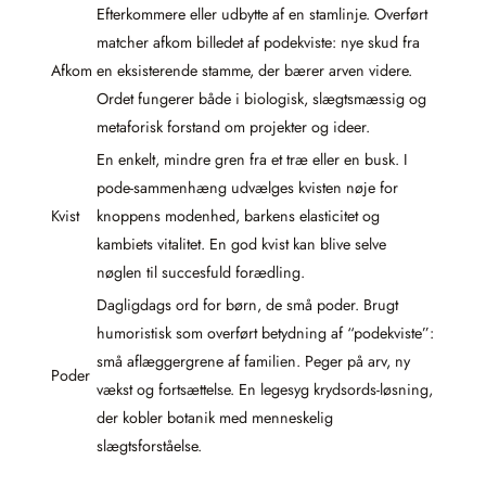
Efterkommere eller udbytte af en stamlinje. Overført
matcher afkom billedet af podekviste: nye skud fra
Afkom
en eksisterende stamme, der bærer arven videre.
Ordet fungerer både i biologisk, slægtsmæssig og
metaforisk forstand om projekter og ideer.
En enkelt, mindre gren fra et træ eller en busk. I
pode-sammenhæng udvælges kvisten nøje for
Kvist
knoppens modenhed, barkens elasticitet og
kambiets vitalitet. En god kvist kan blive selve
nøglen til succesfuld forædling.
Dagligdags ord for børn, de små poder. Brugt
humoristisk som overført betydning af “podekviste”:
små aflæggergrene af familien. Peger på arv, ny
Poder
vækst og fortsættelse. En legesyg krydsords-løsning,
der kobler botanik med menneskelig
slægtsforståelse.