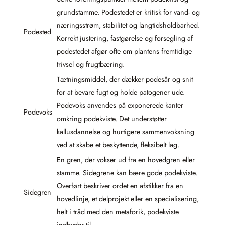
grundstamme. Podestedet er kritisk for vand- og
næringsstrøm, stabilitet og langtidsholdbarhed.
Podested
Korrekt justering, fastgørelse og forsegling af
podestedet afgør ofte om plantens fremtidige
trivsel og frugtbæring.
Tætningsmiddel, der dækker podesår og snit
for at bevare fugt og holde patogener ude.
Podevoks anvendes på exponerede kanter
Podevoks
omkring podekviste. Det understøtter
kallusdannelse og hurtigere sammenvoksning
ved at skabe et beskyttende, fleksibelt lag.
En gren, der vokser ud fra en hovedgren eller
stamme. Sidegrene kan bære gode podekviste.
Overført beskriver ordet en afstikker fra en
Sidegren
hovedlinje, et delprojekt eller en specialisering,
helt i tråd med den metaforik, podekviste
indbyder til.