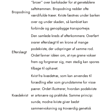
“broer” over barkskader for at genetablere
saftstrømmen. Bropodning redder ofte
Bropodning
værdifulde træer. Kviste fæstnes under barken
over og under skaden, så kambiet kan
forbinde og genopbygge transportveje.
Den samlede kreds af efterkommere. Overført
svarer efterslægt til en krone af mange
podekviste, der udspringer af samme rod.
Efterslægt
Ordet favner idéen om, at nye grene vokser
frem og forgrener sig, men stadig kan spores
tilbage til ophavet.
Kvist fra kvædetræ, som kan anvendes til
forædling eller som grundstamme for visse
pærer. Ordet illustrerer, hvordan podekviste
Kvædekvist
er artsnære og praktiske. Samme princip:
sunde, modne kviste giver bedst
sammenvoksning og troværdig genetisk