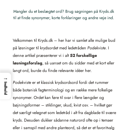
Mangler du et beslægtet ord? Brug søgningen på Kryds.dk
til at finde synonymer, korte forklaringer og andre veje ind.
Velkommen til Kryds.dk – her har vi samlet alle mulige bud
på løsninger til krydsordet med ledetråden
Podekviste
. I
denne artikel præsenterer vi i alt
52 forskellige
løsningsforslag
, så uanset om du sidder med et kort eller
langt ord, burde du finde relevante idéer her.
→
Podekviste
er et klassisk krydsordsord fordi det rummer
Indhold
både botanisk fagterminologi og en række mere folkelige
synonymer. Ordet kan føre til svar i flere længder og
bøjningsformer – stiklinger, skud, kvist osv. – hvilket gør
det særligt velegnet som ledetråd i alt fra dagblade til svære
kryds. Desuden dukker sådanne naturord ofte op i temaer
eller i samspil med andre planteord, så det er et favoritvalg