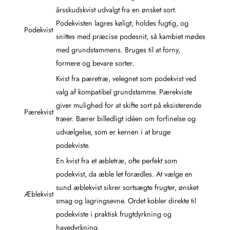
årsskudskvist udvalgt fra en ønsket sort.
Podekvisten lagres køligt, holdes fugtig, og
Podekvist
snittes med præcise podesnit, så kambiet mødes
med grundstammens. Bruges til at forny,
formere og bevare sorter.
Kvist fra pæretræ, velegnet som podekvist ved
valg af kompatibel grundstamme. Pærekviste
giver mulighed for at skifte sort på eksisterende
Pærekvist
træer. Bærer billedligt idéen om forfinelse og
udvælgelse, som er kernen i at bruge
podekviste.
En kvist fra et æbletræ, ofte perfekt som
podekvist, da æble let forædles. At vælge en
sund æblekvist sikrer sortsægte frugter, ønsket
Æblekvist
smag og lagringsevne. Ordet kobler direkte til
podekviste i praktisk frugtdyrkning og
havedyrkning.