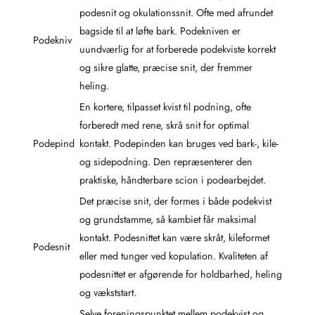
podesnit og okulationssnit. Ofte med afrundet
bagside til at løfte bark. Podekniven er
Podekniv
uundværlig for at forberede podekviste korrekt
og sikre glatte, præcise snit, der fremmer
heling.
En kortere, tilpasset kvist til podning, ofte
forberedt med rene, skrå snit for optimal
Podepind
kontakt. Podepinden kan bruges ved bark-, kile-
og sidepodning. Den repræsenterer den
praktiske, håndterbare scion i podearbejdet.
Det præcise snit, der formes i både podekvist
og grundstamme, så kambiet får maksimal
kontakt. Podesnittet kan være skråt, kileformet
Podesnit
eller med tunger ved kopulation. Kvaliteten af
podesnittet er afgørende for holdbarhed, heling
og vækststart.
Selve foreningspunktet mellem podekvist og