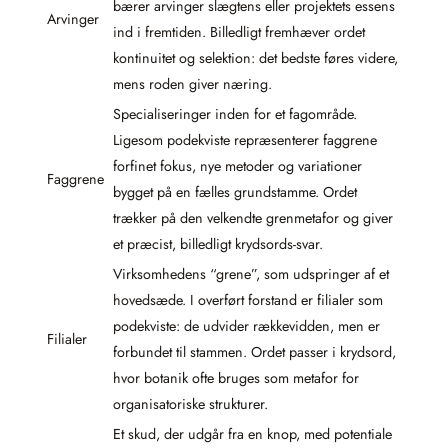
bærer arvinger slægtens eller projektets essens
Arvinger
ind i fremtiden. Billedligt fremhæver ordet
kontinuitet og selektion: det bedste føres videre,
mens roden giver næring.
Specialiseringer inden for et fagområde.
Ligesom podekviste repræsenterer faggrene
forfinet fokus, nye metoder og variationer
Faggrene
bygget på en fælles grundstamme. Ordet
trækker på den velkendte grenmetafor og giver
et præcist, billedligt krydsords-svar.
Virksomhedens “grene”, som udspringer af et
hovedsæde. I overført forstand er filialer som
podekviste: de udvider rækkevidden, men er
Filialer
forbundet til stammen. Ordet passer i krydsord,
hvor botanik ofte bruges som metafor for
organisatoriske strukturer.
Et skud, der udgår fra en knop, med potentiale