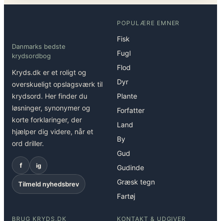
POPULÆRE EMNER
Fisk
Danmarks bedste
Fugl
krydsordbog
Flod
Kryds.dk er et roligt og
Dyr
overskueligt opslagsværk til
krydsord. Her finder du
Plante
løsninger, synonymer og
Forfatter
korte forklaringer, der
Land
hjælper dig videre, når et
By
ord driller.
Gud
f
ig
Gudinde
Græsk tegn
Tilmeld nyhedsbrev
Fartøj
BRUG KRYDS.DK
KONTAKT & UDGIVER