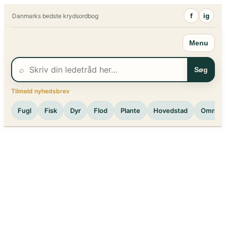
Spring
f
ig
Danmarks bedste krydsordbog
til
indhold
Menu
⌕
Søg
Tilmeld nyhedsbrev
Fugl
Fisk
Dyr
Flod
Plante
Hovedstad
Område