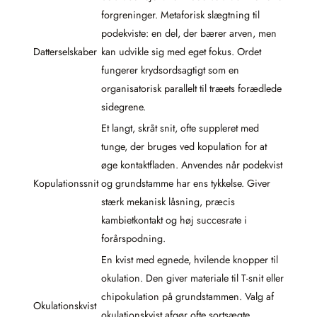
forgreninger. Metaforisk slægtning til
podekviste: en del, der bærer arven, men
Datterselskaber
kan udvikle sig med eget fokus. Ordet
fungerer krydsordsagtigt som en
organisatorisk parallelt til træets forædlede
sidegrene.
Et langt, skråt snit, ofte suppleret med
tunge, der bruges ved kopulation for at
øge kontaktfladen. Anvendes når podekvist
Kopulationssnit
og grundstamme har ens tykkelse. Giver
stærk mekanisk låsning, præcis
kambietkontakt og høj succesrate i
forårspodning.
En kvist med egnede, hvilende knopper til
okulation. Den giver materiale til T-snit eller
chipokulation på grundstammen. Valg af
Okulationskvist
okulationskvist afgør ofte sortsægte