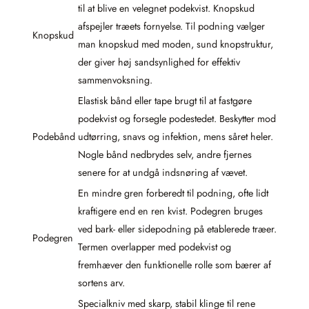
til at blive en velegnet podekvist. Knopskud
afspejler træets fornyelse. Til podning vælger
Knopskud
man knopskud med moden, sund knopstruktur,
der giver høj sandsynlighed for effektiv
sammenvoksning.
Elastisk bånd eller tape brugt til at fastgøre
podekvist og forsegle podestedet. Beskytter mod
Podebånd
udtørring, snavs og infektion, mens såret heler.
Nogle bånd nedbrydes selv, andre fjernes
senere for at undgå indsnøring af vævet.
En mindre gren forberedt til podning, ofte lidt
kraftigere end en ren kvist. Podegren bruges
ved bark- eller sidepodning på etablerede træer.
Podegren
Termen overlapper med podekvist og
fremhæver den funktionelle rolle som bærer af
sortens arv.
Specialkniv med skarp, stabil klinge til rene