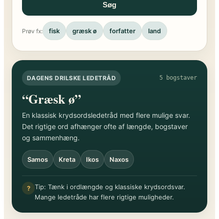
Søg
fisk
græsk ø
forfatter
land
Prøv fx:
DAGENS DRILSKE LEDETRÅD
5 bogstaver
“Græsk ø”
En klassisk krydsordsledetråd med flere mulige svar.
Det rigtige ord afhænger ofte af længde, bogstaver
og sammenhæng.
Samos
Kreta
Ikos
Naxos
Tip: Tænk i ordlængde og klassiske krydsordsvar.
?
Mange ledetråde har flere rigtige muligheder.