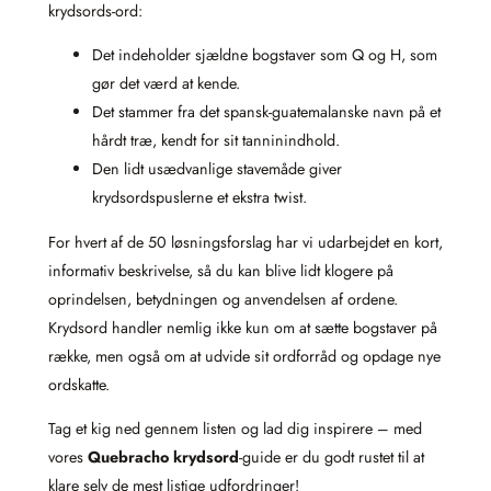
krydsords-ord:
Det indeholder sjældne bogstaver som Q og H, som
gør det værd at kende.
Det stammer fra det spansk-guatemalanske navn på et
hårdt træ, kendt for sit tanninindhold.
Den lidt usædvanlige stavemåde giver
krydsordspuslerne et ekstra twist.
For hvert af de 50 løsningsforslag har vi udarbejdet en kort,
informativ beskrivelse, så du kan blive lidt klogere på
oprindelsen, betydningen og anvendelsen af ordene.
Krydsord handler nemlig ikke kun om at sætte bogstaver på
række, men også om at udvide sit ordforråd og opdage nye
ordskatte.
Tag et kig ned gennem listen og lad dig inspirere – med
vores
Quebracho krydsord
-guide er du godt rustet til at
klare selv de mest listige udfordringer!