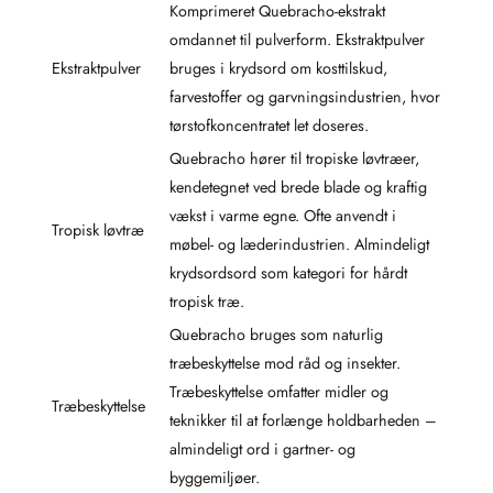
Komprimeret Quebracho-ekstrakt
omdannet til pulverform. Ekstraktpulver
Ekstraktpulver
bruges i krydsord om kosttilskud,
farvestoffer og garvningsindustrien, hvor
tørstofkoncentratet let doseres.
Quebracho hører til tropiske løvtræer,
kendetegnet ved brede blade og kraftig
vækst i varme egne. Ofte anvendt i
Tropisk løvtræ
møbel- og læderindustrien. Almindeligt
krydsordsord som kategori for hårdt
tropisk træ.
Quebracho bruges som naturlig
træbeskyttelse mod råd og insekter.
Træbeskyttelse omfatter midler og
Træbeskyttelse
teknikker til at forlænge holdbarheden –
almindeligt ord i gartner- og
byggemiljøer.