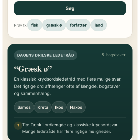
Søg
fisk
græsk ø
forfatter
land
Prøv fx:
DAGENS DRILSKE LEDETRÅD
5 bogstaver
“Græsk ø”
En klassisk krydsordsledetråd med flere mulige svar.
Det rigtige ord afhænger ofte af længde, bogstaver
og sammenhæng.
Samos
Kreta
Ikos
Naxos
Tip: Tænk i ordlængde og klassiske krydsordsvar.
?
Mange ledetråde har flere rigtige muligheder.