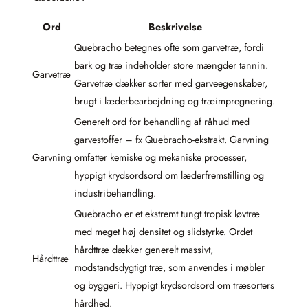
Ord
Beskrivelse
Quebracho betegnes ofte som garvetræ, fordi
bark og træ indeholder store mængder tannin.
Garvetræ
Garvetræ dækker sorter med garveegenskaber,
brugt i læderbearbejdning og træimpregnering.
Generelt ord for behandling af råhud med
garvestoffer – fx Quebracho-ekstrakt. Garvning
Garvning
omfatter kemiske og mekaniske processer,
hyppigt krydsordsord om læderfremstilling og
industribehandling.
Quebracho er et ekstremt tungt tropisk løvtræ
med meget høj densitet og slidstyrke. Ordet
hårdttræ dækker generelt massivt,
Hårdttræ
modstandsdygtigt træ, som anvendes i møbler
og byggeri. Hyppigt krydsordsord om træsorters
hårdhed.