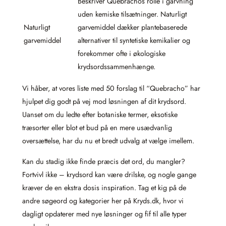
Beskriver Quebrachos rolle i garvning
uden kemiske tilsætninger. Naturligt
Naturligt
garvemiddel dækker plantebaserede
garvemiddel
alternativer til syntetiske kemikalier og
forekommer ofte i økologiske
krydsordssammenhænge.
Vi håber, at vores liste med 50 forslag til “Quebracho” har
hjulpet dig godt på vej mod løsningen af dit krydsord.
Uanset om du ledte efter botaniske termer, eksotiske
træsorter eller blot et bud på en mere usædvanlig
oversættelse, har du nu et bredt udvalg at vælge imellem.
Kan du stadig ikke finde præcis det ord, du mangler?
Fortvivl ikke – krydsord kan være drilske, og nogle gange
kræver de en ekstra dosis inspiration. Tag et kig på de
andre søgeord og kategorier her på Kryds.dk, hvor vi
dagligt opdaterer med nye løsninger og fif til alle typer