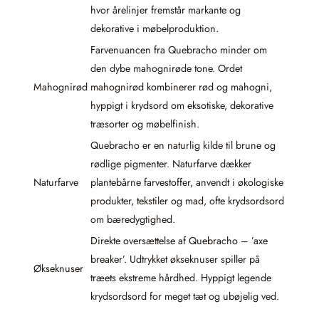
hvor årelinjer fremstår markante og
dekorative i møbelproduktion.
Farvenuancen fra Quebracho minder om
den dybe mahognirøde tone. Ordet
Mahognirød
mahognirød kombinerer rød og mahogni,
hyppigt i krydsord om eksotiske, dekorative
træsorter og møbelfinish.
Quebracho er en naturlig kilde til brune og
rødlige pigmenter. Naturfarve dækker
Naturfarve
plantebårne farvestoffer, anvendt i økologiske
produkter, tekstiler og mad, ofte krydsordsord
om bæredygtighed.
Direkte oversættelse af Quebracho – ’axe
breaker’. Udtrykket økseknuser spiller på
Økseknuser
træets ekstreme hårdhed. Hyppigt legende
krydsordsord for meget tæt og ubøjelig ved.