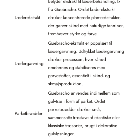
Betyder ekstrakt til læderbehandling, fx
fra Quebracho. Ordet læderekstrakt
Læderekstrakt
dækker koncentrerede planteekstrakter,
der garver skind med naturlige tanniner,
fremhæver styrke og farve.
Quebracho-ekstrakt er populært til
lædergarvning. Udtrykket lædergarvning
dækker processen, hvor råhud
Lædergarvning
omdannes og stabiliseres med
garvestoffer, essentielt i skind- og
skotøjsproduktion.
Quebracho anvendes indimellem som
gulvtræ i form af parket. Ordet
parketbrædder dækker små,
Parketbrædder
sammensatte træstave af eksotiske eller
klassiske træsorter, brugt i dekorative
gulvløsninger.