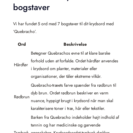
bogstaver
Vi har fundet 5 ord med 7 bogstaver til dit krydsord med
‘Quebracho’.
Ord
Beskrivelse
Betegner Quebrachos evne til at klare barske
forhold uden at forfalde. Ordet hårdfør anvendes
Hårdfør
i krydsord om planter, materialer eller
organisationer, der tåler ekstreme vilkår.
Quebracho-træets farve spænder fra rødbrun til
dyb brun. Ordet rødbrun beskriver en varm
Rødbrun
nuance, hyppigt brugt i krydsord når man skal
karakterisere toner i træ, hår eller tekstiler.
Barken fra Quebracho indeholder højt indhold af
tannin og har medicinske og garvende
Træbark
egenskaber. Krydsordsordet træbark dækker