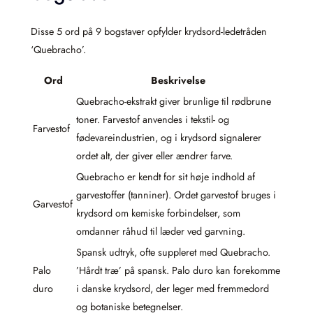
Disse 5 ord på 9 bogstaver opfylder krydsord-ledetråden
‘Quebracho’.
Ord
Beskrivelse
Quebracho-ekstrakt giver brunlige til rødbrune
toner. Farvestof anvendes i tekstil- og
Farvestof
fødevareindustrien, og i krydsord signalerer
ordet alt, der giver eller ændrer farve.
Quebracho er kendt for sit høje indhold af
garvestoffer (tanniner). Ordet garvestof bruges i
Garvestof
krydsord om kemiske forbindelser, som
omdanner råhud til læder ved garvning.
Spansk udtryk, ofte suppleret med Quebracho.
Palo
’Hårdt træ’ på spansk. Palo duro kan forekomme
duro
i danske krydsord, der leger med fremmedord
og botaniske betegnelser.