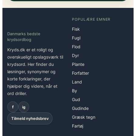
POPULÆRE EMNER
Fisk
Danmarks bedste
Fugl
krydsordbog
Flod
Kryds.dk er et roligt og
Dyr
overskueligt opslagsværk til
krydsord. Her finder du
Plante
løsninger, synonymer og
Forfatter
korte forklaringer, der
Land
hjælper dig videre, når et
By
ord driller.
Gud
f
ig
Gudinde
Græsk tegn
Tilmeld nyhedsbrev
Fartøj