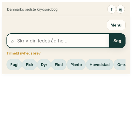
Spring
f
ig
Danmarks bedste krydsordbog
til
indhold
Menu
⌕
Søg
Tilmeld nyhedsbrev
Fugl
Fisk
Dyr
Flod
Plante
Hovedstad
Område