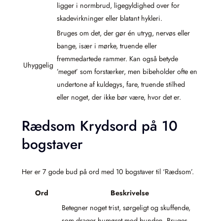
ligger i normbrud, ligegyldighed over for
skadevirkninger eller blatant hykleri.
Bruges om det, der gør én utryg, nervøs eller
bange, især i mørke, truende eller
fremmedartede rammer. Kan også betyde
Uhyggelig
’meget’ som forstærker, men bibeholder ofte en
undertone af kuldegys, fare, truende stilhed
eller noget, der ikke bør være, hvor det er.
Rædsom Krydsord på 10
bogstaver
Her er 7 gode bud på ord med 10 bogstaver til ‘Rædsom’.
Ord
Beskrivelse
Betegner noget trist, sørgeligt og skuffende,
som drager humøret mod bunden. Bruges