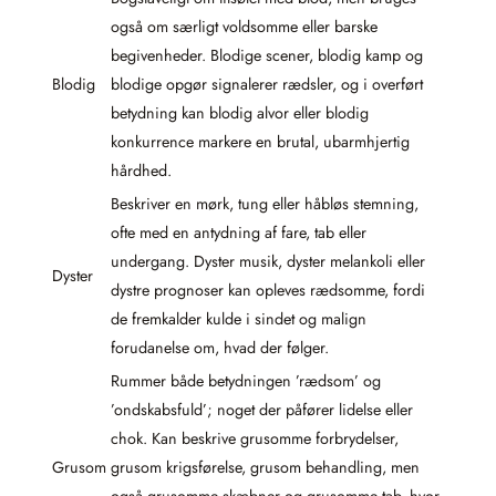
også om særligt voldsomme eller barske
begivenheder. Blodige scener, blodig kamp og
Blodig
blodige opgør signalerer rædsler, og i overført
betydning kan blodig alvor eller blodig
konkurrence markere en brutal, ubarmhjertig
hårdhed.
Beskriver en mørk, tung eller håbløs stemning,
ofte med en antydning af fare, tab eller
undergang. Dyster musik, dyster melankoli eller
Dyster
dystre prognoser kan opleves rædsomme, fordi
de fremkalder kulde i sindet og malign
forudanelse om, hvad der følger.
Rummer både betydningen ’rædsom’ og
’ondskabsfuld’; noget der påfører lidelse eller
chok. Kan beskrive grusomme forbrydelser,
Grusom
grusom krigsførelse, grusom behandling, men