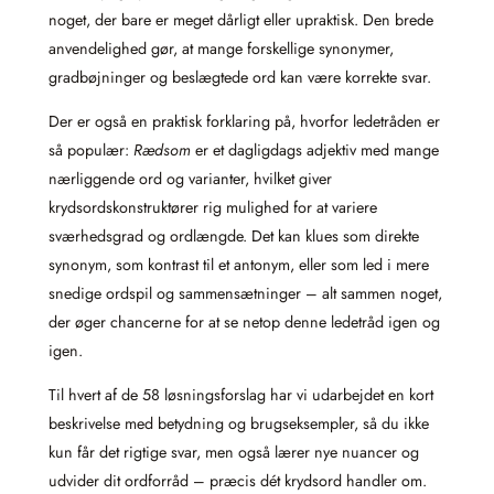
noget, der bare er meget dårligt eller upraktisk. Den brede
anvendelighed gør, at mange forskellige synonymer,
gradbøjninger og beslægtede ord kan være korrekte svar.
Der er også en praktisk forklaring på, hvorfor ledetråden er
så populær:
Rædsom
er et dagligdags adjektiv med mange
nærliggende ord og varianter, hvilket giver
krydsordskonstruktører rig mulighed for at variere
sværhedsgrad og ordlængde. Det kan klues som direkte
synonym, som kontrast til et antonym, eller som led i mere
snedige ordspil og sammensætninger – alt sammen noget,
der øger chancerne for at se netop denne ledetråd igen og
igen.
Til hvert af de 58 løsningsforslag har vi udarbejdet en kort
beskrivelse med betydning og brugseksempler, så du ikke
kun får det rigtige svar, men også lærer nye nuancer og
udvider dit ordforråd – præcis dét krydsord handler om.