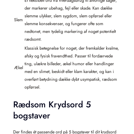
Et fleksibelt ord fra hverdagsbrug til alvorlige sager,
der markerer ubehag, fejl eller skade. Kan dække
slemme ulykker, slem sygdom, slem opførsel eller
Slem
slemme konsekvenser, og fungerer ofte som
nedtonet, men tydelig markering af noget potentielt
rædsomt.
Klassisk betegnelse for noget, der fremkalder kvalme,
afsky og fysisk fravendthed. Passer til fordærvede
ting, ulækre billeder, ækel humor eller handlinger
Ækel
med en slimet, beskidt eller klam karakter, og kan i
overført betydning dække dybt usympatisk, rædsom
opførsel.
Rædsom Krydsord 5
bogstaver
Der findes ét passende ord på 5 bogstaver til dit krydsord