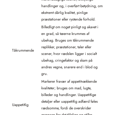
handlinger og, i overført betydning, om
ekstremt dårlig kvalitet, pinlige
præstationer eller rystende forhold.
Billedligt om noget pinligt og akavet i
en grad, så tæerne krummes af
ubehag. Bruges om tåkrummende
replikker, præstationer, taler eller
Tåkrummende
scener, hvor rædslen ligger i socialt
ubehag, cringefaktor og skam på
andres vegne, snarere end i blod og
gru.
Markerer fravær af appetitvækkende
kvaliteter; bruges om mad, lugte,
billeder og handlinger. Uappetitlige
detaljer eller uappetitlig adfærd føles
Uappetitlig
rædsomme, fordi de overskrider
grænsen for det tålelige og stiller