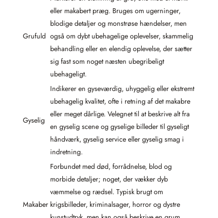
eller makabert præg. Bruges om ugerninger,
blodige detaljer og monstrøse hændelser, men
Grufuld
også om dybt ubehagelige oplevelser, skammelig
behandling eller en elendig oplevelse, der sætter
sig fast som noget næsten ubegribeligt
ubehageligt.
Indikerer en gyseværdig, uhyggelig eller ekstremt
ubehagelig kvalitet, ofte i retning af det makabre
eller meget dårlige. Velegnet til at beskrive alt fra
Gyselig
en gyselig scene og gyselige billeder til gyseligt
håndværk, gyselig service eller gyselig smag i
indretning.
Forbundet med død, forrådnelse, blod og
morbide detaljer; noget, der vækker dyb
væmmelse og rædsel. Typisk brugt om
Makaber
krigsbilleder, kriminalsager, horror og dystre
kunstudtryk, men kan også beskrive en grum