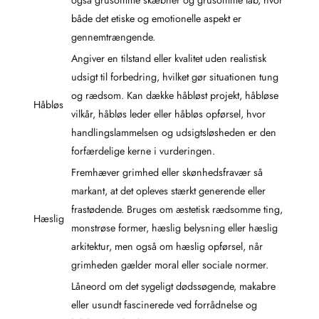
også grusomme skæbner og grusomme tab, hvor
både det etiske og emotionelle aspekt er
gennemtrængende.
Angiver en tilstand eller kvalitet uden realistisk
udsigt til forbedring, hvilket gør situationen tung
og rædsom. Kan dække håbløst projekt, håbløse
Håbløs
vilkår, håbløs leder eller håbløs opførsel, hvor
handlingslammelsen og udsigtsløsheden er den
forfærdelige kerne i vurderingen.
Fremhæver grimhed eller skønhedsfravær så
markant, at det opleves stærkt generende eller
frastødende. Bruges om æstetisk rædsomme ting,
Hæslig
monstrøse former, hæslig belysning eller hæslig
arkitektur, men også om hæslig opførsel, når
grimheden gælder moral eller sociale normer.
Låneord om det sygeligt dødssøgende, makabre
eller usundt fascinerede ved forrådnelse og