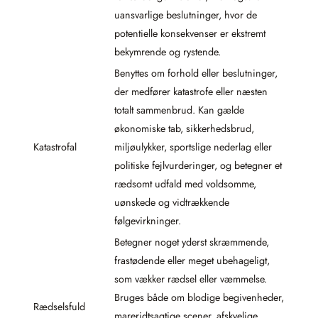
uansvarlige beslutninger, hvor de
potentielle konsekvenser er ekstremt
bekymrende og rystende.
Benyttes om forhold eller beslutninger,
der medfører katastrofe eller næsten
totalt sammenbrud. Kan gælde
økonomiske tab, sikkerhedsbrud,
Katastrofal
miljøulykker, sportslige nederlag eller
politiske fejlvurderinger, og betegner et
rædsomt udfald med voldsomme,
uønskede og vidtrækkende
følgevirkninger.
Betegner noget yderst skræmmende,
frastødende eller meget ubehageligt,
som vækker rædsel eller væmmelse.
Bruges både om blodige begivenheder,
Rædselsfuld
mareridtsagtige scener, afskyelige