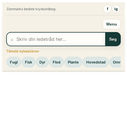
Spring
f
ig
Danmarks bedste krydsordbog
til
indhold
Menu
⌕
Søg
Tilmeld nyhedsbrev
Fugl
Fisk
Dyr
Flod
Plante
Hovedstad
Område