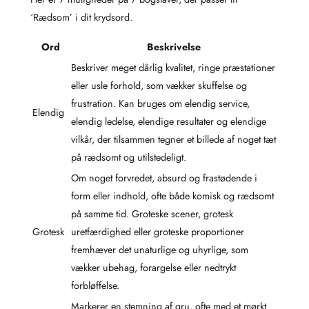
‘Rædsom’ i dit krydsord.
Ord
Beskrivelse
Beskriver meget dårlig kvalitet, ringe præstationer
eller usle forhold, som vækker skuffelse og
frustration. Kan bruges om elendig service,
Elendig
elendig ledelse, elendige resultater og elendige
vilkår, der tilsammen tegner et billede af noget tæt
på rædsomt og utilstedeligt.
Om noget forvredet, absurd og frastødende i
form eller indhold, ofte både komisk og rædsomt
på samme tid. Groteske scener, grotesk
Grotesk
uretfærdighed eller groteske proportioner
fremhæver det unaturlige og uhyrlige, som
vækker ubehag, forargelse eller nedtrykt
forbløffelse.
Markerer en stemning af gru, ofte med et mørkt