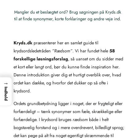
Mangler du et beslægtet ord? Brug søgningen på Kryds.dk
til at finde synonymer, korte forklaringer og andre veje ind.
Kryds.dk
præsenterer her en samlet guide til
krydsordsledetråden
”Rædsom”
. Vi har fundet hele
58
forskellige løsningsforslag
, så uanset om du sidder med
et kort eller langt ord, bør du kunne finde inspiration her.
Denne introduktion giver dig et hurtigt overblik over, hvad
→
ordet kan dække, og hvorfor det dukker op så ofte i
Indhold
krydsord.
Ordets grundbetydning ligger i noget, der er frygteligt eller
forfærdeligt – tænk synonymer som fæle, skrækkelige eller
forfærdelige. I krydsord bruges
rædsom
både i helt
bogstavelig forstand og i mere overdrevent, billedligt sprog;
det kan pege på alt fra noget egentligt skræmmende til