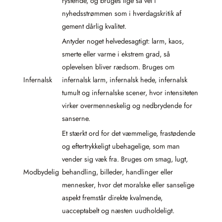
rystende, og bruges lige så vel i
nyhedsstrømmen som i hverdagskritik af
gement dårlig kvalitet.
Antyder noget helvedesagtigt: larm, kaos,
smerte eller varme i ekstrem grad, så
oplevelsen bliver rædsom. Bruges om
Infernalsk
infernalsk larm, infernalsk hede, infernalsk
tumult og infernalske scener, hvor intensiteten
virker overmenneskelig og nedbrydende for
sanserne.
Et stærkt ord for det væmmelige, frastødende
og eftertrykkeligt ubehagelige, som man
vender sig væk fra. Bruges om smag, lugt,
Modbydelig
behandling, billeder, handlinger eller
mennesker, hvor det moralske eller sanselige
aspekt fremstår direkte kvalmende,
uacceptabelt og næsten uudholdeligt.