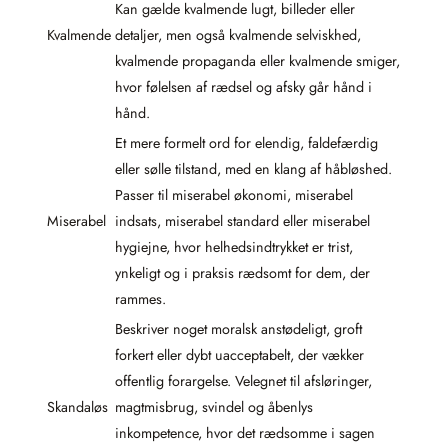
Kan gælde kvalmende lugt, billeder eller
Kvalmende
detaljer, men også kvalmende selviskhed,
kvalmende propaganda eller kvalmende smiger,
hvor følelsen af rædsel og afsky går hånd i
hånd.
Et mere formelt ord for elendig, faldefærdig
eller sølle tilstand, med en klang af håbløshed.
Passer til miserabel økonomi, miserabel
Miserabel
indsats, miserabel standard eller miserabel
hygiejne, hvor helhedsindtrykket er trist,
ynkeligt og i praksis rædsomt for dem, der
rammes.
Beskriver noget moralsk anstødeligt, groft
forkert eller dybt uacceptabelt, der vækker
offentlig forargelse. Velegnet til afsløringer,
Skandaløs
magtmisbrug, svindel og åbenlys
inkompetence, hvor det rædsomme i sagen