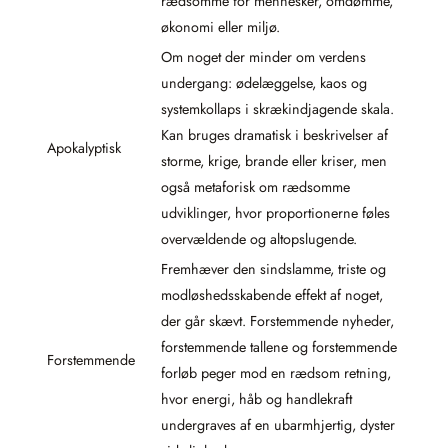
rædsomme for mennesker, omdømme,
økonomi eller miljø.
Om noget der minder om verdens
undergang: ødelæggelse, kaos og
systemkollaps i skrækindjagende skala.
Kan bruges dramatisk i beskrivelser af
Apokalyptisk
storme, krige, brande eller kriser, men
også metaforisk om rædsomme
udviklinger, hvor proportionerne føles
overvældende og altopslugende.
Fremhæver den sindslamme, triste og
modløshedsskabende effekt af noget,
der går skævt. Forstemmende nyheder,
forstemmende tallene og forstemmende
Forstemmende
forløb peger mod en rædsom retning,
hvor energi, håb og handlekraft
undergraves af en ubarmhjertig, dyster