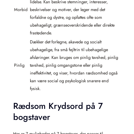
lidelse. Kan beskrive stemninger, interesser,
Morbid
beskrivelser og motiver, der leger med det
forfaldne og dystre, og opfattes ofte som
ubehageligt, grænseoverskridende eller direkte
frastødende.
Dækker det forlegne, akavede og socialt
ubehagelige, fra små fejltrin til ubehagelige
afsløringer. Kan bruges om pinlig tavshed, pinlig
Pinlig
tavshed, pinlig omgangstone eller pinlig
ineffektivitet, og viser, hvordan rædsomhed også
kan være social og psykologisk snarere end
fysisk.
Rædsom Krydsord på 7
bogstaver
Her er 7 muligheder på 7 bogstaver, der passer til