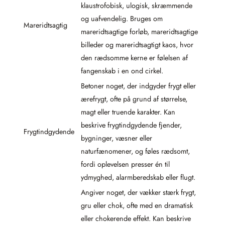
klaustrofobisk, ulogisk, skræmmende
og uafvendelig. Bruges om
Mareridtsagtig
mareridtsagtige forløb, mareridtsagtige
billeder og mareridtsagtigt kaos, hvor
den rædsomme kerne er følelsen af
fangenskab i en ond cirkel.
Betoner noget, der indgyder frygt eller
ærefrygt, ofte på grund af størrelse,
magt eller truende karakter. Kan
beskrive frygtindgydende fjender,
Frygtindgydende
bygninger, væsner eller
naturfænomener, og føles rædsomt,
fordi oplevelsen presser én til
ydmyghed, alarmberedskab eller flugt.
Angiver noget, der vækker stærk frygt,
gru eller chok, ofte med en dramatisk
eller chokerende effekt. Kan beskrive