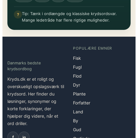
Tip: Tænk i ordlængde og klassiske krydsordsvar.
?
Mange ledetråde har flere rigtige muligheder.
POPULÆRE EMNER
Fisk
Danmarks bedste
Fugl
krydsordbog
Flod
Kryds.dk er et roligt og
Dyr
overskueligt opslagsværk til
krydsord. Her finder du
Plante
løsninger, synonymer og
Forfatter
korte forklaringer, der
Land
hjælper dig videre, når et
By
ord driller.
Gud
f
ig