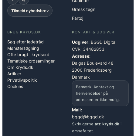
Gudinde
Græsk tegn
Tilmeld nyhedsbrev
Fartøj
BRUG KRYDS.DK
KONTAKT & UDGIVER
Søg efter ledetråd
Udgiver:
BGGD Digital
Mønstersøgning
CVR: 34482853
Ofte brugt i krydsord
Adresse:
Tematiske ordsamlinger
Dalgas Boulevard 48
Om Kryds.dk
2000 Frederiksberg
Artikler
Danmark
Privatlivspolitik
Cookies
Bemærk: Kontakt og
henvendelser på
adressen er ikke mulig.
Mail:
bggd@bggd.dk
Skriv gerne
att: kryds.dk
i
emnefeltet.