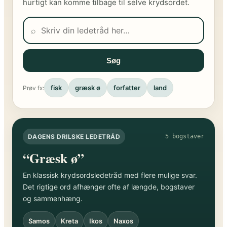
hurtigt kan komme tilbage til selve krydsordet.
⌕
Søg
fisk
græsk ø
forfatter
land
Prøv fx:
DAGENS DRILSKE LEDETRÅD
5 bogstaver
“Græsk ø”
En klassisk krydsordsledetråd med flere mulige svar.
Det rigtige ord afhænger ofte af længde, bogstaver
og sammenhæng.
Samos
Kreta
Ikos
Naxos