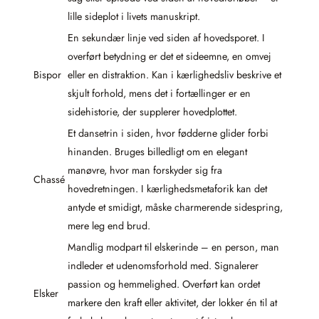
lille sideplot i livets manuskript.
En sekundær linje ved siden af hovedsporet. I
overført betydning er det et sideemne, en omvej
Bispor
eller en distraktion. Kan i kærlighedsliv beskrive et
skjult forhold, mens det i fortællinger er en
sidehistorie, der supplerer hovedplottet.
Et dansetrin i siden, hvor fødderne glider forbi
hinanden. Bruges billedligt om en elegant
manøvre, hvor man forskyder sig fra
Chassé
hovedretningen. I kærlighedsmetaforik kan det
antyde et smidigt, måske charmerende sidespring,
mere leg end brud.
Mandlig modpart til elskerinde – en person, man
indleder et udenomsforhold med. Signalerer
passion og hemmelighed. Overført kan ordet
Elsker
markere den kraft eller aktivitet, der lokker én til at