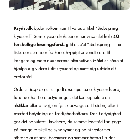
Kryds.dk
byder velkommen til vores artikel “Sidespring
krydsord”. Som krydsordseksperter har vi samlet hele
40
forskellige løsningsforslag
til clue’et “Sidespring” – en
liste, der spænder fra korte, hyppigt anvendte ord til
længere og mere nuancerede alternativer. Målet er både at
hjælpe dig videre i dit krydsord og samtidig udvide dit
ordforråd.
Ordet
sidespring
er et godt eksempel på et krydsords-ord,
fordi det har flere betydninger: det kan signalere en
afstikker eller omvej, en fysisk bevægelse til siden, eller i
overført betydning en kærlighedsaffære. Den flertydighed
gør det populært i krydsord, da samme ledetråd kan pege
på mange forskellige synonymer og bøjningsformer
afhængigt af antal bogstaver og sammenhæng i ruden.