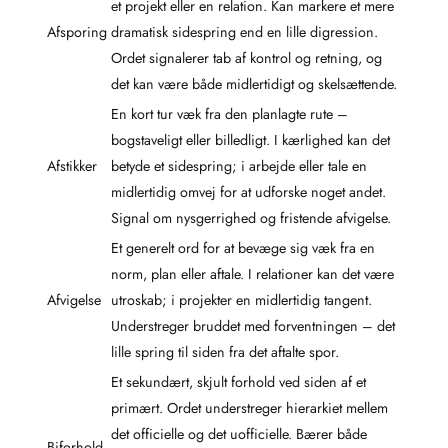
et projekt eller en relation. Kan markere et mere
Afsporing
dramatisk sidespring end en lille digression.
Ordet signalerer tab af kontrol og retning, og
det kan være både midlertidigt og skelsættende.
En kort tur væk fra den planlagte rute –
bogstaveligt eller billedligt. I kærlighed kan det
Afstikker
betyde et sidespring; i arbejde eller tale en
midlertidig omvej for at udforske noget andet.
Signal om nysgerrighed og fristende afvigelse.
Et generelt ord for at bevæge sig væk fra en
norm, plan eller aftale. I relationer kan det være
Afvigelse
utroskab; i projekter en midlertidig tangent.
Understreger bruddet med forventningen – det
lille spring til siden fra det aftalte spor.
Et sekundært, skjult forhold ved siden af et
primært. Ordet understreger hierarkiet mellem
det officielle og det uofficielle. Bærer både
Biforhold