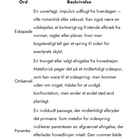
Ord
Beskrivelse
En uoverlagt, impulsiv udflugt fra hverdagen –
ofte romantisk eller seksuel. Kan også være en
udskejelse, et kortvarigt og fristende afbræk fra
Eskapade
normer, regler eller planer, hvor man
bogstaveligt talt gør et spring til siden for
eventyrets skyld.
En tvunget eller valgt afvigelse fra hovedvejen.
Metaforisk peger det på et midlertidigt sidespor,
som kan svare til et sidespring: man kommer
Omkørsel
uden om noget, måske for at undgå
konfrontation, men ender et andet sted end
planlagt.
En indskudt passage, der midlertidigt afbryder
det primære. Som metafor for sidespring
indikerer parentesen en afgrænset afvigelse, der
Parentes
efterlader hovedlinjen intakt. Den rummer både