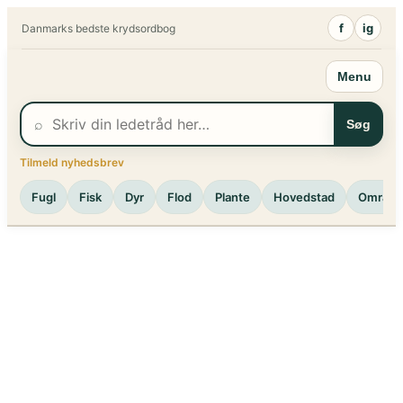
Spring
f
ig
Danmarks bedste krydsordbog
til
indhold
Menu
⌕
Søg
Tilmeld nyhedsbrev
Fugl
Fisk
Dyr
Flod
Plante
Hovedstad
Område