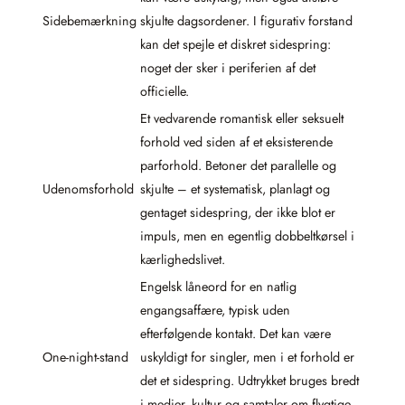
Sidebemærkning
skjulte dagsordener. I figurativ forstand
kan det spejle et diskret sidespring:
noget der sker i periferien af det
officielle.
Et vedvarende romantisk eller seksuelt
forhold ved siden af et eksisterende
parforhold. Betoner det parallelle og
Udenomsforhold
skjulte – et systematisk, planlagt og
gentaget sidespring, der ikke blot er
impuls, men en egentlig dobbeltkørsel i
kærlighedslivet.
Engelsk låneord for en natlig
engangsaffære, typisk uden
efterfølgende kontakt. Det kan være
One-night-stand
uskyldigt for singler, men i et forhold er
det et sidespring. Udtrykket bruges bredt
i medier, kultur og samtaler om flygtige