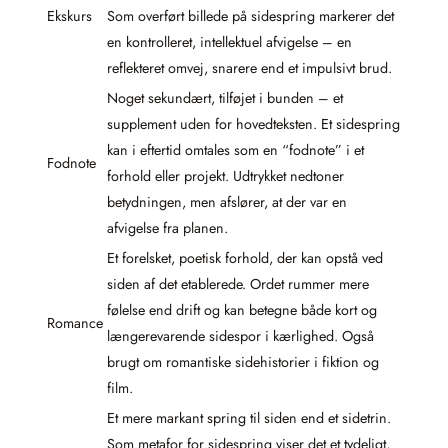
Ekskurs
Som overført billede på sidespring markerer det
en kontrolleret, intellektuel afvigelse – en
reflekteret omvej, snarere end et impulsivt brud.
Noget sekundært, tilføjet i bunden – et
supplement uden for hovedteksten. Et sidespring
kan i eftertid omtales som en “fodnote” i et
Fodnote
forhold eller projekt. Udtrykket nedtoner
betydningen, men afslører, at der var en
afvigelse fra planen.
Et forelsket, poetisk forhold, der kan opstå ved
siden af det etablerede. Ordet rummer mere
følelse end drift og kan betegne både kort og
Romance
længerevarende sidespor i kærlighed. Også
brugt om romantiske sidehistorier i fiktion og
film.
Et mere markant spring til siden end et sidetrin.
Som metafor for sidespring viser det et tydeligt,