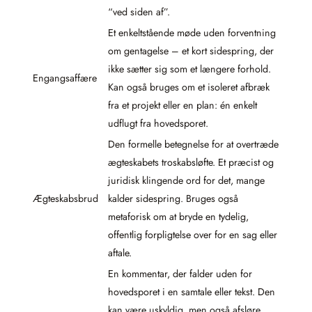
“ved siden af”.
Et enkeltstående møde uden forventning
om gentagelse – et kort sidespring, der
ikke sætter sig som et længere forhold.
Engangsaffære
Kan også bruges om et isoleret afbræk
fra et projekt eller en plan: én enkelt
udflugt fra hovedsporet.
Den formelle betegnelse for at overtræde
ægteskabets troskabsløfte. Et præcist og
juridisk klingende ord for det, mange
Ægteskabsbrud
kalder sidespring. Bruges også
metaforisk om at bryde en tydelig,
offentlig forpligtelse over for en sag eller
aftale.
En kommentar, der falder uden for
hovedsporet i en samtale eller tekst. Den
kan være uskyldig, men også afsløre