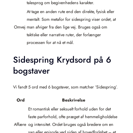
talesprog om begivenhedens karakter.
At tage en anden rute end den direkte, fysisk eller
mentalt. Som metafor for sidespring viser ordet, at
Omvej
man afviger fra den lige vej. Bruges også om
taktiske eller narrative ruter, der forlænger
processen for at nå et mål.
Sidespring Krydsord på 6
bogstaver
Vi fandt 5 ord med 6 bogstaver, som matcher ‘Sidespring’.
Ord
Beskrivelse
Et romantisk eller seksuelt forhold uden for det
faste parforhold, ofte præget af hemmeligholdelse
Affære
og intensitet. Ordet bruges også bredere om en
sag eller episode ved siden af hovedforløbet – et