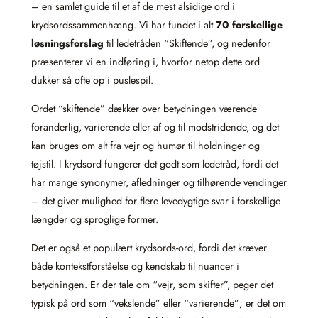
– en samlet guide til et af de mest alsidige ord i
krydsordssammenhæng. Vi har fundet i alt
70 forskellige
løsningsforslag
til ledetråden “Skiftende”, og nedenfor
præsenterer vi en indføring i, hvorfor netop dette ord
dukker så ofte op i puslespil.
Ordet “skiftende” dækker over betydningen værende
foranderlig, varierende eller af og til modstridende, og det
kan bruges om alt fra vejr og humør til holdninger og
tøjstil. I krydsord fungerer det godt som ledetråd, fordi det
har mange synonymer, afledninger og tilhørende vendinger
– det giver mulighed for flere levedygtige svar i forskellige
længder og sproglige former.
Det er også et populært krydsords-ord, fordi det kræver
både kontekstforståelse og kendskab til nuancer i
betydningen. Er der tale om “vejr, som skifter”, peger det
typisk på ord som “vekslende” eller “varierende”; er det om