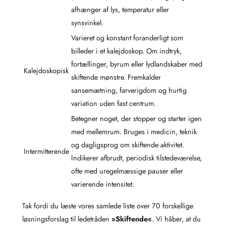
afhænger af lys, temperatur eller
synsvinkel.
Varieret og konstant foranderligt som
billeder i et kalejdoskop. Om indtryk,
fortællinger, byrum eller lydlandskaber med
Kalejdoskopisk
skiftende mønstre. Fremkalder
sansemætning, farverigdom og hurtig
variation uden fast centrum.
Betegner noget, der stopper og starter igen
med mellemrum. Bruges i medicin, teknik
og dagligsprog om skiftende aktivitet.
Intermitterende
Indikerer afbrudt, periodisk tilstedeværelse,
ofte med uregelmæssige pauser eller
varierende intensitet.
Tak fordi du læste vores samlede liste over 70 forskellige
løsningsforslag til ledetråden
»Skiftende«
. Vi håber, at du