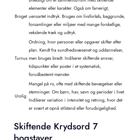
Billedligt om et sammensurium med skiftende
elementer eller karakter. Også om farverigt,
Broget
uensartet indtryk. Bruges om livsforløb, baggrunde,
forsamlinger eller miljøer med mange forskellige,
vekslende træk og udtryk.
Ordning, hvor personer eller opgaver skifter efter
plan. Kendt fra sundhedsvæsenet og uddannelser,
Turnus
men bruges bredt. Indikerer skiftende ansvar,
tidspunkter eller poster i et systematisk,
forudbestemt mønster.
Mangel på ro, ofte med skiftende bevægelser eller
stemninger. Om børn, hav, søvn og perioder i livet.
Urolig
Indikerer variation i intensitet og retning, hvor det
er svært at opnå stilstand eller forudsigelighed.
Skiftende Krydsord 7
bogstaver