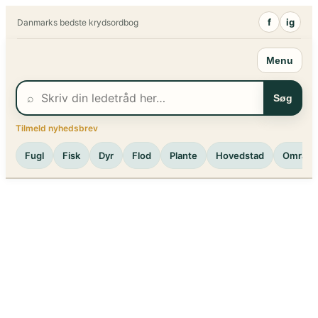
Spring
f
ig
Danmarks bedste krydsordbog
til
indhold
Menu
⌕
Søg
Tilmeld nyhedsbrev
Fugl
Fisk
Dyr
Flod
Plante
Hovedstad
Område