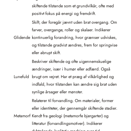
skiftende tilstande som et grundvilkår, ofte med
positivt fokus på energi og fremdrift.
Skift, der foregår jævnt uden brat overgang. Om
farver, overgange, roller og skalaer. Indikerer
Glidende
kontinuerlig forandring, hvor grænser udviskes,
og tilstande gradvist ændres, frem for springvise
eller abrupt skift.
Beskriver skiftende og ofte uigennemskuelige
ændringer, især i humør eller adfærd. Også
Lunefuld
brugt om vejret. Har et præg af vilkårlighed og
indfald, hvor tilstanden kan ændre sig brat uden
synlige årsager eller mønster.
Relaterer til forvandling. Om materialer, former
eller identiteter, der gennemgår skiftende stadier.
Metamorf
Kendt fra geologi (metamorfe bjergarter) og
litteratur (forvandlingsmotiver). Indikerer
dybtgående, kvalitativ ændring over tid.