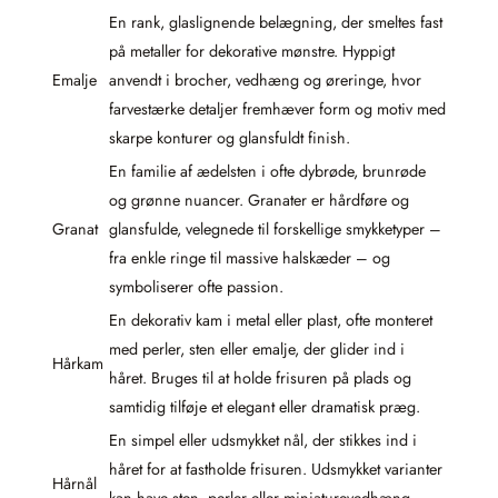
En rank, glaslignende belægning, der smeltes fast
på metaller for dekorative mønstre. Hyppigt
Emalje
anvendt i brocher, vedhæng og øreringe, hvor
farvestærke detaljer fremhæver form og motiv med
skarpe konturer og glansfuldt finish.
En familie af ædelsten i ofte dybrøde, brunrøde
og grønne nuancer. Granater er hårdføre og
Granat
glansfulde, velegnede til forskellige smykketyper –
fra enkle ringe til massive halskæder – og
symboliserer ofte passion.
En dekorativ kam i metal eller plast, ofte monteret
med perler, sten eller emalje, der glider ind i
Hårkam
håret. Bruges til at holde frisuren på plads og
samtidig tilføje et elegant eller dramatisk præg.
En simpel eller udsmykket nål, der stikkes ind i
håret for at fastholde frisuren. Udsmykket varianter
Hårnål