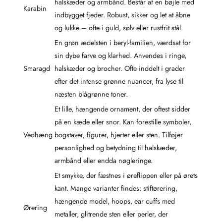
halskæder og armbånd. Består af en bøjle med
Karabin
indbygget fjeder. Robust, sikker og let at åbne
og lukke – ofte i guld, sølv eller rustfrit stål.
En grøn ædelsten i beryl-familien, værdsat for
sin dybe farve og klarhed. Anvendes i ringe,
Smaragd
halskæder og brocher. Ofte inddelt i grader
efter det intense grønne nuancer, fra lyse til
næsten blågrønne toner.
Et lille, hængende ornament, der oftest sidder
på en kæde eller snor. Kan forestille symboler,
Vedhæng
bogstaver, figurer, hjerter eller sten. Tilføjer
personlighed og betydning til halskæder,
armbånd eller endda nøgleringe.
Et smykke, der fæstnes i øreflippen eller på ørets
kant. Mange varianter findes: stiftørering,
hængende model, hoops, ear cuffs med
Ørering
metaller, glitrende sten eller perler, der