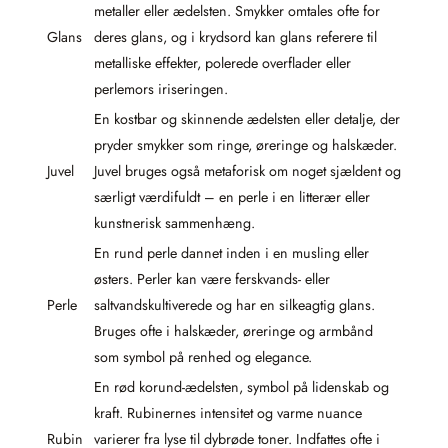
metaller eller ædelsten. Smykker omtales ofte for
Glans
deres glans, og i krydsord kan glans referere til
metalliske effekter, polerede overflader eller
perlemors iriseringen.
En kostbar og skinnende ædelsten eller detalje, der
pryder smykker som ringe, øreringe og halskæder.
Juvel
Juvel bruges også metaforisk om noget sjældent og
særligt værdifuldt – en perle i en litterær eller
kunstnerisk sammenhæng.
En rund perle dannet inden i en musling eller
østers. Perler kan være ferskvands- eller
Perle
saltvandskultiverede og har en silkeagtig glans.
Bruges ofte i halskæder, øreringe og armbånd
som symbol på renhed og elegance.
En rød korund-ædelsten, symbol på lidenskab og
kraft. Rubinernes intensitet og varme nuance
Rubin
varierer fra lyse til dybrøde toner. Indfattes ofte i