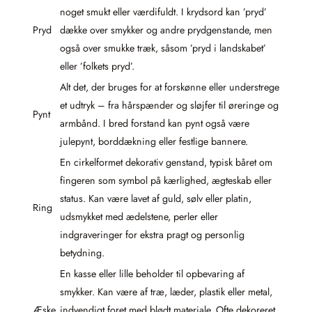
noget smukt eller værdifuldt. I krydsord kan ’pryd’
Pryd
dække over smykker og andre prydgenstande, men
også over smukke træk, såsom ’pryd i landskabet’
eller ’folkets pryd’.
Alt det, der bruges for at forskønne eller understrege
et udtryk – fra hårspænder og sløjfer til øreringe og
Pynt
armbånd. I bred forstand kan pynt også være
julepynt, borddækning eller festlige bannere.
En cirkelformet dekorativ genstand, typisk båret om
fingeren som symbol på kærlighed, ægteskab eller
status. Kan være lavet af guld, sølv eller platin,
Ring
udsmykket med ædelstene, perler eller
indgraveringer for ekstra pragt og personlig
betydning.
En kasse eller lille beholder til opbevaring af
smykker. Kan være af træ, læder, plastik eller metal,
Æske
indvendigt foret med blødt materiale. Ofte dekoreret