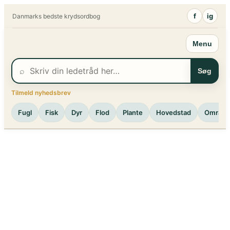
Spring
f
ig
Danmarks bedste krydsordbog
til
indhold
Menu
⌕
Søg
Tilmeld nyhedsbrev
Fugl
Fisk
Dyr
Flod
Plante
Hovedstad
Område