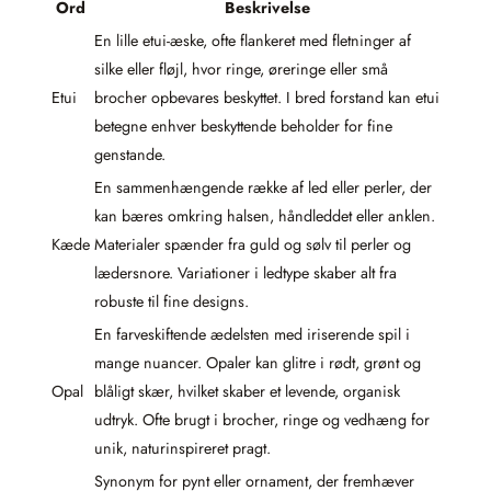
Ord
Beskrivelse
En lille etui-æske, ofte flankeret med fletninger af
silke eller fløjl, hvor ringe, øreringe eller små
Etui
brocher opbevares beskyttet. I bred forstand kan etui
betegne enhver beskyttende beholder for fine
genstande.
En sammenhængende række af led eller perler, der
kan bæres omkring halsen, håndleddet eller anklen.
Kæde
Materialer spænder fra guld og sølv til perler og
lædersnore. Variationer i ledtype skaber alt fra
robuste til fine designs.
En farveskiftende ædelsten med iriserende spil i
mange nuancer. Opaler kan glitre i rødt, grønt og
Opal
blåligt skær, hvilket skaber et levende, organisk
udtryk. Ofte brugt i brocher, ringe og vedhæng for
unik, naturinspireret pragt.
Synonym for pynt eller ornament, der fremhæver