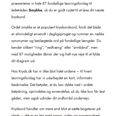
præsenterer vi hele 87 forskellige løsningsforslag til
ledetråden
Smykke
, så du er godt rustet til at løse dit næste
krydsord.
Ordet
smykke
er et populært krydsordsord, fordi det både
er almindeligt anvendt i dagligsproget og rummer en række
synonymer og beslægtede ord på forskellige længder. Du
kender sikkert “ring”, “vedhæng” eller “armbånd”, men
med 87 muligheder åbner der sig helt nye veje til at fylde
dit diagram ud.
Hos Kryds.dk har vi ikke blot listet ordene – til hvert
løsningsforslag har vi udarbejdet en kort, informativ
beskrivelse. Det betyder, at du kan dykke ned i ordets
betydning, oprindelse og anvendelse, så du ikke kun får løst
gåden, men også udvider dit ordforråd undervejs.
Krydsord handler om mere end blot at sætte bogstaver på
plads – det er en leg med sprog, viden og nysgerrighed.