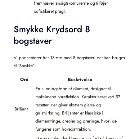
fremhæver ansigtskonturerne og tilføjer
sofistikeret pragt.
Smykke Krydsord 8
bogstaver
Vi præsenterer her 13 ord med 8 bogstaver, der kan bruges
til ‘Smykke’.
Ord
Beskrivelse
En slibningsform af diamant, designet til
maksimeret lysreflektion. Karakteriseret ved 57
facetter, der giver ekstrem glans- og
Briljant
gnistvirkning. Briljanter er klassiske i
diamantringe, creoler og øreringe, hvori de
fungerer som hovedattraktion.
Et øresmykke, der klemmer sig fast på kanten af