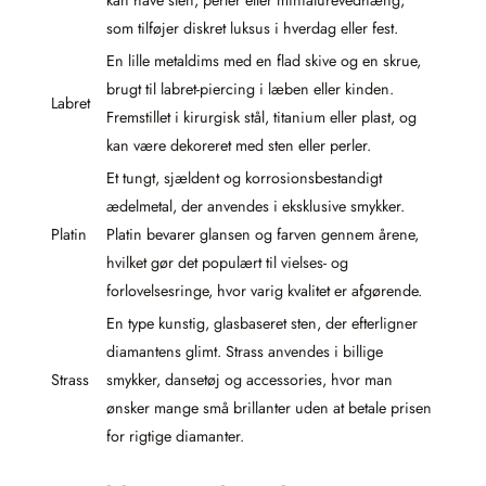
kan have sten, perler eller miniaturevedhæng,
som tilføjer diskret luksus i hverdag eller fest.
En lille metaldims med en flad skive og en skrue,
brugt til labret-piercing i læben eller kinden.
Labret
Fremstillet i kirurgisk stål, titanium eller plast, og
kan være dekoreret med sten eller perler.
Et tungt, sjældent og korrosionsbestandigt
ædelmetal, der anvendes i eksklusive smykker.
Platin
Platin bevarer glansen og farven gennem årene,
hvilket gør det populært til vielses- og
forlovelsesringe, hvor varig kvalitet er afgørende.
En type kunstig, glasbaseret sten, der efterligner
diamantens glimt. Strass anvendes i billige
Strass
smykker, dansetøj og accessories, hvor man
ønsker mange små brillanter uden at betale prisen
for rigtige diamanter.