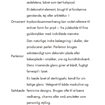
ædelstene, båret som tæt halspryd.
Et dekorativt element, brugt til at forskønne
genstande, tøj eller arkitektur. I
Ornament
krydsordssammenhæng kan ordet referere til
enhver form for pryd – fra julebolde til fine
guldsmykker med indviklede mønstre.
Den naturlige indre belægning i skaller, der
producerer perler. Perlemor bruges
selvstændigt som dekorativ plade eller
Perlemor
kakaoplade i smykker, ure og kunsthåndværk.
Dens iriserende glans giver et blødt, fugtigt
farvespil i lyset.
En kæde lavet af sterlingsølv, kendt for sin
kølige glans. Velegnet til både maskuline og
Sølvkæde
feminine designs. Bruges ofte til at bære
vedhæng, charms eller små amuletter som
personlig styling.