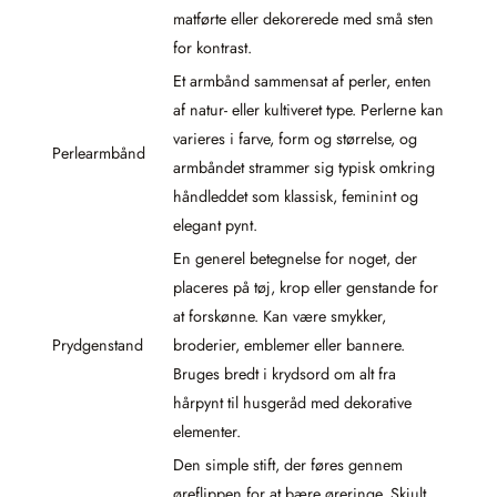
matførte eller dekorerede med små sten
for kontrast.
Et armbånd sammensat af perler, enten
af natur- eller kultiveret type. Perlerne kan
varieres i farve, form og størrelse, og
Perlearmbånd
armbåndet strammer sig typisk omkring
håndleddet som klassisk, feminint og
elegant pynt.
En generel betegnelse for noget, der
placeres på tøj, krop eller genstande for
at forskønne. Kan være smykker,
Prydgenstand
broderier, emblemer eller bannere.
Bruges bredt i krydsord om alt fra
hårpynt til husgeråd med dekorative
elementer.
Den simple stift, der føres gennem
øreflippen for at bære øreringe. Skjult