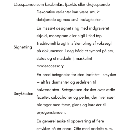
Låsespænde
som karabinlås, fjærlås eller drejespænde.
Dekorative varianter kan være smukt
detaljerede og med små indlagte sten.
En massivt designet ring med indgraveret
skjold, monogram eller sigil i flad top.
Traditionelt brugt til afstempling af vokssegl
Signetring
på dokumenter. I dag både et symbol på arv,
status og et maskulint, maskulint
modeaccessory.
En bred betegnelse for sten indfattet i smykker
– alt fra diamanter og ædelsten til
halvædelsten. Betegnelsen dækker over ædle
Smykkesten
facetter, cabochoner og perler, der hver især
bidrager med farve, glans og karakter til
prydgenstanden.
En generel æske til opbevaring af flere
smykker på én gang. Ofte med opdelte rum,