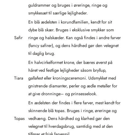
guldrammer og bruges i øreringe, ringe og
smykkesæt til særlige lejligheder.
En blå ædelsten i korundfamilien, kendt for sit
dybe blå skær. Bruges i eksklusive smykker som
Safir
ringe og halskæder. Kan også findes i andre farver
(fancy safirer), og dens hårdhed gør den velegnet
til daglig brug.
En halvcirkelformet krone, der bæres øverst på
håret ved festlige lejligheder såsom bryllup,
Tiara
gallafest eller kroningsceremoni. Udsmykket med
gnistrende diamanter, perler og ædle metaller for
at give dronninge– og prinsesselook.
En ædelsten der findes i flere farver, mest kendt for
skinnende blå topas. Bruges i ringe, øreringe og
Topas
vedhæng. Dens hårdhed og klarhed gør den
velegnet til hverdagsbrug, samtidig med at den
tilfører et frisk farvespil.