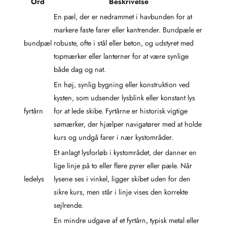
Ord
Beskrivelse
En pæl, der er nedrammet i havbunden for at
markere faste farer eller kantrender. Bundpæle er
bundpæl
robuste, ofte i stål eller beton, og udstyret med
topmærker eller lanterner for at være synlige
både dag og nat.
En høj, synlig bygning eller konstruktion ved
kysten, som udsender lysblink eller konstant lys
fyrtårn
for at lede skibe. Fyrtårne er historisk vigtige
sømærker, der hjælper navigatører med at holde
kurs og undgå farer i nær kystområder.
Et anlagt lysforløb i kystområdet, der danner en
lige linje på to eller flere pyrer eller pæle. Når
ledelys
lysene ses i vinkel, ligger skibet uden for den
sikre kurs, men står i linje vises den korrekte
sejlrende.
En mindre udgave af et fyrtårn, typisk metal eller