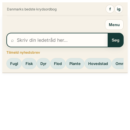
Spring
f
ig
Danmarks bedste krydsordbog
til
indhold
Menu
⌕
Søg
Tilmeld nyhedsbrev
Fugl
Fisk
Dyr
Flod
Plante
Hovedstad
Område