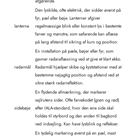
afgørende.
Den lyskilde, ofte elektrisk, der sidder øverst på
fyr, pæl eller bøje. Lanterner afgiver
lanterne
regelmæssige blink eller konstant lys i bestemte
farver og mønstre, som søfarende kan aflæse
på lang afstand til sikring af kurs og position.
En installation på pæle, bøjer eller fyr, som
gavner radaraflæsning ved at give et klart ekko.
radarmål
Radarmål hjælper skibe og kyststationer med at
bestemme nøjagtig position og afstand ved at
sikre stærk radarreflektion.
En flydende afmærkning, der markerer
sejlrutens sider. Ofte farvekodet (grøn og rød)
sidebøje
efter IALA-standard, hvor den ene side skal
holdes til styrbord og den anden til bagbord
ved indsejling. Kan have lysblink og reflekser.
En tydelig markering øverst på en pæl, mast