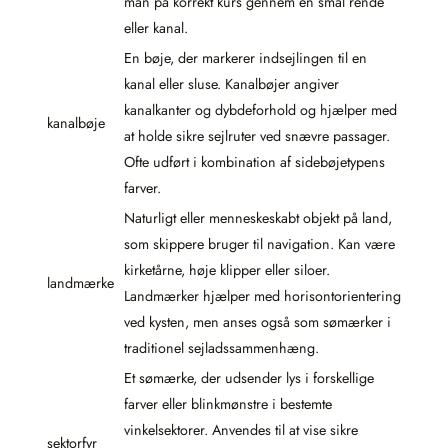
man på korrekt kurs gennem en smal rende
eller kanal.
En bøje, der markerer indsejlingen til en
kanal eller sluse. Kanalbøjer angiver
kanalkanter og dybdeforhold og hjælper med
kanalbøje
at holde sikre sejlruter ved snævre passager.
Ofte udført i kombination af sidebøjetypens
farver.
Naturligt eller menneskeskabt objekt på land,
som skippere bruger til navigation. Kan være
kirketårne, høje klipper eller siloer.
landmærke
Landmærker hjælper med horisontorientering
ved kysten, men anses også som sømærker i
traditionel sejladssammenhæng.
Et sømærke, der udsender lys i forskellige
farver eller blinkmønstre i bestemte
vinkelsektorer. Anvendes til at vise sikre
sektorfyr