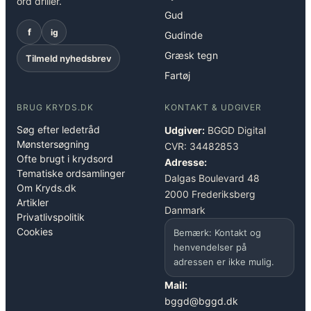
ord driller.
Gud
f
ig
Gudinde
Græsk tegn
Tilmeld nyhedsbrev
Fartøj
BRUG KRYDS.DK
KONTAKT & UDGIVER
Søg efter ledetråd
Udgiver:
BGGD Digital
Mønstersøgning
CVR: 34482853
Ofte brugt i krydsord
Adresse:
Tematiske ordsamlinger
Dalgas Boulevard 48
Om Kryds.dk
2000 Frederiksberg
Artikler
Danmark
Privatlivspolitik
Cookies
Bemærk: Kontakt og
henvendelser på
adressen er ikke mulig.
Mail:
bggd@bggd.dk