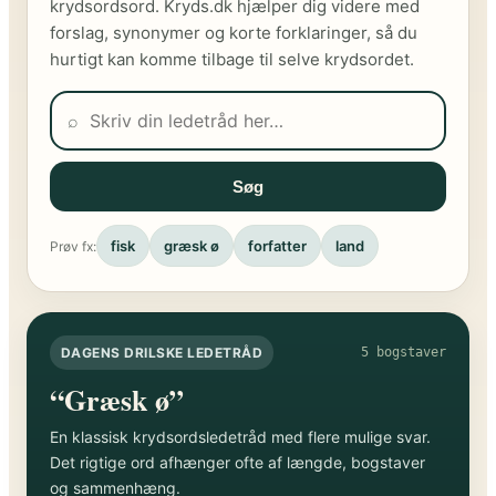
krydsordsord. Kryds.dk hjælper dig videre med
forslag, synonymer og korte forklaringer, så du
hurtigt kan komme tilbage til selve krydsordet.
⌕
Søg
fisk
græsk ø
forfatter
land
Prøv fx:
DAGENS DRILSKE LEDETRÅD
5 bogstaver
“Græsk ø”
En klassisk krydsordsledetråd med flere mulige svar.
Det rigtige ord afhænger ofte af længde, bogstaver
og sammenhæng.