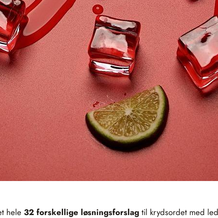
et hele
32 forskellige løsningsforslag
til krydsordet med le