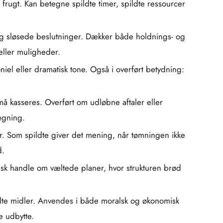
rugt. Kan betegne spildte timer, spildte ressourcer
r og sløsede beslutninger. Dækker både holdnings- og
eller muligheder.
niel eller dramatisk tone. Også i overført betydning:
g må kasseres. Overført om udløbne aftaler eller
lægning.
r. Som spildte giver det mening, når tømningen ikke
d.
orisk handle om væltede planer, hvor strukturen brød
pildte midler. Anvendes i både moralsk og økonomisk
e udbytte.