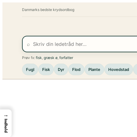
Spring
Danmarks bedste krydsordbog
til
indhold
⌕
Prøv fx:
fisk
,
græsk ø
,
forfatter
Fugl
Fisk
Dyr
Flod
Plante
Hovedstad
→
Indhold