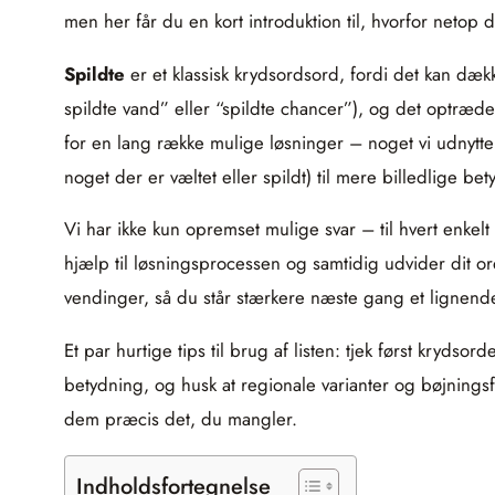
men her får du en kort introduktion til, hvorfor netop
Spildte
er et klassisk krydsordsord, fordi det kan dæk
spildte vand” eller “spildte chancer”), og det optr
for en lang række mulige løsninger – noget vi udnytter i
noget der er væltet eller spildt) til mere billedlige bet
Vi har ikke kun opremset mulige svar – til hvert enkel
hjælp til løsningsprocessen og samtidig udvider dit ord
vendinger, så du står stærkere næste gang et lignend
Et par hurtige tips til brug af listen: tjek først kry
betydning, og husk at regionale varianter og bøjningsfo
dem præcis det, du mangler.
Indholdsfortegnelse