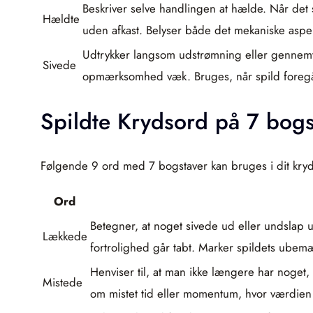
Beskriver selve handlingen at hælde. Når det sk
Hældte
uden afkast. Belyser både det mekaniske aspek
Udtrykker langsom udstrømning eller gennemtræ
Sivede
opmærksomhed væk. Bruges, når spild foregår 
Spildte Krydsord på 7 bogs
Følgende 9 ord med 7 bogstaver kan bruges i dit kryd
Ord
Betegner, at noget sivede ud eller undslap ut
Lækkede
fortrolighed går tabt. Marker spildets ubemæ
Henviser til, at man ikke længere har noget
Mistede
om mistet tid eller momentum, hvor værdien 