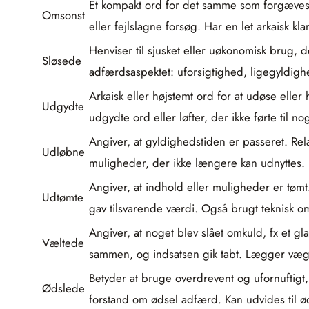
Et kompakt ord for det samme som forgæves, 
Omsonst
eller fejlslagne forsøg. Har en let arkaisk k
Henviser til sjusket eller uøkonomisk brug, 
Sløsede
adfærdsaspektet: uforsigtighed, ligegyldigh
Arkaisk eller højstemt ord for at udøse eller
Udgydte
udgydte ord eller løfter, der ikke førte til no
Angiver, at gyldighedstiden er passeret. Relat
Udløbne
muligheder, der ikke længere kan udnyttes. U
Angiver, at indhold eller muligheder er tøm
Udtømte
gav tilsvarende værdi. Også brugt teknisk o
Angiver, at noget blev slået omkuld, fx et gl
Væltede
sammen, og indsatsen gik tabt. Lægger vægt 
Betyder at bruge overdrevent og ufornuftigt,
Ødslede
forstand om ødsel adfærd. Kan udvides til ø