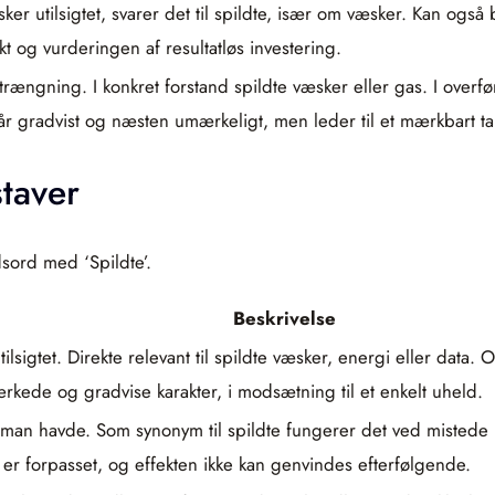
er utilsigtet, svarer det til spildte, især om væsker. Kan også 
t og vurderingen af resultatløs investering.
ngning. I konkret forstand spildte væsker eller gas. I overfør
gradvist og næsten umærkeligt, men leder til et mærkbart tab
taver
sord med ‘Spildte’.
Beskrivelse
ilsigtet. Direkte relevant til spildte væsker, energi eller data
rkede og gradvise karakter, i modsætning til et enkelt uheld.
, man havde. Som synonym til spildte fungerer det ved mistede
er forpasset, og effekten ikke kan genvindes efterfølgende.