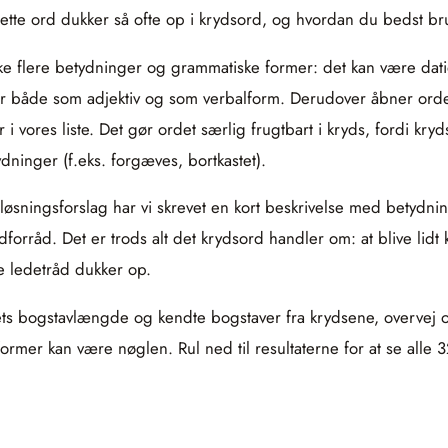
 dette ord dukker så ofte op i krydsord, og hvordan du bedst br
ke flere betydninger og grammatiske former: det kan være datid
æder både som adjektiv og som verbalform. Derudover åbner 
 vores liste. Det gør ordet særlig frugtbart i kryds, fordi kryds
ydninger (f.eks. forgæves, bortkastet).
t løsningsforslag har vi skrevet en kort beskrivelse med betydn
forråd. Det er trods alt det krydsord handler om: at blive lidt
e ledetråd dukker op.
dsordets bogstavlængde og kendte bogstaver fra krydsene, overve
rmer kan være nøglen. Rul ned til resultaterne for at se alle 3