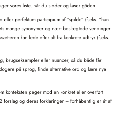
uger vores liste, når du sidder og løser gåden.
 eller perfektum participium af “spilde” (f.eks. “han
ordets mange synonymer og nært beslægtede vendinger
sætteren kan lede efter alt fra konkrete udtryk (f.eks.
ing, brugseksempler eller nuancer, så du både får
 klogere på sprog, finde alternative ord og lære nye
j om konteksten peger mod en konkret eller overført
2 forslag og deres forklaringer – forhåbentlig er ét af