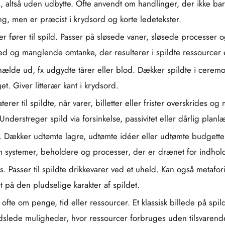
altså uden udbytte. Ofte anvendt om handlinger, der ikke bar f
lang, men er præcist i krydsord og korte ledetekster.
der fører til spild. Passer på sløsede vaner, sløsede processe
ed og manglende omtanke, der resulterer i spildte ressourcer 
 hælde ud, fx udgydte tårer eller blod. Dækker spildte i ceremo
get. Giver litterær kant i krydsord.
erer til spildte, når varer, billetter eller frister overskrides o
nderstreger spild via forsinkelse, passivitet eller dårlig plan
t. Dækker udtømte lagre, udtømte idéer eller udtømte budgette
m systemer, beholdere og processer, der er drænet for indhol
as. Passer til spildte drikkevarer ved et uheld. Kan også metaf
på den pludselige karakter af spildet.
 ofte om penge, tid eller ressourcer. Et klassisk billede på s
dslede muligheder, hvor ressourcer forbruges uden tilsvarend