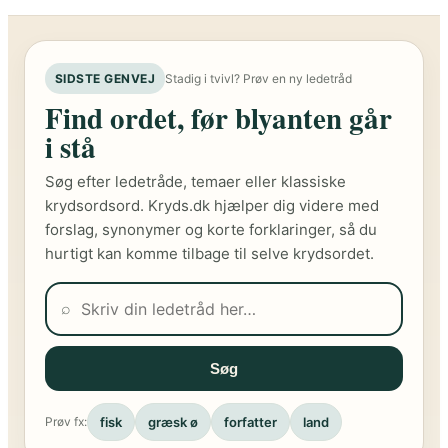
SIDSTE GENVEJ
Stadig i tvivl? Prøv en ny ledetråd
Find ordet, før blyanten går
i stå
Søg efter ledetråde, temaer eller klassiske
krydsordsord. Kryds.dk hjælper dig videre med
forslag, synonymer og korte forklaringer, så du
hurtigt kan komme tilbage til selve krydsordet.
⌕
Søg
fisk
græsk ø
forfatter
land
Prøv fx: