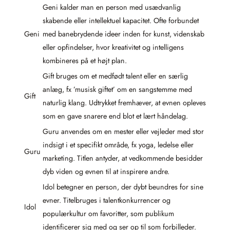
Geni kalder man en person med usædvanlig
skabende eller intellektuel kapacitet. Ofte forbundet
Geni
med banebrydende ideer inden for kunst, videnskab
eller opfindelser, hvor kreativitet og intelligens
kombineres på et højt plan.
Gift bruges om et medfødt talent eller en særlig
anlæg, fx ’musisk giftet’ om en sangstemme med
Gift
naturlig klang. Udtrykket fremhæver, at evnen opleves
som en gave snarere end blot et lært håndelag.
Guru anvendes om en mester eller vejleder med stor
indsigt i et specifikt område, fx yoga, ledelse eller
Guru
marketing. Titlen antyder, at vedkommende besidder
dyb viden og evnen til at inspirere andre.
Idol betegner en person, der dybt beundres for sine
evner. Titelbruges i talentkonkurrencer og
Idol
populærkultur om favoritter, som publikum
identificerer sig med og ser op til som forbilleder.