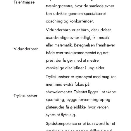
Talentmasse
træningscentre, hvor de samlede evner
kan udvikles gennem specialiseret
coaching og konkurrencer.
Vidunderbarn er et barn, der udviser
usædvanlige evner tidligt, fx i musik
eller matematik. Betegnelsen fremhæver
Vidunderbarn
både overraskelsesmomentet og det
pres, der følger med at mestre
vanskelige discipliner i ung alder.
Tryllekunstner er synonymt med magiker,
men med ekstra fokus på
showelementet. Talentet ligger i at skabe
Tryllekunstner
spænding, bygge forventning op og
plateaudes få øjeblikke, hvor verden
synes at flytte sig.
Spidskompetence er et buzzword for et
område, hvor en person skiller sig ud