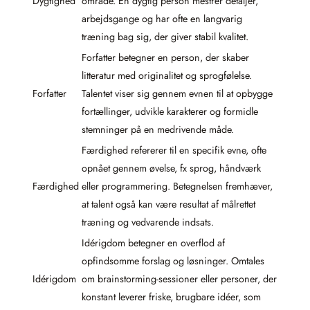
Dygtighed
område. En dygtig person mestrer detaljer,
arbejdsgange og har ofte en langvarig
træning bag sig, der giver stabil kvalitet.
Forfatter betegner en person, der skaber
litteratur med originalitet og sprogfølelse.
Forfatter
Talentet viser sig gennem evnen til at opbygge
fortællinger, udvikle karakterer og formidle
stemninger på en medrivende måde.
Færdighed refererer til en specifik evne, ofte
opnået gennem øvelse, fx sprog, håndværk
Færdighed
eller programmering. Betegnelsen fremhæver,
at talent også kan være resultat af målrettet
træning og vedvarende indsats.
Idérigdom betegner en overflod af
opfindsomme forslag og løsninger. Omtales
Idérigdom
om brainstorming-sessioner eller personer, der
konstant leverer friske, brugbare idéer, som