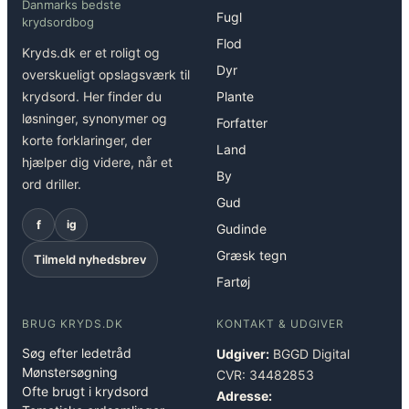
Danmarks bedste
Fugl
krydsordbog
Flod
Kryds.dk er et roligt og
Dyr
overskueligt opslagsværk til
krydsord. Her finder du
Plante
løsninger, synonymer og
Forfatter
korte forklaringer, der
Land
hjælper dig videre, når et
By
ord driller.
Gud
f
ig
Gudinde
Græsk tegn
Tilmeld nyhedsbrev
Fartøj
BRUG KRYDS.DK
KONTAKT & UDGIVER
Søg efter ledetråd
Udgiver:
BGGD Digital
Mønstersøgning
CVR: 34482853
Ofte brugt i krydsord
Adresse: