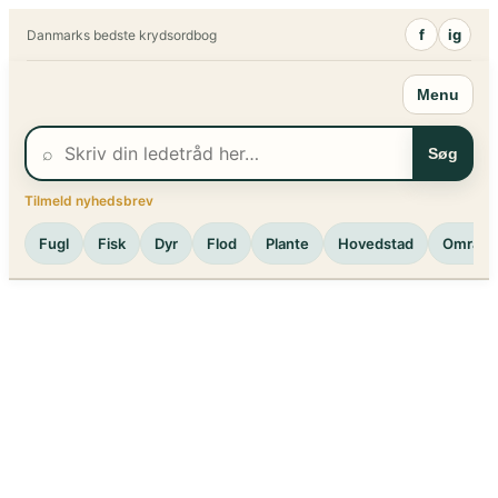
Spring
f
ig
Danmarks bedste krydsordbog
til
indhold
Menu
⌕
Søg
Tilmeld nyhedsbrev
Fugl
Fisk
Dyr
Flod
Plante
Hovedstad
Område