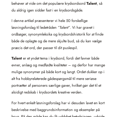
behøver at vide om det populære krydsordsord
Talent
, så
du aldrig igen sidder fast i en krydsordsgåde.
I denne artikel præsenterer vi hele 50 forskellige
løsningsforslag til ledetråden
”Talent”
. Vi har gravet i
ordbøger, synonymleksika og krydsordshistorik for at finde
både de oplagte og de mere skjulte bud, så du kan vælge
præcis det ord, der passer til dit puslespil.
Talent
er et yndet tema i krydsord, fordi det favner både
evner, anlæg og medfødte kvaliteter – og derfor har mange
mulige synonymer på både kort og langt. Ordet dukker op i
alt fra hobbyrelaterede gåde­spørgsmål til mere seriøse
portrætter af personers særlige gaver, hvilket gør det til et
alsidigt redskab i krydsordets kreative verden.
For hvert enkelt løsningsforslag har vi desuden lavet en kort
beskrivelse med baggrundsinformation og eksempler på
brug. På den måde kan du få uddybet betydningen, udvide