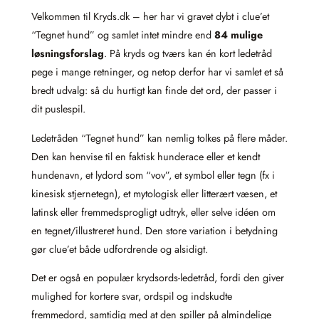
Velkommen til Kryds.dk – her har vi gravet dybt i clue’et
“Tegnet hund” og samlet intet mindre end
84 mulige
løsningsforslag
. På kryds og tværs kan én kort ledetråd
pege i mange retninger, og netop derfor har vi samlet et så
bredt udvalg: så du hurtigt kan finde det ord, der passer i
dit puslespil.
Ledetråden “Tegnet hund” kan nemlig tolkes på flere måder.
Den kan henvise til en faktisk hunderace eller et kendt
hundenavn, et lydord som “vov”, et symbol eller tegn (fx i
kinesisk stjernetegn), et mytologisk eller litterært væsen, et
latinsk eller fremmedsprogligt udtryk, eller selve idéen om
en tegnet/illustreret hund. Den store variation i betydning
gør clue’et både udfordrende og alsidigt.
Det er også en populær krydsords-ledetråd, fordi den giver
mulighed for kortere svar, ordspil og indskudte
fremmedord, samtidig med at den spiller på almindelige