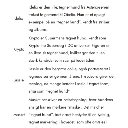
Idefix er den lille, tegnet hund fra Asterix-serien,
trofast følgesvend til Obelix. Han er et oplagt
Idefix
eksempel på en “tegnet hund”, kendt fra striber
og albums.
Krypto er Supermans tegnet hund, kendt som
Krypto the Superdog i DC-universet. Figuren er
Krypto
en ikonisk tegnet hund, hvilket gør den til en
stærk kandidat som svar på ledetråden.
Lassie er den berømte collie, også portrætteret i
tegnede serier gennem årene. I krydsord giver det
Lassie
mening, da mange kender Lassie i tegnet form,
altså som “tegnet hund”.
Masket beskriver en pelsaftegning, hvor hundens
ansigt har en mørkere “maske”. Det matcher
Masket
“tegnet hund”, idet ordet hentyder til en tydelig,
tegnet markering i hovedet, som ofte omtales i