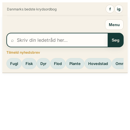
Spring
f
ig
Danmarks bedste krydsordbog
til
indhold
Menu
⌕
Søg
Tilmeld nyhedsbrev
Fugl
Fisk
Dyr
Flod
Plante
Hovedstad
Område