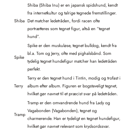
Shiba (Shiba Inu) er en japansk spidshund, kendt
fra internetkultur og talrige tegnede fremstillinger.
Shiba
Det matcher ledetråden, fordi racen ofte
portrætteres som tegnet figur, altså en “tegnet
hund”.
Spike er den muskuløse, tegnet bulldog, kendt fra
bl.a. Tom og Jerry, ofte med pighalsbånd. Som
Spike
tydelig tegnet hundefigur matcher han ledetråden
perfekt.
Terry er den tegnet hund i Tintin, modig og trofast i
Terry
album efter album. Figuren er bogstaveligt tegnet,
hvilket gør navnet til et præcist svar på ledetråden.
Tramp er den omvandrende hund fra Lady og
Vagabonden (Vagabonden), tegnet og
Tramp
charmerende. Han er tydeligt en tegnet hundefigur,
hvilket gør navnet relevant som krydsordssvar.