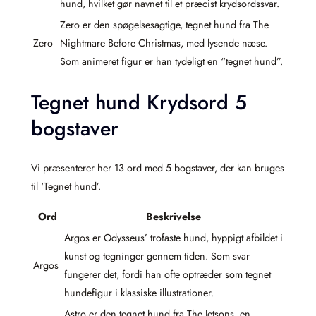
hund, hvilket gør navnet til et præcist krydsordssvar.
Zero er den spøgelsesagtige, tegnet hund fra The
Zero
Nightmare Before Christmas, med lysende næse.
Som animeret figur er han tydeligt en “tegnet hund”.
Tegnet hund Krydsord 5
bogstaver
Vi præsenterer her 13 ord med 5 bogstaver, der kan bruges
til ‘Tegnet hund’.
Ord
Beskrivelse
Argos er Odysseus’ trofaste hund, hyppigt afbildet i
kunst og tegninger gennem tiden. Som svar
Argos
fungerer det, fordi han ofte optræder som tegnet
hundefigur i klassiske illustrationer.
Astro er den tegnet hund fra The Jetsons, en