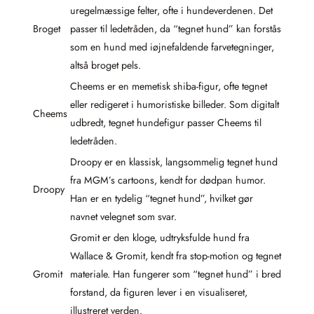
uregelmæssige felter, ofte i hundeverdenen. Det
Broget
passer til ledetråden, da “tegnet hund” kan forstås
som en hund med iøjnefaldende farvetegninger,
altså broget pels.
Cheems er en memetisk shiba-figur, ofte tegnet
eller redigeret i humoristiske billeder. Som digitalt
Cheems
udbredt, tegnet hundefigur passer Cheems til
ledetråden.
Droopy er en klassisk, langsommelig tegnet hund
fra MGM’s cartoons, kendt for dødpan humor.
Droopy
Han er en tydelig “tegnet hund”, hvilket gør
navnet velegnet som svar.
Gromit er den kloge, udtryksfulde hund fra
Wallace & Gromit, kendt fra stop-motion og tegnet
Gromit
materiale. Han fungerer som “tegnet hund” i bred
forstand, da figuren lever i en visualiseret,
illustreret verden.