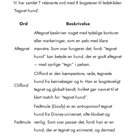
Vi har samlet 7 relevante ord med 8 bogstaver til ledetråden
‘Tegnet hund’.
Ord
Beskrivelse
Aftegnet beskriver noget med tydelige konturer
eller markeringer, som en pels med klare
Aftegnet
mønstre. Som svar fungerer det, fordi “tegnet
hund” kan betyde en hund, der er godt aftegnet
– med synlige “tegn” i pelsen.
Clifford er den kæmpestore, røde, tegnede
hund fra børnebøger og tv. Han er bogstaveligt
Clifford
tegnet og globalt kendt, hvilket gør navnet til et
klart match for “tegnet hund”.
Fedtmule (Goofy) er en antropomorf tegnet
hund fra Disney-universet, ofte klodset og
Fedtmule
venlig. Som svar passer det, fordi han er en
hund, der er tegnet og animeret, og dermed