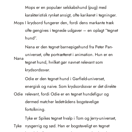
Mops er en populær selskabshund (pug) med
karakteristisk rynket ansigt, ofte karikeret i tegninger.
Mops
I krydsord fungerer den, fordi dens markante træk
ofte gengives i tegnede udgaver – en oplagt “tegnet
hund”.
Nana er den tegnet barnepigehund fra Peter Pan-
universet, ofte portrætteret i animation. Hun er en
Nana
tegnet hund, hvilket gør navnet relevant som
krydsordssvar.
Odie er den tegnet hund i Garfield-universet,
energisk og naive. Som krydsordssvar er det direkte
Odie
relevant, fordi Odie er en tegnet hundefigur og
dermed matcher ledetrådens bogstavelige
fortolkning.
Tyke er Spikes tegnet hvalp i Tom og Jerry-universet,
Tyke
nysgerrig og sød. Han er bogstaveligt en tegnet