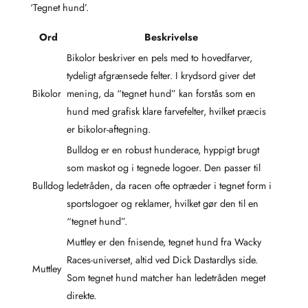
‘Tegnet hund’.
Ord
Beskrivelse
Bikolor beskriver en pels med to hovedfarver,
tydeligt afgrænsede felter. I krydsord giver det
Bikolor
mening, da “tegnet hund” kan forstås som en
hund med grafisk klare farvefelter, hvilket præcis
er bikolor-aftegning.
Bulldog er en robust hunderace, hyppigt brugt
som maskot og i tegnede logoer. Den passer til
Bulldog
ledetråden, da racen ofte optræder i tegnet form i
sportslogoer og reklamer, hvilket gør den til en
“tegnet hund”.
Muttley er den fnisende, tegnet hund fra Wacky
Races-universet, altid ved Dick Dastardlys side.
Muttley
Som tegnet hund matcher han ledetråden meget
direkte.