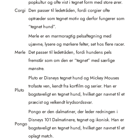
popkultur og ofte vist i tegnet form med store ører.
Corgi
Den passer til ledetråden, fordi corgier ofte
optræder som tegnet motiv og derfor fungerer som
“tegnet hund”.
Merle er en marmoragtig pelsaftegning med
ujævne, lysere og mørkere felter, set hos flere racer.
Merle
Det passer til ledetråden, fordi hundens pels
fremstår som om den er “tegnet” med særlige
mønstre.
Pluto er Disneys tegnet hund og Mickey Mouses
trofaste ven, kendt fra kortfilm og serier. Han er
Pluto
bogstaveligt en tegnet hund, hvilket gør navnet til et
præcist og velkendt krydsordssvar.
Pongo er den dalmatiner, der leder redningen i
Disneys 101 Dalmatinere, tegnet og ikonisk. Han er
Pongo
bogstaveligt en tegnet hund, hvilket gør navnet til et
oplagt match.