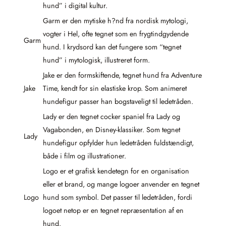
hund” i digital kultur.
Garm er den mytiske h?nd fra nordisk mytologi,
vogter i Hel, ofte tegnet som en frygtindgydende
Garm
hund. I krydsord kan det fungere som “tegnet
hund” i mytologisk, illustreret form.
Jake er den formskiftende, tegnet hund fra Adventure
Jake
Time, kendt for sin elastiske krop. Som animeret
hundefigur passer han bogstaveligt til ledetråden.
Lady er den tegnet cocker spaniel fra Lady og
Vagabonden, en Disney-klassiker. Som tegnet
Lady
hundefigur opfylder hun ledetråden fuldstændigt,
både i film og illustrationer.
Logo er et grafisk kendetegn for en organisation
eller et brand, og mange logoer anvender en tegnet
Logo
hund som symbol. Det passer til ledetråden, fordi
logoet netop er en tegnet repræsentation af en
hund.