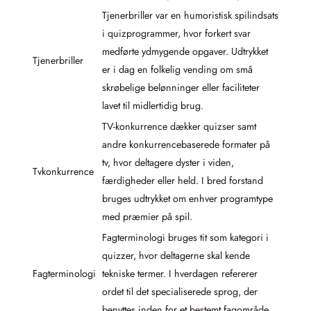
Tjenerbriller var en humoristisk spilindsats
i quizprogrammer, hvor forkert svar
medførte ydmygende opgaver. Udtrykket
Tjenerbriller
er i dag en folkelig vending om små
skrøbelige belønninger eller faciliteter
lavet til midlertidig brug.
TV-konkurrence dækker quizser samt
andre konkurrencebaserede formater på
tv, hvor deltagere dyster i viden,
Tvkonkurrence
færdigheder eller held. I bred forstand
bruges udtrykket om enhver programtype
med præmier på spil.
Fagterminologi bruges tit som kategori i
quizzer, hvor deltagerne skal kende
Fagterminologi
tekniske termer. I hverdagen refererer
ordet til det specialiserede sprog, der
benyttes inden for et bestemt fagområde.