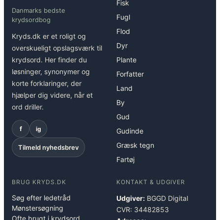
Fisk
Danmarks bedste
Fugl
krydsordbog
Flod
Kryds.dk er et roligt og
Dyr
overskueligt opslagsværk til
krydsord. Her finder du
Plante
løsninger, synonymer og
Forfatter
korte forklaringer, der
Land
hjælper dig videre, når et
By
ord driller.
Gud
f
ig
Gudinde
Græsk tegn
Tilmeld nyhedsbrev
Fartøj
BRUG KRYDS.DK
KONTAKT & UDGIVER
Søg efter ledetråd
Udgiver:
BGGD Digital
Mønstersøgning
CVR: 34482853
Ofte brugt i krydsord