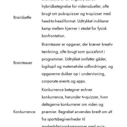
hybridbetegnelse for vidensdueller, ofte
brugt om pub-quizzer og tv-quizser med
Brainbattle
head-to-head-format. Udtrykket indikerer
kamp mellem hjerner i stedet for fysisk
konfrontation.
Brainteaser er opgaver, der kræver kreativ
tænkning, ofte brugt som quizafsnit i
programmer. Udtrykket omfatter gåder,
Brainteaser
logikspil og matematiske udfordringer, og
opgaverne dukker op i undervisning,
corporate events og apps.
Konkurrence betegner enhver
konkurrence, herunder tv-quizzer, hvor
deltagerne konkurrerer om viden og
Konkurrence
præmier. Begrebet anvendes bredt om alt
fra sportsbegivenheder til
markedsføringskampagner med quiz-