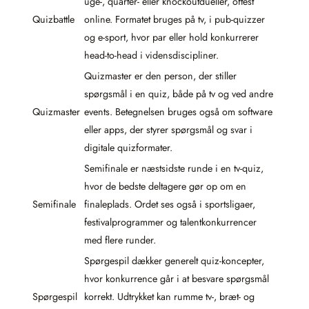
uge-, quarter- eller knockoutdueller, oftest
Quizbattle
online. Formatet bruges på tv, i pub-quizzer
og e-sport, hvor par eller hold konkurrerer
head-to-head i vidensdiscipliner.
Quizmaster er den person, der stiller
spørgsmål i en quiz, både på tv og ved andre
Quizmaster
events. Betegnelsen bruges også om software
eller apps, der styrer spørgsmål og svar i
digitale quizformater.
Semifinale er næstsidste runde i en tv-quiz,
hvor de bedste deltagere gør op om en
Semifinale
finaleplads. Ordet ses også i sportsligaer,
festivalprogrammer og talentkonkurrencer
med flere runder.
Spørgespil dækker generelt quiz-koncepter,
hvor konkurrence går i at besvare spørgsmål
Spørgespil
korrekt. Udtrykket kan rumme tv-, bræt- og