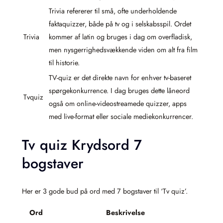
Trivia refererer til små, ofte underholdende
faktaquizzer, både på tv og i selskabsspil. Ordet
Trivia
kommer af latin og bruges i dag om overfladisk,
men nysgerrighedsvækkende viden om alt fra film
til historie.
TV-quiz er det direkte navn for enhver tv-baseret
spørgekonkurrence. I dag bruges dette låneord
Tvquiz
også om online-videostreamede quizzer, apps
med live-format eller sociale mediekonkurrencer.
Tv quiz Krydsord 7
bogstaver
Her er 3 gode bud på ord med 7 bogstaver til ‘Tv quiz’.
Ord
Beskrivelse