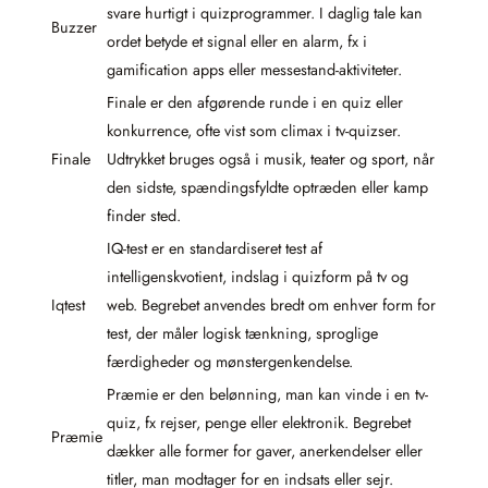
svare hurtigt i quizprogrammer. I daglig tale kan
Buzzer
ordet betyde et signal eller en alarm, fx i
gamification apps eller messestand-aktiviteter.
Finale er den afgørende runde i en quiz eller
konkurrence, ofte vist som climax i tv-quizser.
Finale
Udtrykket bruges også i musik, teater og sport, når
den sidste, spændingsfyldte optræden eller kamp
finder sted.
IQ-test er en standardiseret test af
intelligenskvotient, indslag i quizform på tv og
Iqtest
web. Begrebet anvendes bredt om enhver form for
test, der måler logisk tænkning, sproglige
færdigheder og mønstergenkendelse.
Præmie er den belønning, man kan vinde i en tv-
quiz, fx rejser, penge eller elektronik. Begrebet
Præmie
dækker alle former for gaver, anerkendelser eller
titler, man modtager for en indsats eller sejr.