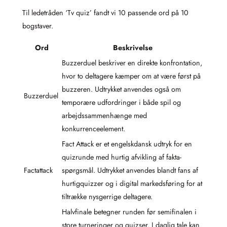
Til ledetråden ‘Tv quiz’ fandt vi 10 passende ord på 10
bogstaver.
Ord
Beskrivelse
Buzzerduel beskriver en direkte konfrontation,
hvor to deltagere kæmper om at være først på
buzzeren. Udtrykket anvendes også om
Buzzerduel
temporære udfordringer i både spil og
arbejdssammenhænge med
konkurrenceelement.
Fact Attack er et engelskdansk udtryk for en
quizrunde med hurtig afvikling af fakta-
Factattack
spørgsmål. Udtrykket anvendes blandt fans af
hurtigquizzer og i digital markedsføring for at
tiltrække nysgerrige deltagere.
Halvfinale betegner runden før semifinalen i
store turneringer og quizser. I daglig tale kan