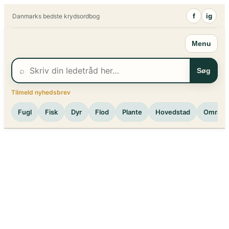
Spring
f
ig
Danmarks bedste krydsordbog
til
indhold
Menu
⌕
Søg
Tilmeld nyhedsbrev
Fugl
Fisk
Dyr
Flod
Plante
Hovedstad
Område