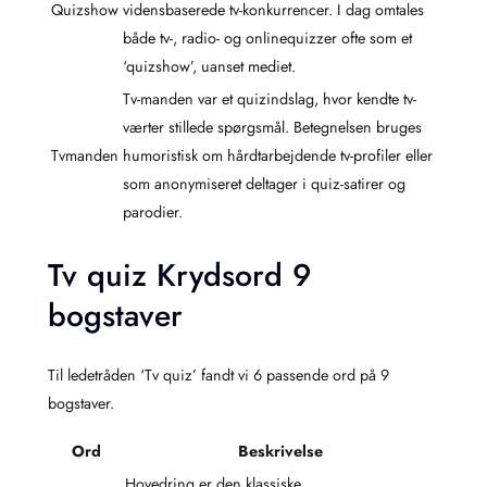
Quizshow
vidensbaserede tv-konkurrencer. I dag omtales
både tv-, radio- og onlinequizzer ofte som et
‘quizshow’, uanset mediet.
Tv-manden var et quizindslag, hvor kendte tv-
værter stillede spørgsmål. Betegnelsen bruges
Tvmanden
humoristisk om hårdtarbejdende tv-profiler eller
som anonymiseret deltager i quiz-satirer og
parodier.
Tv quiz Krydsord 9
bogstaver
Til ledetråden ‘Tv quiz’ fandt vi 6 passende ord på 9
bogstaver.
Ord
Beskrivelse
Hovedring er den klassiske