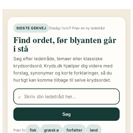
SIDSTE GENVEJ
Stadig i tvivl? Prøv en ny ledetråd
Find ordet, før blyanten går
i stå
Søg efter ledetråde, temaer eller klassiske
krydsordsord. Kryds.dk hjælper dig videre med
forslag, synonymer og korte forklaringer, så du
hurtigt kan komme tilbage til selve krydsordet.
⌕
Søg
fisk
græsk ø
forfatter
land
Prøv fx: