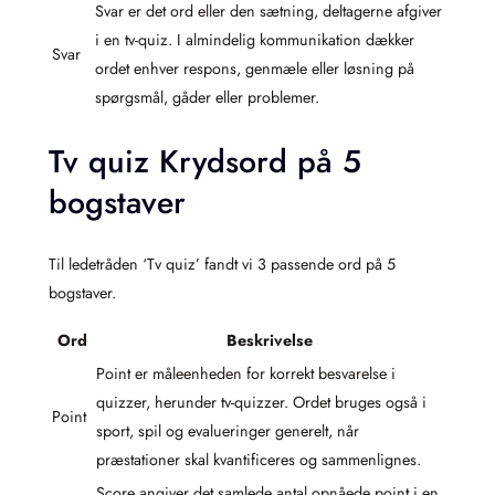
Svar er det ord eller den sætning, deltagerne afgiver
i en tv-quiz. I almindelig kommunikation dækker
Svar
ordet enhver respons, genmæle eller løsning på
spørgsmål, gåder eller problemer.
Tv quiz Krydsord på 5
bogstaver
Til ledetråden ‘Tv quiz’ fandt vi 3 passende ord på 5
bogstaver.
Ord
Beskrivelse
Point er måleenheden for korrekt besvarelse i
quizzer, herunder tv-quizzer. Ordet bruges også i
Point
sport, spil og evalueringer generelt, når
præstationer skal kvantificeres og sammenlignes.
Score angiver det samlede antal opnåede point i en