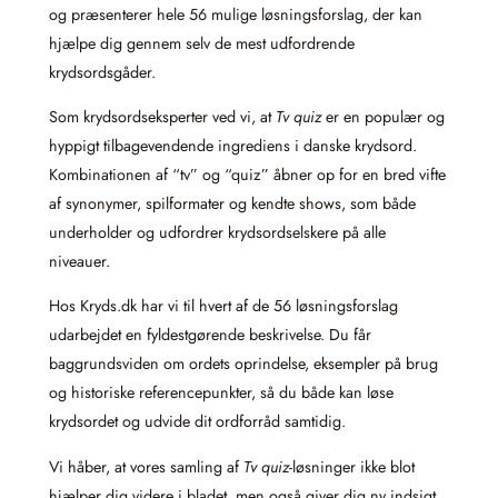
og præsenterer hele 56 mulige løsningsforslag, der kan
hjælpe dig gennem selv de mest udfordrende
krydsordsgåder.
Som krydsordseksperter ved vi, at
Tv quiz
er en populær og
hyppigt tilbagevendende ingrediens i danske krydsord.
Kombinationen af “tv” og “quiz” åbner op for en bred vifte
af synonymer, spilformater og kendte shows, som både
underholder og udfordrer krydsordselskere på alle
niveauer.
Hos Kryds.dk har vi til hvert af de 56 løsningsforslag
udarbejdet en fyldestgørende beskrivelse. Du får
baggrundsviden om ordets oprindelse, eksempler på brug
og historiske referencepunkter, så du både kan løse
krydsordet og udvide dit ordforråd samtidig.
Vi håber, at vores samling af
Tv quiz
-løsninger ikke blot
hjælper dig videre i bladet, men også giver dig ny indsigt