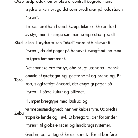
Okse
kødproduktion er okse et centralt begreb, mens
krydsord kan bruge det som bredt svar på ledetråden
“tyren”.
En kastreret han blandt kvæg, teknisk ikke en fuld
avlstyr, men i mange sammenhænge stadig kaldt
Stud
okse. I krydsord kan “stud” være et trick-svar til
“tyren”, da det peger på handyr i kvægfamilien med
roligere temperament.
Det spanske ord for tyr, ofte brugt uændret i dansk
omtale af tyrefægtning, gastronomi og branding. Et
Toro
kort, slagkraftigt låneord, der entydigt peger på
“tyren” i både kultur og billeder.
Humpet kvægtype med løshud og
varmebestandighed; hanner kaldes tyre. Udbredt i
Zebu
tropiske lande og i avl. Et kvægord, der forbinder
“tyren” til globale racer og landbrugssystemer.
Guden, der antog skikkelse som tyr for at bortføre