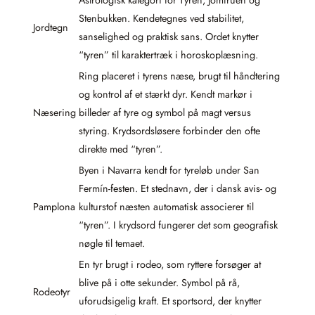
Astrologisk kategori for Tyren, Jomfruen og
Stenbukken. Kendetegnes ved stabilitet,
Jordtegn
sanselighed og praktisk sans. Ordet knytter
“tyren” til karaktertræk i horoskoplæsning.
Ring placeret i tyrens næse, brugt til håndtering
og kontrol af et stærkt dyr. Kendt markør i
Næsering
billeder af tyre og symbol på magt versus
styring. Krydsordsløsere forbinder den ofte
direkte med “tyren”.
Byen i Navarra kendt for tyreløb under San
Fermín-festen. Et stednavn, der i dansk avis- og
Pamplona
kulturstof næsten automatisk associerer til
“tyren”. I krydsord fungerer det som geografisk
nøgle til temaet.
En tyr brugt i rodeo, som ryttere forsøger at
blive på i otte sekunder. Symbol på rå,
Rodeotyr
uforudsigelig kraft. Et sportsord, der knytter