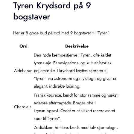
Tyren Krydsord på 9
bogstaver
Her er 8 gode bud på ord med 9 bogstaver til ‘Tyren’.
Ord
Beskrivelse
Den røde kæmpestjerne i Tyren, ofte kaldet
tyrens øje. Et navigations- og kulturhistorisk
Aldebaran
pejlemærke. I krydsord knyttes stjernen til
“tyren” via astronomi og mytologi, og giver en
elegant, indirekte løsning.
Fransk kødrace, kendt for stor ramme og vækst;
avls-tyre eftertragtede. Bruges ofte i
Charolais
krydsningsavl. Ordet er et sikkert racerelateret
spor til “tyren”.
Zodiakken, himlens kreds med tolv stjernetegn,