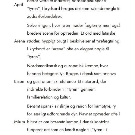
derfor være et indirekte, horoskopisk spor til
April
“tyren”. I krydsord bruges det som kalendernøgle til
zodiakforbindelser.
Selve ringen, hvor tyren møder fægterne, men også
bredere scene for optræden. Et ord med latinske
Arena
rødder, hyppigt brugt i beskrivelser af tyrefægtning.
I krydsord er “arena” ofte en elegant nøgle til
“tyren”.
Nordamerikansk og europæisk kæmpe, hvor
hannen betegnes tyr. Bruges i dansk som artnavn
Bison
og gastronomisk reference. Et naturord, der
indirekte forbinder til “tyren” gennem
familierelation og kultur.
Berømt spansk avlslinje og ranch for kamptyre, ry
for særligt udfordrende dyr. Navnet optræder ofte i
Miura
historier om berømte kampe. I dansk kontekst
fungerer det som en kendt nøgle til “tyren” i