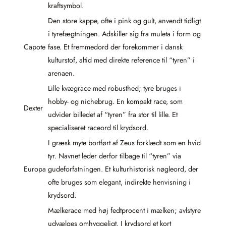
kraftsymbol.
Den store kappe, ofte i pink og gult, anvendt tidligt
i tyrefægtningen. Adskiller sig fra muleta i form og
Capote
fase. Et fremmedord der forekommer i dansk
kulturstof, altid med direkte reference til “tyren” i
arenaen.
Lille kvægrace med robusthed; tyre bruges i
hobby- og nichebrug. En kompakt race, som
Dexter
udvider billedet af “tyren” fra stor til lille. Et
specialiseret raceord til krydsord.
I græsk myte bortført af Zeus forklædt som en hvid
tyr. Navnet leder derfor tilbage til “tyren” via
Europa
gudeforfatningen. Et kulturhistorisk nøgleord, der
ofte bruges som elegant, indirekte henvisning i
krydsord.
Mælkerace med høj fedtprocent i mælken; avlstyre
udvælges omhyggeligt. I krydsord et kort