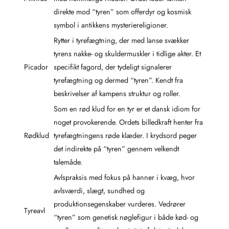
direkte mod “tyren” som offerdyr og kosmisk
symbol i antikkens mysteriereligioner.
Rytter i tyrefægtning, der med lanse svækker
tyrens nakke- og skuldermuskler i tidlige akter. Et
Picador
specifikt fagord, der tydeligt signalerer
tyrefægtning og dermed “tyren”. Kendt fra
beskrivelser af kampens struktur og roller.
Som en rød klud for en tyr er et dansk idiom for
noget provokerende. Ordets billedkraft henter fra
Rødklud
tyrefægtningens røde klæder. I krydsord peger
det indirekte på “tyren” gennem velkendt
talemåde.
Avlspraksis med fokus på hanner i kvæg, hvor
avlsværdi, slægt, sundhed og
produktionsegenskaber vurderes. Vedrører
Tyreavl
“tyren” som genetisk nøglefigur i både kød- og