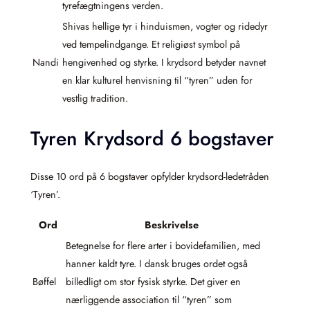
tyrefægtningens verden.
Shivas hellige tyr i hinduismen, vogter og ridedyr
ved tempelindgange. Et religiøst symbol på
Nandi
hengivenhed og styrke. I krydsord betyder navnet
en klar kulturel henvisning til “tyren” uden for
vestlig tradition.
Tyren Krydsord 6 bogstaver
Disse 10 ord på 6 bogstaver opfylder krydsord-ledetråden
‘Tyren’.
Ord
Beskrivelse
Betegnelse for flere arter i bovidefamilien, med
hanner kaldt tyre. I dansk bruges ordet også
Bøffel
billedligt om stor fysisk styrke. Det giver en
nærliggende association til “tyren” som