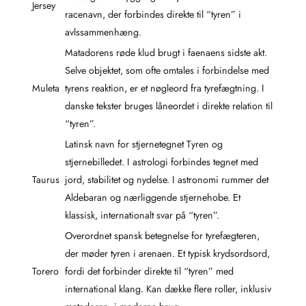
Jersey
racenavn, der forbindes direkte til “tyren” i
avlssammenhæng.
Matadorens røde klud brugt i faenaens sidste akt.
Selve objektet, som ofte omtales i forbindelse med
Muleta
tyrens reaktion, er et nøgleord fra tyrefægtning. I
danske tekster bruges låneordet i direkte relation til
“tyren”.
Latinsk navn for stjernetegnet Tyren og
stjernebilledet. I astrologi forbindes tegnet med
Taurus
jord, stabilitet og nydelse. I astronomi rummer det
Aldebaran og nærliggende stjernehobe. Et
klassisk, internationalt svar på “tyren”.
Overordnet spansk betegnelse for tyrefægteren,
der møder tyren i arenaen. Et typisk krydsordsord,
Torero
fordi det forbinder direkte til “tyren” med
international klang. Kan dække flere roller, inklusiv