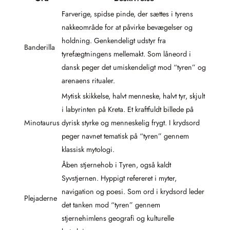
Farverige, spidse pinde, der sættes i tyrens
nakkeområde for at påvirke bevægelser og
holdning. Genkendeligt udstyr fra
Banderilla
tyrefægtningens mellemakt. Som låneord i
dansk peger det umiskendeligt mod “tyren” og
arenaens ritualer.
Mytisk skikkelse, halvt menneske, halvt tyr, skjult
i labyrinten på Kreta. Et kraftfuldt billede på
Minotaurus
dyrisk styrke og menneskelig frygt. I krydsord
peger navnet tematisk på “tyren” gennem
klassisk mytologi.
Åben stjernehob i Tyren, også kaldt
Syvstjernen. Hyppigt refereret i myter,
navigation og poesi. Som ord i krydsord leder
Plejaderne
det tanken mod “tyren” gennem
stjernehimlens geografi og kulturelle