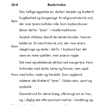
Ord
Beskrivelse
Den hellige egyptiske tyr, dyrket i templer og knyttet til
frugtbarhed og kongemagt. Et religionshistorisk ord,
Apis
der viser tyrens kultiske rolle. Som krydsords-svar
åbner det for “tyren” i rituelle traditioner.
Asiatisk vildokse, blandt de største bovider; hannen
kaldes tyr. Et naturhistorisk ord, der viser tyrens
Gaur
slægtninge og styrke i det fri. I krydsord kan det
være en mere sjælden, men præcis nøgle.
Det mest iøjnefaldende attribut ved mange tyre. Horn
forbindes med styrke, kamp og forsvar, men også
Horn
med kultur, myter og heraldik. Som nøgleord
relaterer det direkte til “tyren” i både natur, sport og
symbolik.
Generelt ord for større kvæg, ofte brugt om en han,
og i daglig tale ofte synonymt med tyr. I landbrug og