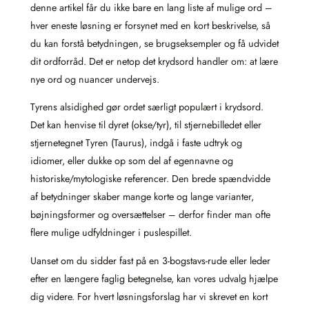
denne artikel får du ikke bare en lang liste af mulige ord –
hver eneste løsning er forsynet med en kort beskrivelse, så
du kan forstå betydningen, se brugseksempler og få udvidet
dit ordforråd. Det er netop det krydsord handler om: at lære
nye ord og nuancer undervejs.
Tyrens alsidighed gør ordet særligt populært i krydsord.
Det kan henvise til dyret (okse/tyr), til stjernebilledet eller
stjernetegnet Tyren (Taurus), indgå i faste udtryk og
idiomer, eller dukke op som del af egennavne og
historiske/mytologiske referencer. Den brede spændvidde
af betydninger skaber mange korte og lange varianter,
bøjningsformer og oversættelser – derfor finder man ofte
flere mulige udfyldninger i puslespillet.
Uanset om du sidder fast på en 3‑bogstavs‑rude eller leder
efter en længere faglig betegnelse, kan vores udvalg hjælpe
dig videre. For hvert løsningsforslag har vi skrevet en kort