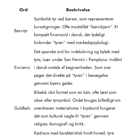
Ord
Beskrivelse
Symbolsk tyr ved børser, som repræsenterer
kursstigninger. Ofte modstillet “børs-bjørn”. Et
Børs-tyr
kompakt finansord i dansk, der tydeligt
forbinder “tyren” med markedspsykologi.
Det spanske ord for indelukning og byløb med
tyre, især under San Fermín i Pamplona. Indlånt
Encierro
i dansk omtale af begivenheden. Som svar
peger det direkte på “tyren” i bevægelse
gennem byens gader.
Bibelsk idol formet som en kalv, ofte læst som
okse- eller tyrsymbol. Ordet bruges billedligt om
Guldkalv
overdreven materialisme. I krydsord fungerer
det som kulturel nøgle til “tyren” gennem
religiøs ikonografi og kritik.
Kødrace med karakteristisk hvidt hoved; tyre