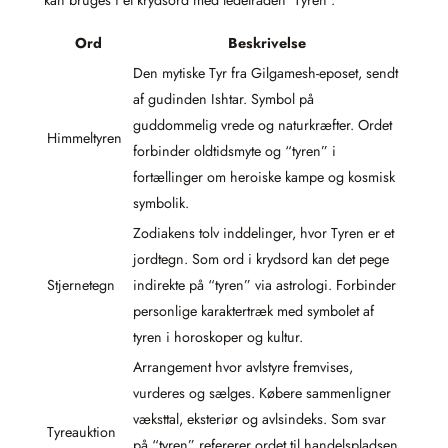
Ord
Beskrivelse
Den mytiske Tyr fra Gilgamesh-eposet, sendt
af gudinden Ishtar. Symbol på
guddommelig vrede og naturkræfter. Ordet
Himmeltyren
forbinder oldtidsmyte og “tyren” i
fortællinger om heroiske kampe og kosmisk
symbolik.
Zodiakens tolv inddelinger, hvor Tyren er et
jordtegn. Som ord i krydsord kan det pege
Stjernetegn
indirekte på “tyren” via astrologi. Forbinder
personlige karaktertræk med symbolet af
tyren i horoskoper og kultur.
Arrangement hvor avlstyre fremvises,
vurderes og sælges. Købere sammenligner
væksttal, eksteriør og avlsindeks. Som svar
Tyreauktion
på “tyren” refererer ordet til handelspladsen