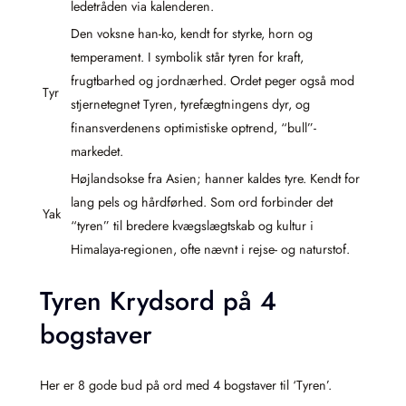
ledetråden via kalenderen.
Den voksne han-ko, kendt for styrke, horn og
temperament. I symbolik står tyren for kraft,
frugtbarhed og jordnærhed. Ordet peger også mod
Tyr
stjernetegnet Tyren, tyrefægtningens dyr, og
finansverdenens optimistiske optrend, “bull”-
markedet.
Højlandsokse fra Asien; hanner kaldes tyre. Kendt for
lang pels og hårdførhed. Som ord forbinder det
Yak
“tyren” til bredere kvægslægtskab og kultur i
Himalaya-regionen, ofte nævnt i rejse- og naturstof.
Tyren Krydsord på 4
bogstaver
Her er 8 gode bud på ord med 4 bogstaver til ‘Tyren’.