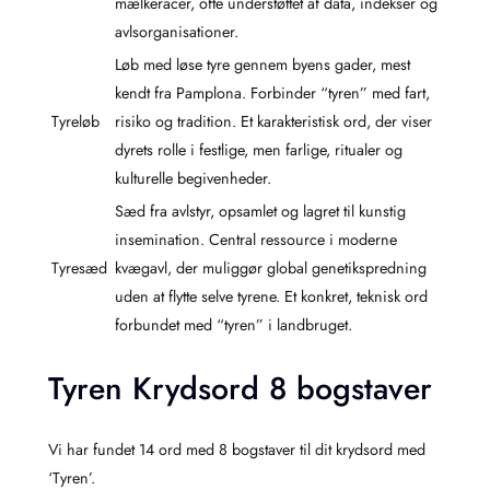
mælkeracer, ofte understøttet af data, indekser og
avlsorganisationer.
Løb med løse tyre gennem byens gader, mest
kendt fra Pamplona. Forbinder “tyren” med fart,
Tyreløb
risiko og tradition. Et karakteristisk ord, der viser
dyrets rolle i festlige, men farlige, ritualer og
kulturelle begivenheder.
Sæd fra avlstyr, opsamlet og lagret til kunstig
insemination. Central ressource i moderne
Tyresæd
kvægavl, der muliggør global genetikspredning
uden at flytte selve tyrene. Et konkret, teknisk ord
forbundet med “tyren” i landbruget.
Tyren Krydsord 8 bogstaver
Vi har fundet 14 ord med 8 bogstaver til dit krydsord med
‘Tyren’.