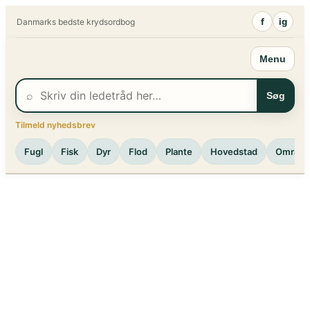
Spring
f
ig
Danmarks bedste krydsordbog
til
indhold
Menu
⌕
Søg
Tilmeld nyhedsbrev
Fugl
Fisk
Dyr
Flod
Plante
Hovedstad
Område