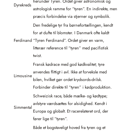
herunder Tyren. Ordet giver astronomisk og
Dyrekreds
astrologisk ramme for “tyren”. En indirekte, men
præcis forbindelse via stjerner og symbolik.
Den fredelige tyr fra børnefortællingen, kendt
for at dufte til blomster. I Danmark ofte kaldt
Ferdinand
“Tyren Ferdinand”. Ordet giver en varm,
litterær reference til “tyren” med pacifistisk
twist.
Fransk kødrace med god kødkvalitet; tyre
anvendes flittigt i avl. Ikke at forveksle med
Limousine
bilen, hvilket gør ordet krydsords-drilsk.
Forbinder direkte til “tyren” i kødproduktion.
Schweizisk race, både mælke- og kødtype;
avlstyre værdsættes for alsidighed. Kendt i
Simmental
Europa og globalt. Et racerelateret ord, der
fører lige til “tyren”.
Både et bogstaveligt hoved fra tyren og et