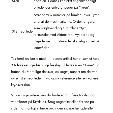
tyren
Spanien. I dansk kontekst et genkendeligt
billede, der entydigt peger på “tyren”.
Astronomisk mønster på himlen, hvor Tyren
er et af de mest markante. Ordet fungerer
som nøglevending til himlens “tyr”,
Stjernebillede
forbundet med Aldebaran, Hyaderne og
Plejaderne. En naturvidenskabelig vinkel på
ledetråden.
Tak fordi du læste med – i denne artikel har vi samlet hele
74 forskellige løsningsforslag
til ledetråden “Tyren”. Vi
håber, du fandt lige det svar, du søgte, uanset om det var
dyret, stjernebilledet, mytologisk reference eller en kortere
krydsversion.
Vil du søge videre, kan du finde endnu flere forslag og
variationer på Kryds.dk. Brug søgefeltet eller filtrene på
siden for hurtigt at finde ord i den rigtige længde eller