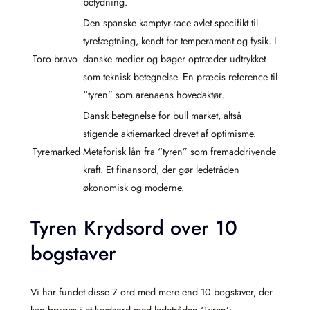
betydning.
Den spanske kamptyr-race avlet specifikt til
tyrefægtning, kendt for temperament og fysik. I
Toro bravo
danske medier og bøger optræder udtrykket
som teknisk betegnelse. En præcis reference til
“tyren” som arenaens hovedaktør.
Dansk betegnelse for bull market, altså
stigende aktiemarked drevet af optimisme.
Tyremarked
Metaforisk lån fra “tyren” som fremaddrivende
kraft. Et finansord, der gør ledetråden
økonomisk og moderne.
Tyren Krydsord over 10
bogstaver
Vi har fundet disse 7 ord med mere end 10 bogstaver, der
kan bruges i et krydsord med ledetråden ‘Tyren’: