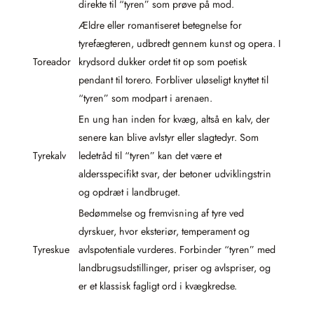
direkte til “tyren” som prøve på mod.
Ældre eller romantiseret betegnelse for
tyrefægteren, udbredt gennem kunst og opera. I
Toreador
krydsord dukker ordet tit op som poetisk
pendant til torero. Forbliver uløseligt knyttet til
“tyren” som modpart i arenaen.
En ung han inden for kvæg, altså en kalv, der
senere kan blive avlstyr eller slagtedyr. Som
Tyrekalv
ledetråd til “tyren” kan det være et
aldersspecifikt svar, der betoner udviklingstrin
og opdræt i landbruget.
Bedømmelse og fremvisning af tyre ved
dyrskuer, hvor eksteriør, temperament og
Tyreskue
avlspotentiale vurderes. Forbinder “tyren” med
landbrugsudstillinger, priser og avlspriser, og
er et klassisk fagligt ord i kvægkredse.