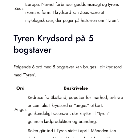
Europa. Navnet forbinder guddomsmagt og tyrens
Zeus
ikoniske form. I krydsord kan Zeus være et
mytologisk svar, der peger på historien om “tyren”.
Tyren Krydsord på 5
bogstaver
Følgende 6 ord med 5 bogstaver kan bruges i dit krydsord
med ‘Tyren’.
Ord
Beskrivelse
Kødrace fra Skotland, populær for mørhed; avlstyre
er centrale. I krydsord er “angus” et kort,
Angus
genkendeligt racenavn, der knytter til “tyren”
gennem kødproduktion og branding.
Solen går ind i Tyren sidst i april. Måneden kan