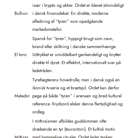
især i krypto og aktier. Ordet er blevet almindeligt
Bullrun
i dansk finansdebat. En direkte, moderne
afledning af “tyren” som opadgående
markedsmetafor.
Spansk for “tyren”, hyppigt brugt som navn,
brand eller skiltning i danske sammenhænge.
El toro
Udtrykket er umiddelbart genkendeligt og knytter
direkte til dyret. Et effektivt, internationalt svar på
ledetråden.
Tyrefægterens hovedrolle, men i dansk også en
ikonisk tv-serie og et brætspil. Ordet kan derfor
Matador
pege på både “tyren” i arenaen og bred kulturel
reference. Krydsord elsker denne flertydighed og
ordleg.
I mithraismen afbildes guddommen ofte
dræbende en tyr (tauroctoni). Et kultisk motiv
Mithras
med hemmelige ritualer. Ordet leder tanken