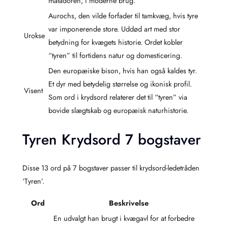
matadoren, i moderne brug.
Aurochs, den vilde forfader til tamkvæg, hvis tyre
var imponerende store. Uddød art med stor
Urokse
betydning for kvægets historie. Ordet kobler
“tyren” til fortidens natur og domesticering.
Den europæiske bison, hvis han også kaldes tyr.
Et dyr med betydelig størrelse og ikonisk profil.
Visent
Som ord i krydsord relaterer det til “tyren” via
bovide slægtskab og europæisk naturhistorie.
Tyren Krydsord 7 bogstaver
Disse 13 ord på 7 bogstaver passer til krydsord-ledetråden
‘Tyren’.
Ord
Beskrivelse
En udvalgt han brugt i kvægavl for at forbedre