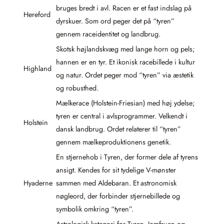
bruges bredt i avl. Racen er et fast indslag på
Hereford
dyrskuer. Som ord peger det på “tyren”
gennem raceidentitet og landbrug.
Skotsk højlandskvæg med lange horn og pels;
hannen er en tyr. Et ikonisk racebillede i kultur
Highland
og natur. Ordet peger mod “tyren” via æstetik
og robusthed.
Mælkerace (Holstein-Friesian) med høj ydelse;
tyren er central i avlsprogrammer. Velkendt i
Holstein
dansk landbrug. Ordet relaterer til “tyren”
gennem mælkeproduktionens genetik.
En stjernehob i Tyren, der former dele af tyrens
ansigt. Kendes for sit tydelige V-mønster
Hyaderne
sammen med Aldebaran. Et astronomisk
nøgleord, der forbinder stjernebillede og
symbolik omkring “tyren”.