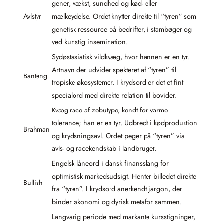
gener, vækst, sundhed og kød- eller
Avlstyr
mælkeydelse. Ordet knytter direkte til “tyren” som
genetisk ressource på bedrifter, i stambøger og
ved kunstig insemination.
Sydøstasiatisk vildkvæg, hvor hannen er en tyr.
Artnavn der udvider spekteret af “tyren” til
Banteng
tropiske økosystemer. I krydsord er det et fint
specialord med direkte relation til bovider.
Kvæg-race af zebutype, kendt for varme-
tolerance; han er en tyr. Udbredt i kødproduktion
Brahman
og krydsningsavl. Ordet peger på “tyren” via
avls- og racekendskab i landbruget.
Engelsk låneord i dansk finansslang for
optimistisk markedsudsigt. Henter billedet direkte
Bullish
fra “tyren”. I krydsord anerkendt jargon, der
binder økonomi og dyrisk metafor sammen.
Langvarig periode med markante kursstigninger,