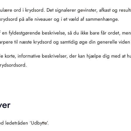
ulære ord i krydsord. Det signalerer gevinster, afkast og resu
 krydsord på alle niveauer og i et væld af sammenhænge.
f en fyldestgørende beskrivelse, så du ikke bare får ordet, me
arpere til næste krydsord og samtidig øge din generelle viden
 de korte, informative beskrivelser, der kan hjælpe dig med at
krydsordsord.
ver
ed ledetråden ‘Udbytte’.