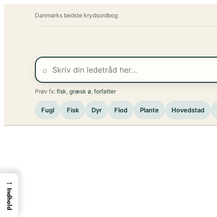
Spring
Danmarks bedste krydsordbog
til
indhold
⌕
Prøv fx:
fisk
,
græsk ø
,
forfatter
Fugl
Fisk
Dyr
Flod
Plante
Hovedstad
→
Indhold