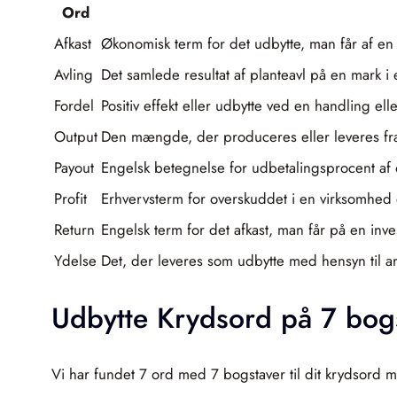
Ord
Afkast
Økonomisk term for det udbytte, man får af en in
Avling
Det samlede resultat af planteavl på en mark
Fordel
Positiv effekt eller udbytte ved en handling ell
Output
Den mængde, der produceres eller leveres fra 
Payout
Engelsk betegnelse for udbetalingsprocent af o
Profit
Erhvervsterm for overskuddet i en virksomhed ef
Return
Engelsk term for det afkast, man får på en inves
Ydelse
Det, der leveres som udbytte med hensyn til arb
Udbytte Krydsord på 7 bog
Vi har fundet 7 ord med 7 bogstaver til dit krydsord m