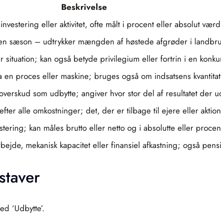
Beskrivelse
vestering eller aktivitet, ofte målt i procent eller absolut værd
 i en sæson – udtrykker mængden af høstede afgrøder i landbr
er situation; kan også betyde privilegium eller fortrin i en konk
en proces eller maskine; bruges også om indsatsens kvantitativ
verskud som udbytte; angiver hvor stor del af resultatet der u
ter alle omkostninger; det, der er tilbage til ejere eller aktio
tering; kan måles brutto eller netto og i absolutte eller procent
ejde, mekanisk kapacitet eller finansiel afkastning; også pensi
staver
ed ‘Udbytte’.