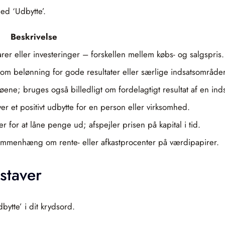
ed ‘Udbytte’.
Beskrivelse
rer eller investeringer – forskellen mellem købs- og salgspris.
et som belønning for gode resultater eller særlige indsatsområder
øene; bruges også billedligt om fordelagtigt resultat af en inds
ver et positivt udbytte for en person eller virksomhed.
 for at låne penge ud; afspejler prisen på kapital i tid.
sammenhæng om rente- eller afkastprocenter på værdipapirer.
staver
bytte’ i dit krydsord.