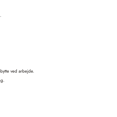
.
dbytte ved arbejde.
ng.