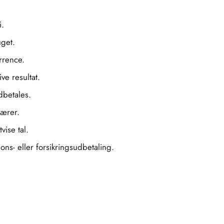
i.
uget.
urrence.
e resultat.
dbetales.
nærer.
vise tal.
ons- eller forsikringsudbetaling.