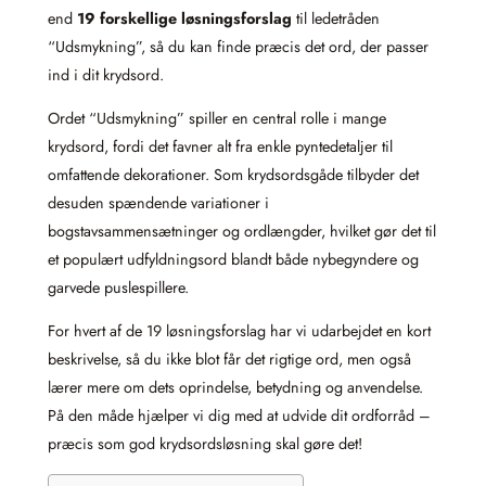
end
19 forskellige løsningsforslag
til ledetråden
“Udsmykning”, så du kan finde præcis det ord, der passer
ind i dit krydsord.
Ordet “Udsmykning” spiller en central rolle i mange
krydsord, fordi det favner alt fra enkle pyntedetaljer til
omfattende dekorationer. Som krydsordsgåde tilbyder det
desuden spændende variationer i
bogstavsammensætninger og ordlængder, hvilket gør det til
et populært udfyldningsord blandt både nybegyndere og
garvede puslespillere.
For hvert af de 19 løsningsforslag har vi udarbejdet en kort
beskrivelse, så du ikke blot får det rigtige ord, men også
lærer mere om dets oprindelse, betydning og anvendelse.
På den måde hjælper vi dig med at udvide dit ordforråd –
præcis som god krydsordsløsning skal gøre det!