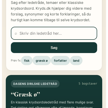
Søg efter ledetråde, temaer eller klassiske
krydsordsord. Kryds.dk hjælper dig videre med
forslag, synonymer og korte forklaringer, så du
hurtigt kan komme tilbage til selve krydsordet.
⌕
Søg
fisk
græsk ø
forfatter
land
Prøv fx:
DAGENS DRILSKE LEDETRÅD
5 bogstaver
“Græsk ø”
En klassisk krydsordsledetråd med flere mulige svar.
Det rigtige ord afhænger ofte af længde, bogstaver