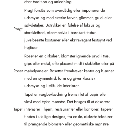
efter tradition og anledning.
Pragt forstås som overdådig eller imponerende
udsmykning med stærke farver, glimmer, guld- eller
sølvdetaljer. Udtrykker en følelse af luksus og
Pragt
storslåethed, eksempelvis i barokarkitektur,
juvelbesatte kostumer eller ekstravagant festpynt ved
højtider.
Roset er en cirkulær, blomsterlignende pryd i træ,
gips eller metal, ofte placeret midt i stuklofter eller på
Roset
møbelpaneler. Rosetter fremhæver kanter og hjørner
med en symmetrisk form og giver klassisk
udsmykning i stilfulde interiører.
Tapet er vægbeklædning fremstillet af papir eller
vinyl med trykte mønstre. Det bruges til at dekorere
Tapet
interiører i hjem, restauranter eller kontorer. Tapeter
findes i utallige designs, fra enkle, diskrete teksturer
til prangende blomster- eller geometriske mønstre.