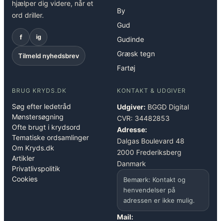
hjælper dig videre, når et
By
ord driller.
Gud
f
ig
Gudinde
Græsk tegn
Tilmeld nyhedsbrev
Fartøj
BRUG KRYDS.DK
KONTAKT & UDGIVER
Søg efter ledetråd
Udgiver:
BGGD Digital
Mønstersøgning
CVR: 34482853
Ofte brugt i krydsord
Adresse:
Tematiske ordsamlinger
Dalgas Boulevard 48
Om Kryds.dk
2000 Frederiksberg
Artikler
Danmark
Privatlivspolitik
Cookies
Bemærk: Kontakt og
henvendelser på
adressen er ikke mulig.
Mail: