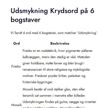
Udsmykning Krydsord på 6
bogstaver
Vi fandt 4 ord med 6 bogstaver, som matcher ‘Udsmykning’.
Ord
Beskrivelse
Fresko er en maleteknik, hvor pigmenter påføres
kalkvæggen, mens den stadig er våd. Metoden
giver holdbare, matte farver og blev brugt i
Fresko
renæssancen til store religiøse og mytologiske
motiver. Freskoer pryder kirker, paladser og
historiske bygninger.
Mosaik består af små stykker glas, sten eller
keramik sat sammen i mønstre eller billeder.
Udsmykningen findes på gulve, vægge og inventar
Mosaik
og har rødder i antikken. Mosaikker tilføjer