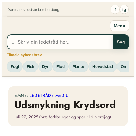
Spring
f
ig
Danmarks bedste krydsordbog
til
indhold
Menu
⌕
Søg
Tilmeld nyhedsbrev
Fugl
Fisk
Dyr
Flod
Plante
Hovedstad
Område
EMNE:
LEDETRÅDE MED U
Udsmykning Krydsord
juli 22, 2025
Korte forklaringer og spor til din ordjagt