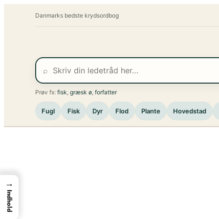
Spring
Danmarks bedste krydsordbog
til
indhold
⌕
Prøv fx:
fisk
,
græsk ø
,
forfatter
Fugl
Fisk
Dyr
Flod
Plante
Hovedstad
→
Indhold