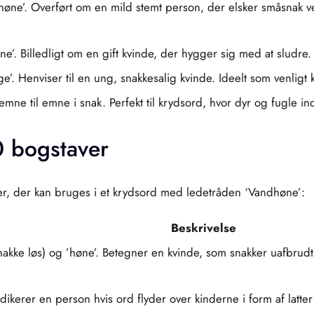
 ’høne’. Overført om en mild stemt person, der elsker småsnak 
ne’. Billedligt om en gift kvinde, der hygger sig med at sludre.
ige’. Henviser til en ung, snakkesalig kvinde. Ideelt som venli
 emne til emne i snak. Perfekt til krydsord, hvor dyr og fugle 
 bogstaver
r, der kan bruges i et krydsord med ledetråden ‘Vandhøne’:
Beskrivelse
nakke løs) og ’høne’. Betegner en kvinde, som snakker uafbrudt lø
ndikerer en person hvis ord flyder over kinderne i form af latter