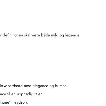
hvor definitionen skal være både mild og legende.
gt krydsordsord med elegance og humor.
ce til en uophørlig taler.
dhøne’ i krydsord.