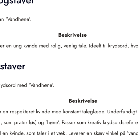
en ‘Vandhøne’.
Beskrivelse
kerer en ung kvinde med rolig, venlig tale. Ideelt til krydsord, 
staver
krydsord med ‘Vandhøne’.
Beskrivelse
 om en respekteret kvinde med konstant taleglæde. Underfundi
, som prater løs) og ’høne’. Passer som kreativ krydsordsreferen
il en kvinde, som taler i et væk. Leverer en skæv vinkel på ’van