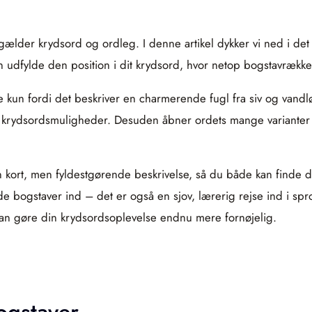
t gælder krydsord og ordleg. I denne artikel dykker vi ned i 
n udfylde den position i dit krydsord, hvor netop bogstavrækk
 kun fordi det beskriver en charmerende fugl fra siv og vandl
rydsordsmuligheder. Desuden åbner ordets mange varianter og
n kort, men fyldestgørende beskrivelse, så du både kan finde det
de bogstaver ind – det er også en sjov, lærerig rejse ind i sp
kan gøre din krydsordsoplevelse endnu mere fornøjelig.
ogstaver