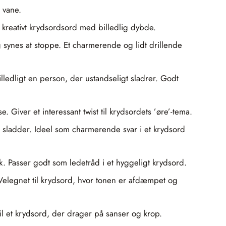
 vane.
et kreativt krydsordsord med billedlig dybde.
ig synes at stoppe. Et charmerende og lidt drillende
lledligt en person, der ustandseligt sladrer. Godt
 Giver et interessant twist til krydsordets ’øre’-tema.
ed sladder. Ideel som charmerende svar i et krydsord
k. Passer godt som ledetråd i et hyggeligt krydsord.
. Velegnet til krydsord, hvor tonen er afdæmpet og
il et krydsord, der drager på sanser og krop.