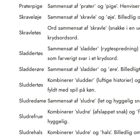
Praterpige
Sammensat af ’prater’ og ’pige’. Henviser 
Skraveløje
Sammensat af ’skravle’ og ’øje’. Billedlig
Ord sammensat af ’skravle’ (snakke i en ue
Skravletøs
krydsordsord.
Sammensat af ’sladder’ (rygtespredning) o
Sladdertøs
som farverigt svar i et krydsord.
Sladderøre
Sammensat af ’sladder’ og ’øre’. Billedlig
Kombinerer ’sludder’ (luftige historier) 
Sluddertøs
fyldt med spil på køn.
Sludredame
Sammensat af ’sludre’ (let og hyggelig s
Kombinerer ’sludre’ (afslappet snak) og ’
Sludrefrue
hyggelig.
Sludrehals
Kombinerer ’sludre’ og ’hals’. Billedlig 