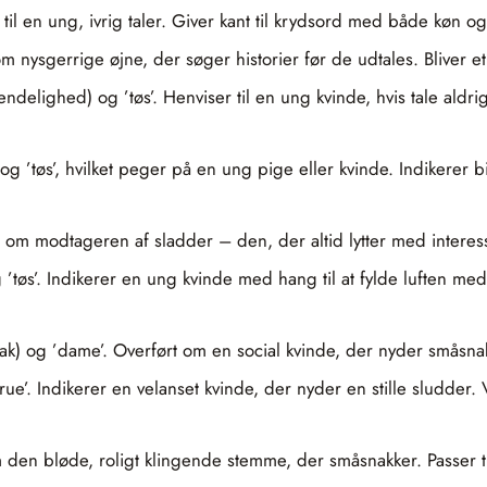
til en ung, ivrig taler. Giver kant til krydsord med både køn og
 om nysgerrige øjne, der søger historier før de udtales. Bliver 
ndelighed) og ’tøs’. Henviser til en ung kvinde, hvis tale aldr
g ’tøs’, hvilket peger på en ung pige eller kvinde. Indikerer bi
t om modtageren af sladder – den, der altid lytter med interesse.
og ’tøs’. Indikerer en ung kvinde med hang til at fylde luften m
nak) og ’dame’. Overført om en social kvinde, der nyder småsna
frue’. Indikerer en velanset kvinde, der nyder en stille sludder
om den bløde, roligt klingende stemme, der småsnakker. Passer t