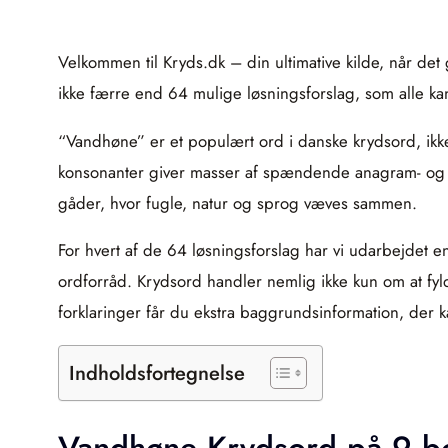
Velkommen til Kryds.dk – din ultimative kilde, når de
ikke færre end 64 mulige løsningsforslag, som alle ka
“Vandhøne” er et populært ord i danske krydsord, ikke
konsonanter giver masser af spændende anagram- og k
gåder, hvor fugle, natur og sprog væves sammen.
For hvert af de 64 løsningsforslag har vi udarbejdet e
ordforråd. Krydsord handler nemlig ikke kun om at fyl
forklaringer får du ekstra baggrundsinformation, der 
Indholdsfortegnelse
Vandhøne Krydsord på 9 b