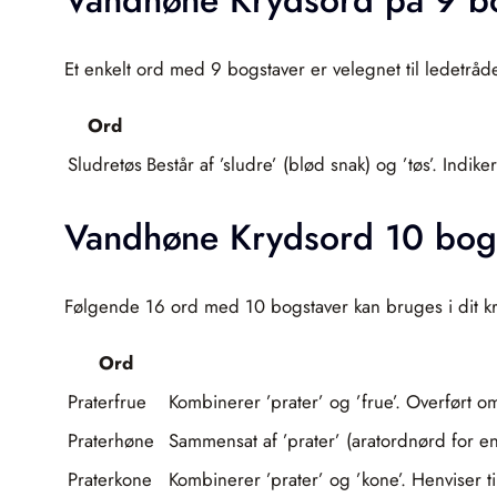
Et enkelt ord med 9 bogstaver er velegnet til ledetråd
Ord
Sludretøs
Består af ’sludre’ (blød snak) og ’tøs’. Indi
Vandhøne Krydsord 10 bog
Følgende 16 ord med 10 bogstaver kan bruges i dit 
Ord
Praterfrue
Kombinerer ’prater’ og ’frue’. Overført
Praterhøne
Sammensat af ’prater’ (aratordnørd for en
Praterkone
Kombinerer ’prater’ og ’kone’. Henviser t