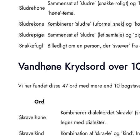
Sammensat af ’sludre’ (snakke roligt) og
Sludrehøne
’høne’-tema.
Sludrekone
Kombinerer ’sludre’ (uformel snak) og ’ko
Sludrepige
Sammensat af ’sludre’ (let samtale) og ’p
Snakkefugl
Billedligt om en person, der ’svæver’ fra
Vandhøne Krydsord over 10
Vi har fundet disse 47 ord med mere end 10 bogstave
Ord
Kombinerer dialektordet ’skravle’ (s
Skravelhøne
leger med dialekter.
Skravelkind
Kombination af ’skravle’ og ’kind’. I