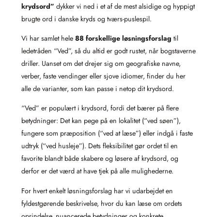
krydsord”
dykker vi ned i et af de mest alsidige og hyppigt
brugte ord i danske kryds og tværs-puslespil.
Vi har samlet hele
88 forskellige løsningsforslag
til
ledetråden “Ved”, så du altid er godt rustet, når bogstaverne
driller. Uanset om det drejer sig om geografiske navne,
verber, faste vendinger eller sjove idiomer, finder du her
alle de varianter, som kan passe i netop dit krydsord.
“Ved” er populært i krydsord, fordi det bærer på flere
betydninger: Det kan pege på en lokalitet (“ved søen”),
fungere som præposition (“ved at læse”) eller indgå i faste
udtryk (“ved husleje”). Dets fleksibilitet gør ordet til en
favorite blandt både skabere og løsere af krydsord, og
derfor er det værd at have tjek på alle mulighederne.
For hvert enkelt løsningsforslag har vi udarbejdet en
fyldestgørende beskrivelse, hvor du kan læse om ordets
oprindelse, nuancerede betydninger og konkrete