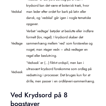
krydsord kan det være et botanisk træk, hvor
Vedskal
man leder efter ordet for bark på latin eller
dansk, og ’vedskal’ går igen i nogle tematiske
opgaver.
Verbet ’vedtage’ betyder at beslutte eller indføre
formelt (lov, regel). I krydsord skaber det
Vedtage
sammenhæng mellem ’ved’ som forstavelse og
noget, man »tager ved« – altså vedtager en
regel eller beslutning.
’Vedvask’ er (…) fiktivt ordspil, men kan i
ultrasvært krydsord forekomme som ordleg på
Vedvask
vedsetning i processer. Det bruges kun for at
drille, men passer i en ordkløveri-sammenhæng.
Ved Krydsord på 8
bogstaver