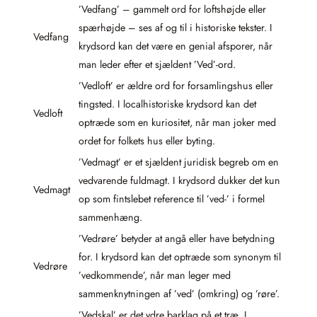
’Vedfang’ – gammelt ord for loftshøjde eller
spærhøjde – ses af og til i historiske tekster. I
Vedfang
krydsord kan det være en genial afsporer, når
man leder efter et sjældent ’Ved’-ord.
’Vedloft’ er ældre ord for forsamlingshus eller
tingsted. I localhistoriske krydsord kan det
Vedloft
optræde som en kuriositet, når man joker med
ordet for folkets hus eller byting.
’Vedmagt’ er et sjældent juridisk begreb om en
vedvarende fuldmagt. I krydsord dukker det kun
Vedmagt
op som fintslebet reference til ’ved-’ i formel
sammenhæng.
’Vedrøre’ betyder at angå eller have betydning
for. I krydsord kan det optræde som synonym til
Vedrøre
’vedkommende’, når man leger med
sammenknytningen af ’ved’ (omkring) og ’røre’.
’Vedskal’ er det ydre barklag på et træ. I