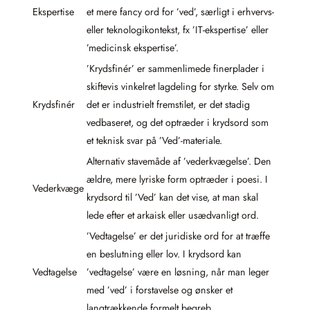
Ekspertise
et mere fancy ord for ’ved’, særligt i erhvervs-
eller teknologikontekst, fx ’IT-ekspertise’ eller
’medicinsk ekspertise’.
’Krydsfinér’ er sammenlimede finerplader i
skiftevis vinkelret lagdeling for styrke. Selv om
Krydsfinér
det er industrielt fremstilet, er det stadig
vedbaseret, og det optræder i krydsord som
et teknisk svar på ’Ved’-materiale.
Alternativ stavemåde af ’vederkvægelse’. Den
ældre, mere lyriske form optræder i poesi. I
Vederkvæge
krydsord til ’Ved’ kan det vise, at man skal
lede efter et arkaisk eller usædvanligt ord.
’Vedtagelse’ er det juridiske ord for at træffe
en beslutning eller lov. I krydsord kan
Vedtagelse
’vedtagelse’ være en løsning, når man leger
med ’ved’ i forstavelse og ønsker et
langtrækkende formelt begreb.