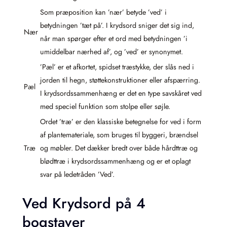
Som præposition kan ’nær’ betyde ’ved’ i
betydningen ’tæt på’. I krydsord sniger det sig ind,
Nær
når man spørger efter et ord med betydningen ’i
umiddelbar nærhed af’, og ’ved’ er synonymet.
’Pæl’ er et afkortet, spidset træstykke, der slås ned i
jorden til hegn, støttekonstruktioner eller afspærring.
Pæl
I krydsordssammenhæng er det en type savskåret ved
med speciel funktion som stolpe eller søjle.
Ordet ’træ’ er den klassiske betegnelse for ved i form
af plantemateriale, som bruges til byggeri, brændsel
Træ
og møbler. Det dækker bredt over både hårdttræ og
blødttræ i krydsordssammenhæng og er et oplagt
svar på ledetråden ’Ved’.
Ved Krydsord på 4
bogstaver