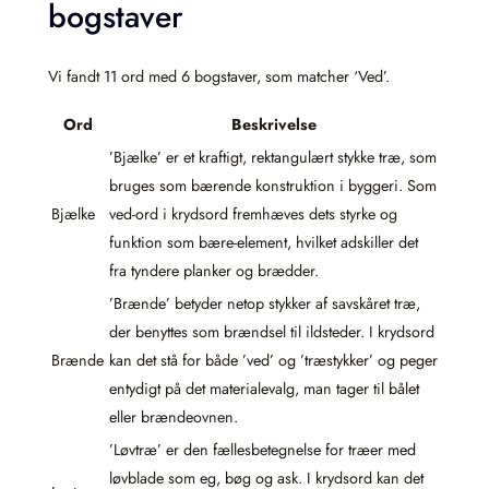
bogstaver
Vi fandt 11 ord med 6 bogstaver, som matcher ‘Ved’.
Ord
Beskrivelse
’Bjælke’ er et kraftigt, rektangulært stykke træ, som
bruges som bærende konstruktion i byggeri. Som
Bjælke
ved-ord i krydsord fremhæves dets styrke og
funktion som bære-element, hvilket adskiller det
fra tyndere planker og brædder.
’Brænde’ betyder netop stykker af savskåret træ,
der benyttes som brændsel til ildsteder. I krydsord
Brænde
kan det stå for både ’ved’ og ’træstykker’ og peger
entydigt på det materialevalg, man tager til bålet
eller brændeovnen.
’Løvtræ’ er den fællesbetegnelse for træer med
løvblade som eg, bøg og ask. I krydsord kan det