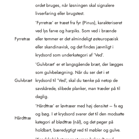
ordet bruges, når løsningen skal signalere
livserfaring eller brugstest.
’Fyrretræ’ er træet fra fyr (Pinus), karakteriseret
ved lys farve og harpiks. Som ved i brænde
Fyrretræ
eller tømmer er det almindeligt østeuropæisk
eller skandinavisk, og det findes jævnligt i
krydsord som underkategori af ’Ved’.
’Gulvbræt’ er et langsgående bræt, der lægges
som gulvbelægning. Når du ser det i et
Gulvbræt
krydsord til ’Ved’, skal du tænke på netop de
savskårede, slibede planker, man træder på til
daglig.
’Hårdttræ’ er løvtræer med høj densitet – fx eg
og bøg. I et krydsord svarer det til den modsatte
Hårdttræ
kategori af blødttræ (nål), og det peger på
holdbart, bæredygtigt ved til møbler og gulve.