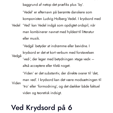
baggrund af netop det præfiks plus ’by’.
’Vedel’ er efternavn på berømte danskere som
komponisten Ludvig Holberg Vedel. I krydsord med
Vedel
’Ved’ kan Vedel indgå som opdigtet ordspil, når
man kombinerer navnet med hyldest til litteratur
eller musik.
’Vedgå’ betyder at indrømme eller bevidne. I
krydsord er det et kort verbum med forstavelsen
Vedgå
’ved-’, der leger med betydningen »tage ved« –
altså acceptere eller tilstå noget.
’Viden’ er det substantiv, der direkte svarer til ’det,
man ved’. I krydsord kan det være modsætningen til
Viden
’tro’ eller ’formodning’, og det dækker både faktuel
viden og teoretisk indsigt.
Ved Krydsord på 6