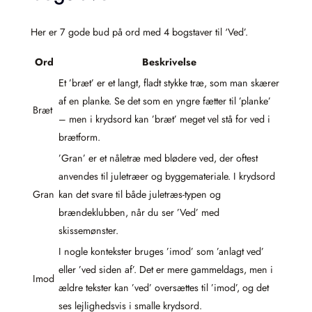
Her er 7 gode bud på ord med 4 bogstaver til ‘Ved’.
Ord
Beskrivelse
Et ’bræt’ er et langt, fladt stykke træ, som man skærer
af en planke. Se det som en yngre fætter til ’planke’
Bræt
– men i krydsord kan ’bræt’ meget vel stå for ved i
brætform.
’Gran’ er et nåletræ med blødere ved, der oftest
anvendes til juletræer og byggemateriale. I krydsord
Gran
kan det svare til både juletræs-typen og
brændeklubben, når du ser ’Ved’ med
skissemønster.
I nogle kontekster bruges ’imod’ som ’anlagt ved’
eller ’ved siden af’. Det er mere gammeldags, men i
Imod
ældre tekster kan ’ved’ oversættes til ’imod’, og det
ses lejlighedsvis i smalle krydsord.