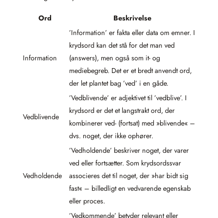
Ord
Beskrivelse
’Information’ er fakta eller data om emner. I
krydsord kan det stå for det man ved
Information
(answers), men også som it- og
mediebegreb. Det er et bredt anvendt ord,
der let plantet bag ’ved’ i en gåde.
’Vedblivende’ er adjektivet til ’vedblive’. I
krydsord er det et langstrakt ord, der
Vedblivende
kombinerer ved- (fortsat) med »blivende« –
dvs. noget, der ikke ophører.
’Vedholdende’ beskriver noget, der varer
ved eller fortsætter. Som krydsordssvar
Vedholdende
associeres det til noget, der »har bidt sig
fast« – billedligt en vedvarende egenskab
eller proces.
’Vedkommende’ betyder relevant eller