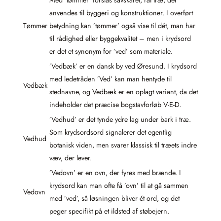
anvendes til byggeri og konstruktioner. I overført
Tømmer
betydning kan ’tømmer’ også vise til dét, man har
til rådighed eller byggekvalitet – men i krydsord
er det et synonym for ’ved’ som materiale.
’Vedbæk’ er en dansk by ved Øresund. I krydsord
med ledetråden ’Ved’ kan man hentyde til
Vedbæk
stednavne, og Vedbæk er en oplagt variant, da det
indeholder det præcise bogstavforløb V-E-D.
’Vedhud’ er det tynde ydre lag under bark i træ.
Som krydsordsord signalerer det egentlig
Vedhud
botanisk viden, men svarer klassisk til træets indre
væv, der lever.
’Vedovn’ er en ovn, der fyres med brænde. I
krydsord kan man ofte få ’ovn’ til at gå sammen
Vedovn
med ’ved’, så løsningen bliver ét ord, og det
peger specifikt på et ildsted af støbejern.