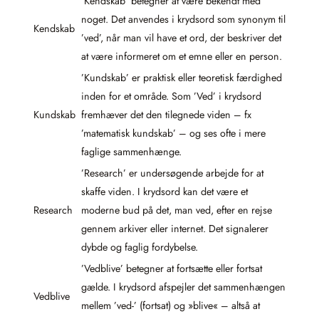
’Kendskab’ betegner at være bekendt med
noget. Det anvendes i krydsord som synonym til
Kendskab
’ved’, når man vil have et ord, der beskriver det
at være informeret om et emne eller en person.
’Kundskab’ er praktisk eller teoretisk færdighed
inden for et område. Som ’Ved’ i krydsord
Kundskab
fremhæver det den tilegnede viden – fx
’matematisk kundskab’ – og ses ofte i mere
faglige sammenhænge.
’Research’ er undersøgende arbejde for at
skaffe viden. I krydsord kan det være et
Research
moderne bud på det, man ved, efter en rejse
gennem arkiver eller internet. Det signalerer
dybde og faglig fordybelse.
’Vedblive’ betegner at fortsætte eller fortsat
gælde. I krydsord afspejler det sammenhængen
Vedblive
mellem ’ved-’ (fortsat) og »blive« – altså at