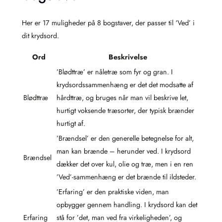
Her er 17 muligheder på 8 bogstaver, der passer til ‘Ved’ i
dit krydsord.
Ord
Beskrivelse
’Blødttræ’ er nåletræ som fyr og gran. I
krydsordssammenhæng er det det modsatte af
Blødttræ
hårdttræ, og bruges når man vil beskrive let,
hurtigt voksende træsorter, der typisk brænder
hurtigt af.
’Brændsel’ er den generelle betegnelse for alt,
man kan brænde – herunder ved. I krydsord
Brændsel
dækker det over kul, olie og træ, men i en ren
’Ved’-sammenhæng er det brænde til ildsteder.
’Erfaring’ er den praktiske viden, man
opbygger gennem handling. I krydsord kan det
Erfaring
stå for ’det, man ved fra virkeligheden’, og