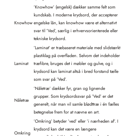
’Knowhow’ (engelsk) dækker samme felt som
kundskab. I moderne krydsord, der accepterer
Knowhow
engelske lån, kan knowhow være et alternativt
svar til ’Ved’, særlig i erhvervsorienterede eller
tekniske krydsord.
’Laminat’ er træbaseret materiale med slidstærkt
plastiklag på overfladen. Selvom det indeholder
Laminat
træfibre, bruges det i møbler og gulve, og i
krydsord kan laminat altså i bred forstand tælle
som svar på ’Ved’.
’Nåletræ’ dækker fyr, gran og lignende
grupper. Som krydsordssvar på ’Ved’ er det
Nåletræ
generelt, når man vil samle blødttræ i én fælles
betegnelse frem for at nævne en art.
’Omkring’ betyder ’ved’ eller ’i nærheden af’. I
krydsord kan det være en længere
Omkring