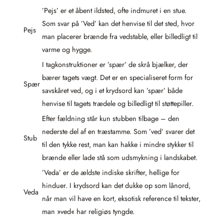
’Pejs’ er et åbent ildsted, ofte indmuret i en stue.
Som svar på ’Ved’ kan det henvise til det sted, hvor
Pejs
man placerer brænde fra vedstable, eller billedligt til
varme og hygge.
I tagkonstruktioner er ’spær’ de skrå bjælker, der
bærer tagets vægt. Det er en specialiseret form for
Spær
savskåret ved, og i et krydsord kan ’spær’ både
henvise til tagets trædele og billedligt til støttepiller.
Efter fældning står kun stubben tilbage – den
nederste del af en træstamme. Som ’ved’ svarer det
Stub
til den tykke rest, man kan hakke i mindre stykker til
brænde eller lade stå som udsmykning i landskabet.
’Veda’ er de ældste indiske skrifter, hellige for
hinduer. I krydsord kan det dukke op som lånord,
Veda
når man vil have en kort, eksotisk reference til tekster,
man »ved« har religiøs tyngde.