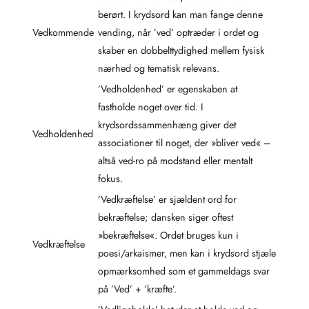
berørt. I krydsord kan man fange denne
Vedkommende
vending, når ’ved’ optræder i ordet og
skaber en dobbelttydighed mellem fysisk
nærhed og tematisk relevans.
’Vedholdenhed’ er egenskaben at
fastholde noget over tid. I
krydsordssammenhæng giver det
Vedholdenhed
associationer til noget, der »bliver ved« –
altså ved-ro på modstand eller mentalt
fokus.
’Vedkræftelse’ er sjældent ord for
bekræftelse; dansken siger oftest
»bekræftelse«. Ordet bruges kun i
Vedkræftelse
poesi/arkaismer, men kan i krydsord stjæle
opmærksomhed som et gammeldags svar
på ’Ved’ + ’kræfte’.