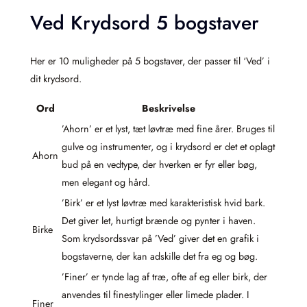
Ved Krydsord 5 bogstaver
Her er 10 muligheder på 5 bogstaver, der passer til ‘Ved’ i
dit krydsord.
Ord
Beskrivelse
’Ahorn’ er et lyst, tæt løvtræ med fine årer. Bruges til
gulve og instrumenter, og i krydsord er det et oplagt
Ahorn
bud på en vedtype, der hverken er fyr eller bøg,
men elegant og hård.
’Birk’ er et lyst løvtræ med karakteristisk hvid bark.
Det giver let, hurtigt brænde og pynter i haven.
Birke
Som krydsordssvar på ’Ved’ giver det en grafik i
bogstaverne, der kan adskille det fra eg og bøg.
’Finer’ er tynde lag af træ, ofte af eg eller birk, der
anvendes til finestylinger eller limede plader. I
Finer