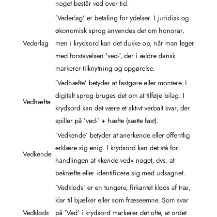
noget består ved over tid.
’Vederlag’ er betaling for ydelser. I juridisk og
økonomisk sprog anvendes det om honorar,
Vederlag
men i krydsord kan det dukke op, når man leger
med forstavelsen ’ved-’, der i ældre dansk
markerer tilknytning og opgørelse.
’Vedhæfte’ betyder at fastgøre eller montere. I
digitalt sprog bruges det om at tilføje bilag. I
Vedhæfte
krydsord kan det være et aktivt verbalt svar, der
spiller på ’ved-’ + hæfte (sætte fast).
’Vedkende’ betyder at anerkende eller offentlig
erklære sig enig. I krydsord kan det stå for
Vedkende
handlingen at »kende ved« noget, dvs. at
bekræfte eller identificere sig med udsagnet.
’Vedklods’ er en tungere, firkantet klods af træ,
klar til bjælker eller som fræseemne. Som svar
Vedklods
på ’Ved’ i krydsord markerer det ofte, at ordet