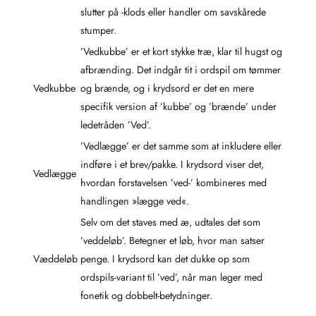
slutter på -klods eller handler om savskårede
stumper.
’Vedkubbe’ er et kort stykke træ, klar til hugst og
afbrænding. Det indgår tit i ordspil om tømmer
Vedkubbe
og brænde, og i krydsord er det en mere
specifik version af ’kubbe’ og ’brænde’ under
ledetråden ’Ved’.
’Vedlægge’ er det samme som at inkludere eller
indføre i et brev/pakke. I krydsord viser det,
Vedlægge
hvordan forstavelsen ’ved-’ kombineres med
handlingen »lægge ved«.
Selv om det staves med æ, udtales det som
’veddeløb’. Betegner et løb, hvor man satser
Væddeløb
penge. I krydsord kan det dukke op som
ordspils-variant til ’ved’, når man leger med
fonetik og dobbelt-betydninger.