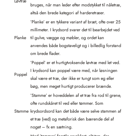
Løvtræ
bruges, når man leder efter modstykket til nåletræ,
altså den brede kategori af harderetræer.
’Planke’ er en tykkere variant af bræt, ofte over 25
millimeter. I krydsord svarer det til bearbejdet ved
Planke
til gulve, vægge og møbler, og ordet kan
anvendes både bogstaveligt og i billedlig forstand
om brede flader.
’Poppel’ er et hurtigtvoksende løvtræ med let ved.
I krydsord kan poppel være med, når løsningen
Poppel
skal være et træ, der ikke er tungt som eg eller
bøg, men meget hurtigt producerer brænde.
’Stamme’ er hoveddelen af et træ fra rod til grene,
ofte rundskåret til ved eller tømmer. Som
Stamme
krydsordsord kan det både være selve stammen af
et træ (ved) og metaforisk den bærende del af
noget – fx en sætning.
Med ’tømmer’ forstås savskåret, råt træ, der