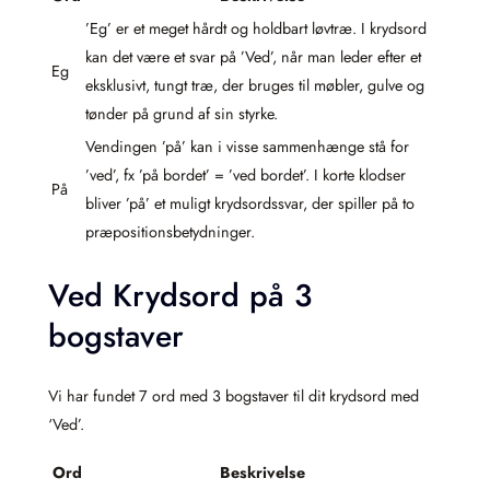
’Eg’ er et meget hårdt og holdbart løvtræ. I krydsord
kan det være et svar på ’Ved’, når man leder efter et
Eg
eksklusivt, tungt træ, der bruges til møbler, gulve og
tønder på grund af sin styrke.
Vendingen ’på’ kan i visse sammenhænge stå for
’ved’, fx ’på bordet’ = ’ved bordet’. I korte klodser
På
bliver ’på’ et muligt krydsordssvar, der spiller på to
præpositionsbetydninger.
Ved Krydsord på 3
bogstaver
Vi har fundet 7 ord med 3 bogstaver til dit krydsord med
‘Ved’.
Ord
Beskrivelse