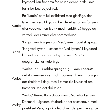
krydsord kan finer stå for netop denne eksklusive
form for bearbejdet ved.
En ’kamin’ er et lukket ildsted med glaslåge, der
fyrer med ved. I krydsord er det et synonym for pejs
Kamin
eller vedovn, men typisk med henblik på hygge og
varmekilder i stuer eller sommerhuse.
’Langs’ kan bruges som ’ved’, især i poetisk sprog:
’lang ved kysten’ i stedet for ’ved kysten’. I krydsord
Langs
kan det optræde som et synonym til ’ved’ i
geografiske formuleringer.
’Vedbo’ er – i ældre sprogbrug – den nederste
del af stammen over rod. I botanisk litteratur bruges
Vedbo
det sjældent i dag, men i tematiske krydsord om
træsorter kan det dukke op.
’Vedby’ findes flere steder som gård- eller bynavn i
Danmark. Ligesom Vedbæk er det et stednavn med
Vedby
præfikset Ved-, og i krydsord kan det gemme sig på