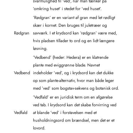
svarmulighed til ’ved’, når man tænker på
’omkring huset’ i stedet for ’ved huset’.
’Rødgran’ er en variant af gran med let rødligt
skær i kornet. Den bruges til juletræer og
Rødgran
savværk. I et krydsord kan ’rødgran’ være med,
hvis pladsen tillader to ord og en lidt længere
løsning.
’Vedbend’ (heder: Hedera) er en klatrende
plante med eviggrønne blade. Navnet
Vedbend
indeholder ’ved’, og i krydsord kan det dukke
op som plante-alternativ, hvor man både leger
med ’ved’ som bogstav-sekvens og botanisk ord.
’Vedfald’ er en juridisk term om en afgørelse
ved tab. I krydsord kan det skabe forvirring ved
Vedfald
at blande ’ved’ i forstavelsen med et
husholdningsord om brændsel, men det er et
lovord.