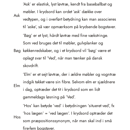
’Ask’ er elastisk, lyst løvtræ, kendt fra baseballbat og
møbler. I krydsord kan ordet ’ask’ dække over
Ask
vedtypen, og i overført betydning kan man associeres
til ’aske’, så vær opmærksom på krydsende bogstaver.
’Bøg’ er et lyst, hårdt løvtræ med fine vækstringe.
Som ved bruges det til møbler, gulvplanker og
Bøg
køkkenredskaber, og i et krydsord vil ’bøg’ være et
oplagt svar til ’Ved’, når man tænker på dansk
skovdrift.
’Elm’ er et sejt løvtræ, der i ældre møbler og vogntræ
indgik takket være sin fibre. Selvom elm er sjældnere
Elm
i dag, optræder det tit i krydsord som en lidt
gammeldags løsning på ’Ved’.
’Hos’ kan betyde ’ved’ i betydningen ’situe­ret ved’, fx
’hos lægen’ = ’ved lægen’. I krydsord optræder det
Hos
som præpositionssynonym, når man skal ind i små
fire-fem bogstaver.