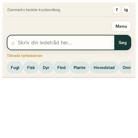
Spring
f
ig
Danmarks bedste krydsordbog
til
indhold
Menu
⌕
Søg
Tilmeld nyhedsbrev
Fugl
Fisk
Dyr
Flod
Plante
Hovedstad
Område