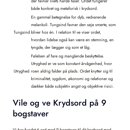
der favner livets hårde faser. Ordet fungerer
både konkret og metaforisk i krydsord.
En gammel betegnelse for dyb, vedvarende
melankoli. Tungsind favner den seje smerte, som
Tungsind
bliver hos én. I relation til ve viser ordet,
hvordan lidelse også kan være en stemning, en
tyngde, der lægger sig som et låg.
Følelsen af fare og manglende beskyttelse.
Utryghed er ve som konstant årvågenhed, hvor
Utryghed
roen aldrig falder på plads. Ordet knytter sig til
kriminalitet, sygdom, økonomi og relationer og
dækker både subjektiv angst og objektive risici.
Vile og ve Krydsord på 9
bogstaver
Vi har fundet 6 ord med 9 bogstaver til dit krydsord med