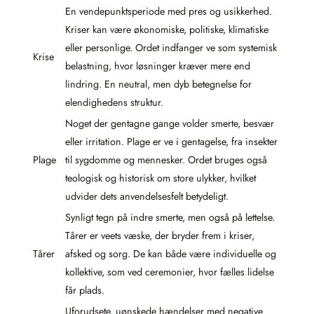
En vendepunktsperiode med pres og usikkerhed.
Kriser kan være økonomiske, politiske, klimatiske
eller personlige. Ordet indfanger ve som systemisk
Krise
belastning, hvor løsninger kræver mere end
lindring. En neutral, men dyb betegnelse for
elendighedens struktur.
Noget der gentagne gange volder smerte, besvær
eller irritation. Plage er ve i gentagelse, fra insekter
Plage
til sygdomme og mennesker. Ordet bruges også
teologisk og historisk om store ulykker, hvilket
udvider dets anvendelsesfelt betydeligt.
Synligt tegn på indre smerte, men også på lettelse.
Tårer er veets væske, der bryder frem i kriser,
Tårer
afsked og sorg. De kan både være individuelle og
kollektive, som ved ceremonier, hvor fælles lidelse
får plads.
Uforudsete, uønskede hændelser med negative