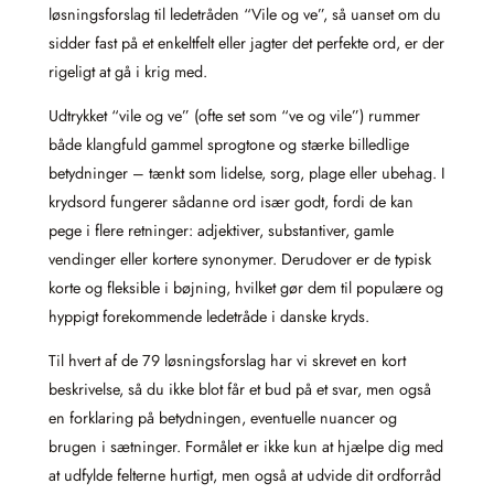
løsningsforslag til ledetråden “Vile og ve”, så uanset om du
sidder fast på et enkeltfelt eller jagter det perfekte ord, er der
rigeligt at gå i krig med.
Udtrykket “vile og ve” (ofte set som “ve og vile”) rummer
både klangfuld gammel sprogtone og stærke billedlige
betydninger – tænkt som lidelse, sorg, plage eller ubehag. I
krydsord fungerer sådanne ord især godt, fordi de kan
pege i flere retninger: adjektiver, substantiver, gamle
vendinger eller kortere synonymer. Derudover er de typisk
korte og fleksible i bøjning, hvilket gør dem til populære og
hyppigt forekommende ledetråde i danske kryds.
Til hvert af de 79 løsningsforslag har vi skrevet en kort
beskrivelse, så du ikke blot får et bud på et svar, men også
en forklaring på betydningen, eventuelle nuancer og
brugen i sætninger. Formålet er ikke kun at hjælpe dig med
at udfylde felterne hurtigt, men også at udvide dit ordforråd