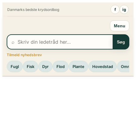
Spring
f
ig
Danmarks bedste krydsordbog
til
indhold
Menu
⌕
Søg
Tilmeld nyhedsbrev
Fugl
Fisk
Dyr
Flod
Plante
Hovedstad
Område