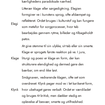
kærlighedens paradoksale nærhed.
Litterær klage- eller sørgedigtning. Elegien
formgiver ve i kunstens sprog, ofte afdæmpet og
reflekteret. Ordet bruges i kulturstof og kan fungere
Elegi
som metafor for sorgprocesser, hvor tab
bearbejdes gennem rytme, billeder og tilbageholdt
patos.
At give stemme til sin ulykke, sit tab eller sin smerte.
Klage er sprogets første reaktion på ve. I jura,
Klage
liturgi og poesi er klage en form, der kan
strukturere elendighed og dermed gøre den
bærbar, om end ikke løst.
Smågnaven, vedvarende klagen, ofte set som
overdrevet. Klynk peger mod ve i let karikeret form,
Klynk
hvor ubehaget gøres verbalt. Ordet er værdiladet
og bruges tit kritisk, men dækker stadig en
oplevelse af besvær, smerte og utilfredshed.