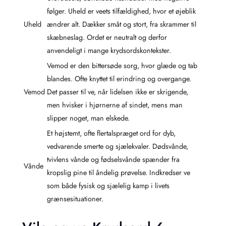
følger. Uheld er veets tilfældighed, hvor et øjeblik
Uheld
ændrer alt. Dækker småt og stort, fra skrammer til
skæbneslag. Ordet er neutralt og derfor
anvendeligt i mange krydsordskontekster.
Vemod er den bittersøde sorg, hvor glæde og tab
blandes. Ofte knyttet til erindring og overgange.
Vemod
Det passer til ve, når lidelsen ikke er skrigende,
men hvisker i hjørnerne af sindet, mens man
slipper noget, man elskede.
Et højstemt, ofte flertalspræget ord for dyb,
vedvarende smerte og sjælekvaler. Dødsvånde,
tvivlens vånde og fødselsvånde spænder fra
Vånde
kropslig pine til åndelig prøvelse. Indkredser ve
som både fysisk og sjælelig kamp i livets
grænsesituationer.