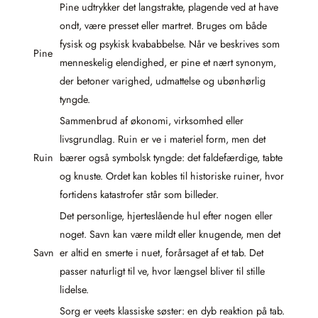
Pine udtrykker det langstrakte, plagende ved at have
ondt, være presset eller martret. Bruges om både
fysisk og psykisk kvababbelse. Når ve beskrives som
Pine
menneskelig elendighed, er pine et nært synonym,
der betoner varighed, udmattelse og ubønhørlig
tyngde.
Sammenbrud af økonomi, virksomhed eller
livsgrundlag. Ruin er ve i materiel form, men det
Ruin
bærer også symbolsk tyngde: det faldefærdige, tabte
og knuste. Ordet kan kobles til historiske ruiner, hvor
fortidens katastrofer står som billeder.
Det personlige, hjerteslående hul efter nogen eller
noget. Savn kan være mildt eller knugende, men det
Savn
er altid en smerte i nuet, forårsaget af et tab. Det
passer naturligt til ve, hvor længsel bliver til stille
lidelse.
Sorg er veets klassiske søster: en dyb reaktion på tab.