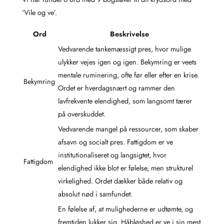
‘Vile og ve’.
Ord
Beskrivelse
Vedvarende tankemæssigt pres, hvor mulige
ulykker vejes igen og igen. Bekymring er veets
mentale ruminering, ofte før eller efter en krise.
Bekymring
Ordet er hverdagsnært og rammer den
lavfrekvente elendighed, som langsomt tærer
på overskuddet.
Vedvarende mangel på ressourcer, som skaber
afsavn og socialt pres. Fattigdom er ve
institutionaliseret og langsigtet, hvor
Fattigdom
elendighed ikke blot er følelse, men strukturel
virkelighed. Ordet dækker både relativ og
absolut nød i samfundet.
En følelse af, at mulighederne er udtømte, og
fremtiden lukker sig. Håbløshed er ve i sin mest