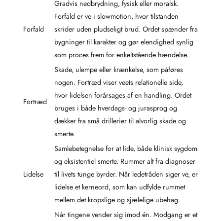
Gradvis nedbrydning, fysisk eller moralsk.
Forfald er ve i slowmotion, hvor tilstanden
Forfald
skrider uden pludseligt brud. Ordet spænder fra
bygninger til karakter og gør elendighed synlig
som proces frem for enkeltstående hændelse.
Skade, ulempe eller krænkelse, som påføres
nogen. Fortræd viser veets relationelle side,
hvor lidelsen forårsages af en handling. Ordet
Fortræd
bruges i både hverdags- og jurasprog og
dækker fra små drillerier til alvorlig skade og
smerte.
Samlebetegnelse for at lide, både klinisk sygdom
og eksistentiel smerte. Rummer alt fra diagnoser
Lidelse
til livets tunge byrder. Når ledetråden siger ve, er
lidelse et kerneord, som kan udfylde rummet
mellem det kropslige og sjælelige ubehag.
Når tingene vender sig imod én. Modgang er et