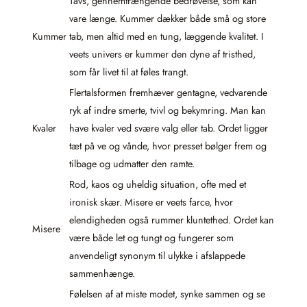
Tavs, gennemtrængende bedrøvelse, som kan
vare længe. Kummer dækker både små og store
Kummer
tab, men altid med en tung, læggende kvalitet. I
veets univers er kummer den dyne af tristhed,
som får livet til at føles trangt.
Flertalsformen fremhæver gentagne, vedvarende
ryk af indre smerte, tvivl og bekymring. Man kan
Kvaler
have kvaler ved svære valg eller tab. Ordet ligger
tæt på ve og vånde, hvor presset bølger frem og
tilbage og udmatter den ramte.
Rod, kaos og uheldig situation, ofte med et
ironisk skær. Misere er veets farce, hvor
elendigheden også rummer kluntethed. Ordet kan
Misere
være både let og tungt og fungerer som
anvendeligt synonym til ulykke i afslappede
sammenhænge.
Følelsen af at miste modet, synke sammen og se