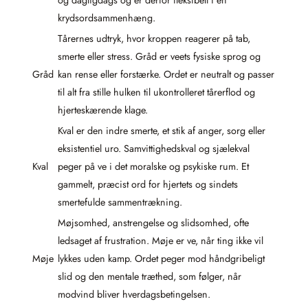
og dagligdags og er derfor fleksibelt i en
krydsordsammenhæng.
Tårernes udtryk, hvor kroppen reagerer på tab,
smerte eller stress. Gråd er veets fysiske sprog og
Gråd
kan rense eller forstærke. Ordet er neutralt og passer
til alt fra stille hulken til ukontrolleret tårerflod og
hjerteskærende klage.
Kval er den indre smerte, et stik af anger, sorg eller
eksistentiel uro. Samvittighedskval og sjælekval
Kval
peger på ve i det moralske og psykiske rum. Et
gammelt, præcist ord for hjertets og sindets
smertefulde sammentrækning.
Møjsomhed, anstrengelse og slidsomhed, ofte
ledsaget af frustration. Møje er ve, når ting ikke vil
Møje
lykkes uden kamp. Ordet peger mod håndgribeligt
slid og den mentale træthed, som følger, når
modvind bliver hverdagsbetingelsen.