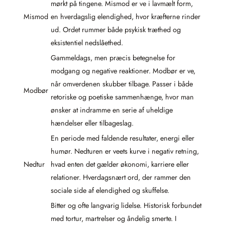
mørkt på tingene. Mismod er ve i lavmælt form,
Mismod
en hverdagslig elendighed, hvor kræfterne rinder
ud. Ordet rummer både psykisk træthed og
eksistentiel nedslåethed.
Gammeldags, men præcis betegnelse for
modgang og negative reaktioner. Modbør er ve,
når omverdenen skubber tilbage. Passer i både
Modbør
retoriske og poetiske sammenhænge, hvor man
ønsker at indramme en serie af uheldige
hændelser eller tilbageslag.
En periode med faldende resultater, energi eller
humør. Nedturen er veets kurve i negativ retning,
Nedtur
hvad enten det gælder økonomi, karriere eller
relationer. Hverdagsnært ord, der rammer den
sociale side af elendighed og skuffelse.
Bitter og ofte langvarig lidelse. Historisk forbundet
med tortur, martrelser og åndelig smerte. I