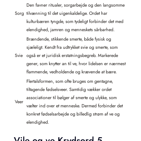
Den favner ritualer, sorgarbejde og den langsomme
Sorg
tilvænning til det uigenkaldelige. Ordet har
kulturbæren tyngde, som tydeligt forbinder det med
elendighed, jamren og menneskets sårbarhed.
Brændende, stikkende smerte, både fysisk og
sjæleligt. Kendt fra udtrykket svie og smerte, som
Svie
også er et juridisk erstatningsbegreb. Markerede
gener, som knytter an til ve, hvor lidelsen er nærmest
flammende, vedholdende og krævende at bære.
Flertalsformen, som ofte bruges om gentagne,
tiltagende fødselsveer. Samtidig vækker ordet
associationer til bølger af smerte og ulykke, som
Veer
vælter ind over et menneske. Dermed forbinder det
konkret fødselsarbejde og billedlig strøm af ve og
elendighed.
Vile og ve Krydsord 5