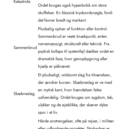
Katastrofe
Ordet bruges også hyperbolsk om store
skuffelser. En klassisk krydsordsnøgle, fordi
det favner bredt og markant.
Pludselig ophør af funktion eller kontrol.
Sammenbrud er veets knækpunkt, enten
nervemæssigt, strukturelt eller teknisk. Fra
Sammenbrud
psykisk kollaps til systemfejl dækker ordet en
dramatisk fase, hvor genopbygning eller
hjælp er påkrævet.
Et pludseligt, voldsomt slag fra tilværelsen,
der ændrer kursen. Skæbneslag er ve med
en mytisk kant, hvor hændelsen føles
Skæbneslag
uafvendelig. Ordet bruges om sygdom, tab,
ulykker og de øjeblikke, der skærer dybe
spor i et liv.
Hårde anstrengelser, ofte på rejser, i militær
eller udfordrende projekter. Strabadser er