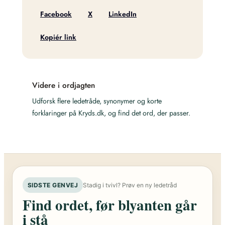
Facebook
X
LinkedIn
Kopiér link
Videre i ordjagten
Udforsk flere ledetråde, synonymer og korte
forklaringer på Kryds.dk, og find det ord, der passer.
SIDSTE GENVEJ
Stadig i tvivl? Prøv en ny ledetråd
Find ordet, før blyanten går
i stå