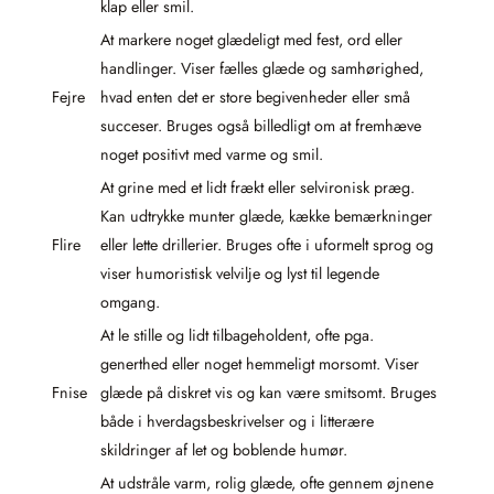
klap eller smil.
At markere noget glædeligt med fest, ord eller
handlinger. Viser fælles glæde og samhørighed,
Fejre
hvad enten det er store begivenheder eller små
succeser. Bruges også billedligt om at fremhæve
noget positivt med varme og smil.
At grine med et lidt frækt eller selvironisk præg.
Kan udtrykke munter glæde, kække bemærkninger
Flire
eller lette drillerier. Bruges ofte i uformelt sprog og
viser humoristisk velvilje og lyst til legende
omgang.
At le stille og lidt tilbageholdent, ofte pga.
generthed eller noget hemmeligt morsomt. Viser
Fnise
glæde på diskret vis og kan være smitsomt. Bruges
både i hverdagsbeskrivelser og i litterære
skildringer af let og boblende humør.
At udstråle varm, rolig glæde, ofte gennem øjnene