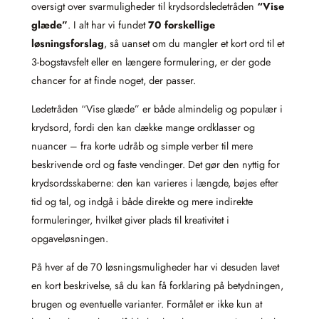
oversigt over svarmuligheder til krydsordsledetråden
“Vise
glæde”
. I alt har vi fundet
70 forskellige
løsningsforslag
, så uanset om du mangler et kort ord til et
3‑bogstavsfelt eller en længere formulering, er der gode
chancer for at finde noget, der passer.
Ledetråden “Vise glæde” er både almindelig og populær i
krydsord, fordi den kan dække mange ordklasser og
nuancer – fra korte udråb og simple verber til mere
beskrivende ord og faste vendinger. Det gør den nyttig for
krydsordsskaberne: den kan varieres i længde, bøjes efter
tid og tal, og indgå i både direkte og mere indirekte
formuleringer, hvilket giver plads til kreativitet i
opgaveløsningen.
På hver af de 70 løsningsmuligheder har vi desuden lavet
en kort beskrivelse, så du kan få forklaring på betydningen,
brugen og eventuelle varianter. Formålet er ikke kun at