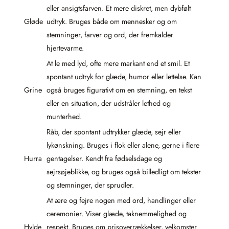
eller ansigtsfarven. Et mere diskret, men dybfølt
Gløde
udtryk. Bruges både om mennesker og om
stemninger, farver og ord, der fremkalder
hjertevarme.
At le med lyd, ofte mere markant end et smil. Et
spontant udtryk for glæde, humor eller lettelse. Kan
Grine
også bruges figurativt om en stemning, en tekst
eller en situation, der udstråler lethed og
munterhed.
Råb, der spontant udtrykker glæde, sejr eller
lykønskning. Bruges i flok eller alene, gerne i flere
Hurra
gentagelser. Kendt fra fødselsdage og
sejrsøjeblikke, og bruges også billedligt om tekster
og stemninger, der sprudler.
At ære og fejre nogen med ord, handlinger eller
ceremonier. Viser glæde, taknemmelighed og
Hylde
respekt. Bruges om prisoverrækkelser, velkomster