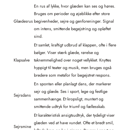
En rus af lykke, hvor glæden kan ses og høres.
Bruges om perioder og øjeblikke efter store
Glædesrus
begivenheder, sejre og genforeninger. Signal
om intens, smittende begejstring og opløftet
sind.
Et samlet, kraftigt udbrud af klappen, ofte i flere
bølger. Viser stærk glæde, rørelse og
Klapsalve
taknemmelighed over noget vellykket. Knyttes
hyppigt til teater og musik, men bruges også
bredere som metafor for begejstret respons.
En spontan eller planlagt dans, der markerer
sejr og glæde. Ses i sport, lege og festlige
Sejrsdans
sammenhænge. Et kropsligt, muntert og
smittende udtryk for triumf og fællesskab.
Et karakteristisk ansigtsudtryk, der tydeligt viser
glæden ved at have vundet. Ofte et bredt smil,
Sejrsmine