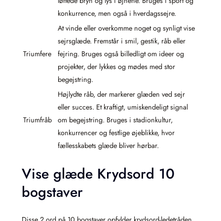
løftede bryn og lys i øjnene. Bruges i sport og
konkurrence, men også i hverdagssejre.
At vinde eller overkomme noget og synligt vise
sejrsglæde. Fremstår i smil, gestik, råb eller
Triumfere
fejring. Bruges også billedligt om ideer og
projekter, der lykkes og mødes med stor
begejstring.
Højlydte råb, der markerer glæden ved sejr
eller succes. Et kraftigt, umiskendeligt signal
Triumfråb
om begejstring. Bruges i stadionkultur,
konkurrencer og festlige øjeblikke, hvor
fællesskabets glæde bliver hørbar.
Vise glæde Krydsord 10
bogstaver
Disse 2 ord på 10 bogstaver opfylder krydsord-ledetråden