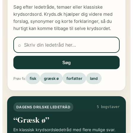
Søg efter ledetråde, temaer eller klassiske
krydsordsord. Kryds.dk hjælper dig videre med
forslag, synonymer og korte forklaringer, så du
hurtigt kan komme tilbage til selve krydsordet.
⌕
Søg
fisk
græsk ø
forfatter
land
Prøv fx:
DAGENS DRILSKE LEDETRÅD
5 bogstaver
“Græsk ø”
En klassisk krydsordsledetråd med flere mulige svar.