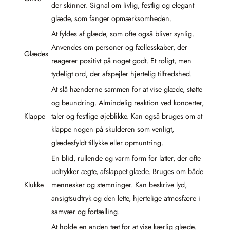
der skinner. Signal om livlig, festlig og elegant
glæde, som fanger opmærksomheden.
At fyldes af glæde, som ofte også bliver synlig.
Anvendes om personer og fællesskaber, der
Glædes
reagerer positivt på noget godt. Et roligt, men
tydeligt ord, der afspejler hjertelig tilfredshed.
At slå hænderne sammen for at vise glæde, støtte
og beundring. Almindelig reaktion ved koncerter,
Klappe
taler og festlige øjeblikke. Kan også bruges om at
klappe nogen på skulderen som venligt,
glædesfyldt tillykke eller opmuntring.
En blid, rullende og varm form for latter, der ofte
udtrykker ægte, afslappet glæde. Bruges om både
Klukke
mennesker og stemninger. Kan beskrive lyd,
ansigtsudtryk og den lette, hjertelige atmosfære i
samvær og fortælling.
At holde en anden tæt for at vise kærlig glæde.