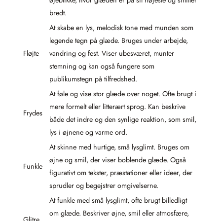
bredt.
At skabe en lys, melodisk tone med munden som
legende tegn på glæde. Bruges under arbejde,
Fløjte
vandring og fest. Viser ubesværet, munter
stemning og kan også fungere som
publikumstegn på tilfredshed.
At føle og vise stor glæde over noget. Ofte brugt i
mere formelt eller litterært sprog. Kan beskrive
Frydes
både det indre og den synlige reaktion, som smil,
lys i øjnene og varme ord.
At skinne med hurtige, små lysglimt. Bruges om
øjne og smil, der viser boblende glæde. Også
Funkle
figurativt om tekster, præstationer eller ideer, der
sprudler og begejstrer omgivelserne.
At funkle med små lysglimt, ofte brugt billedligt
om glæde. Beskriver øjne, smil eller atmosfære,
Glitre