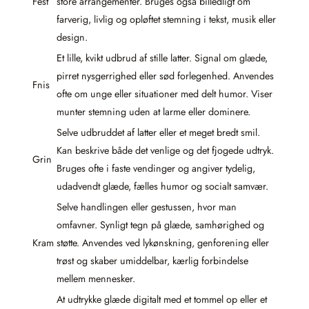
Fest
store arrangementer. Bruges også billedligt om
farverig, livlig og opløftet stemning i tekst, musik eller
design.
Et lille, kvikt udbrud af stille latter. Signal om glæde,
pirret nysgerrighed eller sød forlegenhed. Anvendes
Fnis
ofte om unge eller situationer med delt humor. Viser
munter stemning uden at larme eller dominere.
Selve udbruddet af latter eller et meget bredt smil.
Kan beskrive både det venlige og det fjogede udtryk.
Grin
Bruges ofte i faste vendinger og angiver tydelig,
udadvendt glæde, fælles humor og socialt samvær.
Selve handlingen eller gestussen, hvor man
omfavner. Synligt tegn på glæde, samhørighed og
Kram
støtte. Anvendes ved lykønskning, genforening eller
trøst og skaber umiddelbar, kærlig forbindelse
mellem mennesker.
At udtrykke glæde digitalt med et tommel op eller et