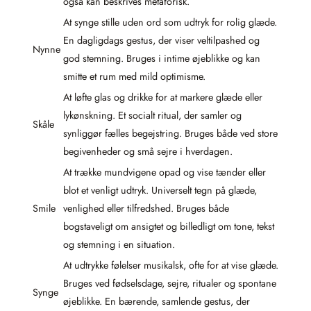
også kan beskrives metaforisk.
At synge stille uden ord som udtryk for rolig glæde.
En dagligdags gestus, der viser veltilpashed og
Nynne
god stemning. Bruges i intime øjeblikke og kan
smitte et rum med mild optimisme.
At løfte glas og drikke for at markere glæde eller
lykønskning. Et socialt ritual, der samler og
Skåle
synliggør fælles begejstring. Bruges både ved store
begivenheder og små sejre i hverdagen.
At trække mundvigene opad og vise tænder eller
blot et venligt udtryk. Universelt tegn på glæde,
Smile
venlighed eller tilfredshed. Bruges både
bogstaveligt om ansigtet og billedligt om tone, tekst
og stemning i en situation.
At udtrykke følelser musikalsk, ofte for at vise glæde.
Bruges ved fødselsdage, sejre, ritualer og spontane
Synge
øjeblikke. En bærende, samlende gestus, der