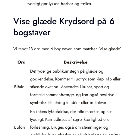
tydeligt gør lykken hørbar og fælles.
Vise glæde Krydsord på 6
bogstaver
Vi fandt 13 ord med 6 bogstaver, som matcher ‘Vise glæde’.
Ord
Beskrivelse
Det tydelige publikumstegn på glæde og
godkendelse. Kommer til udtryk som klap, råb eller
Bifald
stående ovation. Anvendes i kunst, sport og
formelle sammenhænge, og kan også beskrive
symbolsk tilslutning til idéer eller initiativer.
En intens lykkefølelse, der ofte mærkes og ses
tydeligt. Kan udløses af sejre, kærlighed eller
Eufori
forløsning. Bruges også om stemninger og
øjeblikke, hvor glæden er på sit højeste og smitter