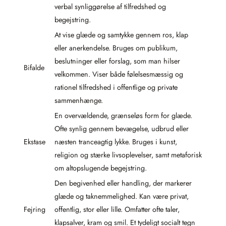
verbal synliggørelse af tilfredshed og
begejstring.
At vise glæde og samtykke gennem ros, klap
eller anerkendelse. Bruges om publikum,
beslutninger eller forslag, som man hilser
Bifalde
velkommen. Viser både følelsesmæssig og
rationel tilfredshed i offentlige og private
sammenhænge.
En overvældende, grænseløs form for glæde.
Ofte synlig gennem bevægelse, udbrud eller
Ekstase
næsten tranceagtig lykke. Bruges i kunst,
religion og stærke livsoplevelser, samt metaforisk
om altopslugende begejstring.
Den begivenhed eller handling, der markerer
glæde og taknemmelighed. Kan være privat,
Fejring
offentlig, stor eller lille. Omfatter ofte taler,
klapsalver, kram og smil. Et tydeligt socialt tegn