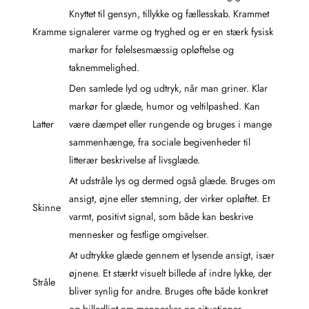
Knyttet til gensyn, tillykke og fællesskab. Krammet
Kramme
signalerer varme og tryghed og er en stærk fysisk
markør for følelsesmæssig opløftelse og
taknemmelighed.
Den samlede lyd og udtryk, når man griner. Klar
markør for glæde, humor og veltilpashed. Kan
Latter
være dæmpet eller rungende og bruges i mange
sammenhænge, fra sociale begivenheder til
litterær beskrivelse af livsglæde.
At udstråle lys og dermed også glæde. Bruges om
ansigt, øjne eller stemning, der virker opløftet. Et
Skinne
varmt, positivt signal, som både kan beskrive
mennesker og festlige omgivelser.
At udtrykke glæde gennem et lysende ansigt, især
øjnene. Et stærkt visuelt billede af indre lykke, der
Stråle
bliver synlig for andre. Bruges ofte både konkret
og billedligt om mennesker og situationer.