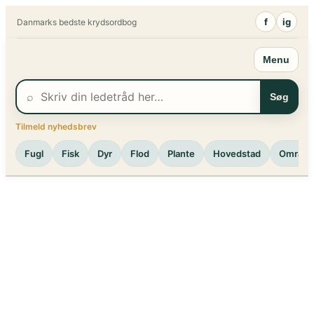
Spring
f
ig
Danmarks bedste krydsordbog
til
indhold
Menu
⌕
Søg
Tilmeld nyhedsbrev
Fugl
Fisk
Dyr
Flod
Plante
Hovedstad
Område