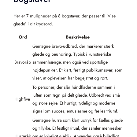
Her er 7 muligheder på 8 bogstaver, der passer til ‘Vise
glæde’ i dit krydsord.
Ord
Beskrivelse
Gentagne bravo-udbrud, der markerer stærk
glæde og beundring. Typisk i kunstneriske
Bravoråb
sammenhænge, men også ved sportslige
højdepunkter. Et klart, festligt publikumssvar, som
viser, at oplevelsen har begejstret og rørt.
To personer, der slår håndfladerne sammen i
luften som tegn på delt glæde. Udbredt ved små
Highfive
og store sejre. Et hurtigt, tydeligt og moderne
signal om succes, entusiasme og fælles triumf.
Gentagne hurra som klart udtryk for fælles glæde
og tillykke. Et festligt ritual, der samler mennesker
Hurraråb
om et lykkeligt øjeblik. Anvendes også billedligt