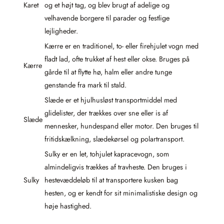
Karet
og et højt tag, og blev brugt af adelige og
velhavende borgere til parader og festlige
lejligheder.
Kærre er en traditionel, to- eller firehjulet vogn med
fladt lad, ofte trukket af hest eller okse. Bruges på
Kærre
gårde til at flytte hø, halm eller andre tunge
genstande fra mark til stald.
Slæde er et hjulhusløst transportmiddel med
glidelister, der trækkes over sne eller is af
Slæde
mennesker, hundespand eller motor. Den bruges til
fritidskælkning, slædekørsel og polartransport.
Sulky er en let, tohjulet kapracevogn, som
almindeligvis trækkes af travheste. Den bruges i
Sulky
hestevæddeløb til at transportere kusken bag
hesten, og er kendt for sit minimalistiske design og
høje hastighed.