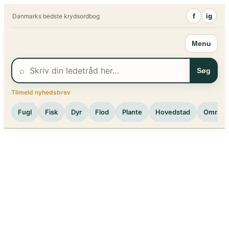
Spring
f
ig
Danmarks bedste krydsordbog
til
indhold
Menu
⌕
Søg
Tilmeld nyhedsbrev
Fugl
Fisk
Dyr
Flod
Plante
Hovedstad
Område