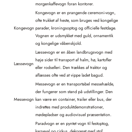
morgenkaffevogn foran kontorer.
Kongevogn er en prangende ceremoni-vogn,
ofte trukket af heste, som bruges ved kongelige
Kongevogn
parader, kroningsoptog og officielle festdage.
Vognen er udsmykket med guld, ornamentik
og kongelige våbenskjold.
Læssevogn er en åben landbrugsvogn med
høje sider til transport af halm, hø, kartofler
Læssevogn
eller rodselleri. Den trækkes af traktor og
aflæsses ofte ved at vippe ladet bagud.
Messevogn er en transportabel messehælde,
der fungerer som stand på udstillinger. Den
Messevogn
kan være en container, trailer eller bus, der
indrettes med produktdemonstrationer,
mødepladser og audiovisuel præsentation.
Paradvogn er en pyntet vogn til festoptog,
karneval og cirkus, dekoreret med stof,