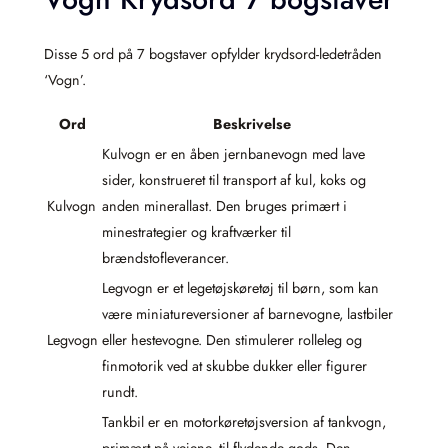
Disse 5 ord på 7 bogstaver opfylder krydsord-ledetråden
‘Vogn’.
Ord
Beskrivelse
Kulvogn er en åben jernbanevogn med lave
sider, konstrueret til transport af kul, koks og
Kulvogn
anden minerallast. Den bruges primært i
minestrategier og kraftværker til
brændstofleverancer.
Legvogn er et legetøjskøretøj til børn, som kan
være miniatureversioner af barnevogne, lastbiler
Legvogn
eller hestevogne. Den stimulerer rolleleg og
finmotorik ved at skubbe dukker eller figurer
rundt.
Tankbil er en motorkøretøjsversion af tankvogn,
primært på vejene, til flydende gods. Den