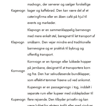
madvogn, der serverer og sælger forskellige
Kagevogn
kager og kaffebrød. Den kan være del af et
cateringfirma eller en åben café på hjul til
events og markeder.
Klapvogn er en sammenklappelig barnevogn
med mere enkelt stel, beregnet til let transport af
Klapvogn
småbørn. Den vejer mindre end traditionelle
barnevogne og er praktisk til bybrug og
offentlig transport.
Kornvogn er en tipvogn eller lukkede hopper
på jernbane, designet til at transportere korn
Kornvogn
og frø. Den har selvudløsende bundklapper,
som effektivt tømmer frøene ud ved ankomst.
Kupevogn er en passagervogn i tog, inddelt i
separate rum eller kupeer med siddepladser til
Kupevogn
flere rejsende. Den tilbyder privatliv og kan
være lukket for ekstern trafik eller med vinduer