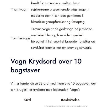
kendt fra romerske triumftog, hvor
Triumfvogn
sejrherrerne præsenterede krigsfanger. I
moderne optrin kan den genfindes i
historiske genopførelser og festoptog.
Tømmervogn er en godsvogn på jernbane
med åbent lad og lave sider, specielt
Tømmervogn
beregnet til transport af brædder, bjælker og
savskåret tømmer mellem skov og savværk.
Vogn Krydsord over 10
bogstaver
Vi har fundet disse 38 ord med mere end 10 bogstaver, der
kan bruges i et krydsord med ledetråden ‘Vogn’:
Ord
Beskrivelse