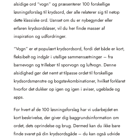
alsidige ord “vogn” og præsenterer 100 forskellige
løsningsforslag til krydsord, der alle relaterer sig til netop
dette klassiske ord. Uanset om du er nybegynder eller
erfaren krydsordsløser, vil du her finde masser af
inspiration og udfordringer.
“Vogn” er et populært krydsordsord, fordi det både er kort,
fleksibelt og indgår i utallige sammensætninger – fra
barnevogn og trillebør til sporvogn og luftvogn. Denne
alsidighed gør det nemt at tilpasse ordet til forskellige
krydsordsmønstre og bogstavkombinationer, hvilket forklaret
hvorfor det dukker op igen og igen i aviser, ugeblade og
apps.
For hvert af de 100 løsningsforslag har vi udarbejdet en
kort beskrivelse, der giver dig baggrundsinformation om
ordet, dets oprindelse og brug. Dermed kan du ikke bare
finde svaret på din krydsordsgåde – du kan også udvide