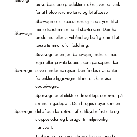
Silovogn
pulverbaserede produkter i lukket, vertikal tank
for at holde varerne tørre og let aflæsse.
Skovvogn er et specialkøretøj med styrke til at
hente træstammer ud af skovterræn. Den har
Skovvogn
brede hjul eller larvebånd og kraftig kran til at
læsse tømmer efter fældning.
Sovevogn er en jernbanevogn, indrettet med
køjer eller private kupeer, som passagerer kan
Sovevogn
sove i under natrejser. Den findes i varianter
fra enklere liggevogne til mere luksuriøse
coupévogne.
Sporvogn er et elektrisk drevet tog, der kører på
skinner i gadeplan. Den bruges i byer som en
Sporvogn
del af den kollektive trafik, tilbyder fast rute og
stoppesteder og bidrager til miljøvenlig
transport.
Tankvogn er en specialiseret lastvogn med en