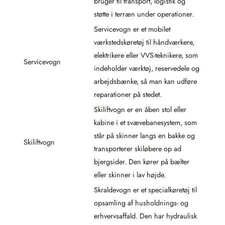
bruger til transport, logistik og
støtte i terræn under operationer.
Servicevogn er et mobilet
værkstedskøretøj til håndværkere,
elektrikere eller VVS-teknikere, som
Servicevogn
indeholder værktøj, reservedele og
arbejdsbænke, så man kan udføre
reparationer på stedet.
Skiliftvogn er en åben stol eller
kabine i et svævebanesystem, som
står på skinner langs en bakke og
Skiliftvogn
transporterer skiløbere op ad
bjergsider. Den kører på bælter
eller skinner i lav højde.
Skraldevogn er et specialkøretøj til
opsamling af husholdnings- og
erhvervsaffald. Den har hydraulisk