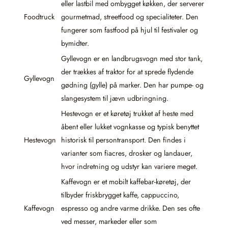
eller lastbil med ombygget køkken, der serverer
Foodtruck
gourmetmad, streetfood og specialiteter. Den
fungerer som fastfood på hjul til festivaler og
bymidter.
Gyllevogn er en landbrugsvogn med stor tank,
der trækkes af traktor for at sprede flydende
Gyllevogn
gødning (gylle) på marker. Den har pumpe- og
slangesystem til jævn udbringning.
Hestevogn er et køretøj trukket af heste med
åbent eller lukket vognkasse og typisk benyttet
Hestevogn
historisk til persontransport. Den findes i
varianter som fiacres, drosker og landauer,
hvor indretning og udstyr kan variere meget.
Kaffevogn er et mobilt kaffebar-køretøj, der
tilbyder friskbrygget kaffe, cappuccino,
Kaffevogn
espresso og andre varme drikke. Den ses ofte
ved messer, markeder eller som