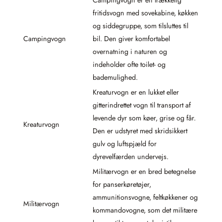
Campingvogn er en trækkelig
fritidsvogn med sovekabine, køkken
og siddegruppe, som tilsluttes til
Campingvogn
bil. Den giver komfortabel
overnatning i naturen og
indeholder ofte toilet- og
bademulighed.
Kreaturvogn er en lukket eller
gitterindrettet vogn til transport af
levende dyr som køer, grise og får.
Kreaturvogn
Den er udstyret med skridsikkert
gulv og luftspjæld for
dyrevelfærden undervejs.
Militærvogn er en bred betegnelse
for panserkøretøjer,
ammunitionsvogne, feltkøkkener og
Militærvogn
kommandovogne, som det militære