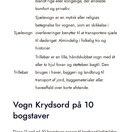
blandt rige eller kongelige, der ønskede
komfort og privatliv.
Sjælevogn er en mytisk eller religiøs
betegnelse for vognen, som en skikkelse i
Sjælevogn
overleveringer benytter til at transportere sjæle
til dødsriget. Almindelig i folkelig tro og
historier.
Trillebør er en lille, håndskubbet vogn med ét
eller to hjul foran og støtteben bagtil. Den
Trillebør
bruges i haver, byggeri og landbrug til
transport af jord, byggematerialer eller
haveaffald over korte afstande.
Vogn Krydsord på 10
bogstaver
Disse 11 ord på 10 bogstaver passer til krydsord-ledetråden