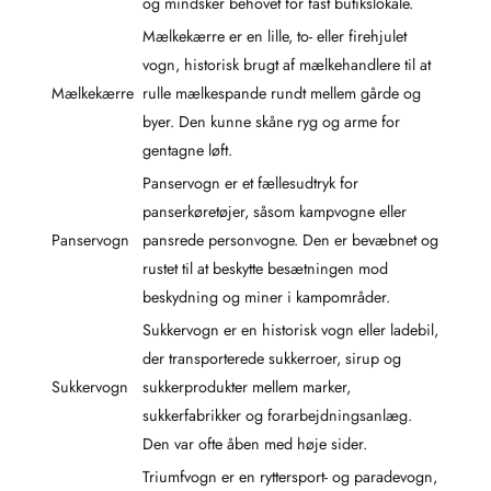
og mindsker behovet for fast butikslokale.
Mælkekærre er en lille, to- eller firehjulet
vogn, historisk brugt af mælkehandlere til at
Mælkekærre
rulle mælkespande rundt mellem gårde og
byer. Den kunne skåne ryg og arme for
gentagne løft.
Panservogn er et fællesudtryk for
panserkøretøjer, såsom kampvogne eller
Panservogn
pansrede personvogne. Den er bevæbnet og
rustet til at beskytte besætningen mod
beskydning og miner i kampområder.
Sukkervogn er en historisk vogn eller ladebil,
der transporterede sukkerroer, sirup og
Sukkervogn
sukkerprodukter mellem marker,
sukkerfabrikker og forarbejdningsanlæg.
Den var ofte åben med høje sider.
Triumfvogn er en ryttersport- og paradevogn,