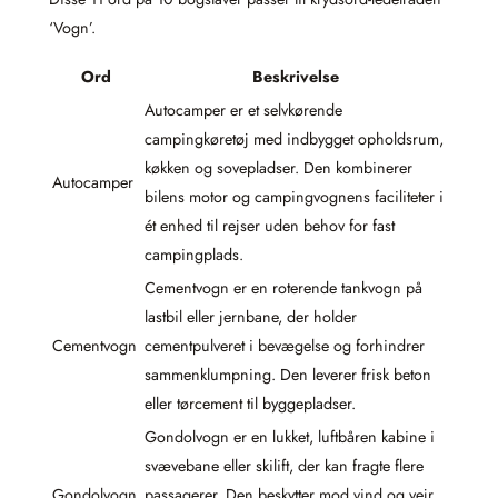
‘Vogn’.
Ord
Beskrivelse
Autocamper er et selvkørende
campingkøretøj med indbygget opholdsrum,
køkken og sovepladser. Den kombinerer
Autocamper
bilens motor og campingvognens faciliteter i
ét enhed til rejser uden behov for fast
campingplads.
Cementvogn er en roterende tankvogn på
lastbil eller jernbane, der holder
Cementvogn
cementpulveret i bevægelse og forhindrer
sammenklumpning. Den leverer frisk beton
eller tørcement til byggepladser.
Gondolvogn er en lukket, luftbåren kabine i
svævebane eller skilift, der kan fragte flere
Gondolvogn
passagerer. Den beskytter mod vind og vejr