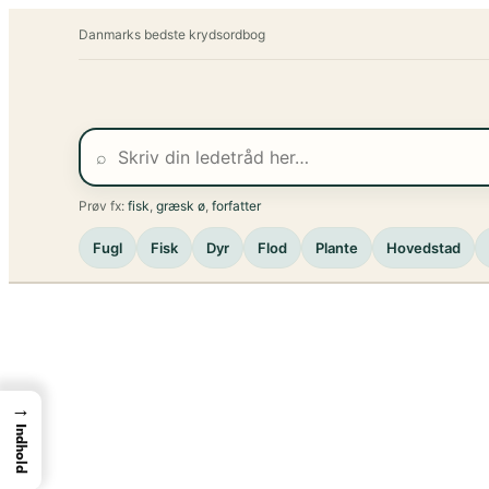
Spring
Danmarks bedste krydsordbog
til
indhold
⌕
Prøv fx:
fisk
,
græsk ø
,
forfatter
Fugl
Fisk
Dyr
Flod
Plante
Hovedstad
→
Indhold