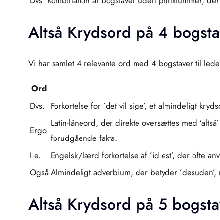
Dvs
Kombination af bogstaver uden punktummer, der all
Altså Krydsord på 4 bogsta
Vi har samlet 4 relevante ord med 4 bogstaver til ledet
Ord
Dvs.
Forkortelse for ’det vil sige’, et almindeligt kr
Latin-låneord, der direkte oversættes med ’altså
Ergo
forudgående fakta.
I.e.
Engelsk/lærd forkortelse af ’id est’, der ofte 
Også
Almindeligt adverbium, der betyder ’desuden’, m
Altså Krydsord på 5 bogsta