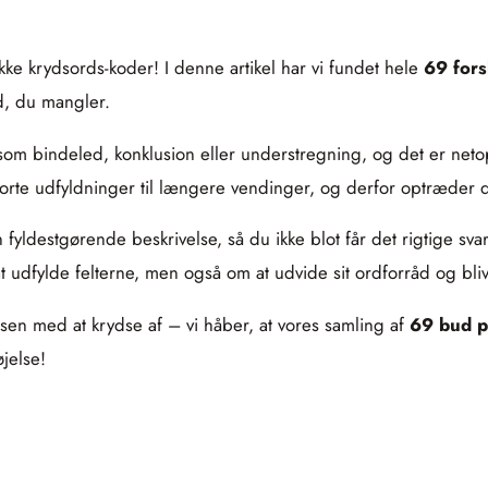
kke krydsords-koder! I denne artikel har vi fundet hele
69 fors
d, du mangler.
 som bindeled, konklusion eller understregning, og det er neto
orte udfyldninger til længere vendinger, og derfor optræder d
 fyldestgørende beskrivelse, så du ikke blot får det rigtige sv
 udfylde felterne, men også om at udvide sit ordforråd og bli
ssen med at krydse af – vi håber, at vores samling af
69 bud p
jelse!