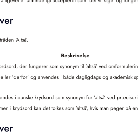
igevel er almindeligt accepteret som ’det vil sige’ og fungerer
ver
råden ‘Altså’.
Beskrivelse
ydsordsord, der fungerer som synonym til ’altså’ ved omformuler
’ eller ’derfor’ og anvendes i både dagligdags og akademisk sp
anvendes i danske krydsord som synonym for ’altså’ ved præciser
en i krydsord kan det tolkes som ’altså’, hvis man peger på e
ver