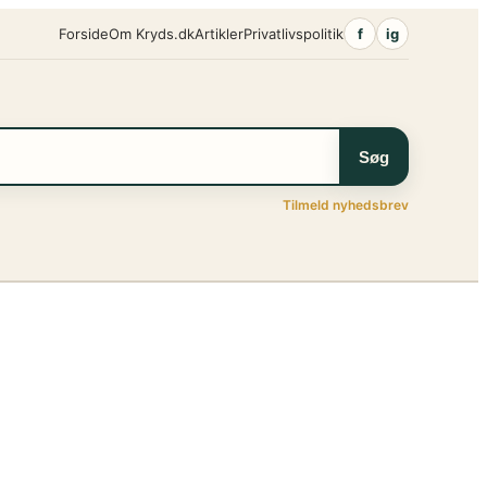
Forside
Om Kryds.dk
Artikler
Privatlivspolitik
f
ig
Søg
Tilmeld nyhedsbrev