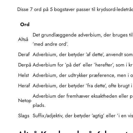
Disse 7 ord på 5 bogstaver passer til krydsord-ledetråd
Ord
Det grundlæggende adverbium, der bruges til a
Altså
’med andre ord’.
Deraf
Adverbium, der betyder ’af dette’, anvendt som et f
Derpå
Adverbium for ’på det’ eller ’herefter’, som i k
Helst
Adverbium, der udtrykker præference, men i ove
Heraf
Adverbium, der betyder ’fra dette’, ofte brugt i
Adverbium der fremhæver eksaktheden eller præci
Netop
plads.
Slags
Suffix/adjektiv, der betyder ’agtig’ eller ’i en 