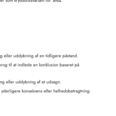
 som krydsordsvariant for ’altså’.
ing eller uddybning af en tidligere påstand.
rog til at indlede en konklusion baseret på
ing eller uddybning af et udsagn.
n yderligere konsekvens eller helhedsbetragtning.