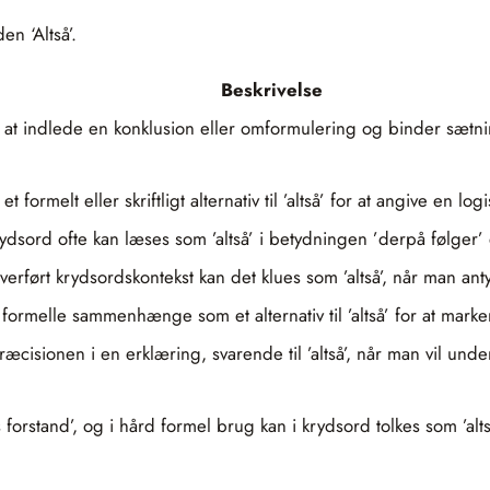
en ‘Altså’.
Beskrivelse
t indlede en konklusion eller omformulering og binder sætni
ormelt eller skriftligt alternativ til ’altså’ for at angive en logi
rydsord ofte kan læses som ’altså’ i betydningen ’derpå følger’ e
rført krydsordskontekst kan det klues som ’altså’, når man anty
 formelle sammenhænge som et alternativ til ’altså’ for at marke
sionen i en erklæring, svarende til ’altså’, når man vil unders
vis forstand’, og i hård formel brug kan i krydsord tolkes som ’a