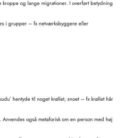
e kroppe og lange migrationer. I overført betydning
ves i grupper – fx netværksbyggere eller
du’ hentyde til noget krøllet, snoet – fx krøllet hår
ce. Anvendes også metaforisk om en person med høj