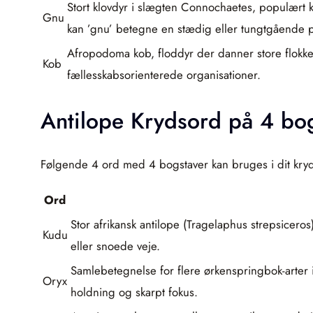
Stort klovdyr i slægten Connochaetes, populært k
Gnu
kan ’gnu’ betegne en stædig eller tungtgående 
Afropodoma kob, floddyr der danner store flokke.
Kob
fællesskabsorienterede organisationer.
Antilope Krydsord på 4 bo
Følgende 4 ord med 4 bogstaver kan bruges i dit kryd
Ord
Stor afrikansk antilope (Tragelaphus strepsiceros
Kudu
eller snoede veje.
Samlebetegnelse for flere ørkenspringbok-arter
Oryx
holdning og skarpt fokus.