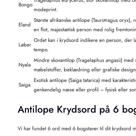
Bongo
modeprint.
Største afrikanske antilope (Taurotragus oryx),
Eland
en flot, majestætisk person med rolig fremtoni
Ordet kan i krydsord indikere en person, der lø
Løber
tempo.
Mindre skovantilop (Tragelaphus angasii) med s
Nyala
møbelstoffer, beklædning eller grafiske design
Exotisk antilope (Saiga tatarica) med karakteris
Saiga
genkendelig næse eller profil – fysisk eller s
Antilope Krydsord på 6 bo
Vi har fundet 6 ord med 6 bogstaver til dit krydsord m