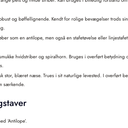
 robust og bøffellignende. Kendt for rolige bevægelser trods sin
ng.
ber som en antilope, men også en stafetøvelse eller linjestafet
mukke hvidstriber og spiralhorn. Bruges i overført betydning 
s.
tisk stor, blæret næse. Trues i sit naturlige levested. I overfø
om særkende.
gstaver
ed ‘Antilope’.