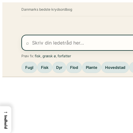
Spring
Danmarks bedste krydsordbog
til
indhold
⌕
Prøv fx:
fisk
,
græsk ø
,
forfatter
Fugl
Fisk
Dyr
Flod
Plante
Hovedstad
→
Indhold