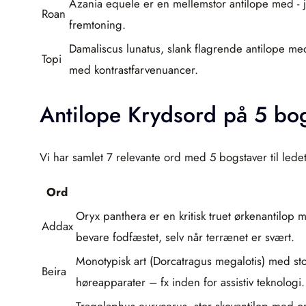
Azania equele er en mellemstor antilope med ‑ j
Roan
fremtoning.
Damaliscus lunatus, slank flagrende antilope med
Topi
med kontrastfarvenuancer.
Antilope Krydsord på 5 bo
Vi har samlet 7 relevante ord med 5 bogstaver til ledet
Ord
Oryx panthera er en kritisk truet ørkenantilop
Addax
bevare fodfæstet, selv når terrænet er svært.
Monotypisk art (Dorcatragus megalotis) med sto
Beira
høreapparater – fx inden for assistiv teknologi.
Tragelaphus eurycerus, stor skovantilop med oran