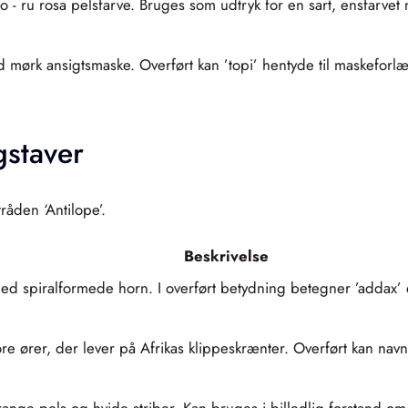
o ‑ ru rosa pelsfarve. Bruges som udtryk for en sart, ensfarve
 mørk ansigtsmaske. Overført kan ’topi’ hentyde til maskeforlæg
gstaver
råden ‘Antilope’.
Beskrivelse
 med spiralformede horn. I overført betydning betegner ’addax’
re ører, der lever på Afrikas klippeskrænter. Overført kan nav
ge pels og hvide striber. Kan bruges i billedlig forstand om sko