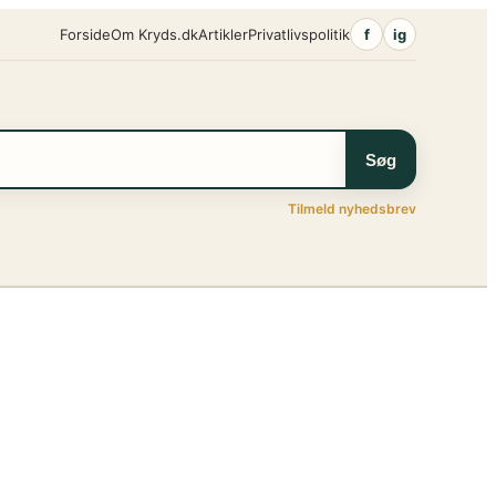
Forside
Om Kryds.dk
Artikler
Privatlivspolitik
f
ig
Søg
Tilmeld nyhedsbrev