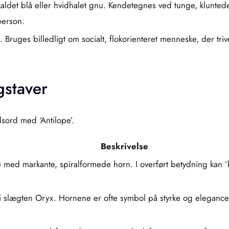
aldet blå eller hvidhalet gnu. Kendetegnes ved tunge, klunted
person.
 Bruges billedligt om socialt, flokorienteret menneske, der tri
gstaver
sord med ‘Antilope’.
Beskrivelse
) med markante, spiralformede horn. I overført betydning kan ’ku
 i slægten Oryx. Hornene er ofte symbol på styrke og elegan