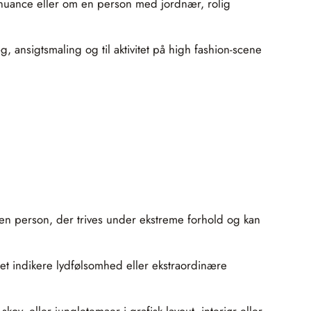
t nuance eller om en person med jordnær, rolig
, ansigtsmaling og til aktivitet på high fashion-scene
 en person, der trives under ekstreme forhold og kan
net indikere lydfølsomhed eller ekstraordinære
v‐ eller jungletemaer i grafisk layout, interiør eller