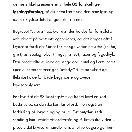
denne artikel præsenterer vi hele
83 forskellige
løsningsforslag
, så du nemt kan finde den rette løsning
uanset krydsordets længde eller nuance.
Begrebet “avlsdyr” dækker dyr, der holdes for formålet at
avle videre på bestemte egenskaber, og det bruges ofte i
krydsord fordi det åbner for mange varianter: arter (ko, får,
gris), kønsbetegnelser (hingst, tyr, so), racer og fagudtryk.
Den brede vifte af korte og lange ord, ental og flertal samt
specialiserede termer gør “avlsdyr” til et populært og
fleksibelt clue for både begyndere og øvede
krydsordsløsere.
For hvert af de 83 løsningsforslag har vi lavet en kort
beskrivelse, så du ikke kun får et ord, men også en
forklaring på betydning og brug. Det betyder, at du
samtidig kan udvide dit ordforråd og få lidt ekstra viden –
præcis dét krydsord handler om: at blive klogere gennem