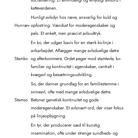
socialisering. Et almindeligt og entydigt avlsord i
katteverdenen.
Hunligt avlsdyr hos ræve, ansvarlig for kuld og
Hunræv
opfostring. Værdsat for moderegenskaber og
pels. Et enkelt, men præcist avlsudtryk.
En ko, der udgør basis for en stærk ko-linje i
avlsarbejdet. Aflægger mange avlsduelige døtre
Stamko
og efterkommere. Ordet peger mod stamtavle, ko-
familier og kontinuitet i egenskaber, centralt i
kvægavl og besætningsudvikling.
So, der danner grundlag for en familiestamme i
svineavl, ofte med mange avlsduelige døtre.
Stamso
Betoner genetisk kontinuitet og gode
moderegenskaber. Et avlsnært ord, der viser fokus
på linjeopbygning.
En tyr, der producerer sæd til kunstig
insemination, ofte under strenge sundheds- og