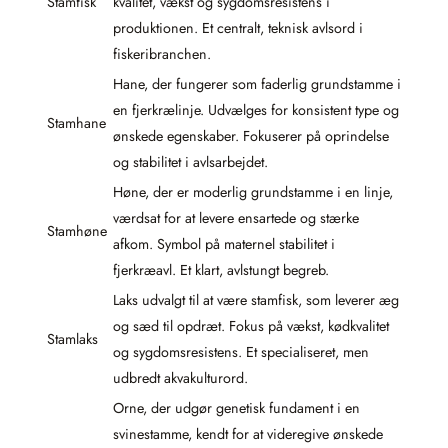
Stamfisk
kvalitet, vækst og sygdomsresistens i
produktionen. Et centralt, teknisk avlsord i
fiskeribranchen.
Hane, der fungerer som faderlig grundstamme i
en fjerkrælinje. Udvælges for konsistent type og
Stamhane
ønskede egenskaber. Fokuserer på oprindelse
og stabilitet i avlsarbejdet.
Høne, der er moderlig grundstamme i en linje,
værdsat for at levere ensartede og stærke
Stamhøne
afkom. Symbol på maternel stabilitet i
fjerkræavl. Et klart, avlstungt begreb.
Laks udvalgt til at være stamfisk, som leverer æg
og sæd til opdræt. Fokus på vækst, kødkvalitet
Stamlaks
og sygdomsresistens. Et specialiseret, men
udbredt akvakulturord.
Orne, der udgør genetisk fundament i en
svinestamme, kendt for at videregive ønskede