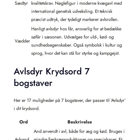
Sædtyr
kvalitetskrav. Nøglefigur i moderne kvægavl med
international genetisk udveksling. Et teknisk
præcist udtryk, der tydeligt markerer avlsrollen.
Hanligt avlsdyr hos får, ansvarlig for at bedække
søfår i sæsonen. Udvælges for uld-, kød- og
Vædder
sundhedsegenskaber. Også symbolsk i kultur og
sprog, hvor det kan stå for styrke og kampgejst.
Avlsdyr Krydsord 7
bogstaver
Her er 17 muligheder på 7 bogstaver, der passer til ‘Avlsdyr’
i dit krydsord.
Ord
Beskrivelse
And anvendt i avl, både for æg og kød. Bruges i
Avlsand
mindre fjerkræproduktioner og specialracer. Et