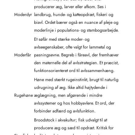
producerer æg, larver eller afkom. Ses i
Moderdyr
landbrug, hunde- og katteopdræt, fiskeri og
biavl. Ordet bærer også en nuance af pleje og
moderlinje i populations- og stambogsarbejde.
Et søfår med stærke moder- og
avlseegenskaber, ofte valgt for lammetal og
Moderfår
pasningsevne. Begreb i fåreavl, der fremhæver
den maternelle del af avlsstrategien. Et præcist,
funktionsorienteret ord til avlssammenhæng.
Høne med stærkt rugeinstinkt, brugt til naturlig
udrugning af æg. Ikke altid højtydende i
Rugehøne
æglægning, men afgørende i mindre
avlssystemer og hos hobbyavlere. Et ord, der
forbinder adfærd og avlsfunktion.
Broodstock i akvakultur; fisk udvalgt til at
producere æg og sæd til opdræt. Kritisk for