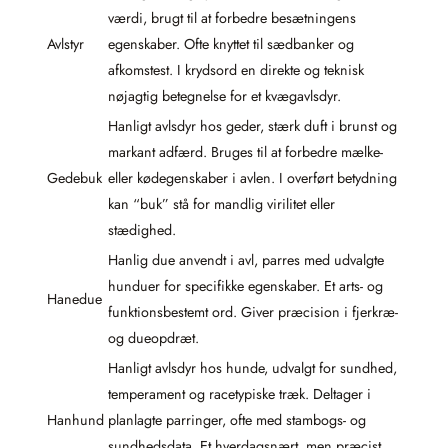
værdi, brugt til at forbedre besætningens
Avlstyr
egenskaber. Ofte knyttet til sædbanker og
afkomstest. I krydsord en direkte og teknisk
nøjagtig betegnelse for et kvægavlsdyr.
Hanligt avlsdyr hos geder, stærk duft i brunst og
markant adfærd. Bruges til at forbedre mælke-
Gedebuk
eller kødegenskaber i avlen. I overført betydning
kan “buk” stå for mandlig virilitet eller
stædighed.
Hanlig due anvendt i avl, parres med udvalgte
hunduer for specifikke egenskaber. Et arts- og
Hanedue
funktionsbestemt ord. Giver præcision i fjerkræ-
og dueopdræt.
Hanligt avlsdyr hos hunde, udvalgt for sundhed,
temperament og racetypiske træk. Deltager i
Hanhund
planlagte parringer, ofte med stambogs- og
sundhedsdata. Et hverdagsnært, men præcist