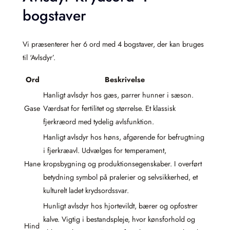
bogstaver
Vi præsenterer her 6 ord med 4 bogstaver, der kan bruges
til ‘Avlsdyr’.
Ord
Beskrivelse
Hanligt avlsdyr hos gæs, parrer hunner i sæson.
Gase
Værdsat for fertilitet og størrelse. Et klassisk
fjerkræord med tydelig avlsfunktion.
Hanligt avlsdyr hos høns, afgørende for befrugtning
i fjerkræavl. Udvælges for temperament,
Hane
kropsbygning og produktionsegenskaber. I overført
betydning symbol på pralerier og selvsikkerhed, et
kulturelt ladet krydsordssvar.
Hunligt avlsdyr hos hjortevildt, bærer og opfostrer
kalve. Vigtig i bestandspleje, hvor kønsforhold og
Hind