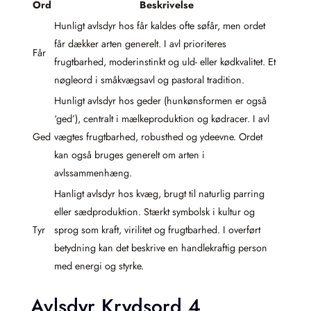
Ord
Beskrivelse
Hunligt avlsdyr hos får kaldes ofte søfår, men ordet
får dækker arten generelt. I avl prioriteres
Får
frugtbarhed, moderinstinkt og uld- eller kødkvalitet. Et
nøgleord i småkvægsavl og pastoral tradition.
Hunligt avlsdyr hos geder (hunkønsformen er også
‘ged’), centralt i mælkeproduktion og kødracer. I avl
Ged
vægtes frugtbarhed, robusthed og ydeevne. Ordet
kan også bruges generelt om arten i
avlssammenhæng.
Hanligt avlsdyr hos kvæg, brugt til naturlig parring
eller sædproduktion. Stærkt symbolsk i kultur og
Tyr
sprog som kraft, virilitet og frugtbarhed. I overført
betydning kan det beskrive en handlekraftig person
med energi og styrke.
Avlsdyr Krydsord 4