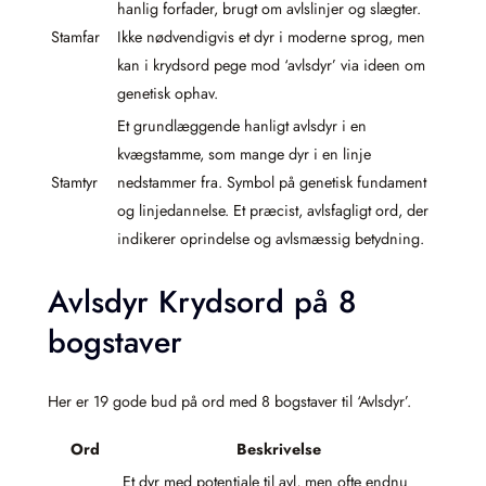
hanlig forfader, brugt om avlslinjer og slægter.
Stamfar
Ikke nødvendigvis et dyr i moderne sprog, men
kan i krydsord pege mod ‘avlsdyr’ via ideen om
genetisk ophav.
Et grundlæggende hanligt avlsdyr i en
kvægstamme, som mange dyr i en linje
Stamtyr
nedstammer fra. Symbol på genetisk fundament
og linjedannelse. Et præcist, avlsfagligt ord, der
indikerer oprindelse og avlsmæssig betydning.
Avlsdyr Krydsord på 8
bogstaver
Her er 19 gode bud på ord med 8 bogstaver til ‘Avlsdyr’.
Ord
Beskrivelse
Et dyr med potentiale til avl, men ofte endnu