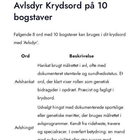
Avlsdyr Krydsord på 10
bogstaver
Følgende 8 ord med 10 bogstaver kan bruges i dit krydsord
med ‘Avlsdyr’.
Ord
Beskrivelse
Hankat brugt målrettet i avl, ofte med
dokumenteret stamtavle og sundhedsstatus. Et
Avlshankat
ord, der klart viser rollen som genetisk
bidragyder i opdræt. Præcist og fagligt i
krydsord.
Udvalgt hingst med dokumenterede sportslige
eller genetiske meritter, der bruges målrettet i
avlsprogrammer. Kendt fra rideheste, travere
Avlshingst
og specialracer. I overført betydning: en mand
med ry for virilitet eller stor succes med