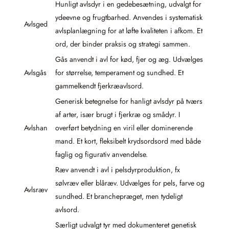
Hunligt avlsdyr i en gedebesætning, udvalgt for
ydeevne og frugtbarhed. Anvendes i systematisk
Avlsged
avlsplanlægning for at løfte kvaliteten i afkom. Et
ord, der binder praksis og strategi sammen.
Gås anvendt i avl for kød, fjer og æg. Udvælges
Avlsgås
for størrelse, temperament og sundhed. Et
gammelkendt fjerkræavlsord.
Generisk betegnelse for hanligt avlsdyr på tværs
af arter, især brugt i fjerkræ og smådyr. I
Avlshan
overført betydning en viril eller dominerende
mand. Et kort, fleksibelt krydsordsord med både
faglig og figurativ anvendelse.
Ræv anvendt i avl i pelsdyrproduktion, fx
sølvræv eller blåræv. Udvælges for pels, farve og
Avlsræv
sundhed. Et branchepræget, men tydeligt
avlsord.
Særligt udvalgt tyr med dokumenteret genetisk