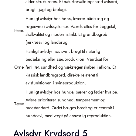
alder struktureres. Et naturforvaltningsnært avlsord,
brugt i jagt og biologi.
Hunligt avlsdyr hos høns, leverer både æg og
rugeevne i avlssystemer. Værdsættes for læggetal,
Høne
skalkvalitet og moderinstinkt. Et grundbegreb i
fjerkræavl og landbrug.
Hanligt avlsdyr hos svin, brugt til naturlig
bedækning eller sædproduktion. Værdsat for
Orne
fertilitet, sundhed og vækstegenskaber i afkom. Et
klassisk landbrugsord, direkte relateret til
avlsfunktionen i svineproduktion.
Hunligt avlsdyr hos hunde, bærer og føder hvalpe.
Avlere prioriterer sundhed, temperament og
Tæve
racestandard. Ordet bruges bredt og er centralt i
hundeavl, med vægt på ansvarlig reproduktion.
Avlsdyr Krydsord 5