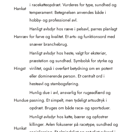
i racekatteopdræt. Vurderes for type, sundhed og
Hankat
temperament. Betegnelsen anvendes både i
hobby- og professionel avl.
Hanligt avlsdyr hos ræve i pelsavl, parres planlagt
Hanræv
for farve og kvalitet. Et arts- og funktionsord med
snæver branchebrug.
Hanligt avlsdyr hos heste, valgt for eksteriør,
præstation og sundhed. Symbolsk for styrke og
Hingst
virilitet, også i overført betydning om en potent
eller dominerende person. Et centralt ord i
hesteavl og stambogsføring.
Hunlig due i avl, ansvarlig for rugeadfærd og
Hundue
pasning. Et simpelt, men tydeligt artsudtryk i
opdræt. Bruges om både race- og sportsduer.
Hunligt avlsdyr hos katte, bærer og opfostrer
killinger. Avlen fokuserer på racetype, sundhed og
Hunkat