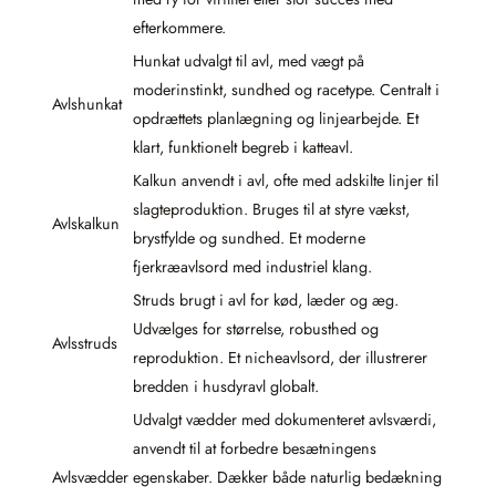
efterkommere.
Hunkat udvalgt til avl, med vægt på
moderinstinkt, sundhed og racetype. Centralt i
Avlshunkat
opdrættets planlægning og linjearbejde. Et
klart, funktionelt begreb i katteavl.
Kalkun anvendt i avl, ofte med adskilte linjer til
slagteproduktion. Bruges til at styre vækst,
Avlskalkun
brystfylde og sundhed. Et moderne
fjerkræavlsord med industriel klang.
Struds brugt i avl for kød, læder og æg.
Udvælges for størrelse, robusthed og
Avlsstruds
reproduktion. Et nicheavlsord, der illustrerer
bredden i husdyravl globalt.
Udvalgt vædder med dokumenteret avlsværdi,
anvendt til at forbedre besætningens
Avlsvædder
egenskaber. Dækker både naturlig bedækning