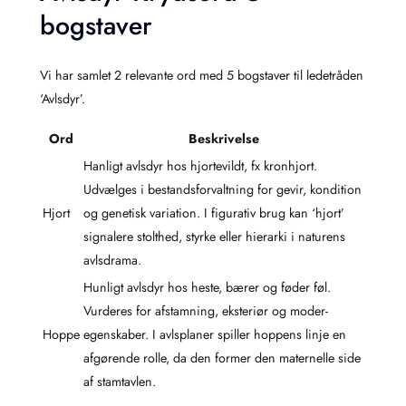
bogstaver
Vi har samlet 2 relevante ord med 5 bogstaver til ledetråden
‘Avlsdyr’.
Ord
Beskrivelse
Hanligt avlsdyr hos hjortevildt, fx kronhjort.
Udvælges i bestandsforvaltning for gevir, kondition
Hjort
og genetisk variation. I figurativ brug kan ‘hjort’
signalere stolthed, styrke eller hierarki i naturens
avlsdrama.
Hunligt avlsdyr hos heste, bærer og føder føl.
Vurderes for afstamning, eksteriør og moder-
Hoppe
egenskaber. I avlsplaner spiller hoppens linje en
afgørende rolle, da den former den maternelle side
af stamtavlen.