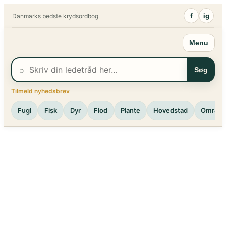
Spring
f
ig
Danmarks bedste krydsordbog
til
indhold
Menu
⌕
Søg
Tilmeld nyhedsbrev
Fugl
Fisk
Dyr
Flod
Plante
Hovedstad
Område