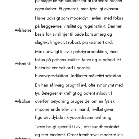
planlagte kombinationer for at forbedre racens
egenskaber. Et generelt, men tydeligt avlssvar.
Høne udvalgt som moderdyr i avlen, med fokus
på læggeevne, vitalitet og rugeinstinkt. Danner
Avlshøne
basis for avlslinjer til både konsumæg og
slagtekyllinger. Et robust, praksisnært ord.
Mink udvalgt til avl i pelsdyrproduktion, med
fokus på pelsens kvalitet, farve og sundhed. Et
Avlsmink
historisk centralt ord i nordisk
husdyrproduktion. Indikerer målrettet selektion.
En han af kvæg brugt til avl, ofte synonymt med
tyr. Betegner et kraftigt og potent avlsdyr. I
Avlsokse
overført betydning bruges det om en fysisk
imponerende eller viril mand, hvilket giver
figurativ dybde i krydsordssammenhæng.
Tæve brugt specifikt i avl, ofte sundhedstestet
og meritbedømt. Ordet fremhæver moderrollen
Avlstæve