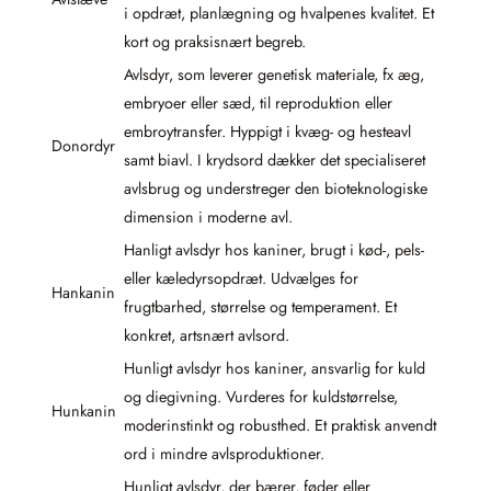
i opdræt, planlægning og hvalpenes kvalitet. Et
kort og praksisnært begreb.
Avlsdyr, som leverer genetisk materiale, fx æg,
embryoer eller sæd, til reproduktion eller
embroytransfer. Hyppigt i kvæg- og hesteavl
Donordyr
samt biavl. I krydsord dækker det specialiseret
avlsbrug og understreger den bioteknologiske
dimension i moderne avl.
Hanligt avlsdyr hos kaniner, brugt i kød-, pels-
eller kæledyrsopdræt. Udvælges for
Hankanin
frugtbarhed, størrelse og temperament. Et
konkret, artsnært avlsord.
Hunligt avlsdyr hos kaniner, ansvarlig for kuld
og diegivning. Vurderes for kuldstørrelse,
Hunkanin
moderinstinkt og robusthed. Et praktisk anvendt
ord i mindre avlsproduktioner.
Hunligt avlsdyr, der bærer, føder eller