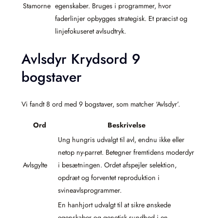
Stamorne
egenskaber. Bruges i programmer, hvor
faderlinjer opbygges strategisk. Et præcist og
linjefokuseret avlsudtryk.
Avlsdyr Krydsord 9
bogstaver
Vi fandt 8 ord med 9 bogstaver, som matcher ‘Avlsdyr’.
Ord
Beskrivelse
Ung hungris udvalgt til avl, endnu ikke eller
netop ny-parret. Betegner fremtidens moderdyr
Avlsgylte
i besætningen. Ordet afspejler selektion,
opdræt og forventet reproduktion i
svineavlsprogrammer.
En hanhjort udvalgt til at sikre ønskede
egenskaber og genetisk sundhed i en