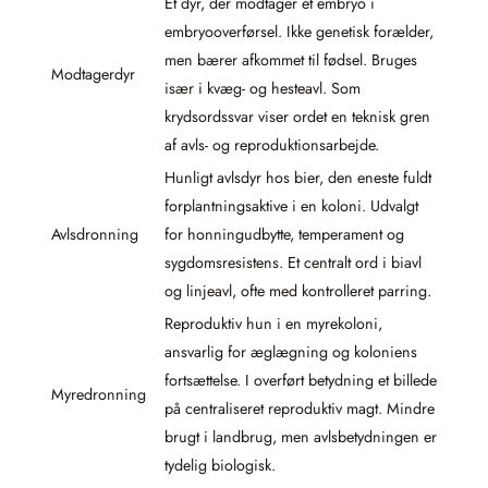
Et dyr, der modtager et embryo i
embryooverførsel. Ikke genetisk forælder,
men bærer afkommet til fødsel. Bruges
Modtagerdyr
især i kvæg- og hesteavl. Som
krydsordssvar viser ordet en teknisk gren
af avls- og reproduktionsarbejde.
Hunligt avlsdyr hos bier, den eneste fuldt
forplantningsaktive i en koloni. Udvalgt
Avlsdronning
for honningudbytte, temperament og
sygdomsresistens. Et centralt ord i biavl
og linjeavl, ofte med kontrolleret parring.
Reproduktiv hun i en myrekoloni,
ansvarlig for æglægning og koloniens
fortsættelse. I overført betydning et billede
Myredronning
på centraliseret reproduktiv magt. Mindre
brugt i landbrug, men avlsbetydningen er
tydelig biologisk.