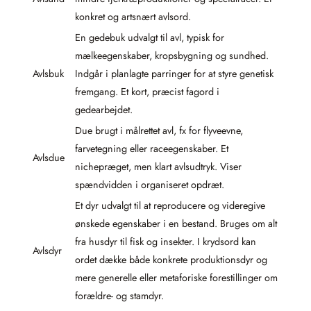
konkret og artsnært avlsord.
En gedebuk udvalgt til avl, typisk for
mælkeegenskaber, kropsbygning og sundhed.
Avlsbuk
Indgår i planlagte parringer for at styre genetisk
fremgang. Et kort, præcist fagord i
gedearbejdet.
Due brugt i målrettet avl, fx for flyveevne,
farvetegning eller raceegenskaber. Et
Avlsdue
nichepræget, men klart avlsudtryk. Viser
spændvidden i organiseret opdræt.
Et dyr udvalgt til at reproducere og videregive
ønskede egenskaber i en bestand. Bruges om alt
fra husdyr til fisk og insekter. I krydsord kan
Avlsdyr
ordet dække både konkrete produktionsdyr og
mere generelle eller metaforiske forestillinger om
forældre- og stamdyr.