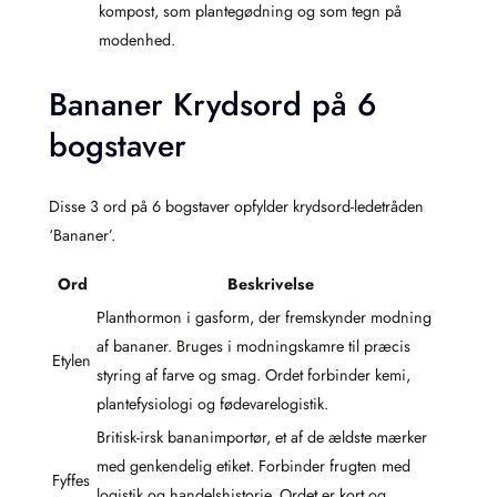
kompost, som plantegødning og som tegn på
modenhed.
Bananer Krydsord på 6
bogstaver
Disse 3 ord på 6 bogstaver opfylder krydsord-ledetråden
‘Bananer’.
Ord
Beskrivelse
Planthormon i gasform, der fremskynder modning
af bananer. Bruges i modningskamre til præcis
Etylen
styring af farve og smag. Ordet forbinder kemi,
plantefysiologi og fødevarelogistik.
Britisk-irsk bananimportør, et af de ældste mærker
med genkendelig etiket. Forbinder frugten med
Fyffes
logistik og handelshistorie. Ordet er kort og