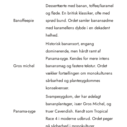
Desserttærte med banan, toffee/karamel
og fløde. En britisk klassiker, ofte med
Banoffeepie
sprød bund. Ordet samler banansødme
med karamellens dybde i en dekadent
helhed.
Historisk banansort, engang
dominerende, men hårdt ramt af
Panama-syge. Kendes for mere intens
Gros michel
banansmag og fastere tekstur. Ordet
vækker fortællingen om monokulturens
sårbarhed og plantesygdommes
konsekvenser.
Svampesygdom, der har ødelagt
bananplantager, især Gros Michel, og
Panama-syge
truer Cavendish. Kendt som Tropical
Race 4 i moderne udbrud. Ordet peger
på sårbarhed i monokulturer.