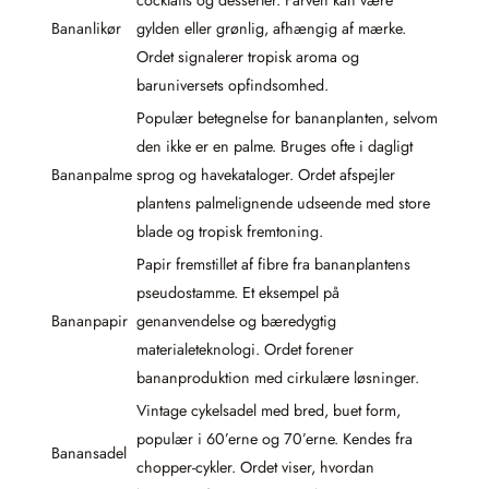
cocktails og desserter. Farven kan være
Bananlikør
gylden eller grønlig, afhængig af mærke.
Ordet signalerer tropisk aroma og
baruniversets opfindsomhed.
Populær betegnelse for bananplanten, selvom
den ikke er en palme. Bruges ofte i dagligt
Bananpalme
sprog og havekataloger. Ordet afspejler
plantens palmelignende udseende med store
blade og tropisk fremtoning.
Papir fremstillet af fibre fra bananplantens
pseudostamme. Et eksempel på
Bananpapir
genanvendelse og bæredygtig
materialeteknologi. Ordet forener
bananproduktion med cirkulære løsninger.
Vintage cykelsadel med bred, buet form,
populær i 60’erne og 70’erne. Kendes fra
Banansadel
chopper-cykler. Ordet viser, hvordan