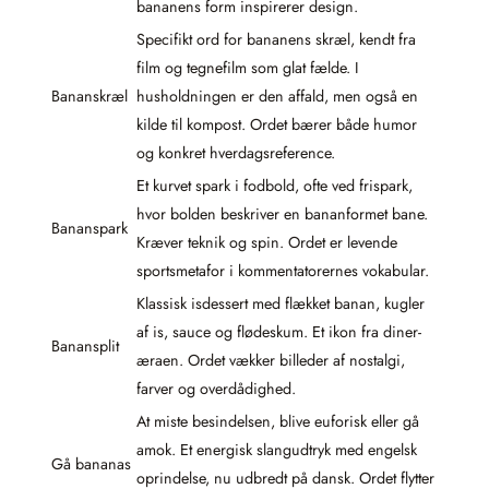
bananens form inspirerer design.
Specifikt ord for bananens skræl, kendt fra
film og tegnefilm som glat fælde. I
Bananskræl
husholdningen er den affald, men også en
kilde til kompost. Ordet bærer både humor
og konkret hverdagsreference.
Et kurvet spark i fodbold, ofte ved frispark,
hvor bolden beskriver en bananformet bane.
Bananspark
Kræver teknik og spin. Ordet er levende
sportsmetafor i kommentatorernes vokabular.
Klassisk isdessert med flækket banan, kugler
af is, sauce og flødeskum. Et ikon fra diner-
Banansplit
æraen. Ordet vækker billeder af nostalgi,
farver og overdådighed.
At miste besindelsen, blive euforisk eller gå
amok. Et energisk slangudtryk med engelsk
Gå bananas
oprindelse, nu udbredt på dansk. Ordet flytter