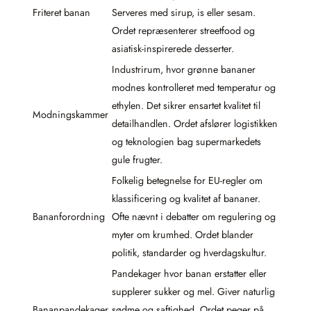
Friteret banan
Serveres med sirup, is eller sesam.
Ordet repræsenterer streetfood og
asiatisk-inspirerede desserter.
Industrirum, hvor grønne bananer
modnes kontrolleret med temperatur og
ethylen. Det sikrer ensartet kvalitet til
Modningskammer
detailhandlen. Ordet afslører logistikken
og teknologien bag supermarkedets
gule frugter.
Folkelig betegnelse for EU-regler om
klassificering og kvalitet af bananer.
Bananforordning
Ofte nævnt i debatter om regulering og
myter om krumhed. Ordet blander
politik, standarder og hverdagskultur.
Pandekager hvor banan erstatter eller
supplerer sukker og mel. Giver naturlig
Bananpandekager
sødme og saftighed. Ordet peger på