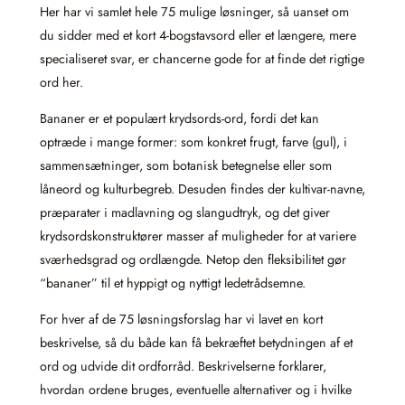
Her har vi samlet hele 75 mulige løsninger, så uanset om
du sidder med et kort 4‑bogstavsord eller et længere, mere
specialiseret svar, er chancerne gode for at finde det rigtige
ord her.
Bananer er et populært krydsords‑ord, fordi det kan
optræde i mange former: som konkret frugt, farve (gul), i
sammensætninger, som botanisk betegnelse eller som
låneord og kulturbegreb. Desuden findes der kultivar‑navne,
præparater i madlavning og slangudtryk, og det giver
krydsordskonstruktører masser af muligheder for at variere
sværhedsgrad og ordlængde. Netop den fleksibilitet gør
“bananer” til et hyppigt og nyttigt ledetrådsemne.
For hver af de 75 løsningsforslag har vi lavet en kort
beskrivelse, så du både kan få bekræftet betydningen af et
ord og udvide dit ordforråd. Beskrivelserne forklarer,
hvordan ordene bruges, eventuelle alternativer og i hvilke