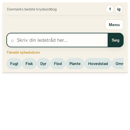
Spring
f
ig
Danmarks bedste krydsordbog
til
indhold
Menu
⌕
Søg
Tilmeld nyhedsbrev
Fugl
Fisk
Dyr
Flod
Plante
Hovedstad
Område