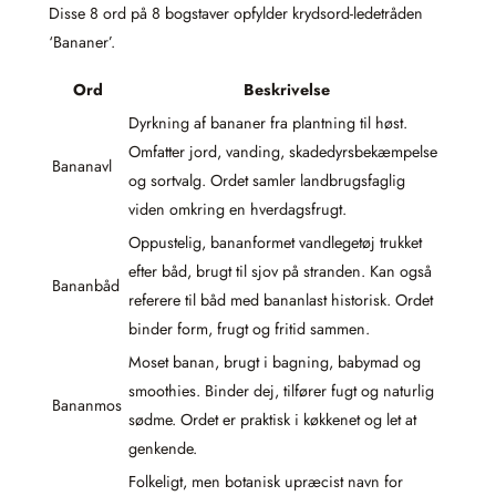
Disse 8 ord på 8 bogstaver opfylder krydsord-ledetråden
‘Bananer’.
Ord
Beskrivelse
Dyrkning af bananer fra plantning til høst.
Omfatter jord, vanding, skadedyrsbekæmpelse
Bananavl
og sortvalg. Ordet samler landbrugsfaglig
viden omkring en hverdagsfrugt.
Oppustelig, bananformet vandlegetøj trukket
efter båd, brugt til sjov på stranden. Kan også
Bananbåd
referere til båd med bananlast historisk. Ordet
binder form, frugt og fritid sammen.
Moset banan, brugt i bagning, babymad og
smoothies. Binder dej, tilfører fugt og naturlig
Bananmos
sødme. Ordet er praktisk i køkkenet og let at
genkende.
Folkeligt, men botanisk upræcist navn for