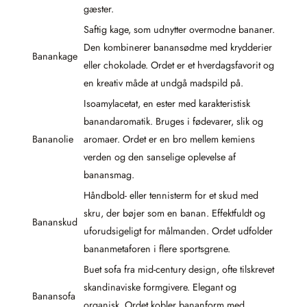
gæster.
Saftig kage, som udnytter overmodne bananer.
Den kombinerer banansødme med krydderier
Banankage
eller chokolade. Ordet er et hverdagsfavorit og
en kreativ måde at undgå madspild på.
Isoamylacetat, en ester med karakteristisk
banandaromatik. Bruges i fødevarer, slik og
Bananolie
aromaer. Ordet er en bro mellem kemiens
verden og den sanselige oplevelse af
banansmag.
Håndbold- eller tennisterm for et skud med
skru, der bøjer som en banan. Effektfuldt og
Bananskud
uforudsigeligt for målmanden. Ordet udfolder
bananmetaforen i flere sportsgrene.
Buet sofa fra mid-century design, ofte tilskrevet
skandinaviske formgivere. Elegant og
Banansofa
organisk. Ordet kobler bananform med