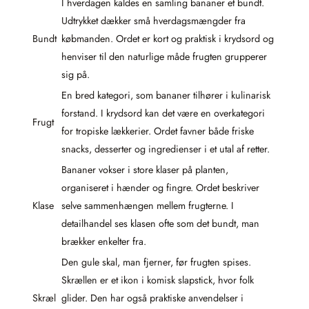
I hverdagen kaldes en samling bananer et bundt.
Udtrykket dækker små hverdagsmængder fra
Bundt
købmanden. Ordet er kort og praktisk i krydsord og
henviser til den naturlige måde frugten grupperer
sig på.
En bred kategori, som bananer tilhører i kulinarisk
forstand. I krydsord kan det være en overkategori
Frugt
for tropiske lækkerier. Ordet favner både friske
snacks, desserter og ingredienser i et utal af retter.
Bananer vokser i store klaser på planten,
organiseret i hænder og fingre. Ordet beskriver
Klase
selve sammenhængen mellem frugterne. I
detailhandel ses klasen ofte som det bundt, man
brækker enkelter fra.
Den gule skal, man fjerner, før frugten spises.
Skrællen er et ikon i komisk slapstick, hvor folk
Skræl
glider. Den har også praktiske anvendelser i