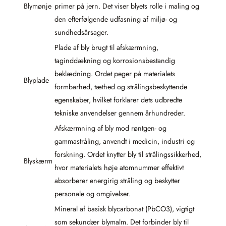
Blymønje
primer på jern. Det viser blyets rolle i maling og
den efterfølgende udfasning af miljø- og
sundhedsårsager.
Plade af bly brugt til afskærmning,
taginddækning og korrosionsbestandig
beklædning. Ordet peger på materialets
Blyplade
formbarhed, tæthed og strålingsbeskyttende
egenskaber, hvilket forklarer dets udbredte
tekniske anvendelser gennem århundreder.
Afskærmning af bly mod røntgen- og
gammastråling, anvendt i medicin, industri og
forskning. Ordet knytter bly til strålingssikkerhed,
Blyskærm
hvor materialets høje atomnummer effektivt
absorberer energirig stråling og beskytter
personale og omgivelser.
Mineral af basisk blycarbonat (PbCO3), vigtigt
som sekundær blymalm. Det forbinder bly til