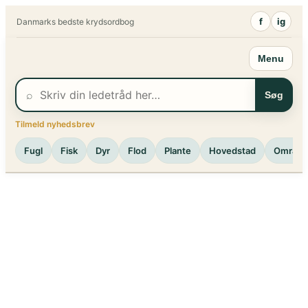
Spring
f
ig
Danmarks bedste krydsordbog
til
indhold
Menu
⌕
Søg
Tilmeld nyhedsbrev
Fugl
Fisk
Dyr
Flod
Plante
Hovedstad
Område