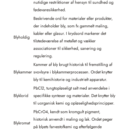
nutidige restriktioner af hensyn til sundhed og
fødevaresikkerhed.
Beskrivende ord for materialer eller produkter,
der indeholder bly, som fx gammelt maling,
kabler eller glasur. I krydsord markerer det
Blyholdig
tilstedeværelse af metallet og vækker
associationer til sikkerhed, sanering og
regulering.
Kammer af bly brugt historisk til fremstilling af
Blykammer
svovlsyre i blykammerprocessen. Ordet knytter
bly til kemihistorie og industrielt apparatur.
PbCl2, tungtopløseligt salt med anvendelse i
Blyklorid
specifikke synteser og materialer. Det knytter bly
til uorganisk kemi og opløselighedsprincipper.
PbCrO4, kendt som kromgult pigment,
historisk anvendt i maling og lak. Ordet peger
Blykromat
på blyets farvestofkemi og efterfølgende