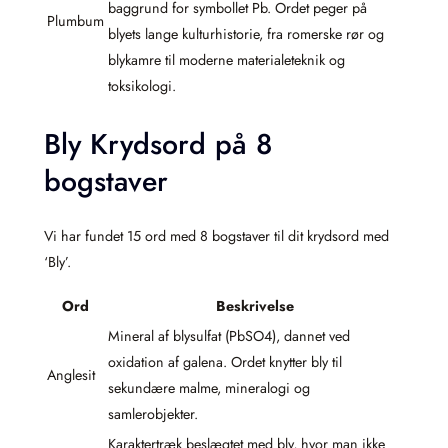
baggrund for symbollet Pb. Ordet peger på
Plumbum
blyets lange kulturhistorie, fra romerske rør og
blykamre til moderne materialeteknik og
toksikologi.
Bly Krydsord på 8
bogstaver
Vi har fundet 15 ord med 8 bogstaver til dit krydsord med
‘Bly’.
Ord
Beskrivelse
Mineral af bly­sulfat (PbSO4), dannet ved
oxidation af galena. Ordet knytter bly til
Anglesit
sekundære malme, mineralogi og
samlerobjekter.
Karaktertræk beslægtet med bly, hvor man ikke