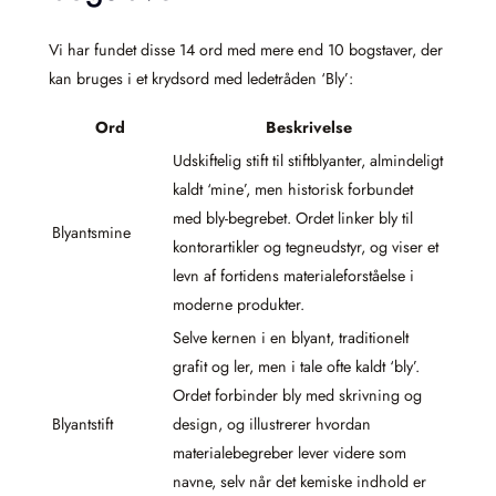
Vi har fundet disse 14 ord med mere end 10 bogstaver, der
kan bruges i et krydsord med ledetråden ‘Bly’:
Ord
Beskrivelse
Udskiftelig stift til stiftblyanter, almindeligt
kaldt ‘mine’, men historisk forbundet
med bly-begrebet. Ordet linker bly til
Blyantsmine
kontorartikler og tegneudstyr, og viser et
levn af fortidens materialeforståelse i
moderne produkter.
Selve kernen i en blyant, traditionelt
grafit og ler, men i tale ofte kaldt ‘bly’.
Ordet forbinder bly med skrivning og
Blyantstift
design, og illustrerer hvordan
materialebegreber lever videre som
navne, selv når det kemiske indhold er