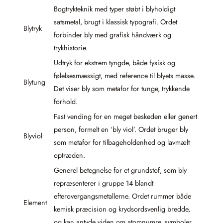
Bogtrykteknik med typer støbt i blyholdigt
satsmetal, brugt i klassisk typografi. Ordet
Blytryk
forbinder bly med grafisk håndværk og
trykhistorie.
Udtryk for ekstrem tyngde, både fysisk og
følelsesmæssigt, med reference til blyets masse.
Blytung
Det viser bly som metafor for tunge, trykkende
forhold.
Fast vending for en meget beskeden eller genert
person, formelt en ‘bly viol’. Ordet bruger bly
Blyviol
som metafor for tilbageholdenhed og lavmælt
optræden.
Generel betegnelse for et grundstof, som bly
repræsenterer i gruppe 14 blandt
efterovergangsmetallerne. Ordet rummer både
Element
kemisk præcision og krydsordsvenlig bredde,
og kan antyde viden om atomnumre, symboler