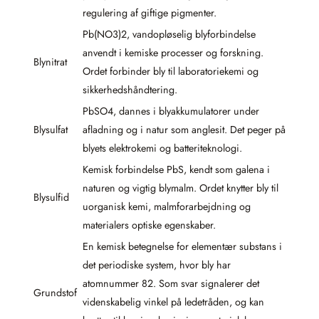
regulering af giftige pigmenter.
Pb(NO3)2, vandopløselig blyforbindelse
anvendt i kemiske processer og forskning.
Blynitrat
Ordet forbinder bly til laboratoriekemi og
sikkerhedshåndtering.
PbSO4, dannes i blyakkumulatorer under
Blysulfat
afladning og i natur som anglesit. Det peger på
blyets elektrokemi og batteriteknologi.
Kemisk forbindelse PbS, kendt som galena i
naturen og vigtig blymalm. Ordet knytter bly til
Blysulfid
uorganisk kemi, malmforarbejdning og
materialers optiske egenskaber.
En kemisk betegnelse for elementær substans i
det periodiske system, hvor bly har
atomnummer 82. Som svar signalerer det
Grundstof
videnskabelig vinkel på ledetråden, og kan