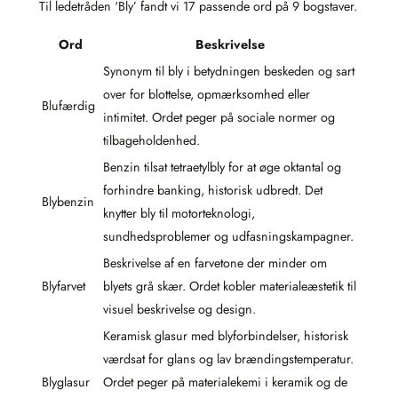
Til ledetråden ‘Bly’ fandt vi 17 passende ord på 9 bogstaver.
Ord
Beskrivelse
Synonym til bly i betydningen beskeden og sart
over for blottelse, opmærksomhed eller
Blufærdig
intimitet. Ordet peger på sociale normer og
tilbageholdenhed.
Benzin tilsat tetraetylbly for at øge oktantal og
forhindre banking, historisk udbredt. Det
Blybenzin
knytter bly til motorteknologi,
sundhedsproblemer og udfasningskampagner.
Beskrivelse af en farvetone der minder om
Blyfarvet
blyets grå skær. Ordet kobler materialeæstetik til
visuel beskrivelse og design.
Keramisk glasur med blyforbindelser, historisk
værdsat for glans og lav brændingstemperatur.
Blyglasur
Ordet peger på materialekemi i keramik og de