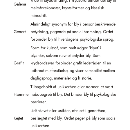
kilde til blyudvinding. I krydsord binder det bly til
Galena
malmforekomster, krystalformer og klassisk
minedrift.
Almindeligt synonym for bly i personbeskrivende
Genert
betydning, pegende på social hæmning. Ordet
forbinder bly til hverdagens psykologiske sprog.
Form for kulstof, som reelt udgør ‘blyet’ i
blyanter, selvom navnet antyder bly. Som
Grafit
krydsordssvar forbinder grafit ledetråden til en
udbredt misforståelse, og viser samspillet mellem
dagligsprog, materialer og historie.
Tilbageholdt af usikkerhed eller normer, et nært
Hæmmet
nabobegreb til bly. Det binder bly til psykologiske
barrierer.
Lidt akavet eller usikker, ofte set i generthed,
Kejtet
beslægtet med bly. Ordet peger på bly som social
usikkerhed.