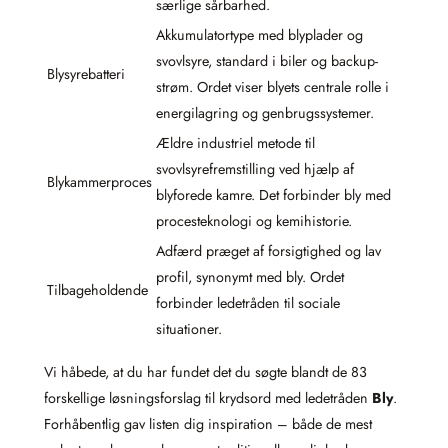
særlige sårbarhed.
Akkumulatortype med blyplader og
svovlsyre, standard i biler og backup-
Blysyrebatteri
strøm. Ordet viser blyets centrale rolle i
energilagring og genbrugssystemer.
Ældre industriel metode til
svovlsyrefremstilling ved hjælp af
Blykammerproces
blyforede kamre. Det forbinder bly med
proces­teknologi og kemihistorie.
Adfærd præget af forsigtighed og lav
profil, synonymt med bly. Ordet
Tilbageholdende
forbinder ledetråden til sociale
situationer.
Vi håbede, at du har fundet det du søgte blandt de 83
forskellige løsningsforslag til krydsord med ledetråden
Bly
.
Forhåbentlig gav listen dig inspiration – både de mest