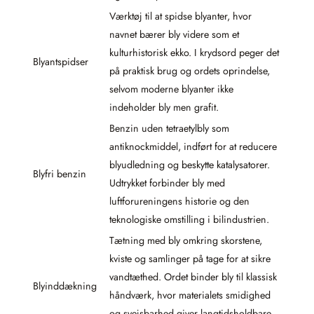
Værktøj til at spidse blyanter, hvor
navnet bærer bly videre som et
kulturhistorisk ekko. I krydsord peger det
Blyantspidser
på praktisk brug og ordets oprindelse,
selvom moderne blyanter ikke
indeholder bly men grafit.
Benzin uden tetraetylbly som
antiknockmiddel, indført for at reducere
blyudledning og beskytte katalysatorer.
Blyfri benzin
Udtrykket forbinder bly med
luftforureningens historie og den
teknologiske omstilling i bilindustrien.
Tætning med bly omkring skorstene,
kviste og samlinger på tage for at sikre
vandtæthed. Ordet binder bly til klassisk
Blyinddækning
håndværk, hvor materialets smidighed
og svejsbarhed giver langtidsholdbare