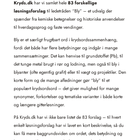
Kryds.dk
har vi samlet hele
83 forskellige
løsningsforslag
til ledetråden “Bly” – et udvalg der
spænder fra kemiske betegnelser og historiske anvendelser
til hverdagssprog og faste vendinger.
Bly er et særligt frugtbart ord i krydsordssammenhæng,
fordi det både har flere betydninger og indgår i mange
sammensætninger. Det kan henvise til grundstoffet (Pb), til
det tunge metal brugt i rør og lodning, men også til bly i
blyanter (ofte egentlig grafit) eller til vægt og projektiler. Den
korte form og de mange afledninger gør “bly” til et
populært krydsordsord – det giver mulighed for mange
synonymer, forkortelser og tematiske varianter i både korte
og længere gitterløsninger.
På Kryds.dk har vi ikke bare listet de 83 forslag – til hvert
enkelt løsningsforslag har vi lavet en kort beskrivelse, så du
kan få mere baggrundsviden om ordet, dets betydning og