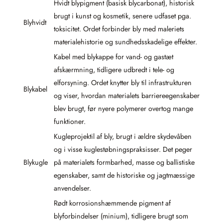
Hvidt blypigment (basisk blycarbonat), historisk
brugt i kunst og kosmetik, senere udfaset pga.
Blyhvidt
toksicitet. Ordet forbinder bly med maleriets
materialehistorie og sundhedsskadelige effekter.
Kabel med blykappe for vand- og gas­tæt
afskærmning, tidligere udbredt i tele- og
elforsyning. Ordet knytter bly til infrastrukturen
Blykabel
og viser, hvordan materialets barriereegenskaber
blev brugt, før nyere polymerer overtog mange
funktioner.
Kugleprojektil af bly, brugt i ældre skydevåben
og i visse kuglestøbningspraksisser. Det peger
Blykugle
på materialets formbarhed, masse og ballistiske
egenskaber, samt de historiske og jagtmæssige
anvendelser.
Rødt korrosionshæmmende pigment af
blyforbindelser (minium), tidligere brugt som