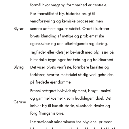
formål hvor vægt og formbarhed er centrale.
Rør fremstillet af bly, historisk brugt til
vandforsyning og kemiske processer, men
Blyrør
senere udfaset pga. toksicitet. Ordet illustrerer
blyets blanding af nyttige og problematiske
egenskaber og den efterfølgende regulering.
Tagflader eller -detaljer beklædt med bly, især på
historiske bygninger for tætning og holdbarhed.
Blytag
Det viser blyets vejrfaste, formbare karakter og
forklarer, hvorfor materialet stadig vedligeholdes
på fredede ejendomme.
Franskbetegnet blyhvidt pigment, brugt i maleri
og gammel kosmetik som hudblegemiddel. Det
Ceruse
kobler bly til kunsthistorie, skønhedsidealer og
forgiftningshistorie.
Internationalt mineralnavn for blyglans, primær