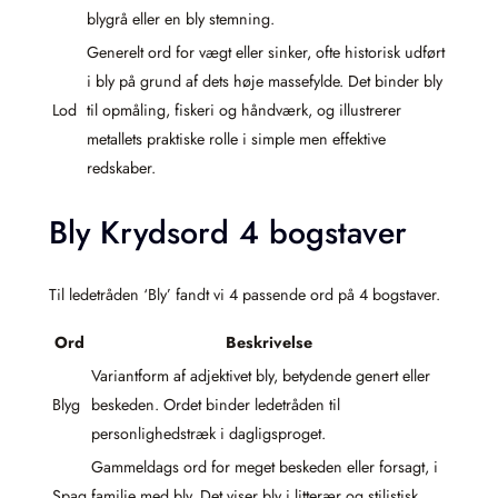
blygrå eller en bly stemning.
Generelt ord for vægt eller sinker, ofte historisk udført
i bly på grund af dets høje massefylde. Det binder bly
Lod
til opmåling, fiskeri og håndværk, og illustrerer
metallets praktiske rolle i simple men effektive
redskaber.
Bly Krydsord 4 bogstaver
Til ledetråden ‘Bly’ fandt vi 4 passende ord på 4 bogstaver.
Ord
Beskrivelse
Variantform af adjektivet bly, betydende genert eller
Blyg
beskeden. Ordet binder ledetråden til
personlighedstræk i dagligsproget.
Gammeldags ord for meget beskeden eller forsagt, i
Spag
familie med bly. Det viser bly i litterær og stilistisk