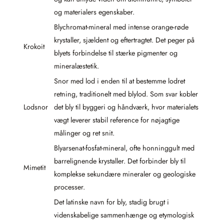
og materialers egenskaber.
Blychromat-mineral med intense orange-røde
krystaller, sjældent og eftertragtet. Det peger på
Krokoit
blyets forbindelse til stærke pigmenter og
mineralæstetik.
Snor med lod i enden til at bestemme lodret
retning, traditionelt med blylod. Som svar kobler
Lodsnor
det bly til byggeri og håndværk, hvor materialets
vægt leverer stabil reference for nøjagtige
målinger og ret snit.
Blyarsenat-fosfat-mineral, ofte honninggult med
barrelignende krystaller. Det forbinder bly til
Mimetit
komplekse sekundære mineraler og geologiske
processer.
Det latinske navn for bly, stadig brugt i
videnskabelige sammenhænge og etymologisk