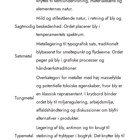
knyttes til kemiundervisning, materialelære og
elementernes natur.
Mild og stillestående natur, i retning af bly og
Sagtmodig
beskedenhed. Ordet placerer bly i
temperamentets spektrum.
Metallegering til typografisk sats, traditionelt
blybaseret for smeltepunkt og flydeevne. Ordet
Satsmetal
peger på bly i grafiske processer og
håndværkstraditioner.
Overkategori for metaller med høj massefylde
og potentielle toksiske egenskaber, hvor bly er
en klassisk repræsentant. I krydsord binder
Tungmetal
ordet bly til miljøregulering, arbejdsmiljø,
affaldshåndtering og diskussioner om blyfri
alternativer i produkter.
Legering af bly, antimon og tin brugt til
Typemetal
støbning af tryktyper i bogtryk. Det knytter bly til