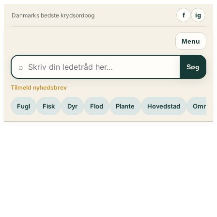
Spring
f
ig
Danmarks bedste krydsordbog
til
indhold
Menu
⌕
Søg
Tilmeld nyhedsbrev
Fugl
Fisk
Dyr
Flod
Plante
Hovedstad
Område