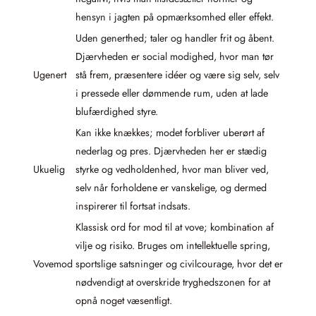
hensyn i jagten på opmærksomhed eller effekt.
Uden generthed; taler og handler frit og åbent.
Djærvheden er social modighed, hvor man tør
Ugenert
stå frem, præsentere idéer og være sig selv, selv
i pressede eller dømmende rum, uden at lade
blufærdighed styre.
Kan ikke knækkes; modet forbliver uberørt af
nederlag og pres. Djærvheden her er stædig
Ukuelig
styrke og vedholdenhed, hvor man bliver ved,
selv når forholdene er vanskelige, og dermed
inspirerer til fortsat indsats.
Klassisk ord for mod til at vove; kombination af
vilje og risiko. Bruges om intellektuelle spring,
Vovemod
sportslige satsninger og civilcourage, hvor det er
nødvendigt at overskride tryghedszonen for at
opnå noget væsentligt.