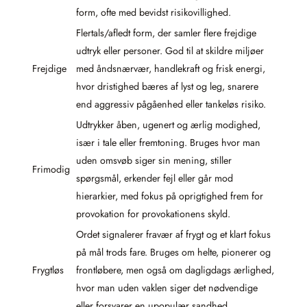
form, ofte med bevidst risikovillighed.
Flertals/afledt form, der samler flere frejdige
udtryk eller personer. God til at skildre miljøer
Frejdige
med åndsnærvær, handlekraft og frisk energi,
hvor dristighed bæres af lyst og leg, snarere
end aggressiv pågåenhed eller tankeløs risiko.
Udtrykker åben, ugenert og ærlig modighed,
især i tale eller fremtoning. Bruges hvor man
uden omsvøb siger sin mening, stiller
Frimodig
spørgsmål, erkender fejl eller går mod
hierarkier, med fokus på oprigtighed frem for
provokation for provokationens skyld.
Ordet signalerer fravær af frygt og et klart fokus
på mål trods fare. Bruges om helte, pionerer og
Frygtløs
frontløbere, men også om dagligdags ærlighed,
hvor man uden vaklen siger det nødvendige
eller forsvarer en upopulær sandhed.