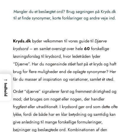
Mangler du et beslægtet ord? Brug søgningen på Kryds.dk
til at finde synonymer, korte forklaringer og andre veje ind.
Kryds.dk
byder velkommen til vores guide til
Djærve
krydsord
– en samlet oversigt over hele
60
forskellige
løsningsforslag til krydsord, hvor ledetråden lyder
“Djærve”. Har du nogensinde stået fast på et kryds og haft
brug for flere muligheder end de oplagte synonymer? Her
→
får du masser af inspiration og variationer, samlet ét sted.
Indhold
Ordet “djærve” signalerer først og fremmest dristighed og
mod; det bruges om noget eller nogen, der handler
frygtløst eller utraditionelt. I krydsord gør ord som dette ofte
lykke, fordi de både har en klar betydning og samtidig kan
give anledning til mange forskellige formuleringer,
bøjninger og beslægtede ord. Kombinationen af den