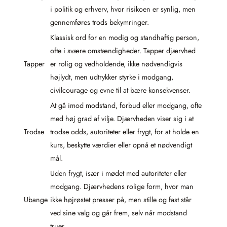
i politik og erhverv, hvor risikoen er synlig, men
gennemføres trods bekymringer.
Klassisk ord for en modig og standhaftig person,
ofte i svære omstændigheder. Tapper djærvhed
Tapper
er rolig og vedholdende, ikke nødvendigvis
højlydt, men udtrykker styrke i modgang,
civilcourage og evne til at bære konsekvenser.
At gå imod modstand, forbud eller modgang, ofte
med høj grad af vilje. Djærvheden viser sig i at
Trodse
trodse odds, autoriteter eller frygt, for at holde en
kurs, beskytte værdier eller opnå et nødvendigt
mål.
Uden frygt, især i mødet med autoriteter eller
modgang. Djærvhedens rolige form, hvor man
Ubange
ikke højrøstet presser på, men stille og fast står
ved sine valg og går frem, selv når modstand
truer.