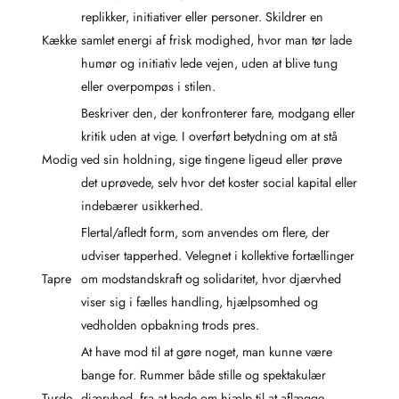
replikker, initiativer eller personer. Skildrer en
Kække
samlet energi af frisk modighed, hvor man tør lade
humør og initiativ lede vejen, uden at blive tung
eller overpompøs i stilen.
Beskriver den, der konfronterer fare, modgang eller
kritik uden at vige. I overført betydning om at stå
Modig
ved sin holdning, sige tingene ligeud eller prøve
det uprøvede, selv hvor det koster social kapital eller
indebærer usikkerhed.
Flertal/afledt form, som anvendes om flere, der
udviser tapperhed. Velegnet i kollektive fortællinger
Tapre
om modstandskraft og solidaritet, hvor djærvhed
viser sig i fælles handling, hjælpsomhed og
vedholden opbakning trods pres.
At have mod til at gøre noget, man kunne være
bange for. Rummer både stille og spektakulær
Turde
djærvhed, fra at bede om hjælp til at aflægge