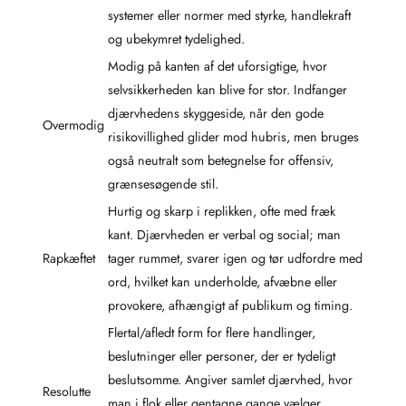
systemer eller normer med styrke, handlekraft
og ubekymret tydelighed.
Modig på kanten af det uforsigtige, hvor
selvsikkerheden kan blive for stor. Indfanger
djærvhedens skyggeside, når den gode
Overmodig
risikovillighed glider mod hubris, men bruges
også neutralt som betegnelse for offensiv,
grænsesøgende stil.
Hurtig og skarp i replikken, ofte med fræk
kant. Djærvheden er verbal og social; man
Rapkæftet
tager rummet, svarer igen og tør udfordre med
ord, hvilket kan underholde, afvæbne eller
provokere, afhængigt af publikum og timing.
Flertal/afledt form for flere handlinger,
beslutninger eller personer, der er tydeligt
beslutsomme. Angiver samlet djærvhed, hvor
Resolutte
man i flok eller gentagne gange vælger