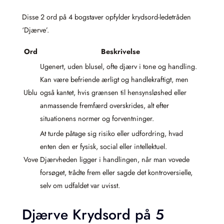
Disse 2 ord på 4 bogstaver opfylder krydsord-ledetråden
‘Djærve’.
Ord
Beskrivelse
Ugenert, uden blusel, ofte djærv i tone og handling.
Kan være befriende ærligt og handlekraftigt, men
Ublu
også kantet, hvis grænsen til hensynsløshed eller
anmassende fremfærd overskrides, alt efter
situationens normer og forventninger.
At turde påtage sig risiko eller udfordring, hvad
enten den er fysisk, social eller intellektuel.
Vove
Djærvheden ligger i handlingen, når man vovede
forsøget, trådte frem eller sagde det kontroversielle,
selv om udfaldet var uvisst.
Djærve Krydsord på 5