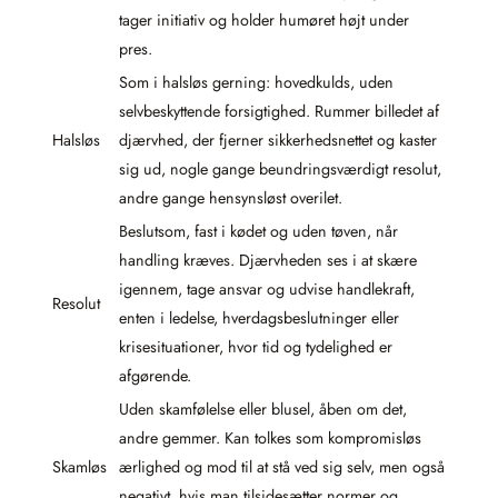
tager initiativ og holder humøret højt under
pres.
Som i halsløs gerning: hovedkulds, uden
selvbeskyttende forsigtighed. Rummer billedet af
Halsløs
djærvhed, der fjerner sikkerhedsnettet og kaster
sig ud, nogle gange beundringsværdigt resolut,
andre gange hensynsløst overilet.
Beslutsom, fast i kødet og uden tøven, når
handling kræves. Djærvheden ses i at skære
igennem, tage ansvar og udvise handlekraft,
Resolut
enten i ledelse, hverdagsbeslutninger eller
krisesituationer, hvor tid og tydelighed er
afgørende.
Uden skamfølelse eller blusel, åben om det,
andre gemmer. Kan tolkes som kompromisløs
Skamløs
ærlighed og mod til at stå ved sig selv, men også
negativt, hvis man tilsidesætter normer og