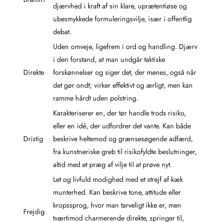
djærvhed i kraft af sin klare, uprætentiøse og
ubesmykkede formuleringsvilje, især i offentlig
debat.
Uden omveje, ligefrem i ord og handling. Djærv
i den forstand, at man undgår taktiske
Direkte
forskønnelser og siger det, der menes, også når
det gør ondt; virker effektivt og ærligt, men kan
ramme hårdt uden polstring.
Karakteriserer en, der tør handle trods risiko,
eller en idé, der udfordrer det vante. Kan både
Dristig
beskrive heltemod og grænsesøgende adfærd,
fra kunstneriske greb til risikofyldte beslutninger,
altid med et præg af vilje til at prøve nyt.
Let og livfuld modighed med et strejf af kæk
munterhed. Kan beskrive tone, attitude eller
kropssprog, hvor man tarveligt ikke er, men
Frejdig
tværtimod charmerende direkte, springer til,