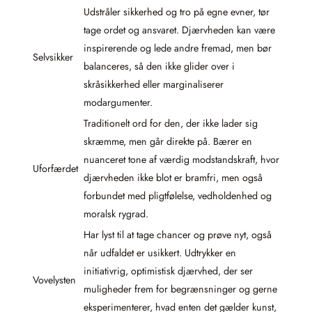
Udstråler sikkerhed og tro på egne evner, tør
tage ordet og ansvaret. Djærvheden kan være
inspirerende og lede andre fremad, men bør
Selvsikker
balanceres, så den ikke glider over i
skråsikkerhed eller marginaliserer
modargumenter.
Traditionelt ord for den, der ikke lader sig
skræmme, men går direkte på. Bærer en
nuanceret tone af værdig modstandskraft, hvor
Uforfærdet
djærvheden ikke blot er bramfri, men også
forbundet med pligtfølelse, vedholdenhed og
moralsk rygrad.
Har lyst til at tage chancer og prøve nyt, også
når udfaldet er usikkert. Udtrykker en
initiativrig, optimistisk djærvhed, der ser
Vovelysten
muligheder frem for begrænsninger og gerne
eksperimenterer, hvad enten det gælder kunst,