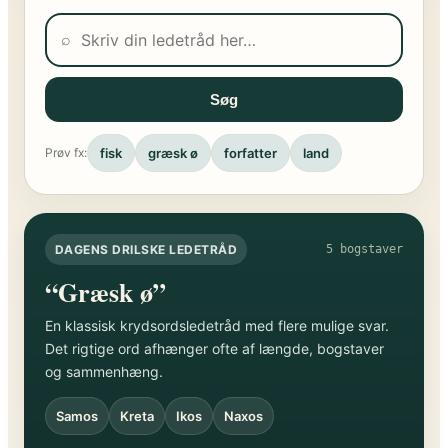
⌕
Søg
fisk
græsk ø
forfatter
land
Prøv fx:
DAGENS DRILSKE LEDETRÅD
5 bogstaver
“Græsk ø”
En klassisk krydsordsledetråd med flere mulige svar.
Det rigtige ord afhænger ofte af længde, bogstaver
og sammenhæng.
Samos
Kreta
Ikos
Naxos