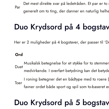
Det mest direkte svar på ledetråden. Et par er to 
Par
generelt om to ting, der danner en naturlig helh
Duo Krydsord på 4 bogstav
Her er 2 muligheder på 4 bogstaver, der passer til ‘Du
Ord
Musikalsk betegnelse for et stykke for to stemme
Duet
medvirkende. I overført betydning kan det betyd
I roning betegner det en bådtype med to roere (
Toer
favner ordet både sport og spil som to-baseret 
Duo Krydsord på 5 bogstav