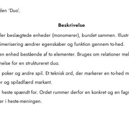
den ‘Duo’.
Beskrivelse
eller beslægtede enheder (monomerer), bundet sammen. Illust
 dimerisering ændrer egenskaber og funktion gennem to-hed.
 en enhed bestående af to elementer. Bruges om relationer mell
else for en struktureret duo.
g i poker og andre spil. Et teknisk ord, der markerer en to-hed
r og spiladfærd markant.
 heste spændt for. Ordet rummer derfor en konkret og en fags
ger i heste-meningen.