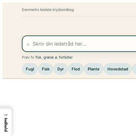
Spring
Danmarks bedste krydsordbog
til
indhold
⌕
Prøv fx:
fisk
,
græsk ø
,
forfatter
Fugl
Fisk
Dyr
Flod
Plante
Hovedstad
→
Indhold