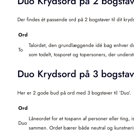
Duo Krydsord på 2 bogstav
Der findes ét passende ord på 2 bogstaver til dit kry
Ord
Talordet, den grundlæggende idé bag enhver duo.
To
som todelt, tosporet og topersoners, der understre
Duo Krydsord på 3 bogstav
Her er 2 gode bud på ord med 3 bogstaver til ‘Duo’.
Ord
Låneordet for et tospann af personer eller ting,
Duo
sammen. Ordet bærer både neutral og kunstneri