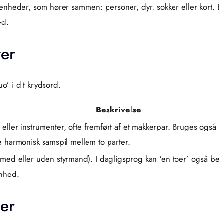
enheder, som hører sammen: personer, dyr, sokker eller kort. Bru
ed.
er
o’ i dit krydsord.
Beskrivelse
r eller instrumenter, ofte fremført af et makkerpar. Bruges og
e harmonisk samspil mellem to parter.
med eller uden styrmand). I dagligsprog kan ‘en toer’ også be
enhed.
er