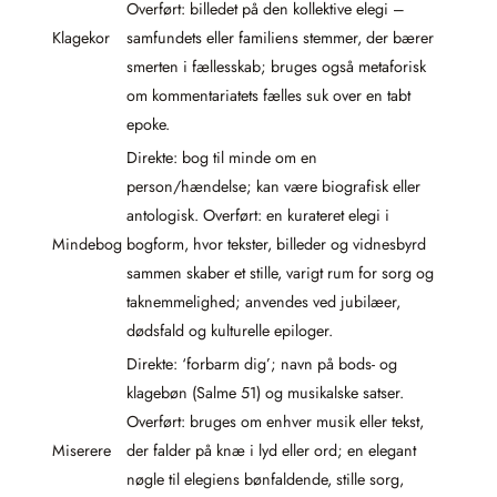
Overført: billedet på den kollektive elegi –
Klagekor
samfundets eller familiens stemmer, der bærer
smerten i fællesskab; bruges også metaforisk
om kommentariatets fælles suk over en tabt
epoke.
Direkte: bog til minde om en
person/hændelse; kan være biografisk eller
antologisk. Overført: en kurateret elegi i
Mindebog
bogform, hvor tekster, billeder og vidnesbyrd
sammen skaber et stille, varigt rum for sorg og
taknemmelighed; anvendes ved jubilæer,
dødsfald og kulturelle epiloger.
Direkte: ‘forbarm dig’; navn på bods- og
klagebøn (Salme 51) og musikalske satser.
Overført: bruges om enhver musik eller tekst,
Miserere
der falder på knæ i lyd eller ord; en elegant
nøgle til elegiens bønfaldende, stille sorg,