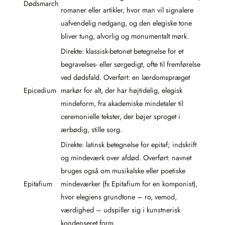
Dødsmarch
romaner eller artikler, hvor man vil signalere
uafvendelig nedgang, og den elegiske tone
bliver tung, alvorlig og monumentalt mørk.
Direkte: klassisk-betonet betegnelse for et
begravelses- eller sørgedigt, ofte til fremførelse
ved dødsfald. Overført: en lærdomspræget
Epicedium
markør for alt, der har højtidelig, elegisk
mindeform, fra akademiske mindetaler til
ceremonielle tekster, der bøjer sproget i
ærbødig, stille sorg.
Direkte: latinsk betegnelse for epitaf; indskrift
og mindeværk over afdød. Overført: navnet
bruges også om musikalske eller poetiske
Epitafium
mindeværker (fx Epitafium for en komponist),
hvor elegiens grundtone – ro, vemod,
værdighed – udspiller sig i kunstnerisk
kondenseret form.