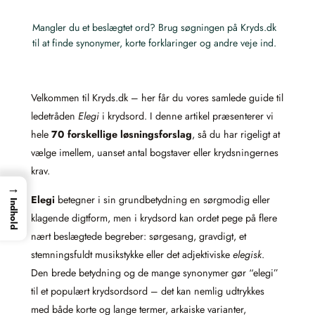
Mangler du et beslægtet ord? Brug søgningen på Kryds.dk
til at finde synonymer, korte forklaringer og andre veje ind.
Velkommen til Kryds.dk – her får du vores samlede guide til
ledetråden
Elegi
i krydsord. I denne artikel præsenterer vi
hele
70 forskellige løsningsforslag
, så du har rigeligt at
vælge imellem, uanset antal bogstaver eller krydsningernes
krav.
→
Elegi
betegner i sin grundbetydning en sørgmodig eller
Indhold
klagende digtform, men i krydsord kan ordet pege på flere
nært beslægtede begreber: sørgesang, gravdigt, et
stemningsfuldt musikstykke eller det adjektiviske
elegisk
.
Den brede betydning og de mange synonymer gør “elegi”
til et populært krydsordsord – det kan nemlig udtrykkes
med både korte og lange termer, arkaiske varianter,