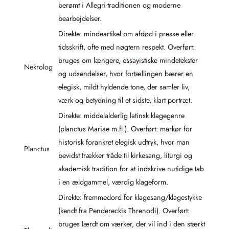
berømt i Allegri-traditionen og moderne
bearbejdelser.
Direkte: mindeartikel om afdød i presse eller
tidsskrift, ofte med nøgtern respekt. Overført:
bruges om længere, essayistiske mindetekster
Nekrolog
og udsendelser, hvor fortællingen bærer en
elegisk, mildt hyldende tone, der samler liv,
værk og betydning til et sidste, klart portræt.
Direkte: middelalderlig latinsk klagegenre
(planctus Mariae m.fl.). Overført: markør for
historisk forankret elegisk udtryk, hvor man
Planctus
bevidst trækker tråde til kirkesang, liturgi og
akademisk tradition for at indskrive nutidige tab
i en ældgammel, værdig klageform.
Direkte: fremmedord for klagesang/klagestykke
(kendt fra Pendereckis Threnodi). Overført:
bruges lærdt om værker, der vil ind i den stærkt