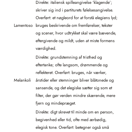
Direkte: italiensk spilleangivelse ‘klagende’;
skriver sig ind i partiturets følelsesangivelse.
Overført: et nøgleord for at forstå elegiens lyd;
Lamentoso
bruges beskrivende om fremførelser, tekster
og scener, hvor udtrykket skal være bævende,
eftergivende og mildt, uden at miste formens
værdighed.
Direkte: grundstemning af tristhed og
eftertanke; ofte langsom, drømmende og
reflekteret. Overført: bruges, når værker,
Melankoli
årstider eller stemninger bliver blåtonede og
sansende, og det elegiske sætter sig som et
filter, der gør verden mindre skærende, mere
fjern og mindepræget.
Direkte: digt skrevet til minde om en person,
begivenhed eller tid, ofte med ærbødig,
elegisk tone. Overført: betegner også små