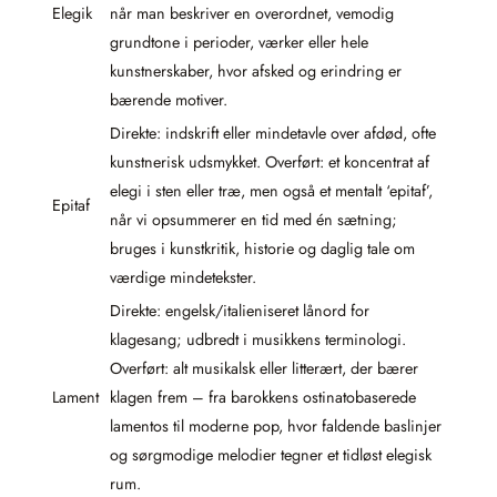
Elegik
når man beskriver en overordnet, vemodig
grundtone i perioder, værker eller hele
kunstnerskaber, hvor afsked og erindring er
bærende motiver.
Direkte: indskrift eller mindetavle over afdød, ofte
kunstnerisk udsmykket. Overført: et koncentrat af
elegi i sten eller træ, men også et mentalt ‘epitaf’,
Epitaf
når vi opsummerer en tid med én sætning;
bruges i kunstkritik, historie og daglig tale om
værdige mindetekster.
Direkte: engelsk/italieniseret lånord for
klagesang; udbredt i musikkens terminologi.
Overført: alt musikalsk eller litterært, der bærer
Lament
klagen frem – fra barokkens ostinatobaserede
lamentos til moderne pop, hvor faldende baslinjer
og sørgmodige melodier tegner et tidløst elegisk
rum.