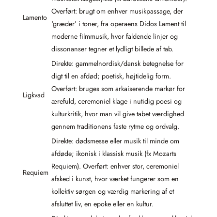
Overført: brugt om enhver musikpassage, der
Lamento
‘græder’ i toner, fra operaens Didos Lament til
moderne filmmusik, hvor faldende linjer og
dissonanser tegner et lydligt billede af tab.
Direkte: gammelnordisk/dansk betegnelse for
digt til en afdød; poetisk, højtidelig form.
Overført: bruges som arkaiserende markør for
Ligkvad
ærefuld, ceremoniel klage i nutidig poesi og
kulturkritik, hvor man vil give tabet værdighed
gennem traditionens faste rytme og ordvalg.
Direkte: dødsmesse eller musik til minde om
afdøde; ikonisk i klassisk musik (fx Mozarts
Requiem). Overført: enhver stor, ceremoniel
Requiem
afsked i kunst, hvor værket fungerer som en
kollektiv sørgen og værdig markering af et
afsluttet liv, en epoke eller en kultur.