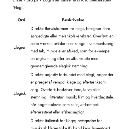
‘Elegi’.
Ord
Beskrivelse
Direkte: flertalsformen for elegi, betegner flere
sørgedigte eller melankolske tekster. Overført: en
serie værker, artikler eller sange i sammenhæng
Elegier
med tab, minde eller afsked, som for eksempel
en digtsamling eller en albumsuite med
gennemgående elegisk stemning.
Direkte: adjektiv forbundet med elegi; noget der
er præget af vemod, klage og eftertænksom
sorg. Overført: beskriver tone, farve eller
Elegisk
stemning i litteratur, musik, film og hverdagstale,
når noget opleves som stille, afdæmpet,
efterårsstemt eller afskedsagtigt.
Direkte: italiensk for klage; betegnelse for
musikalsk klagestykke (fx barokkens lamentoer).