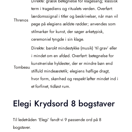
Direkte: græsk betegnelse for klagesang; klassisk
term i tragediens og ritualets verden. Overført:
lærdomssignal i titler og beskrivelser, når man vil
Threnos
pege på elegiens ældste rødder; anvendes som
stilmarkør for kunst, der søger arketypisk,
ceremoniel tyngde i sin klage.
Direkte: barokt mindestykke (musik) ‘til grav’ eller
i mindet om en afdød. Overført: betegnelse for
kunstneriske hyldester, der er mindre bøn end
Tombeau
stilfuld mindeæstetik; elegiens høflige dragt,
hvor form, skønhed og respekt løfter mindet ind i
et forfinet, tidløst rum.
Elegi Krydsord 8 bogstaver
Til ledetråden ‘Elegi’ fandt vi 9 passende ord på 8
bogstaver.