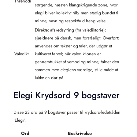
Threnodi
sørgende, næsten klangskrigende zone, hvor
elegi bliver kollektivt råb, men stadig bundet til
minde, navn og respektfuld hengivelse.
Direkte: afskedsytring (fra valediktorie);
sjældnere på dansk, men forståeligt. Overført:
anvendes om tekster og taler, der udgør et
Valedikt
kultiveret farvel; når valediktionen er
gennemtrukket af vemod og minde, falder den
sammen med elegiens værdige, stille måde at
lukke en dør på.
Elegi Krydsord 9 bogstaver
Disse 23 ord på 9 bogstaver passer til krydsord-ledetråden
‘Elegi’.
Ord
Beskrivelse