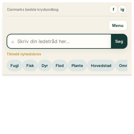
Spring
f
ig
Danmarks bedste krydsordbog
til
indhold
Menu
⌕
Søg
Tilmeld nyhedsbrev
Fugl
Fisk
Dyr
Flod
Plante
Hovedstad
Område