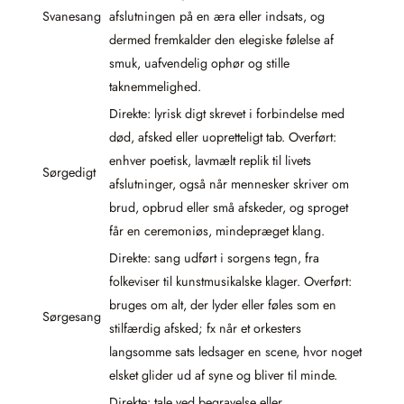
Svanesang
afslutningen på en æra eller indsats, og
dermed fremkalder den elegiske følelse af
smuk, uafvendelig ophør og stille
taknemmelighed.
Direkte: lyrisk digt skrevet i forbindelse med
død, afsked eller uopretteligt tab. Overført:
enhver poetisk, lavmælt replik til livets
Sørgedigt
afslutninger, også når mennesker skriver om
brud, opbrud eller små afskeder, og sproget
får en ceremoniøs, mindepræget klang.
Direkte: sang udført i sorgens tegn, fra
folkeviser til kunstmusikalske klager. Overført:
bruges om alt, der lyder eller føles som en
Sørgesang
stilfærdig afsked; fx når et orkesters
langsomme sats ledsager en scene, hvor noget
elsket glider ud af syne og bliver til minde.
Direkte: tale ved begravelse eller