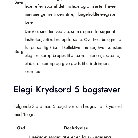
Savn
leder efter spor af det mistede og omsætter fravær til
nærvær gennem den stille, tilbageholdte elegiske
tone.
Direkte: smerten ved tab, som elegien forsøger at
fastholde, artikulere og forsone. Overført: betegner alt
fra personlig krise til kollektive traumer, hvor kunstens
Sorg
elegiske sprog bruges til at bære smerten, skabe ro,
etablere mening og give plads til erindringens
skønhed.
Elegi Krydsord 5 bogstaver
Følgende 3 ord med 5 bogstaver kan bruges i dit krydsord
med ‘Elegi’.
Ord
Beskrivelse
Direkte: et sørgedigt eller en lyrisk klagesang