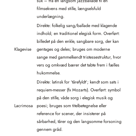
suk – fra en langsom jazzballade til en
filmsekvens med stille, længselsfuld
underlægning.
Direkte: folkelig sang/ballade med klagende
indhold; en traditionel elegisk form. Overført:
billedet på den enkle, sangbare sorg, der kan
Klagevise
gentages og deles; bruges om moderne
sange med gammelkendt tristessestruktur, hvor
vers og omkvæd bærer det tabte frem i fælles
hukommelse.
Direkte: latinsk for ‘tårefyldt’; kendt som sats i
requiem-messer (fx Mozarts). Overført: symbol
på den stille, våde sorg i elegisk musik og
Lacrimosa
poesi; bruges som titelbetegnelse eller
reference for scener, der insisterer på
sårbarhed, tårer og den langsomme forsoning
gennem gråd.