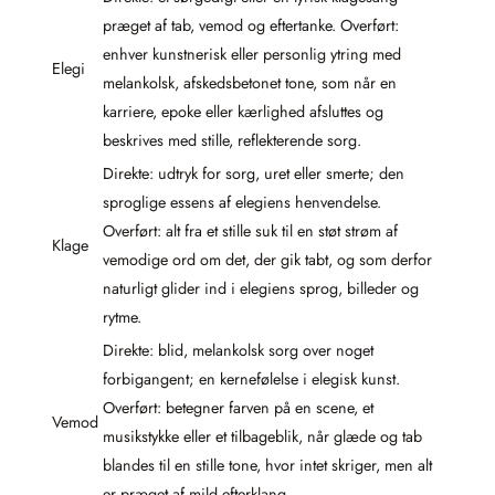
præget af tab, vemod og eftertanke. Overført:
enhver kunstnerisk eller personlig ytring med
Elegi
melankolsk, afskedsbetonet tone, som når en
karriere, epoke eller kærlighed afsluttes og
beskrives med stille, reflekterende sorg.
Direkte: udtryk for sorg, uret eller smerte; den
sproglige essens af elegiens henvendelse.
Overført: alt fra et stille suk til en støt strøm af
Klage
vemodige ord om det, der gik tabt, og som derfor
naturligt glider ind i elegiens sprog, billeder og
rytme.
Direkte: blid, melankolsk sorg over noget
forbigangent; en kernefølelse i elegisk kunst.
Overført: betegner farven på en scene, et
Vemod
musikstykke eller et tilbageblik, når glæde og tab
blandes til en stille tone, hvor intet skriger, men alt
er præget af mild efterklang.