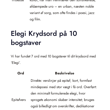
Tristesse
kultur, når man fremhæver den sofistikerede,
afdæmpede uro – en urban, næsten noble
variant af sorg, som ofte findes i poesi, jazz
og film.
Elegi Krydsord på 10
bogstaver
Vi har fundet 7 ord med 10 bogstaver til dit krydsord med
‘Elegi’.
Ord
Beskrivelse
Direkte: verslinjer på epitaf; kort, formfast
mindepoesi med stor vægt i få ord. Overført:
den minimalt formulerede elegi, hvor
Epitafvers
sprogets økonomi skaber intensitet; bruges
også billedligt om overskrifter, dedikationer