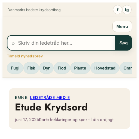
Spring
f
ig
Danmarks bedste krydsordbog
til
indhold
Menu
⌕
Søg
Tilmeld nyhedsbrev
Fugl
Fisk
Dyr
Flod
Plante
Hovedstad
Område
EMNE:
LEDETRÅDE MED E
Etude Krydsord
juni 17, 2026
Korte forklaringer og spor til din ordjagt