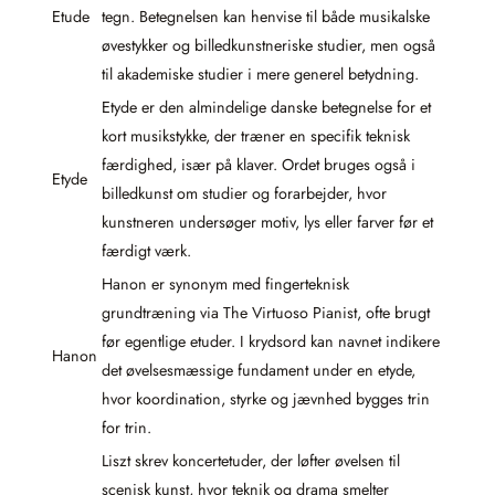
Etude
tegn. Betegnelsen kan henvise til både musikalske
øvestykker og billedkunstneriske studier, men også
til akademiske studier i mere generel betydning.
Etyde er den almindelige danske betegnelse for et
kort musikstykke, der træner en specifik teknisk
færdighed, især på klaver. Ordet bruges også i
Etyde
billedkunst om studier og forarbejder, hvor
kunstneren undersøger motiv, lys eller farver før et
færdigt værk.
Hanon er synonym med fingerteknisk
grundtræning via The Virtuoso Pianist, ofte brugt
før egentlige etuder. I krydsord kan navnet indikere
Hanon
det øvelsesmæssige fundament under en etyde,
hvor koordination, styrke og jævnhed bygges trin
for trin.
Liszt skrev koncertetuder, der løfter øvelsen til
scenisk kunst, hvor teknik og drama smelter