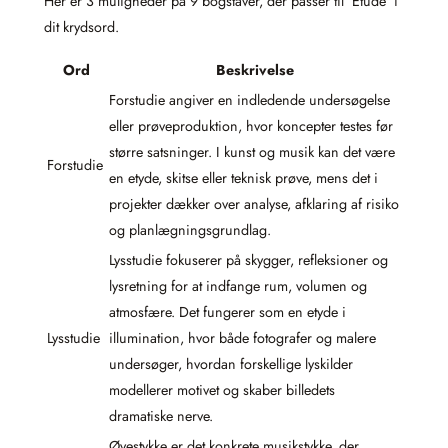
Her er 3 muligheder på 9 bogstaver, der passer til ‘Etude’ i
dit krydsord.
Ord
Beskrivelse
Forstudie angiver en indledende undersøgelse
eller prøveproduktion, hvor koncepter testes før
større satsninger. I kunst og musik kan det være
Forstudie
en etyde, skitse eller teknisk prøve, mens det i
projekter dækker over analyse, afklaring af risiko
og planlægningsgrundlag.
Lysstudie fokuserer på skygger, refleksioner og
lysretning for at indfange rum, volumen og
atmosfære. Det fungerer som en etyde i
Lysstudie
illumination, hvor både fotografer og malere
undersøger, hvordan forskellige lyskilder
modellerer motivet og skaber billedets
dramatiske nerve.
Øvestykke er det konkrete musikstykke, der