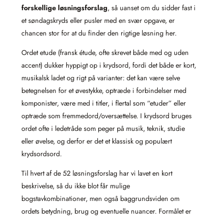
forskellige løsningsforslag
, så uanset om du sidder fast i
et søndagskryds eller pusler med en svær opgave, er
chancen stor for at du finder den rigtige løsning her.
Ordet etude (fransk étude, ofte skrevet både med og uden
accent) dukker hyppigt op i krydsord, fordi det både er kort,
musikalsk ladet og rigt på varianter: det kan være selve
betegnelsen for et øvestykke, optræde i forbindelser med
komponister, være med i titler, i flertal som “etuder” eller
optræde som fremmedord/oversættelse. I krydsord bruges
ordet ofte i ledetråde som peger på musik, teknik, studie
eller øvelse, og derfor er det et klassisk og populært
krydsordsord.
Til hvert af de 52 løsningsforslag har vi lavet en kort
beskrivelse, så du ikke blot får mulige
bogstavkombinationer, men også baggrundsviden om
ordets betydning, brug og eventuelle nuancer. Formålet er