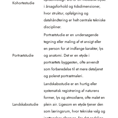
Kohortestudie
i årsagsforhold og tidsdimensioner,
hvor struktur, opfølgning og
datahåndtering er helt centrale tekniske
discipliner.
Portrætstudie er en undersøgende
tegning eller maling af et ansigt eller
en person for at indfange karakter, lys
Portrætstudie
og anatomi. Det er en etyde i
portrættets byggesten, ofte anvendt
som forberedelse til et mere detaljeret
og poleret portrætmaleri.
Landskabsstudie er en hurtig eller
systematisk registrering af naturens
former, lys og atmosfære, ofte malet en
Landskabsstudie
plein air. Ligesom en etyde tjener den
som læringsrum, hvor tekniske valg og
iagttagelser afprøves, før det endelige