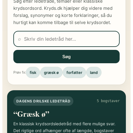
Søg efter ledetråde, temaer eller klassiske
krydsordsord. Kryds.dk hjælper dig videre med
forslag, synonymer og korte forklaringer, så du
hurtigt kan komme tilbage til selve krydsordet.
⌕
Søg
fisk
græsk ø
forfatter
land
Prøv fx:
DAGENS DRILSKE LEDETRÅD
5 bogstaver
“Græsk ø”
En klassisk krydsordsledetråd med flere mulige svar.
Det rigtige ord afhænger ofte af længde, bogstaver