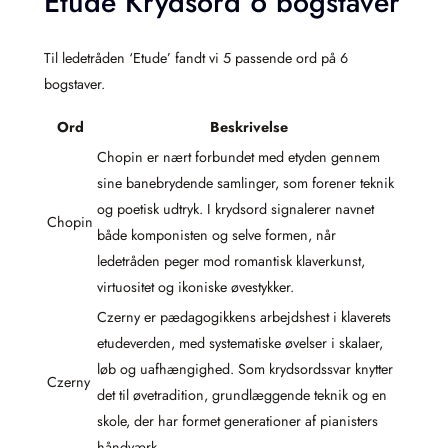
Etude Krydsord 6 bogstaver
Til ledetråden ‘Etude’ fandt vi 5 passende ord på 6
bogstaver.
Ord
Beskrivelse
Chopin er nært forbundet med etyden gennem
sine banebrydende samlinger, som forener teknik
og poetisk udtryk. I krydsord signalerer navnet
Chopin
både komponisten og selve formen, når
ledetråden peger mod romantisk klaverkunst,
virtuositet og ikoniske øvestykker.
Czerny er pædagogikkens arbejdshest i klaverets
etudeverden, med systematiske øvelser i skalaer,
løb og uafhængighed. Som krydsordssvar knytter
Czerny
det til øvetradition, grundlæggende teknik og en
skole, der har formet generationer af pianisters
håndværk.