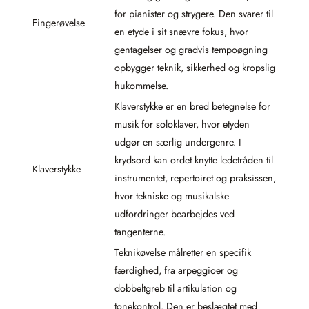
for pianister og strygere. Den svarer til
Fingerøvelse
en etyde i sit snævre fokus, hvor
gentagelser og gradvis tempoøgning
opbygger teknik, sikkerhed og kropslig
hukommelse.
Klaverstykke er en bred betegnelse for
musik for soloklaver, hvor etyden
udgør en særlig undergenre. I
krydsord kan ordet knytte ledetråden til
Klaverstykke
instrumentet, repertoiret og praksissen,
hvor tekniske og musikalske
udfordringer bearbejdes ved
tangenterne.
Teknikøvelse målretter en specifik
færdighed, fra arpeggioer og
dobbeltgreb til artikulation og
tonekontrol. Den er beslægtet med