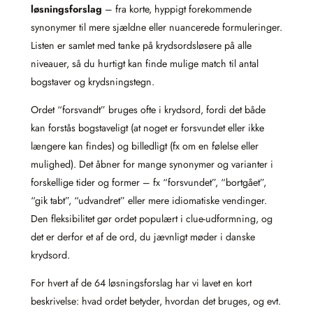
løsningsforslag
– fra korte, hyppigt forekommende
synonymer til mere sjældne eller nuancerede formuleringer.
Listen er samlet med tanke på krydsordsløsere på alle
niveauer, så du hurtigt kan finde mulige match til antal
bogstaver og krydsningstegn.
Ordet “forsvandt” bruges ofte i krydsord, fordi det både
kan forstås bogstaveligt (at noget er forsvundet eller ikke
længere kan findes) og billedligt (fx om en følelse eller
mulighed). Det åbner for mange synonymer og varianter i
forskellige tider og former – fx “forsvundet”, “bortgået”,
“gik tabt”, “udvandret” eller mere idiomatiske vendinger.
Den fleksibilitet gør ordet populært i clue-udformning, og
det er derfor et af de ord, du jævnligt møder i danske
krydsord.
For hvert af de 64 løsningsforslag har vi lavet en kort
beskrivelse: hvad ordet betyder, hvordan det bruges, og evt.