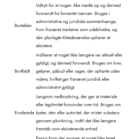
Udtryk for at nogen ikke mødte op og dermed
forsvandt fra forventet nærvær. Bruges i
administrative og juridiske sammenhænge,
Borteblev
hvor fraværet markeres som udeblivelse, og
den planlagte tilstedeværelse ophører at
eksistere.
Indikerer at noget ikke længere var aktuelt eller
gyldigt, og dermed forsvandt. Bruges om krav,
Bortfaldt
gebyrer, påbud eller sager, der ophørte uden
videre, hvilket gør fraværet juridisk eller
administrativt gyldigt.
Langsom nedbrydning, der gør at materiale
eller legitimitet forsvinder over tid. Bruges om
Eroderede
kyster, sten eller autoritet, der mister substans
gennem påvirkning, indtil det ikke længere
fremstår som eksisterende enhed.
Passiv form der angiver at noget blev taget