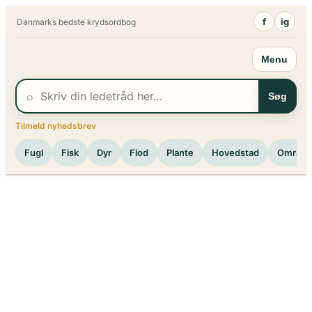
Spring
f
ig
Danmarks bedste krydsordbog
til
indhold
Menu
⌕
Søg
Tilmeld nyhedsbrev
Fugl
Fisk
Dyr
Flod
Plante
Hovedstad
Område