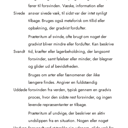
fører til forsvinden. Væske, information eller
Sivede
ansvar sivede væk, til sidst var der intet synligt
tilbage. Bruges også metaforisk om tillid eller
opbakning, der gradvist fordufter.
Præteritum af svinde, ofte brugt om noget der
gradvist bliver mindre eller fordufter. Kan beskrive
Svandt
tid, kræfter eller lagerbeholdning, der langsomt
forsvinder, samt følelser eller minder, der blegner
og glider ud af bevidstheden.
Bruges om arter eller fænomener der ikke
længere findes. Angiver en fuldstændig
Uddøde
forsvinden fra verden, typisk gennem en gradvis
proces, hvor den sidste rest forsvinder, og ingen
levende repræsentanter er tilbage.
Præteritum af undvige, der beskriver en aktiv
undslippen fra en situation. Nogen eller noget
Undveg
forsvandt ved at trække sig udenom, glide væk fra