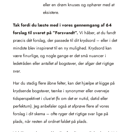
eller en drøm knuses og ophører med at
eksistere.
Tak fordi du læste med i vores gennemgang af 64
forslag til svaret på ”Forsvandt”.
Vi håber, at du fandt
præcis dét forslag, der passede til dit krydsord – eller i det
mindste blev inspireret til en ny mulighed. Krydsord kan
være finurlige, og nogle gange er det små nuancer i
ledetråden eller antallet af bogstaver, der afgør det rigtige
svar.
Har du stadig flere åbne felter, kan det hjælpe at kigge på
krydsende bogstaver, tænke i synonymer eller overveje
tidsperspektivet i clue’et (fx om det er nutid, datid eller
perfektum). Jeg anbefaler også at afprøve flere af vores
forslag i dit skema – ofte ryger det rigtige svar lige på
plads, når resten af ordnet faldet på plads.