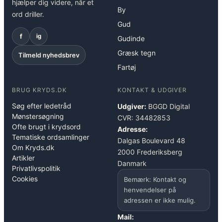
hjælper dig videre, når et
By
ord driller.
Gud
f
ig
Gudinde
Græsk tegn
Tilmeld nyhedsbrev
Fartøj
BRUG KRYDS.DK
KONTAKT & UDGIVER
Søg efter ledetråd
Udgiver:
BGGD Digital
Mønstersøgning
CVR: 34482853
Ofte brugt i krydsord
Adresse:
Tematiske ordsamlinger
Dalgas Boulevard 48
Om Kryds.dk
2000 Frederiksberg
Artikler
Danmark
Privatlivspolitik
Cookies
Bemærk: Kontakt og
henvendelser på
adressen er ikke mulig.
Mail: