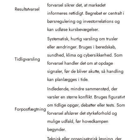
forvarsel sikrer det, at markedet
Resultatvarsel
informeres rettidigt. Begrebet er centralt i
børsregulering og investorrelations og
kan udløse kursbevægelser.
Systematisk, hurtig varsling om trusler
eller ændringer. Bruges i beredskab,
sundhed, klima og cybersikkerhed. Som
Tidligvarsling
forvarsel handler det om at opdage
signaler, før de bliver akutte, så handling
kan planlægges i tide.
Indledende, mindre sammenstød, der
varsler en større konflikt. Bruges figurativt
om tidlige opgør, debatter eller tests. Som
Forpostfægtning
forvarsel afslører det styrkeforhold og
mulige udfald, før hovedkampen
begynder.
Teknisk eller organisatorisk løsning, der