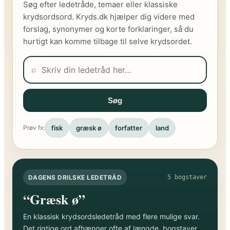
Søg efter ledetråde, temaer eller klassiske
krydsordsord. Kryds.dk hjælper dig videre med
forslag, synonymer og korte forklaringer, så du
hurtigt kan komme tilbage til selve krydsordet.
⌕
Søg
fisk
græsk ø
forfatter
land
Prøv fx:
DAGENS DRILSKE LEDETRÅD
5 bogstaver
“Græsk ø”
En klassisk krydsordsledetråd med flere mulige svar.
Det rigtige ord afhænger ofte af længde, bogstaver