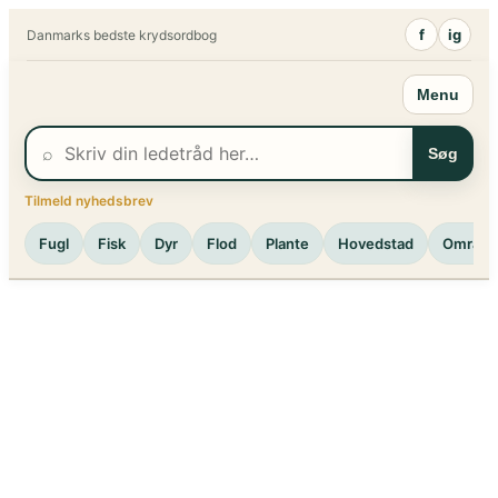
Spring
f
ig
Danmarks bedste krydsordbog
til
indhold
Menu
⌕
Søg
Tilmeld nyhedsbrev
Fugl
Fisk
Dyr
Flod
Plante
Hovedstad
Område