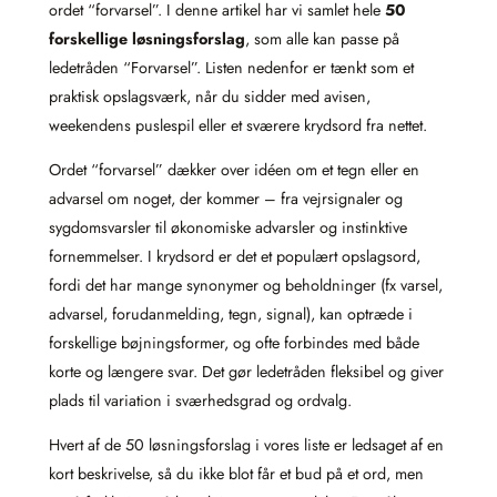
ordet “forvarsel”. I denne artikel har vi samlet hele
50
forskellige løsningsforslag
, som alle kan passe på
ledetråden “Forvarsel”. Listen nedenfor er tænkt som et
praktisk opslagsværk, når du sidder med avisen,
weekendens puslespil eller et sværere krydsord fra nettet.
Ordet “forvarsel” dækker over idéen om et tegn eller en
advarsel om noget, der kommer – fra vejrsignaler og
sygdomsvarsler til økonomiske advarsler og instinktive
fornemmelser. I krydsord er det et populært opslagsord,
fordi det har mange synonymer og beholdninger (fx varsel,
advarsel, forudanmelding, tegn, signal), kan optræde i
forskellige bøjningsformer, og ofte forbindes med både
korte og længere svar. Det gør ledetråden fleksibel og giver
plads til variation i sværhedsgrad og ordvalg.
Hvert af de 50 løsningsforslag i vores liste er ledsaget af en
kort beskrivelse, så du ikke blot får et bud på et ord, men