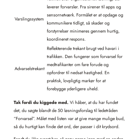
leverer forvarsler. Fra sirener til apps og
sensornetværk. Formålet er at opdage og
Varslingssystem
kommunikere tidligt, så skader og
forstyrrelser minimeres gennem hurtig,
koordineret respons.
Reflekterende trekant brugt ved havari i
trafikken. Den fungerer som forvarsel for
medtrafikanter om fare forude og
Advarselstrekant
opfordrer til nedsat hastighed. En
praktisk, lovpligtig markør for at
forebygge yderligere uheld.
Tak fordi du kiggede med.
Vi håber, at du har fundet
det, du søgte blandt de 50 løsningsforslag til ledetråden
“Forvarsel”. Målet med listen var at give mange mulige bud,
så du hurtigt kan finde det ord, der passer i dit krydsord.
Fandt du ikke svaret her, så prøv gerne igen med en anden