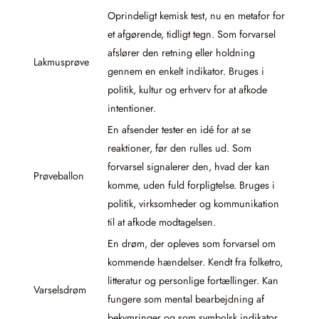
Oprindeligt kemisk test, nu en metafor for
et afgørende, tidligt tegn. Som forvarsel
afslører den retning eller holdning
Lakmusprøve
gennem en enkelt indikator. Bruges i
politik, kultur og erhverv for at afkode
intentioner.
En afsender tester en idé for at se
reaktioner, før den rulles ud. Som
forvarsel signalerer den, hvad der kan
Prøveballon
komme, uden fuld forpligtelse. Bruges i
politik, virksomheder og kommunikation
til at afkode modtagelsen.
En drøm, der opleves som forvarsel om
kommende hændelser. Kendt fra folketro,
litteratur og personlige fortællinger. Kan
Varselsdrøm
fungere som mental bearbejdning af
bekymringer og som symbolsk indikator