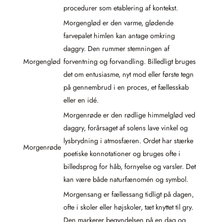
procedurer som etablering af kontekst.
Morgenglød er den varme, glødende
farvepalet himlen kan antage omkring
daggry. Den rummer stemningen af
Morgenglød
forventning og forvandling. Billedligt bruges
det om entusiasme, nyt mod eller første tegn
på gennembrud i en proces, et fællesskab
eller en idé.
Morgenrøde er den rødlige himmelglød ved
daggry, forårsaget af solens lave vinkel og
lysbrydning i atmosfæren. Ordet har stærke
Morgenrøde
poetiske konnotationer og bruges ofte i
billedsprog for håb, fornyelse og varsler. Det
kan være både naturfænomén og symbol.
Morgensang er fællessang tidligt på dagen,
ofte i skoler eller højskoler, tæt knyttet til gry.
Den markerer begyndelsen på en dag og