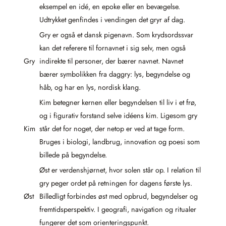
eksempel en idé, en epoke eller en bevægelse.
Udtrykket genfindes i vendingen det gryr af dag.
Gry er også et dansk pigenavn. Som krydsordssvar
kan det referere til fornavnet i sig selv, men også
Gry
indirekte til personer, der bærer navnet. Navnet
bærer symbolikken fra daggry: lys, begyndelse og
håb, og har en lys, nordisk klang.
Kim betegner kernen eller begyndelsen til liv i et frø,
og i figurativ forstand selve idéens kim. Ligesom gry
Kim
står det for noget, der netop er ved at tage form.
Bruges i biologi, landbrug, innovation og poesi som
billede på begyndelse.
Øst er verdenshjørnet, hvor solen står op. I relation til
gry peger ordet på retningen for dagens første lys.
Øst
Billedligt forbindes øst med opbrud, begyndelser og
fremtidsperspektiv. I geografi, navigation og ritualer
fungerer det som orienteringspunkt.