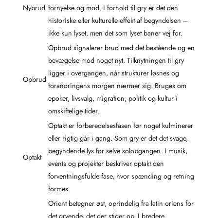
Nybrud
fornyelse og mod. I forhold til gry er det den
historiske eller kulturelle effekt af begyndelsen –
ikke kun lyset, men det som lyset baner vej for.
Opbrud signalerer brud med det bestående og en
bevægelse mod noget nyt. Tilknytningen til gry
ligger i overgangen, når strukturer løsnes og
Opbrud
forandringens morgen nærmer sig. Bruges om
epoker, livsvalg, migration, politik og kultur i
omskiftelige tider.
Optakt er forberedelsesfasen før noget kulminerer
eller rigtig går i gang. Som gry er det det svage,
begyndende lys før selve solopgangen. I musik,
Optakt
events og projekter beskriver optakt den
forventningsfulde fase, hvor spænding og retning
formes.
Orient betegner øst, oprindelig fra latin oriens for
det gryende, det der stiger op. I bredere