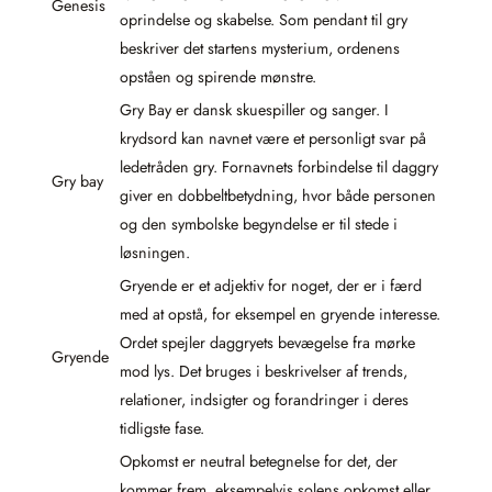
Genesis
oprindelse og skabelse. Som pendant til gry
beskriver det startens mysterium, ordenens
opståen og spirende mønstre.
Gry Bay er dansk skuespiller og sanger. I
krydsord kan navnet være et personligt svar på
ledetråden gry. Fornavnets forbindelse til daggry
Gry bay
giver en dobbeltbetydning, hvor både personen
og den symbolske begyndelse er til stede i
løsningen.
Gryende er et adjektiv for noget, der er i færd
med at opstå, for eksempel en gryende interesse.
Ordet spejler daggryets bevægelse fra mørke
Gryende
mod lys. Det bruges i beskrivelser af trends,
relationer, indsigter og forandringer i deres
tidligste fase.
Opkomst er neutral betegnelse for det, der
kommer frem, eksempelvis solens opkomst eller