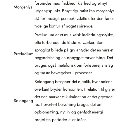
forbindes med friskhed, klarhed og et nyt
Morgenlys
udgangspunkt. Brugt figurativt kan morgenlys
stå for indsigt, perspektivskifte eller den første
tydelige kontur af noget spirende.
Præludium er et musikalsk indledningsstykke,
ofte forberedende til større værker. Som
sprogligt billede på gry antyder det en varslet
Præludium
begyndelse og en opbygget forventning. Det
bruges også metaforisk om forløbere, anslag
og første bevægelser i processer.
Solopgang betegner det øjeblik, hvor solens
overkant bryder horisonten. I relation til gry er
det den markante kulmination af det gryende
Solopgang
lys. I overført betydning bruges det om
opblomstring, nyt liv og genfødt energi i
projekter, perioder eller idéer.