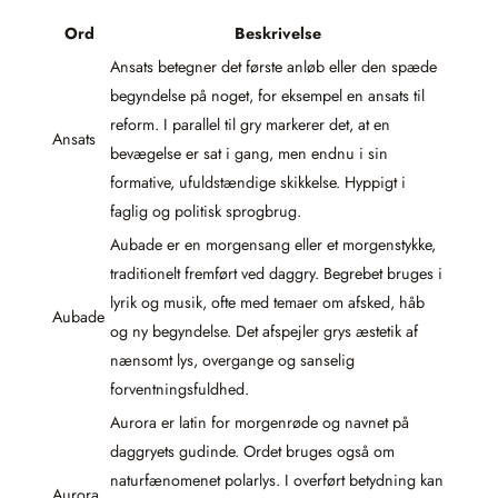
Ord
Beskrivelse
Ansats betegner det første anløb eller den spæde
begyndelse på noget, for eksempel en ansats til
reform. I parallel til gry markerer det, at en
Ansats
bevægelse er sat i gang, men endnu i sin
formative, ufuldstændige skikkelse. Hyppigt i
faglig og politisk sprogbrug.
Aubade er en morgensang eller et morgenstykke,
traditionelt fremført ved daggry. Begrebet bruges i
lyrik og musik, ofte med temaer om afsked, håb
Aubade
og ny begyndelse. Det afspejler grys æstetik af
nænsomt lys, overgange og sanselig
forventningsfuldhed.
Aurora er latin for morgenrøde og navnet på
daggryets gudinde. Ordet bruges også om
naturfænomenet polarlys. I overført betydning kan
Aurora