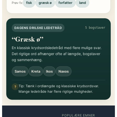
fisk
græsk ø
forfatter
land
Prøv fx:
DAGENS DRILSKE LEDETRÅD
5 bogstaver
“Græsk ø”
En klassisk krydsordsledetråd med flere mulige svar.
Det rigtige ord afhænger ofte af længde, bogstaver
og sammenhæng.
Samos
Kreta
Ikos
Naxos
Tip: Tænk i ordlængde og klassiske krydsordsvar.
?
Mange ledetråde har flere rigtige muligheder.
POPULÆRE EMNER