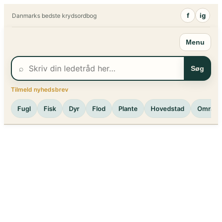
Spring
f
ig
Danmarks bedste krydsordbog
til
indhold
Menu
⌕
Søg
Tilmeld nyhedsbrev
Fugl
Fisk
Dyr
Flod
Plante
Hovedstad
Område