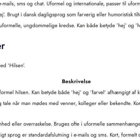
e-mails, sms og chat. Uformel og internationale, passer til uform
ej’. Brugt i dansk dagligsprog som farverig eller humoristisk ti
 uformelle, ungdommelige kredse. Kan både betyde ’hej’ og ’hø
er
ed ‘Hilsen’.
Beskrivelse
mel hilsen. Kan betyde både ’hej’ og ’farvel’ afhængigt af ko
 tale når man mødes med venner, kolleger eller bekendte. Kort, 
mhed eller overraskelse. Bruges ofte i uformelle sammenhænge 
igt sprog er standardafslutning i e-mails og sms. Kort, formelt 