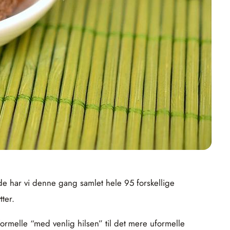
 har vi denne gang samlet hele 95 forskellige
tter.
rmelle “med venlig hilsen” til det mere uformelle