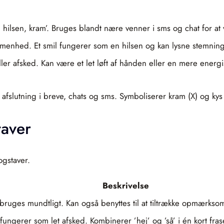
ilsen, kram’. Bruges blandt nære venner i sms og chat for at 
menhed. Et smil fungerer som en hilsen og kan lysne stemnin
er afsked. Kan være et let løft af hånden eller en mere energ
 afslutning i breve, chats og sms. Symboliserer kram (X) og kys 
taver
ogstaver.
Beskrivelse
t bruges mundtligt. Kan også benyttes til at tiltrække opmærkso
 fungerer som let afsked. Kombinerer ’hej’ og ’så’ i én kort fras