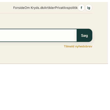
Forside
Om Kryds.dk
Artikler
Privatlivspolitik
f
ig
Søg
Tilmeld nyhedsbrev