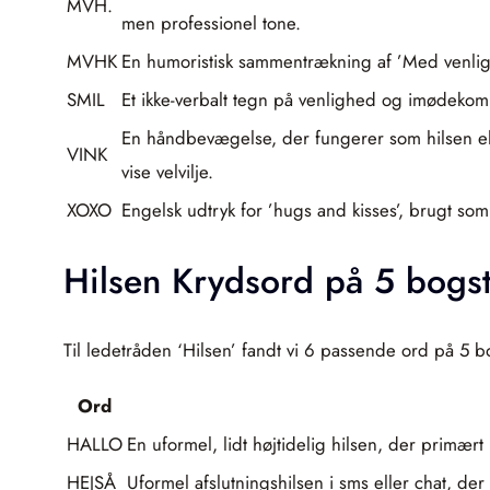
MVH.
men professionel tone.
MVHK
En humoristisk sammentrækning af ’Med venlig h
SMIL
Et ikke-verbalt tegn på venlighed og imødekom
En håndbevægelse, der fungerer som hilsen ell
VINK
vise velvilje.
XOXO
Engelsk udtryk for ’hugs and kisses’, brugt som
Hilsen Krydsord på 5 bogs
Til ledetråden ‘Hilsen’ fandt vi 6 passende ord på 5 b
Ord
HALLO
En uformel, lidt højtidelig hilsen, der primær
HEJSÅ
Uformel afslutningshilsen i sms eller chat, der