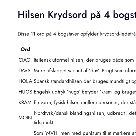
Hilsen Krydsord på 4 bogs
Disse 11 ord på 4 bogstaver opfylder krydsord-ledetrå
Ord
CIAO
Italiensk uformel hilsen, der bruges både som
DAVS
Mere afslappet variant af ’dav’. Brugt som ufor
HOLA
Spansk standardhilsen der bruges mundtligt og s
HUGS
Engelsk udtryk ’hugs’ betyder ’kram’ og bruges 
KRAM
En varm, fysisk hilsen mellem personer, der st
Nordtysk/dansk blandingshilsen, udbredt i d
MOIN
tidspunkt.
Som ’MVH’ men med punktum til at markere afslu