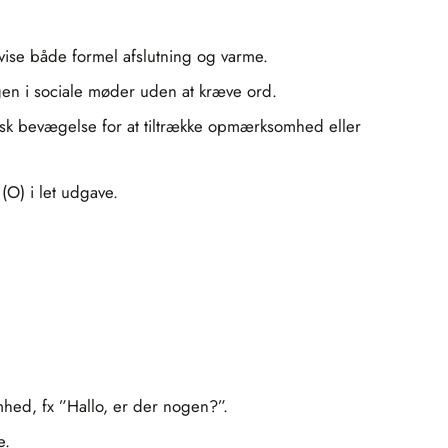
vise både formel afslutning og varme.
gen i sociale møder uden at kræve ord.
isk bevægelse for at tiltrække opmærksomhed eller
(O) i let udgave.
mhed, fx ”Hallo, er der nogen?”.
e.