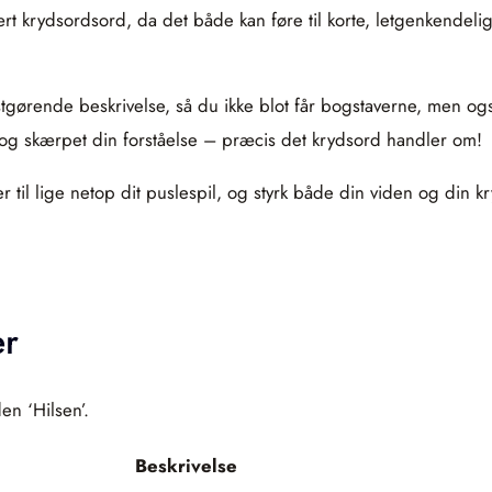
ært krydsordsord, da det både kan føre til korte, letgenkendelig
stgørende beskrivelse, så du ikke blot får bogstaverne, men og
 og skærpet din forståelse – præcis det krydsord handler om!
er til lige netop dit puslespil, og styrk både din viden og din 
er
en ‘Hilsen’.
Beskrivelse