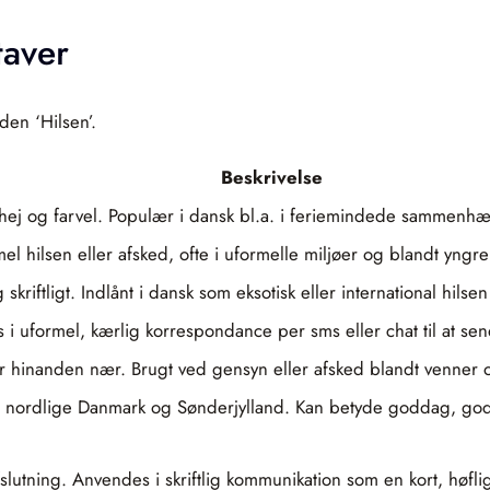
taver
den ‘Hilsen’.
Beskrivelse
 hej og farvel. Populær i dansk bl.a. i feriemindede sammenhæ
mel hilsen eller afsked, ofte i uformelle miljøer og blandt yngr
kriftligt. Indlånt i dansk som eksotisk eller international hil
i uformel, kærlig korrespondance per sms eller chat til at sen
år hinanden nær. Brugt ved gensyn eller afsked blandt venner 
et nordlige Danmark og Sønderjylland. Kan betyde goddag, go
tning. Anvendes i skriftlig kommunikation som en kort, høflig