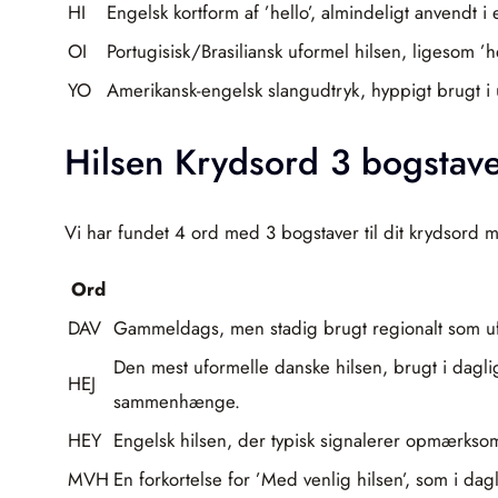
HI
Engelsk kortform af ’hello’, almindeligt anvendt i 
OI
Portugisisk/Brasiliansk uformel hilsen, ligesom ’h
YO
Amerikansk-engelsk slangudtryk, hyppigt brugt i
Hilsen Krydsord 3 bogstav
Vi har fundet 4 ord med 3 bogstaver til dit krydsord m
Ord
DAV
Gammeldags, men stadig brugt regionalt som ufor
Den mest uformelle danske hilsen, brugt i daglig
HEJ
sammenhænge.
HEY
Engelsk hilsen, der typisk signalerer opmærkso
MVH
En forkortelse for ’Med venlig hilsen’, som i dagl