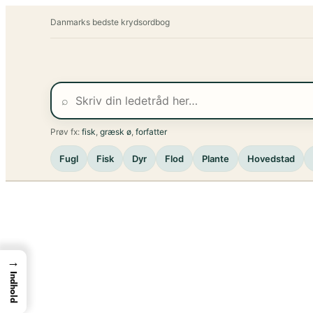
Spring
Danmarks bedste krydsordbog
til
indhold
⌕
Prøv fx:
fisk
,
græsk ø
,
forfatter
Fugl
Fisk
Dyr
Flod
Plante
Hovedstad
→
Indhold