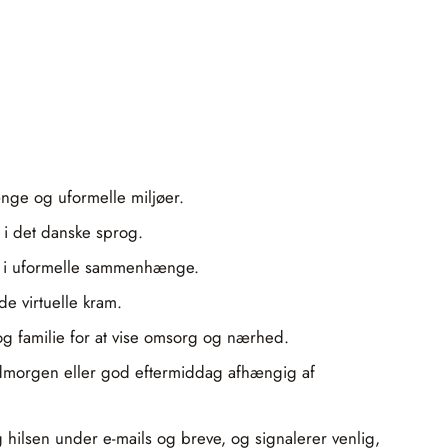
nge og uformelle miljøer.
e i det danske sprog.
sen i uformelle sammenhænge.
de virtuelle kram.
og familie for at vise omsorg og nærhed.
dmorgen eller god eftermiddag afhængig af
 hilsen under e-mails og breve, og signalerer venlig,