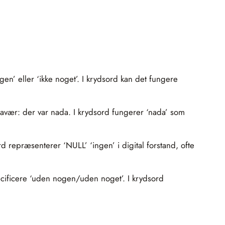
en’ eller ‘ikke noget’. I krydsord kan det fungere
 fravær: der var nada. I krydsord fungerer ‘nada’ som
d repræsenterer ‘NULL’ ‘ingen’ i digital forstand, ofte
ecificere ‘uden nogen/uden noget’. I krydsord