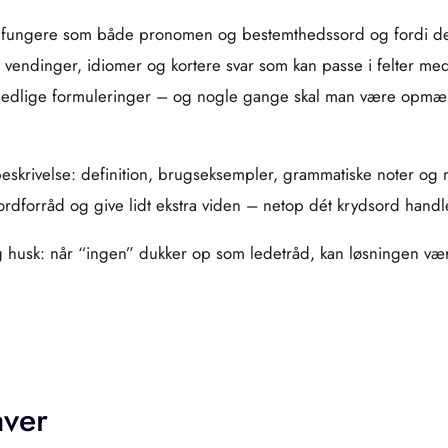
an fungere som både pronomen og bestemthedssord og fordi d
ste vendinger, idiomer og kortere svar som kan passe i felter m
 billedlige formuleringer – og nogle gange skal man være opmær
t beskrivelse: definition, brugseksempler, grammatiske noter o
it ordforråd og give lidt ekstra viden – netop dét krydsord han
og husk: når “ingen” dukker op som ledetråd, kan løsningen vær
aver