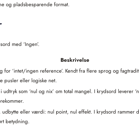
rtone og pladsbesparende format.
r
sord med ‘Ingen’.
Beskrivelse
or ‘intet/ingen reference’. Kendt fra flere sprog og fagtraditio
 pusler eller logiske net.
t i udtryk som ‘nul og nix’ om total mangel. I krydsord leverer ‘n
forekommer.
t, udbytte eller værdi: nul point, nul effekt. I krydsord rammer
rt betydning.