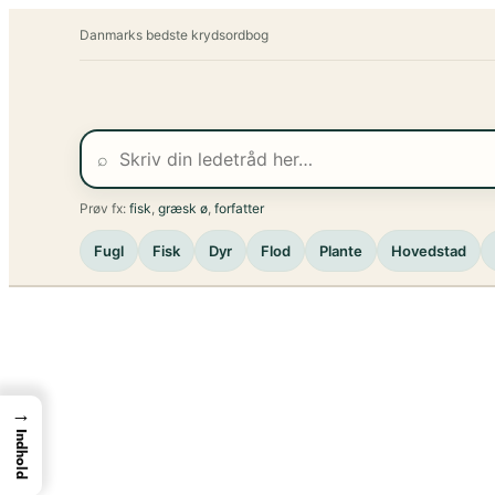
Spring
Danmarks bedste krydsordbog
til
indhold
⌕
Prøv fx:
fisk
,
græsk ø
,
forfatter
Fugl
Fisk
Dyr
Flod
Plante
Hovedstad
→
Indhold