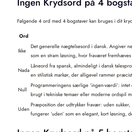
Ingen Krydsord på 4 bogst
Følgende 4 ord med 4 bogstaver kan bruges i dit kry
Ord
Det generelle nægtelsesord i dansk. Angiver nega
Ikke
som en stram løsning, hvor fraværet fremhæves
Låneord fra spansk, almindeligt i dansk talespro
Nada
en stilistisk markør, der alligevel rammer præci
Programmeringens særlige ‘ingen-værdi’: intet ob
Null
brugt i tekniske temaer eller moderne ordspil m
Præposition der udtrykker fravær: uden sukker, 
Uden
fungerer ‘uden’ som en elegant, kort løsning,