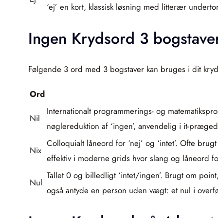
‘ej’ en kort, klassisk løsning med litterær unde
Ingen Krydsord 3 bogstave
Følgende 3 ord med 3 bogstaver kan bruges i dit kryd
Ord
Internationalt programmerings- og matematiksprog f
Nil
nøglereduktion af ‘ingen’, anvendelig i it-prægede
Colloquialt låneord for ‘nej’ og ‘intet’. Ofte brug
Nix
effektiv i moderne grids hvor slang og låneord 
Tallet 0 og billedligt ‘intet/ingen’. Brugt om poin
Nul
også antyde en person uden vægt: et nul i overfø