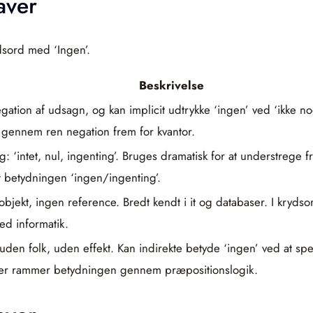
aver
dsord med ‘Ingen’.
Beskrivelse
tion af udsagn, og kan implicit udtrykke ‘ingen’ ved ‘ikke nog
 gennem ren negation frem for kvantor.
g: ‘intet, nul, ingenting’. Bruges dramatisk for at understrege
st betydningen ‘ingen/ingenting’.
jekt, ingen reference. Bredt kendt i it og databaser. I krydsor
ed informatik.
uden folk, uden effekt. Kan indirekte betyde ‘ingen’ ved at sp
 der rammer betydningen gennem præpositionslogik.