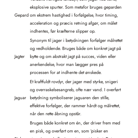
eksplosive spurter. Som metafor bruges geparden
Gepard
om ekstrem hastighed i forfølgelse, hvor timing,
acceleration og præcis retning afgør, om målet
indhentes, før kræfterne slipper op.
Synonym til jager i betydningen forfølger målrettet
og vedholdende. Bruges både om konkret jagt på
Jagter
bytte og om abstrakt jagt på succes, viden eller
anerkendelse, hvor man lægger pres på
processen for at indhente det ønskede.
Et kraftfuldt rovdyr, der jager med styrke, snigeri
og overraskelsesangreb, ofte nær vand. I overført
Jaguar
betydning symboliserer jaguaren den stille,
effektive forfølger, der rammer hårdt og målrettet,
når den rette åbning opstår.
Bruges både konkret om én, der driver frem med
en pisk, og overført om en, som ‘pisker en