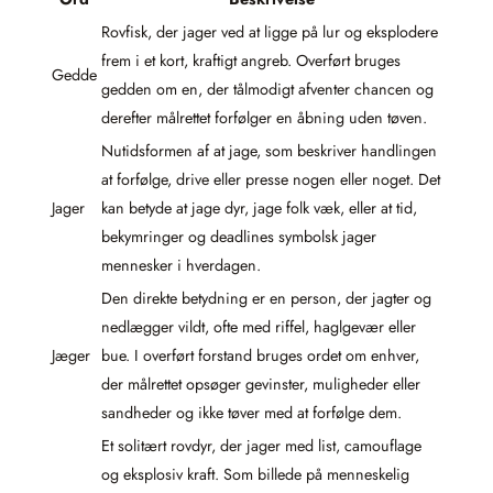
Rovfisk, der jager ved at ligge på lur og eksplodere
frem i et kort, kraftigt angreb. Overført bruges
Gedde
gedden om en, der tålmodigt afventer chancen og
derefter målrettet forfølger en åbning uden tøven.
Nutidsformen af at jage, som beskriver handlingen
at forfølge, drive eller presse nogen eller noget. Det
Jager
kan betyde at jage dyr, jage folk væk, eller at tid,
bekymringer og deadlines symbolsk jager
mennesker i hverdagen.
Den direkte betydning er en person, der jagter og
nedlægger vildt, ofte med riffel, haglgevær eller
Jæger
bue. I overført forstand bruges ordet om enhver,
der målrettet opsøger gevinster, muligheder eller
sandheder og ikke tøver med at forfølge dem.
Et solitært rovdyr, der jager med list, camouflage
og eksplosiv kraft. Som billede på menneskelig