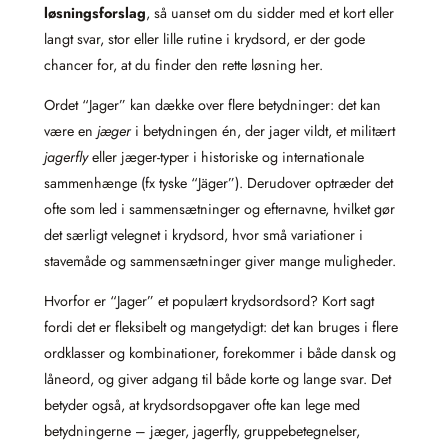
løsningsforslag
, så uanset om du sidder med et kort eller
langt svar, stor eller lille rutine i krydsord, er der gode
chancer for, at du finder den rette løsning her.
Ordet “Jager” kan dække over flere betydninger: det kan
være en
jæger
i betydningen én, der jager vildt, et militært
jagerfly
eller jæger-typer i historiske og internationale
sammenhænge (fx tyske “Jäger”). Derudover optræder det
ofte som led i sammensætninger og efternavne, hvilket gør
det særligt velegnet i krydsord, hvor små variationer i
stavemåde og sammensætninger giver mange muligheder.
Hvorfor er “Jager” et populært krydsordsord? Kort sagt
fordi det er fleksibelt og mangetydigt: det kan bruges i flere
ordklasser og kombinationer, forekommer i både dansk og
låneord, og giver adgang til både korte og lange svar. Det
betyder også, at krydsordsopgaver ofte kan lege med
betydningerne – jæger, jagerfly, gruppebetegnelser,