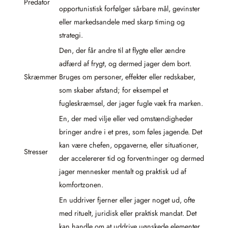
Predator
opportunistisk forfølger sårbare mål, gevinster
eller markedsandele med skarp timing og
strategi.
Den, der får andre til at flygte eller ændre
adfærd af frygt, og dermed jager dem bort.
Skræmmer
Bruges om personer, effekter eller redskaber,
som skaber afstand; for eksempel et
fugleskræmsel, der jager fugle væk fra marken.
En, der med vilje eller ved omstændigheder
bringer andre i et pres, som føles jagende. Det
kan være chefen, opgaverne, eller situationer,
Stresser
der accelererer tid og forventninger og dermed
jager mennesker mentalt og praktisk ud af
komfortzonen.
En uddriver fjerner eller jager noget ud, ofte
med rituelt, juridisk eller praktisk mandat. Det
kan handle om at uddrive uønskede elementer,