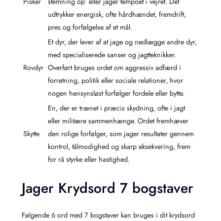
Pisker
stemning op’ eller jager tempoet i vejret. Det
udtrykker energisk, ofte hårdhændet, fremdrift,
pres og forfølgelse af et mål.
Et dyr, der lever af at jage og nedlægge andre dyr,
med specialiserede sanser og jagtteknikker.
Rovdyr
Overført bruges ordet om aggressiv adfærd i
forretning, politik eller sociale relationer, hvor
nogen hensynsløst forfølger fordele eller bytte.
En, der er trænet i præcis skydning, ofte i jagt
eller militære sammenhænge. Ordet fremhæver
Skytte
den rolige forfølger, som jager resultater gennem
kontrol, tålmodighed og skarp eksekvering, frem
for rå styrke eller hastighed.
Jager Krydsord 7 bogstaver
Følgende 6 ord med 7 bogstaver kan bruges i dit krydsord