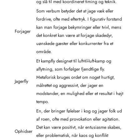
og slå til med koordineret timing og teknik.
Som verbum betyder det at jage væk eller
fordrive, ofte med eftertryk. I figurativ forstand
kan man forjage bekymringer eller tvivl, mens
Forjager
det konkret kan være at forjage skadedyr,
uønskede gæster eller konkurrenter fra et
område.
Et kampfly designet til luft-til-luft-kamp og
aflytning, som forfølger fjendtlige fly.
Metaforisk bruges ordet om noget hurtigt,
Jagerfly
målrettet og aggressivt, der jager en
modstander, en mulighed eller et resultat i højt
tempo.
En, der bringer følelser i kog og jager folk ud
af roen, ofte med provokation eller agitation.
Det kan være positivt, når entusiasme skabes,
Ophidser
eller problematisk, når kaos og konflikt