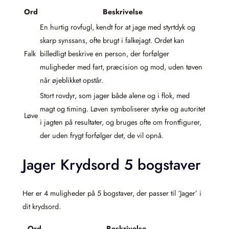
Ord
Beskrivelse
En hurtig rovfugl, kendt for at jage med styrtdyk og
skarp synssans, ofte brugt i falkejagt. Ordet kan
Falk
billedligt beskrive en person, der forfølger
muligheder med fart, præcision og mod, uden tøven
når øjeblikket opstår.
Stort rovdyr, som jager både alene og i flok, med
magt og timing. Løven symboliserer styrke og autoritet
Løve
i jagten på resultater, og bruges ofte om frontfigurer,
der uden frygt forfølger det, de vil opnå.
Jager Krydsord 5 bogstaver
Her er 4 muligheder på 5 bogstaver, der passer til ‘Jager’ i
dit krydsord.
Ord
Beskrivelse