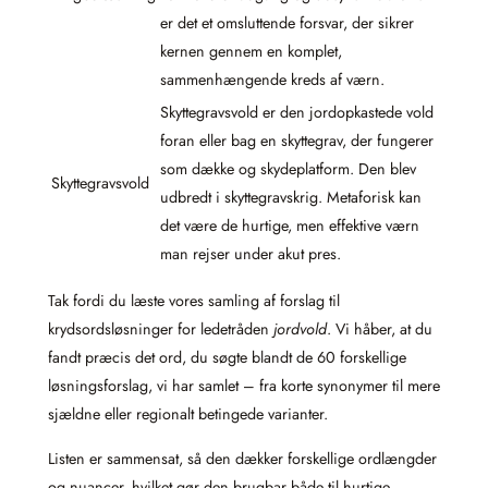
er det et omsluttende forsvar, der sikrer
kernen gennem en komplet,
sammenhængende kreds af værn.
Skyttegravsvold er den jordopkastede vold
foran eller bag en skyttegrav, der fungerer
som dække og skydeplatform. Den blev
Skyttegravsvold
udbredt i skyttegravskrig. Metaforisk kan
det være de hurtige, men effektive værn
man rejser under akut pres.
Tak fordi du læste vores samling af forslag til
krydsordsløsninger for ledetråden
jordvold
. Vi håber, at du
fandt præcis det ord, du søgte blandt de 60 forskellige
løsningsforslag, vi har samlet – fra korte synonymer til mere
sjældne eller regionalt betingede varianter.
Listen er sammensat, så den dækker forskellige ordlængder
og nuancer, hvilket gør den brugbar både til hurtige