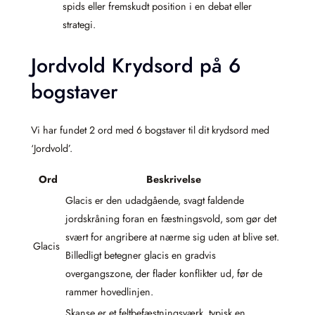
spids eller fremskudt position i en debat eller
strategi.
Jordvold Krydsord på 6
bogstaver
Vi har fundet 2 ord med 6 bogstaver til dit krydsord med
‘Jordvold’.
Ord
Beskrivelse
Glacis er den udadgående, svagt faldende
jordskråning foran en fæstningsvold, som gør det
svært for angribere at nærme sig uden at blive set.
Glacis
Billedligt betegner glacis en gradvis
overgangszone, der flader konflikter ud, før de
rammer hovedlinjen.
Skanse er et feltbefæstningsværk, typisk en