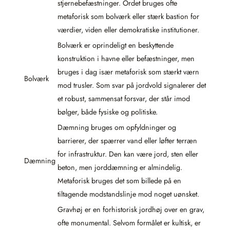
stjernebefæstninger. Ordet bruges ofte
metaforisk som bolværk eller stærk bastion for
værdier, viden eller demokratiske institutioner.
Bolværk er oprindeligt en beskyttende
konstruktion i havne eller befæstninger, men
bruges i dag især metaforisk som stærkt værn
Bolværk
mod trusler. Som svar på jordvold signalerer det
et robust, sammensat forsvar, der står imod
bølger, både fysiske og politiske.
Dæmning bruges om opfyldninger og
barrierer, der spærrer vand eller løfter terræn
for infrastruktur. Den kan være jord, sten eller
Dæmning
beton, men jorddæmning er almindelig.
Metaforisk bruges det som billede på en
tiltagende modstandslinje mod noget uønsket.
Gravhøj er en forhistorisk jordhøj over en grav,
ofte monumental. Selvom formålet er kultisk, er