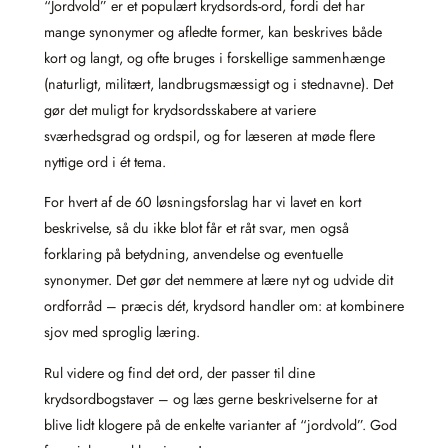
“Jordvold” er et populært krydsords-ord, fordi det har
mange synonymer og afledte former, kan beskrives både
kort og langt, og ofte bruges i forskellige sammenhænge
(naturligt, militært, landbrugsmæssigt og i stednavne). Det
gør det muligt for krydsordsskabere at variere
sværhedsgrad og ordspil, og for læseren at møde flere
nyttige ord i ét tema.
For hvert af de 60 løsningsforslag har vi lavet en kort
beskrivelse, så du ikke blot får et råt svar, men også
forklaring på betydning, anvendelse og eventuelle
synonymer. Det gør det nemmere at lære nyt og udvide dit
ordforråd – præcis dét, krydsord handler om: at kombinere
sjov med sproglig læring.
Rul videre og find det ord, der passer til dine
krydsordbogstaver – og læs gerne beskrivelserne for at
blive lidt klogere på de enkelte varianter af “jordvold”. God