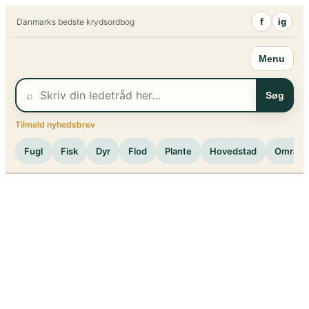
Spring
f
ig
Danmarks bedste krydsordbog
til
indhold
Menu
⌕
Søg
Tilmeld nyhedsbrev
Fugl
Fisk
Dyr
Flod
Plante
Hovedstad
Område