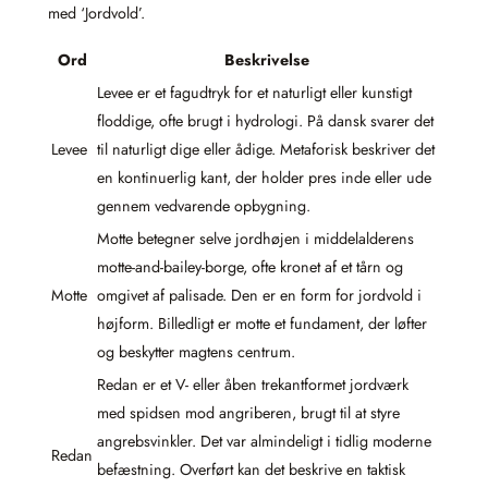
med ‘Jordvold’.
Ord
Beskrivelse
Levee er et fagudtryk for et naturligt eller kunstigt
floddige, ofte brugt i hydrologi. På dansk svarer det
Levee
til naturligt dige eller ådige. Metaforisk beskriver det
en kontinuerlig kant, der holder pres inde eller ude
gennem vedvarende opbygning.
Motte betegner selve jordhøjen i middelalderens
motte-and-bailey-borge, ofte kronet af et tårn og
Motte
omgivet af palisade. Den er en form for jordvold i
højform. Billedligt er motte et fundament, der løfter
og beskytter magtens centrum.
Redan er et V- eller åben trekantformet jordværk
med spidsen mod angriberen, brugt til at styre
angrebsvinkler. Det var almindeligt i tidlig moderne
Redan
befæstning. Overført kan det beskrive en taktisk