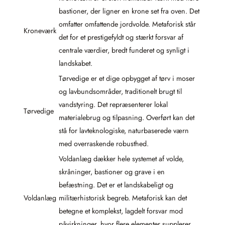
bastioner, der ligner en krone set fra oven. Det
omfatter omfattende jordvolde. Metaforisk står
Kroneværk
det for et prestigefyldt og stærkt forsvar af
centrale værdier, bredt funderet og synligt i
landskabet.
Tørvedige er et dige opbygget af tørv i moser
og lavbundsområder, traditionelt brugt til
vandstyring. Det repræsenterer lokal
Tørvedige
materialebrug og tilpasning. Overført kan det
stå for lavteknologiske, naturbaserede værn
med overraskende robusthed.
Voldanlæg dækker hele systemet af volde,
skråninger, bastioner og grave i en
befæstning. Det er et landskabeligt og
Voldanlæg
militærhistorisk begreb. Metaforisk kan det
betegne et komplekst, lagdelt forsvar mod
påvirkninger, hvor flere elementer supplerer