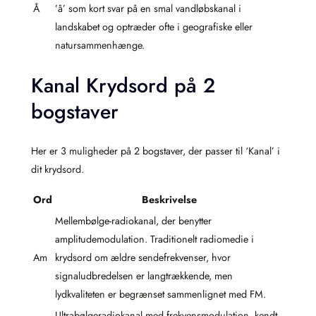
Å
’å’ som kort svar på en smal vandløbskanal i
landskabet og optræder ofte i geografiske eller
natursammenhænge.
Kanal Krydsord på 2
bogstaver
Her er 3 muligheder på 2 bogstaver, der passer til ‘Kanal’ i
dit krydsord.
Ord
Beskrivelse
Mellembølge-radiokanal, der benytter
amplitudemodulation. Traditionelt radiomedie i
Am
krydsord om ældre sendefrekvenser, hvor
signaludbredelsen er langtrækkende, men
lydkvaliteten er begrænset sammenlignet med FM.
Ultrabølgeradiokanal med frekvensmodulation, kendt