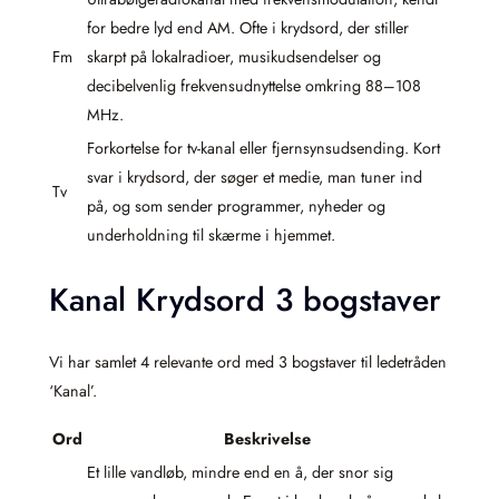
for bedre lyd end AM. Ofte i krydsord, der stiller
Fm
skarpt på lokalradioer, musikudsendelser og
decibelvenlig frekvensudnyttelse omkring 88–108
MHz.
Forkortelse for tv-kanal eller fjernsynsudsending. Kort
svar i krydsord, der søger et medie, man tuner ind
Tv
på, og som sender programmer, nyheder og
underholdning til skærme i hjemmet.
Kanal Krydsord 3 bogstaver
Vi har samlet 4 relevante ord med 3 bogstaver til ledetråden
‘Kanal’.
Ord
Beskrivelse
Et lille vandløb, mindre end en å, der snor sig