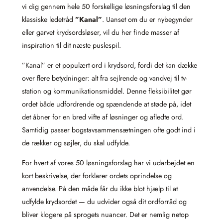
vi dig gennem hele 50 forskellige løsningsforslag til den
klassiske ledetråd
”Kanal”
. Uanset om du er nybegynder
eller garvet krydsordsløser, vil du her finde masser af
inspiration til dit næste puslespil.
”Kanal” er et populært ord i krydsord, fordi det kan dække
over flere betydninger: alt fra sejlrende og vandvej til tv-
station og kommunikationsmiddel. Denne fleksibilitet gør
ordet både udfordrende og spændende at støde på, idet
det åbner for en bred vifte af løsninger og afledte ord.
Samtidig passer bogstavsammensætningen ofte godt ind i
de rækker og søjler, du skal udfylde.
For hvert af vores 50 løsningsforslag har vi udarbejdet en
kort beskrivelse, der forklarer ordets oprindelse og
anvendelse. På den måde får du ikke blot hjælp til at
udfylde krydsordet — du udvider også dit ordforråd og
bliver klogere på sprogets nuancer. Det er nemlig netop