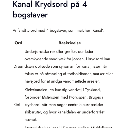
Kanal Krydsord på 4
bogstaver
Vi fandt 5 ord med 4 bogstaver, som matcher ‘Kanal’.
Ord
Beskrivelse
Underjordiske rør eller grøfter, der leder
overskydende vand væk fra jorden. I krydsord kan
Dræn
dræn optræde som synonym for kanal, især når
fokus er på afvanding af fodboldbaner, marker eller
havejord for at undgå vandmættede arealer.
Kielerkanalen, en kunstig vandvej i Tyskland,
forbinder Østersøen med Nordsøen. Bruges i
Kiel
krydsord, når man søger centrale europæiske
skibsruter, og hvor kanaldelen er underforstået i
navnet.
Strategisk skibskanal i Egypten mellem Middelhavet