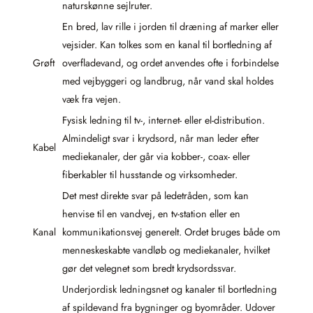
naturskønne sejlruter.
En bred, lav rille i jorden til dræning af marker eller
vejsider. Kan tolkes som en kanal til bortledning af
Grøft
overfladevand, og ordet anvendes ofte i forbindelse
med vejbyggeri og landbrug, når vand skal holdes
væk fra vejen.
Fysisk ledning til tv-, internet- eller el-distribution.
Almindeligt svar i krydsord, når man leder efter
Kabel
mediekanaler, der går via kobber-, coax- eller
fiberkabler til husstande og virksomheder.
Det mest direkte svar på ledetråden, som kan
henvise til en vandvej, en tv-station eller en
Kanal
kommunikationsvej generelt. Ordet bruges både om
menneskeskabte vandløb og mediekanaler, hvilket
gør det velegnet som bredt krydsordssvar.
Underjordisk ledningsnet og kanaler til bortledning
af spildevand fra bygninger og byområder. Udover