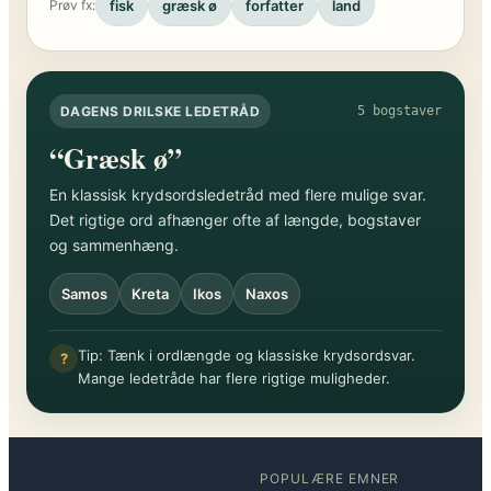
fisk
græsk ø
forfatter
land
Prøv fx:
DAGENS DRILSKE LEDETRÅD
5 bogstaver
“Græsk ø”
En klassisk krydsordsledetråd med flere mulige svar.
Det rigtige ord afhænger ofte af længde, bogstaver
og sammenhæng.
Samos
Kreta
Ikos
Naxos
Tip: Tænk i ordlængde og klassiske krydsordsvar.
?
Mange ledetråde har flere rigtige muligheder.
POPULÆRE EMNER