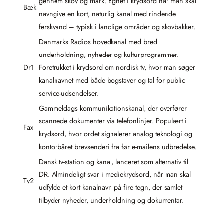
gennem skov og mark. Egnet i krydsord når man skal
Bæk
navngive en kort, naturlig kanal med rindende
ferskvand – typisk i landlige områder og skovbakker.
Danmarks Radios hovedkanal med bred
underholdning, nyheder og kulturprogrammer.
Dr1
Foretrukket i krydsord om nordisk tv, hvor man søger
kanalnavnet med både bogstaver og tal for public
service-udsendelser.
Gammeldags kommunikationskanal, der overfører
scannede dokumenter via telefonlinjer. Populært i
Fax
krydsord, hvor ordet signalerer analog teknologi og
kontorbåret brevsenderi fra før e-mailens udbredelse.
Dansk tv-station og kanal, lanceret som alternativ til
DR. Almindeligt svar i mediekrydsord, når man skal
Tv2
udfylde et kort kanalnavn på fire tegn, der samlet
tilbyder nyheder, underholdning og dokumentar.