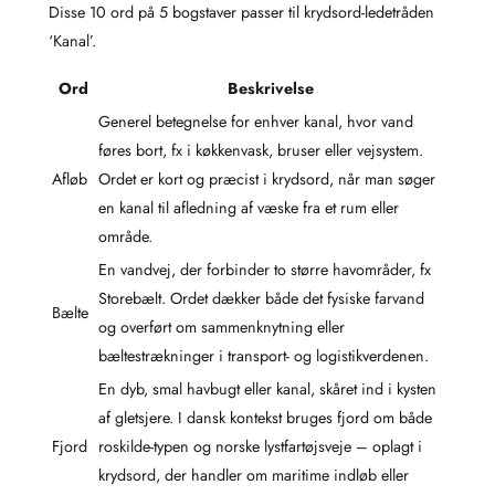
Disse 10 ord på 5 bogstaver passer til krydsord-ledetråden
‘Kanal’.
Ord
Beskrivelse
Generel betegnelse for enhver kanal, hvor vand
føres bort, fx i køkkenvask, bruser eller vejsystem.
Afløb
Ordet er kort og præcist i krydsord, når man søger
en kanal til afledning af væske fra et rum eller
område.
En vandvej, der forbinder to større havområder, fx
Storebælt. Ordet dækker både det fysiske farvand
Bælte
og overført om sammenknytning eller
bæltestrækninger i transport- og logistikverdenen.
En dyb, smal havbugt eller kanal, skåret ind i kysten
af gletsjere. I dansk kontekst bruges fjord om både
Fjord
roskilde-typen og norske lystfartøjsveje – oplagt i
krydsord, der handler om maritime indløb eller