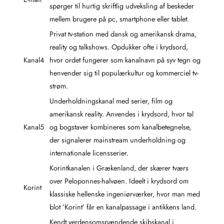
spørger til hurtig skriftlig udveksling af beskeder
mellem brugere på pc, smartphone eller tablet.
Privat tv-station med dansk og amerikansk drama,
reality og talkshows. Opdukker ofte i krydsord,
Kanal4
hvor ordet fungerer som kanalnavn på syv tegn og
henvender sig til populærkultur og kommerciel tv-
strøm.
Underholdningskanal med serier, film og
amerikansk reality. Anvendes i krydsord, hvor tal
Kanal5
og bogstaver kombineres som kanalbetegnelse,
der signalerer mainstream underholdning og
internationale licensserier.
Korintkanalen i Grækenland, der skærer tværs
over Peloponnes-halvøen. Ideelt i krydsord om
Korint
klassiske hellenske ingeniørværker, hvor man med
blot ’Korint’ får en kanalpassage i antikkens land.
Kendt verdensomspændende skibskanal i