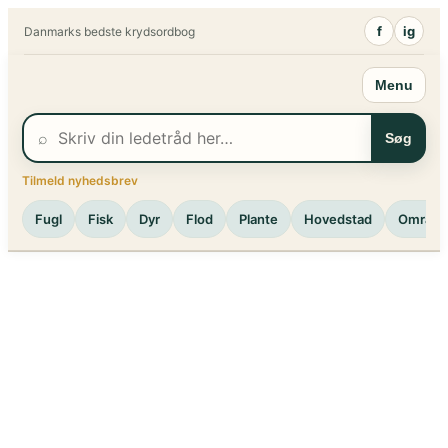
Spring
f
ig
Danmarks bedste krydsordbog
til
indhold
Menu
⌕
Søg
Tilmeld nyhedsbrev
Fugl
Fisk
Dyr
Flod
Plante
Hovedstad
Område