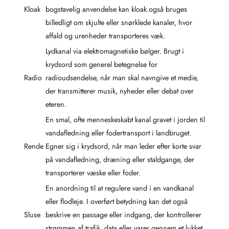
Kloak
bogstavelig anvendelse kan kloak også bruges
billedligt om skjulte eller snørklede kanaler, hvor
affald og urenheder transporteres væk.
Lydkanal via elektromagnetiske bølger. Brugt i
krydsord som generel betegnelse for
Radio
radioudsendelse, når man skal navngive et medie,
der transmitterer musik, nyheder eller debat over
eteren.
En smal, ofte menneskeskabt kanal gravet i jorden til
vandafledning eller fodertransport i landbruget.
Rende
Egner sig i krydsord, når man leder efter korte svar
på vandafledning, dræning eller staldgange, der
transporterer væske eller foder.
En anordning til at regulere vand i en vandkanal
eller flodleje. I overført betydning kan det også
Sluse
beskrive en passage eller indgang, der kontrollerer
strømmen af trafik, data eller varer gennem et lukket