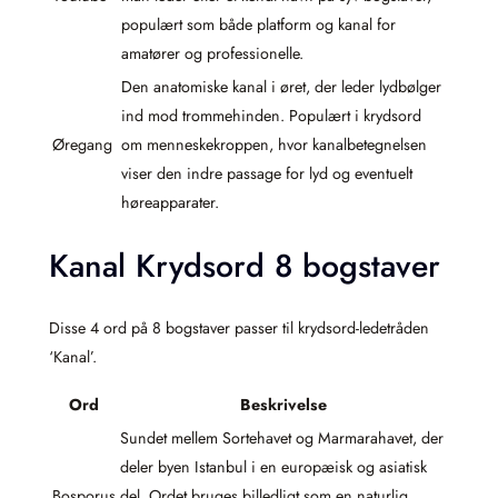
populært som både platform og kanal for
amatører og professionelle.
Den anatomiske kanal i øret, der leder lydbølger
ind mod trommehinden. Populært i krydsord
Øregang
om menneskekroppen, hvor kanalbetegnelsen
viser den indre passage for lyd og eventuelt
høreapparater.
Kanal Krydsord 8 bogstaver
Disse 4 ord på 8 bogstaver passer til krydsord-ledetråden
‘Kanal’.
Ord
Beskrivelse
Sundet mellem Sortehavet og Marmarahavet, der
deler byen Istanbul i en europæisk og asiatisk
Bosporus
del. Ordet bruges billedligt som en naturlig