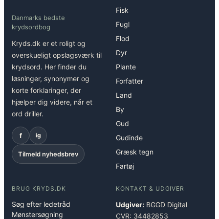
Fisk
Danmarks bedste
Fugl
krydsordbog
Flod
Kryds.dk er et roligt og
Dyr
overskueligt opslagsværk til
krydsord. Her finder du
Plante
løsninger, synonymer og
Forfatter
korte forklaringer, der
Land
hjælper dig videre, når et
By
ord driller.
Gud
f
ig
Gudinde
Græsk tegn
Tilmeld nyhedsbrev
Fartøj
BRUG KRYDS.DK
KONTAKT & UDGIVER
Søg efter ledetråd
Udgiver:
BGGD Digital
Mønstersøgning
CVR: 34482853