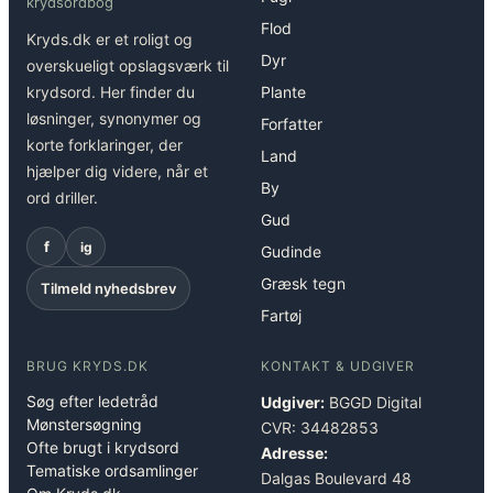
krydsordbog
Flod
Kryds.dk er et roligt og
Dyr
overskueligt opslagsværk til
krydsord. Her finder du
Plante
løsninger, synonymer og
Forfatter
korte forklaringer, der
Land
hjælper dig videre, når et
By
ord driller.
Gud
f
ig
Gudinde
Græsk tegn
Tilmeld nyhedsbrev
Fartøj
BRUG KRYDS.DK
KONTAKT & UDGIVER
Søg efter ledetråd
Udgiver:
BGGD Digital
Mønstersøgning
CVR: 34482853
Ofte brugt i krydsord
Adresse:
Tematiske ordsamlinger
Dalgas Boulevard 48