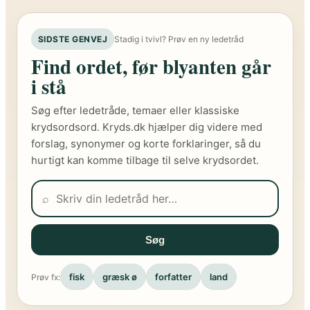
SIDSTE GENVEJ
Stadig i tvivl? Prøv en ny ledetråd
Find ordet, før blyanten går
i stå
Søg efter ledetråde, temaer eller klassiske
krydsordsord. Kryds.dk hjælper dig videre med
forslag, synonymer og korte forklaringer, så du
hurtigt kan komme tilbage til selve krydsordet.
⌕
Søg
fisk
græsk ø
forfatter
land
Prøv fx: