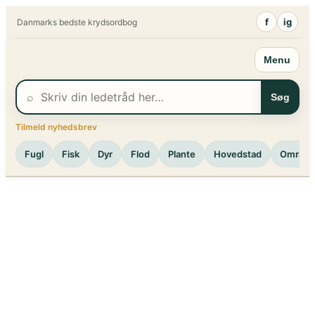
Spring
f
ig
Danmarks bedste krydsordbog
til
indhold
Menu
⌕
Søg
Tilmeld nyhedsbrev
Fugl
Fisk
Dyr
Flod
Plante
Hovedstad
Område