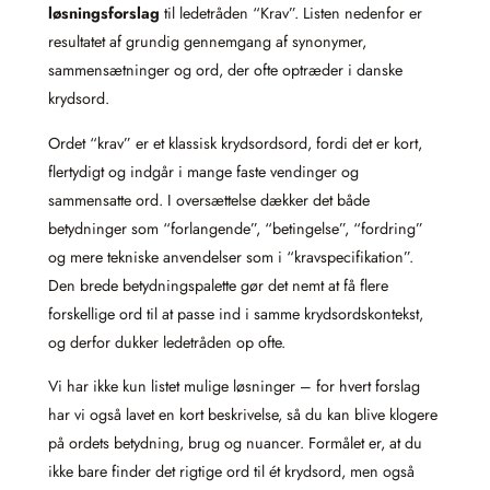
løsningsforslag
til ledetråden “Krav”. Listen nedenfor er
resultatet af grundig gennemgang af synonymer,
sammensætninger og ord, der ofte optræder i danske
krydsord.
Ordet “krav” er et klassisk krydsordsord, fordi det er kort,
flertydigt og indgår i mange faste vendinger og
sammensatte ord. I oversættelse dækker det både
betydninger som “forlangende”, “betingelse”, “fordring”
og mere tekniske anvendelser som i “kravspecifikation”.
Den brede betydningspalette gør det nemt at få flere
forskellige ord til at passe ind i samme krydsordskontekst,
og derfor dukker ledetråden op ofte.
Vi har ikke kun listet mulige løsninger – for hvert forslag
har vi også lavet en kort beskrivelse, så du kan blive klogere
på ordets betydning, brug og nuancer. Formålet er, at du
ikke bare finder det rigtige ord til ét krydsord, men også