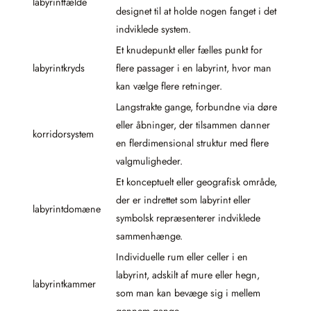
labyrintfælde
designet til at holde nogen fanget i det
indviklede system.
Et knudepunkt eller fælles punkt for
labyrintkryds
flere passager i en labyrint, hvor man
kan vælge flere retninger.
Langstrakte gange, forbundne via døre
eller åbninger, der tilsammen danner
korridorsystem
en flerdimensional struktur med flere
valgmuligheder.
Et konceptuelt eller geografisk område,
der er indrettet som labyrint eller
labyrintdomæne
symbolsk repræsenterer indviklede
sammenhænge.
Individuelle rum eller celler i en
labyrint, adskilt af mure eller hegn,
labyrintkammer
som man kan bevæge sig i mellem
gennem gange.