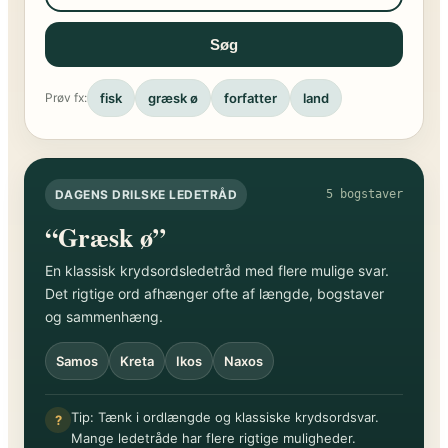
Søg
fisk
græsk ø
forfatter
land
Prøv fx:
DAGENS DRILSKE LEDETRÅD
5 bogstaver
“Græsk ø”
En klassisk krydsordsledetråd med flere mulige svar.
Det rigtige ord afhænger ofte af længde, bogstaver
og sammenhæng.
Samos
Kreta
Ikos
Naxos
Tip: Tænk i ordlængde og klassiske krydsordsvar.
?
Mange ledetråde har flere rigtige muligheder.