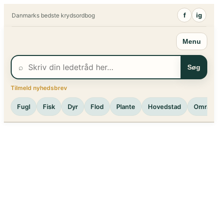
Spring
f
ig
Danmarks bedste krydsordbog
til
indhold
Menu
⌕
Søg
Tilmeld nyhedsbrev
Fugl
Fisk
Dyr
Flod
Plante
Hovedstad
Område