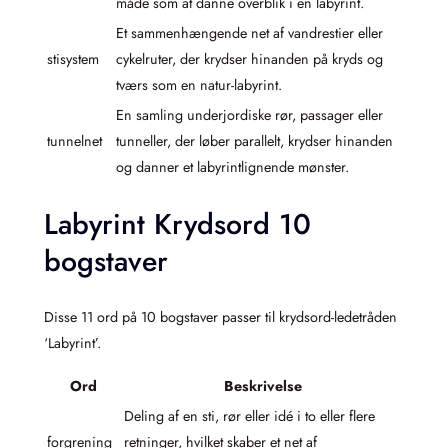
måde som at danne overblik i en labyrint.
Et sammenhængende net af vandrestier eller
stisystem
cykelruter, der krydser hinanden på kryds og
tværs som en natur-labyrint.
En samling underjordiske rør, passager eller
tunnelnet
tunneller, der løber parallelt, krydser hinanden
og danner et labyrintlignende mønster.
Labyrint Krydsord 10
bogstaver
Disse 11 ord på 10 bogstaver passer til krydsord-ledetråden
‘Labyrint’.
Ord
Beskrivelse
Deling af en sti, rør eller idé i to eller flere
forgrening
retninger, hvilket skaber et net af