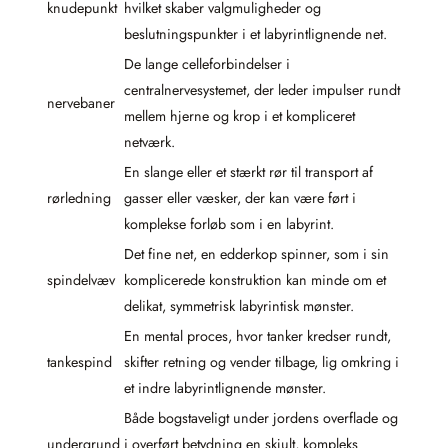
knudepunkt
hvilket skaber valgmuligheder og
beslutningspunkter i et labyrintlignende net.
De lange celleforbindelser i
centralnervesystemet, der leder impulser rundt
nervebaner
mellem hjerne og krop i et kompliceret
netværk.
En slange eller et stærkt rør til transport af
rørledning
gasser eller væsker, der kan være ført i
komplekse forløb som i en labyrint.
Det fine net, en edderkop spinner, som i sin
spindelvæv
komplicerede konstruktion kan minde om et
delikat, symmetrisk labyrintisk mønster.
En mental proces, hvor tanker kredser rundt,
tankespind
skifter retning og vender tilbage, lig omkring i
et indre labyrintlignende mønster.
Både bogstaveligt under jordens overflade og
undergrund
i overført betydning en skjult, kompleks