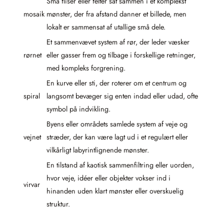
Små fliser eller felter sat sammen i et komplekst
mosaik
mønster, der fra afstand danner et billede, men
lokalt er sammensat af utallige små dele.
Et sammenvævet system af rør, der leder væsker
rørnet
eller gasser frem og tilbage i forskellige retninger,
med kompleks forgrening.
En kurve eller sti, der roterer om et centrum og
spiral
langsomt bevæger sig enten indad eller udad, ofte
symbol på indvikling.
Byens eller områdets samlede system af veje og
vejnet
stræder, der kan være lagt ud i et regulært eller
vilkårligt labyrintlignende mønster.
En tilstand af kaotisk sammenfiltring eller uorden,
hvor veje, idéer eller objekter vokser ind i
virvar
hinanden uden klart mønster eller overskuelig
struktur.