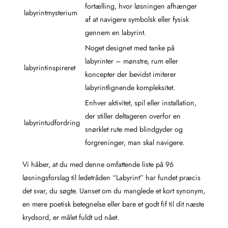
fortælling, hvor løsningen afhænger
labyrintmysterium
af at navigere symbolsk eller fysisk
gennem en labyrint.
Noget designet med tanke på
labyrinter – mønstre, rum eller
labyrintinspireret
koncepter der bevidst imiterer
labyrintlignende kompleksitet.
Enhver aktivitet, spil eller installation,
der stiller deltageren overfor en
labyrintudfordring
snørklet rute med blindgyder og
forgreninger, man skal navigere.
Vi håber, at du med denne omfattende liste på 96
løsningsforslag til ledetråden “Labyrint” har fundet præcis
det svar, du søgte. Uanset om du manglede et kort synonym,
en mere poetisk betegnelse eller bare et godt fif til dit næste
krydsord, er målet fuldt ud nået.