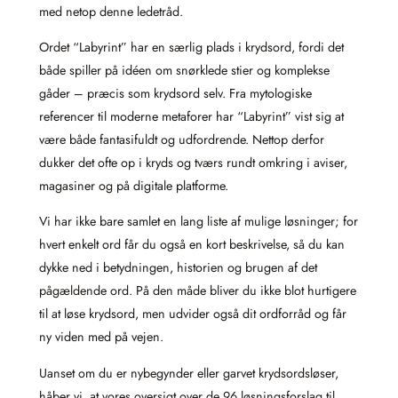
med netop denne ledetråd.
Ordet “Labyrint” har en særlig plads i krydsord, fordi det
både spiller på idéen om snørklede stier og komplekse
gåder – præcis som krydsord selv. Fra mytologiske
referencer til moderne metaforer har “Labyrint” vist sig at
være både fantasifuldt og udfordrende. Nettop derfor
dukker det ofte op i kryds og tværs rundt omkring i aviser,
magasiner og på digitale platforme.
Vi har ikke bare samlet en lang liste af mulige løsninger; for
hvert enkelt ord får du også en kort beskrivelse, så du kan
dykke ned i betydningen, historien og brugen af det
pågældende ord. På den måde bliver du ikke blot hurtigere
til at løse krydsord, men udvider også dit ordforråd og får
ny viden med på vejen.
Uanset om du er nybegynder eller garvet krydsordsløser,
håber vi, at vores oversigt over de 96 løsningsforslag til