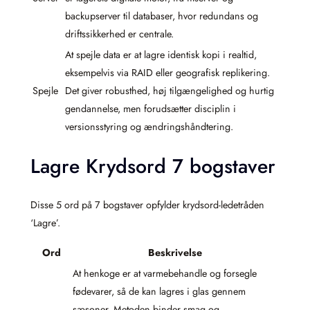
backupserver til databaser, hvor redundans og
driftssikkerhed er centrale.
At spejle data er at lagre identisk kopi i realtid,
eksempelvis via RAID eller geografisk replikering.
Spejle
Det giver robusthed, høj tilgængelighed og hurtig
gendannelse, men forudsætter disciplin i
versionsstyring og ændringshåndtering.
Lagre Krydsord 7 bogstaver
Disse 5 ord på 7 bogstaver opfylder krydsord-ledetråden
‘Lagre’.
Ord
Beskrivelse
At henkoge er at varmebehandle og forsegle
fødevarer, så de kan lagres i glas gennem
sæsoner. Metoden binder smag og