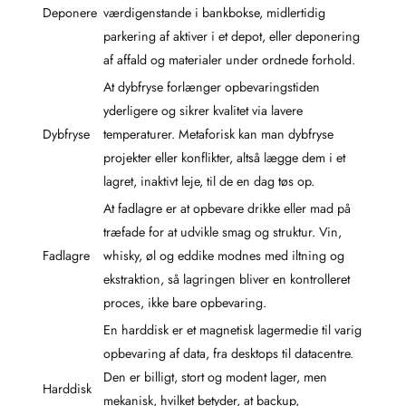
Deponere
værdigenstande i bankbokse, midlertidig
parkering af aktiver i et depot, eller deponering
af affald og materialer under ordnede forhold.
At dybfryse forlænger opbevaringstiden
yderligere og sikrer kvalitet via lavere
Dybfryse
temperaturer. Metaforisk kan man dybfryse
projekter eller konflikter, altså lægge dem i et
lagret, inaktivt leje, til de en dag tøs op.
At fadlagre er at opbevare drikke eller mad på
træfade for at udvikle smag og struktur. Vin,
Fadlagre
whisky, øl og eddike modnes med iltning og
ekstraktion, så lagringen bliver en kontrolleret
proces, ikke bare opbevaring.
En harddisk er et magnetisk lagermedie til varig
opbevaring af data, fra desktops til datacentre.
Den er billigt, stort og modent lager, men
Harddisk
mekanisk, hvilket betyder, at backup,