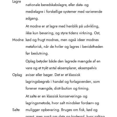
Lagre
nationale beredskabslagre, eller data- og
medielagre i forskellige systemer med varierende
adgang.
At modne er at lagre med henblik på udvikling,
ikke kun bevaring, og styre tidens virkning. Ost,
Modne
kød og frugt modnes, men også ideer modnes
metaforisk, når de hviler og lagres i bevidstheden
før beslutning.
Oplag betyder både den lagrede mængde af en
vare og et trykt antal eksemplarer, eksempelvis
Oplag
aviser eller bøger. Det er et klassisk
lagringsbegreb i handel og forlagsverden, som
forener mængde, distribution og timing.
At salte er en klassisk konserverings- og
lagringsmetode, hvor salt mindsker fordærv og
Salte
muliggør opbevaring. Bruges om fisk, kød og
grønt, men også om data og kodeord, hvor salting