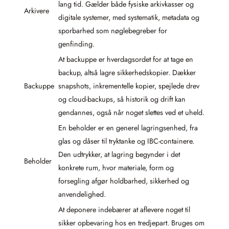
lang tid. Gælder både fysiske arkivkasser og
Arkivere
digitale systemer, med systematik, metadata og
sporbarhed som nøglebegreber for
genfinding.
At backuppe er hverdagsordet for at tage en
backup, altså lagre sikkerhedskopier. Dækker
Backuppe
snapshots, inkrementelle kopier, spejlede drev
og cloud-backups, så historik og drift kan
gendannes, også når noget slettes ved et uheld.
En beholder er en generel lagringsenhed, fra
glas og dåser til tryktanke og IBC-containere.
Den udtrykker, at lagring begynder i det
Beholder
konkrete rum, hvor materiale, form og
forsegling afgør holdbarhed, sikkerhed og
anvendelighed.
At deponere indebærer at aflevere noget til
sikker opbevaring hos en tredjepart. Bruges om