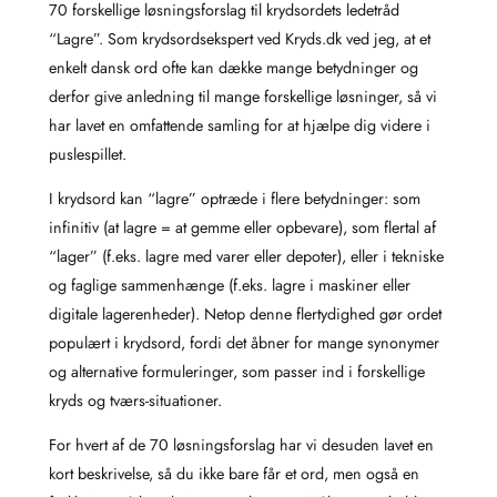
70 forskellige løsningsforslag til krydsordets ledetråd
“Lagre”. Som krydsordsekspert ved Kryds.dk ved jeg, at et
enkelt dansk ord ofte kan dække mange betydninger og
derfor give anledning til mange forskellige løsninger, så vi
har lavet en omfattende samling for at hjælpe dig videre i
puslespillet.
I krydsord kan “lagre” optræde i flere betydninger: som
infinitiv (at lagre = at gemme eller opbevare), som flertal af
“lager” (f.eks. lagre med varer eller depoter), eller i tekniske
og faglige sammenhænge (f.eks. lagre i maskiner eller
digitale lagerenheder). Netop denne flertydighed gør ordet
populært i krydsord, fordi det åbner for mange synonymer
og alternative formuleringer, som passer ind i forskellige
kryds og tværs-situationer.
For hvert af de 70 løsningsforslag har vi desuden lavet en
kort beskrivelse, så du ikke bare får et ord, men også en