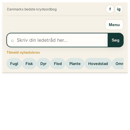
Spring
f
ig
Danmarks bedste krydsordbog
til
indhold
Menu
⌕
Søg
Tilmeld nyhedsbrev
Fugl
Fisk
Dyr
Flod
Plante
Hovedstad
Område