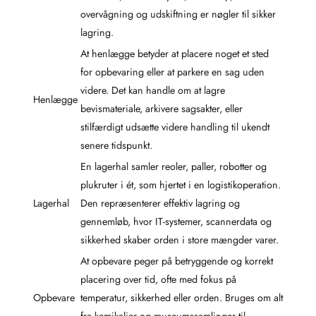
overvågning og udskiftning er nøgler til sikker
lagring.
At henlægge betyder at placere noget et sted
for opbevaring eller at parkere en sag uden
videre. Det kan handle om at lagre
Henlægge
bevismateriale, arkivere sagsakter, eller
stilfærdigt udsætte videre handling til ukendt
senere tidspunkt.
En lagerhal samler reoler, paller, robotter og
plukruter i ét, som hjertet i en logistikoperation.
Lagerhal
Den repræsenterer effektiv lagring og
gennemløb, hvor IT-systemer, scannerdata og
sikkerhed skaber orden i store mængder varer.
At opbevare peger på betryggende og korrekt
placering over tid, ofte med fokus på
Opbevare
temperatur, sikkerhed eller orden. Bruges om alt
fra kemikalier og museumssamlinger til