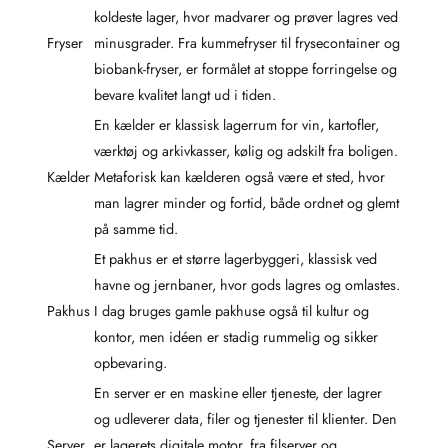
koldeste lager, hvor madvarer og prøver lagres ved
Fryser
minusgrader. Fra kummefryser til frysecontainer og
biobank-fryser, er formålet at stoppe forringelse og
bevare kvalitet langt ud i tiden.
En kælder er klassisk lagerrum for vin, kartofler,
værktøj og arkivkasser, kølig og adskilt fra boligen.
Kælder
Metaforisk kan kælderen også være et sted, hvor
man lagrer minder og fortid, både ordnet og glemt
på samme tid.
Et pakhus er et større lagerbyggeri, klassisk ved
havne og jernbaner, hvor gods lagres og omlastes.
Pakhus
I dag bruges gamle pakhuse også til kultur og
kontor, men idéen er stadig rummelig og sikker
opbevaring.
En server er en maskine eller tjeneste, der lagrer
og udleverer data, filer og tjenester til klienter. Den
Server
er lagerets digitale motor, fra filserver og