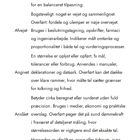
for en balanceret tilpasning.
Bogstaveligt: noget er vejet og sammenlignet.
Overført: fordele og ulemper er nøje overvejet.
Afvejet
Bruges i beslutningstagning, opskrifter, farmaci
og ingeniørarbejde. Indikerer målt omtanke og
proportionalitet i både tal og vurderingsprocesser.
En størrelse er oplyst eller opført, fx mål,
tolerancer eller forbrug. Anvendes i manualer,
Angivet
deklarationer og dataark. Overført kan det dække
over klare rammer, hvor målte tal sætter grænser
for tolkning og frihed.
Betyder cirka beregnet eller vurderet uden fuld
præcision. Bruges i medier, økonomi og praktiske
Anslået
overslag. Overført peger det på sund dømmekraft
i fraværet af detaljeret måling, hvor
størrelsesorden er vigtigere end det eksakte tal.
Mængden er afmålt pr. gang eller tidsrum, især