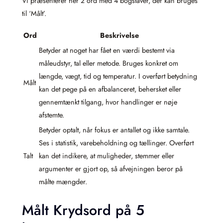
Vi præsenterer her 2 ord med 4 bogstaver, der kan bruges
til ‘Målt’.
Ord
Beskrivelse
Betyder at noget har fået en værdi bestemt via
måleudstyr, tal eller metode. Bruges konkret om
længde, vægt, tid og temperatur. I overført betydning
Målt
kan det pege på en afbalanceret, behersket eller
gennemtænkt tilgang, hvor handlinger er nøje
afstemte.
Betyder optalt, når fokus er antallet og ikke samtale.
Ses i statistik, varebeholdning og tællinger. Overført
Talt
kan det indikere, at muligheder, stemmer eller
argumenter er gjort op, så afvejningen beror på
målte mængder.
Målt Krydsord på 5