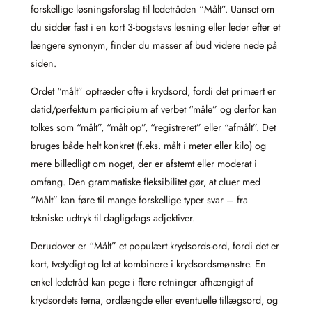
forskellige løsningsforslag til ledetråden “Målt”. Uanset om
du sidder fast i en kort 3‑bogstavs løsning eller leder efter et
længere synonym, finder du masser af bud videre nede på
siden.
Ordet “målt” optræder ofte i krydsord, fordi det primært er
datid/perfektum participium af verbet “måle” og derfor kan
tolkes som “målt”, “målt op”, “registreret” eller “afmålt”. Det
bruges både helt konkret (f.eks. målt i meter eller kilo) og
mere billedligt om noget, der er afstemt eller moderat i
omfang. Den grammatiske fleksibilitet gør, at cluer med
“Målt” kan føre til mange forskellige typer svar – fra
tekniske udtryk til dagligdags adjektiver.
Derudover er “Målt” et populært krydsords‑ord, fordi det er
kort, tvetydigt og let at kombinere i krydsordsmønstre. En
enkel ledetråd kan pege i flere retninger afhængigt af
krydsordets tema, ordlængde eller eventuelle tillægsord, og