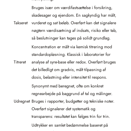
Bruges især om værdifastsættelse i forsikring,
skadesager og ejendom. En sagkyndig har målt,
Takseret
vurderet og sat beløb. Overført kan det signalere
nøgtern værdisætning af indsats, risiko eller tab,
så beslutninger kan tages på solidt grundlag.
Koncentration er målt via kemisk titrering mod
standardopløsning. Klassisk i laboratorier for
Titreret
analyse af syre-base eller redox. Overført bruges
det billedligt om gradvis, målt tilpasning af
dosis, belastning eller intensitet til respons.
Synonymt med beregnet, ofte om konkret
regnearbejde på baggrund af tal og målinger.
Udregnet
Bruges i rapporter, budgetter og tekniske noter.
Overført signalerer det systematik og
transparens: resultatet kan følges trin for trin.
Udtrykker en samlet bedømmelse baseret på