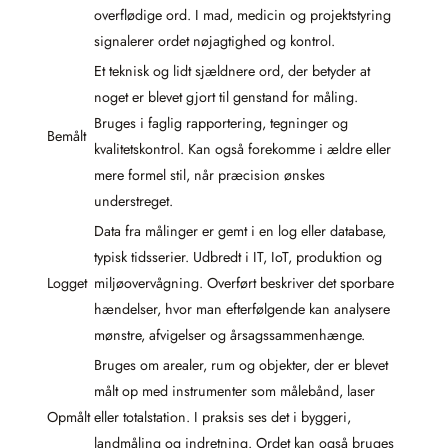
overflødige ord. I mad, medicin og projektstyring
signalerer ordet nøjagtighed og kontrol.
Et teknisk og lidt sjældnere ord, der betyder at
noget er blevet gjort til genstand for måling.
Bruges i faglig rapportering, tegninger og
Bemålt
kvalitetskontrol. Kan også forekomme i ældre eller
mere formel stil, når præcision ønskes
understreget.
Data fra målinger er gemt i en log eller database,
typisk tidsserier. Udbredt i IT, IoT, produktion og
Logget
miljøovervågning. Overført beskriver det sporbare
hændelser, hvor man efterfølgende kan analysere
mønstre, afvigelser og årsagssammenhænge.
Bruges om arealer, rum og objekter, der er blevet
målt op med instrumenter som målebånd, laser
Opmålt
eller totalstation. I praksis ses det i byggeri,
landmåling og indretning. Ordet kan også bruges