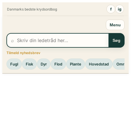
Spring
f
ig
Danmarks bedste krydsordbog
til
indhold
Menu
⌕
Søg
Tilmeld nyhedsbrev
Fugl
Fisk
Dyr
Flod
Plante
Hovedstad
Område