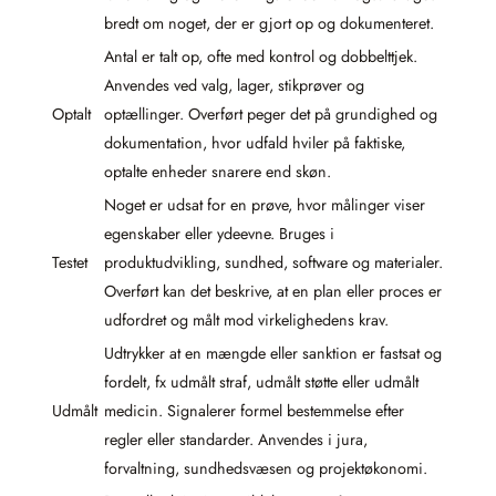
bredt om noget, der er gjort op og dokumenteret.
Antal er talt op, ofte med kontrol og dobbelttjek.
Anvendes ved valg, lager, stikprøver og
Optalt
optællinger. Overført peger det på grundighed og
dokumentation, hvor udfald hviler på faktiske,
optalte enheder snarere end skøn.
Noget er udsat for en prøve, hvor målinger viser
egenskaber eller ydeevne. Bruges i
Testet
produktudvikling, sundhed, software og materialer.
Overført kan det beskrive, at en plan eller proces er
udfordret og målt mod virkelighedens krav.
Udtrykker at en mængde eller sanktion er fastsat og
fordelt, fx udmålt straf, udmålt støtte eller udmålt
Udmålt
medicin. Signalerer formel bestemmelse efter
regler eller standarder. Anvendes i jura,
forvaltning, sundhedsvæsen og projektøkonomi.