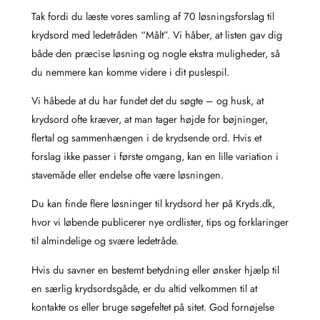
Tak fordi du læste vores samling af 70 løsningsforslag til
krydsord med ledetråden “Målt”. Vi håber, at listen gav dig
både den præcise løsning og nogle ekstra muligheder, så
du nemmere kan komme videre i dit puslespil.
Vi håbede at du har fundet det du søgte – og husk, at
krydsord ofte kræver, at man tager højde for bøjninger,
flertal og sammenhængen i de krydsende ord. Hvis et
forslag ikke passer i første omgang, kan en lille variation i
stavemåde eller endelse ofte være løsningen.
Du kan finde flere løsninger til krydsord her på Kryds.dk,
hvor vi løbende publicerer nye ordlister, tips og forklaringer
til almindelige og svære ledetråde.
Hvis du savner en bestemt betydning eller ønsker hjælp til
en særlig krydsordsgåde, er du altid velkommen til at
kontakte os eller bruge søgefeltet på sitet. God fornøjelse