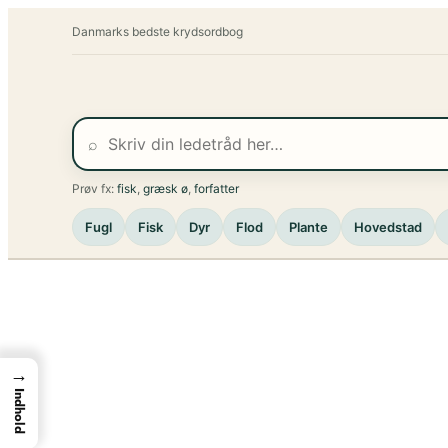
Spring
Danmarks bedste krydsordbog
til
indhold
⌕
Prøv fx:
fisk
,
græsk ø
,
forfatter
Fugl
Fisk
Dyr
Flod
Plante
Hovedstad
→
Indhold