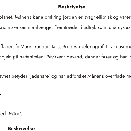
Beskrivelse
lanet. Månens bane omkring Jorden er svagt elliptisk og varer
tronomiske sammenhænge. Fremtræder i udtryk som lunarcyklus
ader, fx Mare Tranquillitatis. Bruges i selenografi til at navng
e objekt på nattehimlen. Påvirker tidevand, danner faser og har
et betyder ‘Jadehare’ og har udforsket Månens overflade med i
r
med ‘Måne’.
Beskrivelse