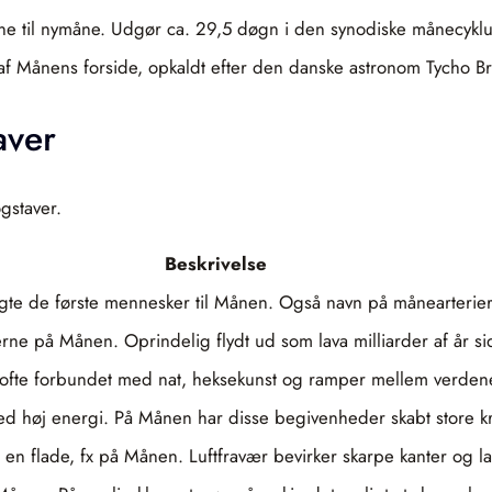
e til nymåne. Udgør ca. 29,5 døgn i den synodiske månecyklu
af Månens forside, opkaldt efter den danske astronom Tycho B
aver
gstaver.
Beskrivelse
te de første mennesker til Månen. Også navn på månearterier 
rne på Månen. Oprindelig flydt ud som lava milliarder af år si
ofte forbundet med nat, heksekunst og ramper mellem verden
med høj energi. På Månen har disse begivenheder skabt store kr
en flade, fx på Månen. Luftfravær bevirker skarpe kanter og la