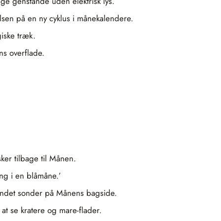
gge genstande uden elektrisk lys.
sen på en ny cyklus i månekalendere.
iske træk.
s overflade.
er tilbage til Månen.
ng i en blåmåne.’
andet sonder på Månens bagside.
 at se kratere og mare-flader.