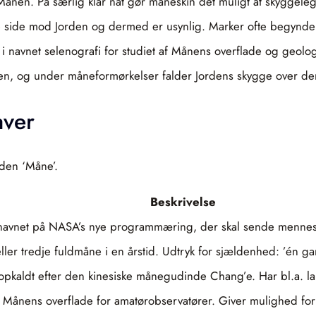
ra Månen. På særlig klar nat gør måneskin det muligt at skyggele
side mod Jorden og dermed er usynlig. Marker ofte begyndel
navnet selenografi for studiet af Månens overflade og geolog
en, og under måneformørkelser falder Jordens skygge over den
aver
åden ‘Måne’.
Beskrivelse
 navnet på NASA’s nye programmæring, der skal sende mennesk
er tredje fuldmåne i en årstid. Udtryk for sjældenhed: ’én ga
kaldt efter den kinesiske månegudinde Chang’e. Har bl.a. l
rre Månens overflade for amatørobservatører. Giver mulighed for