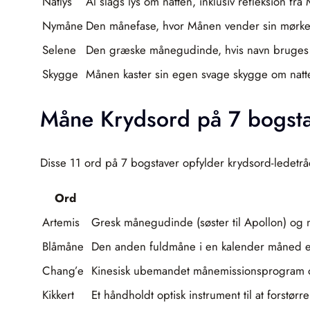
Natlys
Al slags lys om natten, inklusiv refleksion f
Nymåne
Den månefase, hvor Månen vender sin mørke 
Selene
Den græske månegudinde, hvis navn bruges i 
Skygge
Månen kaster sin egen svage skygge om natt
Måne Krydsord på 7 bogst
Disse 11 ord på 7 bogstaver opfylder krydsord-ledetr
Ord
Artemis
Gresk månegudinde (søster til Apollon) og
Blåmåne
Den anden fuldmåne i en kalender måned ell
Chang’e
Kinesisk ubemandet månemissionsprogram op
Kikkert
Et håndholdt optisk instrument til at forstø