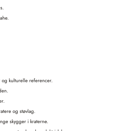
s.
rahe.
og kulturelle referencer.
den.
er.
atere og støvlag.
nge skygger i kraterne.