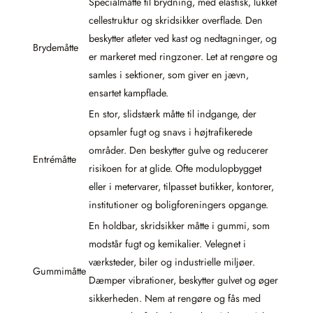
Specialmåtte til brydning, med elastisk, lukket
cellestruktur og skridsikker overflade. Den
beskytter atleter ved kast og nedtagninger, og
Brydemåtte
er markeret med ringzoner. Let at rengøre og
samles i sektioner, som giver en jævn,
ensartet kampflade.
En stor, slidstærk måtte til indgange, der
opsamler fugt og snavs i højtrafikerede
områder. Den beskytter gulve og reducerer
Entrémåtte
risikoen for at glide. Ofte modulopbygget
eller i metervarer, tilpasset butikker, kontorer,
institutioner og boligforeningers opgange.
En holdbar, skridsikker måtte i gummi, som
modstår fugt og kemikalier. Velegnet i
værksteder, biler og industrielle miljøer.
Gummimåtte
Dæmper vibrationer, beskytter gulvet og øger
sikkerheden. Nem at rengøre og fås med