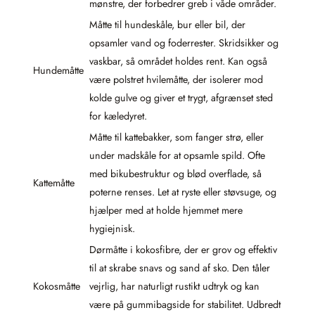
mønstre, der forbedrer greb i våde områder.
Måtte til hundeskåle, bur eller bil, der
opsamler vand og foderrester. Skridsikker og
vaskbar, så området holdes rent. Kan også
Hundemåtte
være polstret hvilemåtte, der isolerer mod
kolde gulve og giver et trygt, afgrænset sted
for kæledyret.
Måtte til kattebakker, som fanger strø, eller
under madskåle for at opsamle spild. Ofte
med bikubestruktur og blød overflade, så
Kattemåtte
poterne renses. Let at ryste eller støvsuge, og
hjælper med at holde hjemmet mere
hygiejnisk.
Dørmåtte i kokosfibre, der er grov og effektiv
til at skrabe snavs og sand af sko. Den tåler
Kokosmåtte
vejrlig, har naturligt rustikt udtryk og kan
være på gummibagside for stabilitet. Udbredt