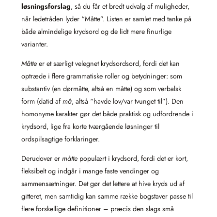
løsningsforslag
, så du får et bredt udvalg af muligheder,
når ledetråden lyder “Måtte”. Listen er samlet med tanke på
både almindelige krydsord og de lidt mere finurlige
varianter.
Måtte
er et særligt velegnet krydsordsord, fordi det kan
optræde i flere grammatiske roller og betydninger: som
substantiv (en dørmåtte, altså en måtte) og som verbalsk
form (datid af
må
, altså “havde lov/var tvunget til”). Den
homonyme karakter gør det både praktisk og udfordrende i
krydsord, lige fra korte tværgående løsninger til
ordspilsagtige forklaringer.
Derudover er
måtte
populært i krydsord, fordi det er kort,
fleksibelt og indgår i mange faste vendinger og
sammensætninger. Det gør det lettere at hive kryds ud af
gitteret, men samtidig kan samme række bogstaver passe til
flere forskellige definitioner – præcis den slags små