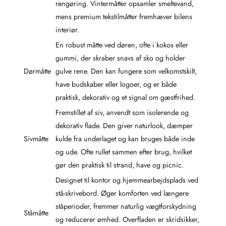
rengøring. Vintermåtter opsamler smeltevand,
mens premium tekstilmåtter fremhæver bilens
interiør.
En robust måtte ved døren, ofte i kokos eller
gummi, der skraber snavs af sko og holder
Dørmåtte
gulve rene. Den kan fungere som velkomstskilt,
have budskaber eller logoer, og er både
praktisk, dekorativ og et signal om gæstfrihed.
Fremstillet af siv, anvendt som isolerende og
dekorativ flade. Den giver naturlook, dæmper
Sivmåtte
kulde fra underlaget og kan bruges både inde
og ude. Ofte rullet sammen efter brug, hvilket
gør den praktisk til strand, have og picnic.
Designet til kontor og hjemmearbejdsplads ved
stå-skrivebord. Øger komforten ved længere
ståperioder, fremmer naturlig vægtforskydning
Ståmåtte
og reducerer ømhed. Overfladen er skridsikker,