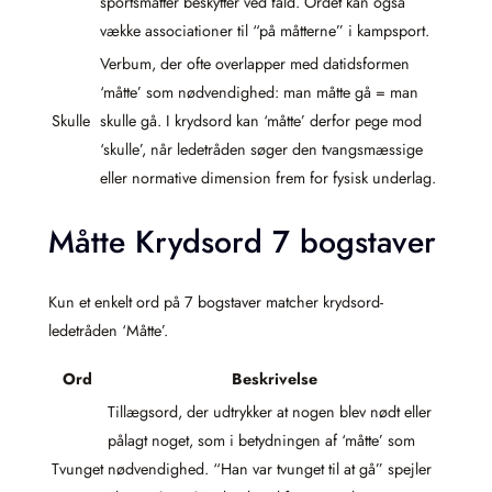
sportsmåtter beskytter ved fald. Ordet kan også
vække associationer til “på måtterne” i kampsport.
Verbum, der ofte overlapper med datidsformen
‘måtte’ som nødvendighed: man måtte gå = man
Skulle
skulle gå. I krydsord kan ‘måtte’ derfor pege mod
‘skulle’, når ledetråden søger den tvangsmæssige
eller normative dimension frem for fysisk underlag.
Måtte Krydsord 7 bogstaver
Kun et enkelt ord på 7 bogstaver matcher krydsord-
ledetråden ‘Måtte’.
Ord
Beskrivelse
Tillægsord, der udtrykker at nogen blev nødt eller
pålagt noget, som i betydningen af ‘måtte’ som
Tvunget
nødvendighed. “Han var tvunget til at gå” spejler