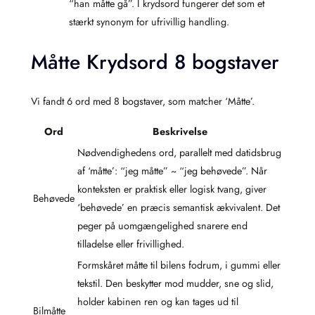
“han måtte gå”. I krydsord fungerer det som et
stærkt synonym for ufrivillig handling.
Måtte Krydsord 8 bogstaver
Vi fandt 6 ord med 8 bogstaver, som matcher ‘Måtte’.
Ord
Beskrivelse
Nødvendighedens ord, parallelt med datidsbrug
af ‘måtte’: “jeg måtte” ~ “jeg behøvede”. Når
konteksten er praktisk eller logisk tvang, giver
Behøvede
‘behøvede’ en præcis semantisk ækvivalent. Det
peger på uomgængelighed snarere end
tilladelse eller frivillighed.
Formskåret måtte til bilens fodrum, i gummi eller
tekstil. Den beskytter mod mudder, sne og slid,
holder kabinen ren og kan tages ud til
Bilmåtte