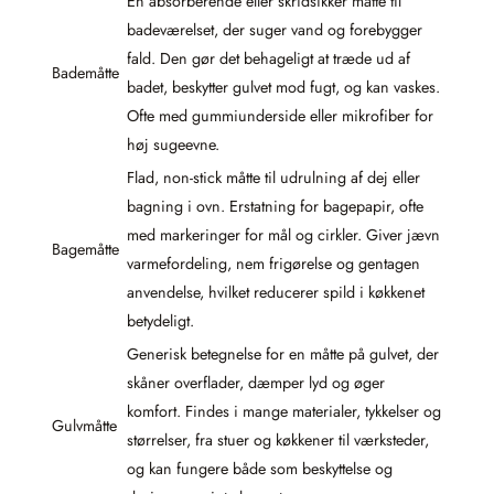
En absorberende eller skridsikker måtte til
badeværelset, der suger vand og forebygger
fald. Den gør det behageligt at træde ud af
Bademåtte
badet, beskytter gulvet mod fugt, og kan vaskes.
Ofte med gummiunderside eller mikrofiber for
høj sugeevne.
Flad, non-stick måtte til udrulning af dej eller
bagning i ovn. Erstatning for bagepapir, ofte
med markeringer for mål og cirkler. Giver jævn
Bagemåtte
varmefordeling, nem frigørelse og gentagen
anvendelse, hvilket reducerer spild i køkkenet
betydeligt.
Generisk betegnelse for en måtte på gulvet, der
skåner overflader, dæmper lyd og øger
komfort. Findes i mange materialer, tykkelser og
Gulvmåtte
størrelser, fra stuer og køkkener til værksteder,
og kan fungere både som beskyttelse og