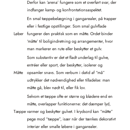
Derfor kan ‘arena’ fungere som et overført svar, der
indfanger kamp- og konfrontationsaspektet.
En smal tæppebelægning i gangarealer, på trapper
eller i festlige opstillinger. Som smal gulvflade
Løber
fungerer den praktisk som en måtte. Ordet binder
‘måtte’ til boligindretning og arrangementer, hvor
man markerer en rute eller beskytter et gulv.
Som substantiv er det et fladt underlag til gulve,
entréer eller sport, der beskytter, isolerer og
Måtte
opsamler snavs. Som verbum i datid af “må”
udtrykker det nødvendighed eller tilladelse: man
måtte gå, blev nødt til, eller fik lov.
Selvom et tæppe ofte er større og blødere end en
måtte, overlapper funktionerne: det dæmper lyd,
Tæppe
varmer og beskytter gulvet. I krydsord kan “måtte”
pege mod “tæppe”, især når der tænkes dekorativt
interiør eller smalle løbere i gangarealer.