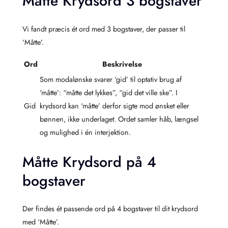
Måtte Krydsord 3 bogstaver
Vi fandt præcis ét ord med 3 bogstaver, der passer til
‘Måtte’.
Ord
Beskrivelse
Som modalønske svarer ‘gid’ til optativ brug af
‘måtte’: “måtte det lykkes”, “gid det ville ske”. I
Gid
krydsord kan ‘måtte’ derfor sigte mod ønsket eller
bønnen, ikke underlaget. Ordet samler håb, længsel
og mulighed i én interjektion.
Måtte Krydsord på 4
bogstaver
Der findes ét passende ord på 4 bogstaver til dit krydsord
med ‘Måtte’.