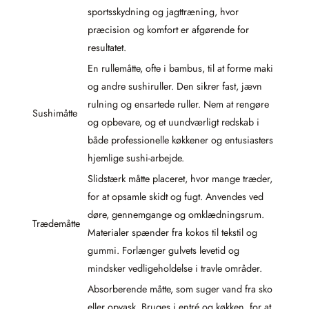
sportsskydning og jagttræning, hvor
præcision og komfort er afgørende for
resultatet.
En rullemåtte, ofte i bambus, til at forme maki
og andre sushiruller. Den sikrer fast, jævn
rulning og ensartede ruller. Nem at rengøre
Sushimåtte
og opbevare, og et uundværligt redskab i
både professionelle køkkener og entusiasters
hjemlige sushi-arbejde.
Slidstærk måtte placeret, hvor mange træder,
for at opsamle skidt og fugt. Anvendes ved
døre, gennemgange og omklædningsrum.
Trædemåtte
Materialer spænder fra kokos til tekstil og
gummi. Forlænger gulvets levetid og
mindsker vedligeholdelse i travle områder.
Absorberende måtte, som suger vand fra sko
eller opvask. Bruges i entré og køkken, for at