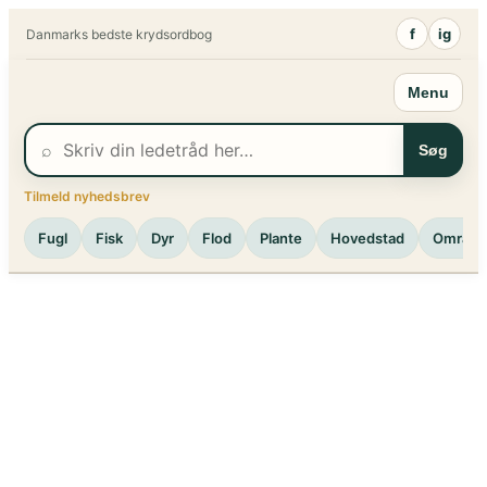
Spring
f
ig
Danmarks bedste krydsordbog
til
indhold
Menu
⌕
Søg
Tilmeld nyhedsbrev
Fugl
Fisk
Dyr
Flod
Plante
Hovedstad
Område