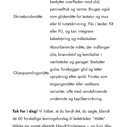
beskytter overfladen mod slid,
penneaftryk og varme. Bruges også
Skrivebordsmåtte
som glidemåtte for tastatur og mus
eller til notatskrivning. Fås i læder, filt
eller PU, og kan integrere
kabelstyring og måleskalaer.
Absorberende måtte, der indfanger
olie, brændstof og kemikalier i
værksteder og garager. Beskytter
gulve, forebygger glid og letter
Olieopsamlingsmåtte
oprydning efter spild. Findes som
engangsmåtter eller vaskbare
varianter, ofte med vandafvisende
underside og kapillærvirkning.
Tak for i dag!
Vi håber, at du fandt det, du søgte, blandt
de 60 forskellige løsningsforslag til ledetråden “Måtte”.
Måske var svaret allerede blandt forslagene – og hvis ikke,