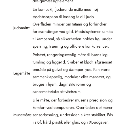
designmæssigt element.
En kompakt, fjederende måtte med høj
stødabsorption til kast og fald i judo.
Overfladen minder om tatami og forhindrer
Judomåtte
forbrændinger ved glid. Modulsystemer samles
til kampareal, så sikkerheden holdes høj under
sparring, træning og officielle konkurrencer.
Polstret, rengøringsvenlig måtte til børns leg,
tumling og liggetid. Skaber et blødt, afgrænset
område på gulvet og dæmper lyde. Kan være
Legemåtte
sammenklappelig, modulær eller mønstret, og
bruges i hjem, daginstitutioner og
sansemotoriske aktivitetsrum.
Lille måtte, der forbedrer musens præcision og
komfort ved computeren. Overfladen optimerer
Musemåtte
sensorlæsning, undersiden sikrer stabilitet. Fås
i stof, hård plastik eller glas, og i XL-udgaver,