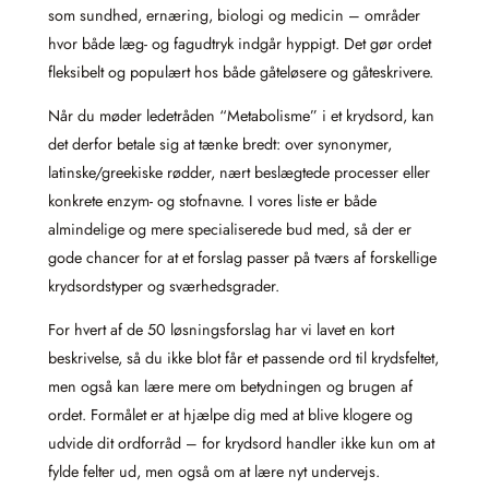
som sundhed, ernæring, biologi og medicin – områder
hvor både læg- og fagudtryk indgår hyppigt. Det gør ordet
fleksibelt og populært hos både gåteløsere og gåteskrivere.
Når du møder ledetråden “Metabolisme” i et krydsord, kan
det derfor betale sig at tænke bredt: over synonymer,
latinske/greekiske rødder, nært beslægtede processer eller
konkrete enzym- og stofnavne. I vores liste er både
almindelige og mere specialiserede bud med, så der er
gode chancer for at et forslag passer på tværs af forskellige
krydsordstyper og sværhedsgrader.
For hvert af de 50 løsningsforslag har vi lavet en kort
beskrivelse, så du ikke blot får et passende ord til krydsfeltet,
men også kan lære mere om betydningen og brugen af
ordet. Formålet er at hjælpe dig med at blive klogere og
udvide dit ordforråd – for krydsord handler ikke kun om at
fylde felter ud, men også om at lære nyt undervejs.