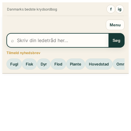
Spring
f
ig
Danmarks bedste krydsordbog
til
indhold
Menu
⌕
Søg
Tilmeld nyhedsbrev
Fugl
Fisk
Dyr
Flod
Plante
Hovedstad
Område