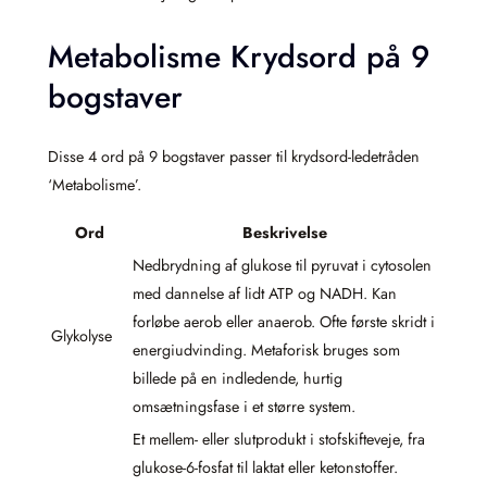
Metabolisme Krydsord på 9
bogstaver
Disse 4 ord på 9 bogstaver passer til krydsord-ledetråden
‘Metabolisme’.
Ord
Beskrivelse
Nedbrydning af glukose til pyruvat i cytosolen
med dannelse af lidt ATP og NADH. Kan
forløbe aerob eller anaerob. Ofte første skridt i
Glykolyse
energiudvinding. Metaforisk bruges som
billede på en indledende, hurtig
omsætningsfase i et større system.
Et mellem- eller slutprodukt i stofskifteveje, fra
glukose-6-fosfat til laktat eller ketonstoffer.