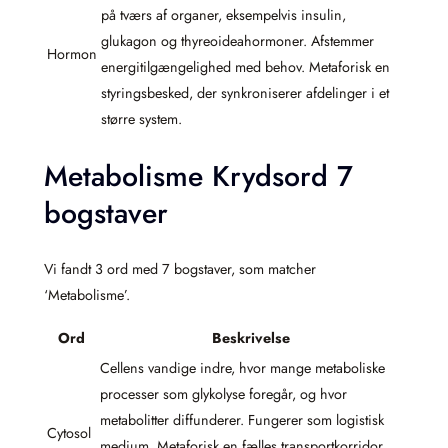
på tværs af organer, eksempelvis insulin,
glukagon og thyreoideahormoner. Afstemmer
Hormon
energitilgængelighed med behov. Metaforisk en
styringsbesked, der synkroniserer afdelinger i et
større system.
Metabolisme Krydsord 7
bogstaver
Vi fandt 3 ord med 7 bogstaver, som matcher
‘Metabolisme’.
Ord
Beskrivelse
Cellens vandige indre, hvor mange metaboliske
processer som glykolyse foregår, og hvor
metabolitter diffunderer. Fungerer som logistisk
Cytosol
medium. Metaforisk en fælles transportkorridor,