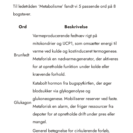
Til ledetråden ‘Metabolisme’ fandt vi 5 passende ord på 8
bogstaver.
Ord
Beskrivelse
Varmeproducerende fedtvæv rigt på
mitokondrier og UCP1, som omsætter energi til
varme ved kulde og kostinduceret termogenese.
Brunfedt
Metaforisk en nødvarme-generator, der aktiveres
for at opretholde funktion under kolde eller
krævende forhold.
Katabolt hormon fra bugspytkirtlen, der øger
blodsukker via glykogenolyse og
glukoneogenese. Mobiliserer reserver ved faste.
Glukagon
Metaforisk en alarm, der frigør ressourcer fra
depoter for at opretholde drift under pres eller
mangel.
Generel betegnelse for cirkulerende forløb,