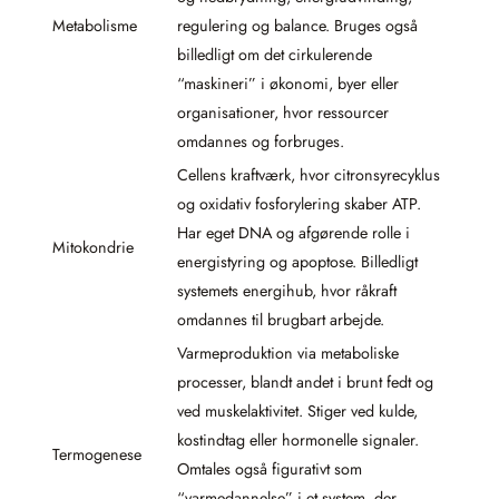
Metabolisme
regulering og balance. Bruges også
billedligt om det cirkulerende
“maskineri” i økonomi, byer eller
organisationer, hvor ressourcer
omdannes og forbruges.
Cellens kraftværk, hvor citronsyrecyklus
og oxidativ fosforylering skaber ATP.
Har eget DNA og afgørende rolle i
Mitokondrie
energistyring og apoptose. Billedligt
systemets energihub, hvor råkraft
omdannes til brugbart arbejde.
Varmeproduktion via metaboliske
processer, blandt andet i brunt fedt og
ved muskelaktivitet. Stiger ved kulde,
kostindtag eller hormonelle signaler.
Termogenese
Omtales også figurativt som
“varmedannelse” i et system, der