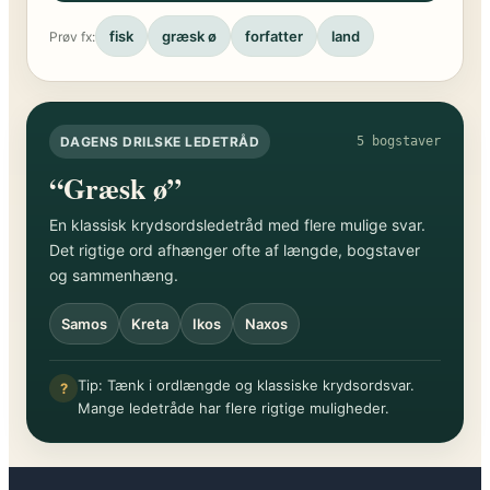
fisk
græsk ø
forfatter
land
Prøv fx:
DAGENS DRILSKE LEDETRÅD
5 bogstaver
“Græsk ø”
En klassisk krydsordsledetråd med flere mulige svar.
Det rigtige ord afhænger ofte af længde, bogstaver
og sammenhæng.
Samos
Kreta
Ikos
Naxos
Tip: Tænk i ordlængde og klassiske krydsordsvar.
?
Mange ledetråde har flere rigtige muligheder.