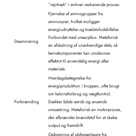
“vejrtræk” i enhver vedvarende proces.
Fjernelse af aminogrupper fra
aminosyrer, hvilket muliggør
energiudnyttelse og kvælstofudskillelse.
Forbundet med ureacyklus. Metaforisk
Deaminering
en afskalning af unødvendige dele, så
kernekomponenter kan omdannes
effektivt til anvendelig energi eller
materiale.
Hverdagsbetegnelse for
energiproduktion i kroppen, ofte brugt
om kalorieforbrug og vægtkontrol.
Forbrænding
Dækker både aerob og anaerob
omsætning. Metaforisk en motorproces,
der afbrænder brændstof for at skabe
output og fremdrift.
Opbygning af glykogenlagre fra