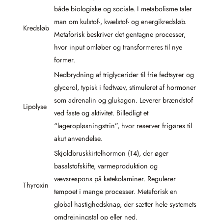
både biologiske og sociale. I metabolisme taler
man om kulstof-, kvælstof- og energikredsløb.
Kredsløb
Metaforisk beskriver det gentagne processer,
hvor input omløber og transformeres til nye
former.
Nedbrydning af triglycerider til frie fedtsyrer og
glycerol, typisk i fedtvæv, stimuleret af hormoner
som adrenalin og glukagon. Leverer brændstof
Lipolyse
ved faste og aktivitet. Billedligt et
“lageropløsningstrin”, hvor reserver frigøres til
akut anvendelse.
Skjoldbruskkirtelhormon (T4), der øger
basalstofskifte, varmeproduktion og
vævsrespons på katekolaminer. Regulerer
Thyroxin
tempoet i mange processer. Metaforisk en
global hastighedsknap, der sætter hele systemets
omdrejningstal op eller ned.