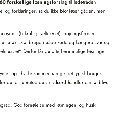
60 forskellige løsningsforslag
til ledetråden
, og forklaringer, så du ikke blot løser gåden, men
onymer (fx kraftig, veltrænet), bøjningsformer,
t er praktisk at bruge i både korte og længere svar og
lmusklet”. Derfor får du ofte flere mulige løsninger
ynonymer og i hvilke sammenhænge det typisk bruges.
or det er jo netop dét, krydsord handler om: at blive
dsgrad. God fornøjelse med løsningen, og husk: