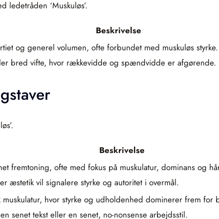
ed ledetråden ‘Muskuløs’.
Beskrivelse
tiet og generel volumen, ofte forbundet med muskuløs styrke.
ller bred vifte, hvor rækkevidde og spændvidde er afgørende.
gstaver
øs’.
Beskrivelse
t fremtoning, ofte med fokus på muskulatur, dominans og hård
r æstetik vil signalere styrke og autoritet i overmål.
rk muskulatur, hvor styrke og udholdenhed dominerer frem for b
en senet tekst eller en senet, no-nonsense arbejdsstil.