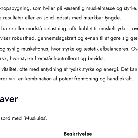
 kropsbygning, som hviler på væsentlig muskelmasse og styrke. I
 resultater eller en solid indsats med mærkbar tyngde.
e, bære eller modstå belastning, ofte koblet til muskelstyrke. I o
viser robusthed, gennemslagskraft og evnen til at gøre sig g
 synlig muskeltonus, hvor styrke og æstetik afbalanceres. Overf
yk, hvor styrke fremstår kontrolleret og bevidst.
g vitalitet, ofte med antydning af fysisk styrke og energi. Det
erer viril en kombination af potent fremtoning og handlekraft.
aver
dsord med ‘Muskuløs’.
Beskrivelse