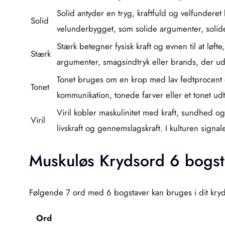
Solid antyder en tryg, kraftfuld og velfunderet
Solid
velunderbygget, som solide argumenter, solide
Stærk betegner fysisk kraft og evnen til at løft
Stærk
argumenter, smagsindtryk eller brands, der ud
Tonet bruges om en krop med lav fedtprocent og
Tonet
kommunikation, tonede farver eller et tonet udtr
Viril kobler maskulinitet med kraft, sundhed o
Viril
livskraft og gennemslagskraft. I kulturen signal
Muskuløs Krydsord 6 bogst
Følgende 7 ord med 6 bogstaver kan bruges i dit kry
Ord