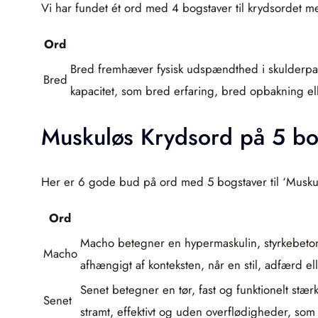
Vi har fundet ét ord med 4 bogstaver til krydsordet m
Ord
Bred fremhæver fysisk udspændthed i skulderpar
Bred
kapacitet, som bred erfaring, bred opbakning e
Muskuløs Krydsord på 5 bo
Her er 6 gode bud på ord med 5 bogstaver til ‘Muskul
Ord
Macho betegner en hypermaskulin, styrkebetone
Macho
afhængigt af konteksten, når en stil, adfærd elle
Senet betegner en tør, fast og funktionelt stæ
Senet
stramt, effektivt og uden overflødigheder, som 