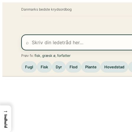
Spring
Danmarks bedste krydsordbog
til
indhold
⌕
Prøv fx:
fisk
,
græsk ø
,
forfatter
Fugl
Fisk
Dyr
Flod
Plante
Hovedstad
→
Indhold