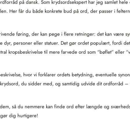
ordforråd på dansk. Som krydsordsekspert har jeg samlet hele
en. Her får du både konkrete bud på ord, der passer i felterne
ivende føring, der kan pege i flere retninger: det kan være syn
e dyr, personer eller statuer. Det gør ordet populært, fordi de
l kropsbeskrivelse til mere farvede ord som “bøflet” eller “ve
t beskrivelse, hvor vi forklarer ordets betydning, eventuelle s
krydsord, du sidder med, og samtidig udvide dit ordforråd – f
teret dem, så du nemmere kan finde ord efter længde og sværhe
gør dig hurtigere!