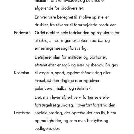
mellem trofiske niveauer, og balance er
afgørende for biodiversitet.
Enhver vare beregnet til at blive spist eller
drukket, fra råvarer til forarbejdede produkter.
Fødevare
Ordet dækker hele fødekæden og reguleres for
at sikre, at næringen er sikker, sporbar og
ernæringsmæssigt forsvarlig.
Detaljeret plan for måltider og portioner,
afstemt efter energi- og næringsbehov. Bruges
Kostplan
til vægttab, sport, sygdomshåndtering eller
trivsel, så den daglige næring bliver
balanceret, målbar og realistisk.
Det, man lever af; erhverv, fortjeneste eller
forsørgelsesgrundlag. I overført forstand den
Levebrød
sociale næring, der opretholder ens liv, hjem
og muligheder, og som man beskytter og
vedligeholder.