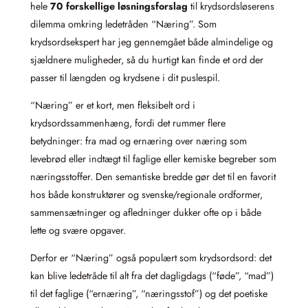
hele
70 forskellige løsningsforslag
til krydsordsløserens
dilemma omkring ledetråden “Næring”. Som
krydsordsekspert har jeg gennemgået både almindelige og
sjældnere muligheder, så du hurtigt kan finde et ord der
passer til længden og krydsene i dit puslespil.
“Næring” er et kort, men fleksibelt ord i
krydsordssammenhæng, fordi det rummer flere
betydninger: fra mad og ernæring over næring som
levebrød eller indtægt til faglige eller kemiske begreber som
næringsstoffer. Den semantiske bredde gør det til en favorit
hos både konstruktører og svenske/regionale ordformer,
sammensætninger og afledninger dukker ofte op i både
lette og svære opgaver.
Derfor er “Næring” også populært som krydsordsord: det
kan blive ledetråde til alt fra det dagligdags (“føde”, “mad”)
til det faglige (“ernæring”, “næringsstof”) og det poetiske