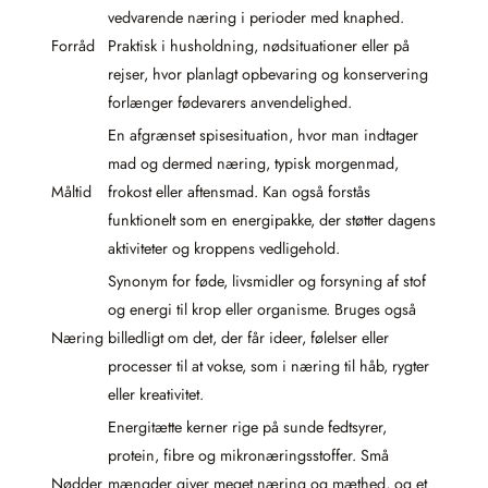
vedvarende næring i perioder med knaphed.
Forråd
Praktisk i husholdning, nødsituationer eller på
rejser, hvor planlagt opbevaring og konservering
forlænger fødevarers anvendelighed.
En afgrænset spisesituation, hvor man indtager
mad og dermed næring, typisk morgenmad,
Måltid
frokost eller aftensmad. Kan også forstås
funktionelt som en energipakke, der støtter dagens
aktiviteter og kroppens vedligehold.
Synonym for føde, livsmidler og forsyning af stof
og energi til krop eller organisme. Bruges også
Næring
billedligt om det, der får ideer, følelser eller
processer til at vokse, som i næring til håb, rygter
eller kreativitet.
Energitætte kerner rige på sunde fedtsyrer,
protein, fibre og mikronæringsstoffer. Små
Nødder
mængder giver meget næring og mæthed, og et