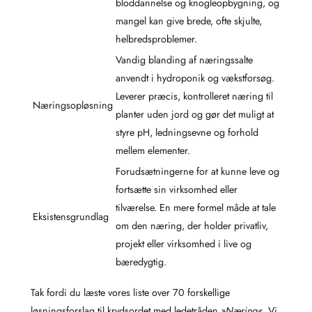
bloddannelse og knogleopbygning, og
mangel kan give brede, ofte skjulte,
helbredsproblemer.
Vandig blanding af næringssalte
anvendt i hydroponik og vækstforsøg.
Leverer præcis, kontrolleret næring til
Næringsopløsning
planter uden jord og gør det muligt at
styre pH, ledningsevne og forhold
mellem elementer.
Forudsætningerne for at kunne leve og
fortsætte sin virksomhed eller
tilværelse. En mere formel måde at tale
Eksistensgrundlag
om den næring, der holder privatliv,
projekt eller virksomhed i live og
bæredygtig.
Tak fordi du læste vores liste over 70 forskellige
løsningsforslag til krydsordet med ledetråden
»Næring«
. Vi