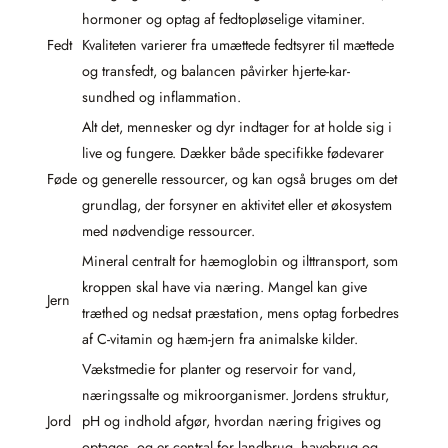
hormoner og optag af fedtopløselige vitaminer.
Fedt
Kvaliteten varierer fra umættede fedtsyrer til mættede
og transfedt, og balancen påvirker hjerte-kar-
sundhed og inflammation.
Alt det, mennesker og dyr indtager for at holde sig i
live og fungere. Dækker både specifikke fødevarer
Føde
og generelle ressourcer, og kan også bruges om det
grundlag, der forsyner en aktivitet eller et økosystem
med nødvendige ressourcer.
Mineral centralt for hæmoglobin og ilttransport, som
kroppen skal have via næring. Mangel kan give
Jern
træthed og nedsat præstation, mens optag forbedres
af C-vitamin og hæm-jern fra animalske kilder.
Vækstmedie for planter og reservoir for vand,
næringssalte og mikroorganismer. Jordens struktur,
Jord
pH og indhold afgør, hvordan næring frigives og
optages, og er central for landbrug, havebrug og