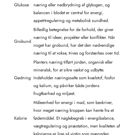
Glukose
næring eller nedbrydning af glykogen, og
balancen i blodet er central for energi,
appetitregulering og metabolisk sundhed.
Billedlig betegnelse for de forhold, der giver
næring til ideer, projekter eller konflikter. Når
Grobund
noget har grobund, har det den nødvendige
næring til at vokse, trives og forstærkes over tid.
Planters næring tilført jorden, organisk eller
mineralsk, for at sikre vækst og udbytte.
Gødning
Indeholder næringssalte som kvælstof, fosfor
og kalium, og påvirker både jordens
frugtbarhed og miljøet.
Måleenhed for energi i mad, som beskriver,
hvor meget næring kroppen kan hente fra et
Kalorie
fødemiddel. Et nøglebegreb i energibalance,
vægtregulering og præstation, men kvaliteten af
kalorierne er lige så vigtig som mængden.