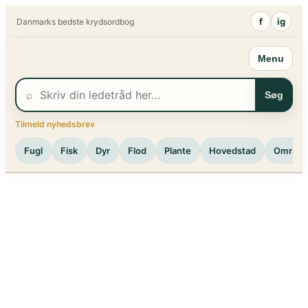
Spring
f
ig
Danmarks bedste krydsordbog
til
indhold
Menu
⌕
Søg
Tilmeld nyhedsbrev
Fugl
Fisk
Dyr
Flod
Plante
Hovedstad
Område