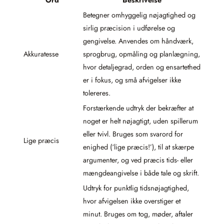
Ord
Beskrivelse
Betegner omhyggelig nøjagtighed og
sirlig præcision i udførelse og
gengivelse. Anvendes om håndværk,
Akkuratesse
sprogbrug, opmåling og planlægning,
hvor detaljegrad, orden og ensartethed
er i fokus, og små afvigelser ikke
tolereres.
Forstærkende udtryk der bekræfter at
noget er helt nøjagtigt, uden spillerum
eller tvivl. Bruges som svarord for
Lige præcis
enighed (‘lige præcis!’), til at skærpe
argumenter, og ved præcis tids- eller
mængdeangivelse i både tale og skrift.
Udtryk for punktlig tidsnøjagtighed,
hvor afvigelsen ikke overstiger et
minut. Bruges om tog, møder, aftaler