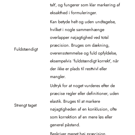
talt’, og fungerer som klar markering af
eksakthed i formuleringer.
Kan betyde helt og uden undtagelse,
hvilket i nogle sammenhænge
overlapper nøjagtighed ved total
præcision. Bruges om dækning,
Fuldstændigt
overensstemmelse og fuld opfyldelse,
eksempelvis ‘fuldstændigt korrekt’, når
der ikke er plads til resttvivl eller
mangler.
Udtryk for at noget vurderes efter de
præcise regler eller definitioner, uden
elastik. Bruges til at markere
Strengt taget
nøjagtigheden af en konklusion, ofte
som korrektion af en mere løs eller
generel påstand.
Beskriver meget høj præcision,