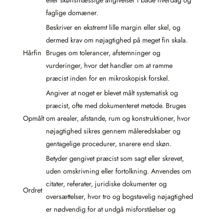
eller skønsmæssige angivelser i både hverdag og
faglige domæner.
Beskriver en ekstremt lille margin eller skel, og
dermed krav om nøjagtighed på meget fin skala.
Hårfin
Bruges om tolerancer, afstemninger og
vurderinger, hvor det handler om at ramme
præcist inden for en mikroskopisk forskel.
Angiver at noget er blevet målt systematisk og
præcist, ofte med dokumenteret metode. Bruges
Opmålt
om arealer, afstande, rum og konstruktioner, hvor
nøjagtighed sikres gennem måleredskaber og
gentagelige procedurer, snarere end skøn.
Betyder gengivet præcist som sagt eller skrevet,
uden omskrivning eller fortolkning. Anvendes om
citater, referater, juridiske dokumenter og
Ordret
oversættelser, hvor tro og bogstavelig nøjagtighed
er nødvendig for at undgå misforståelser og