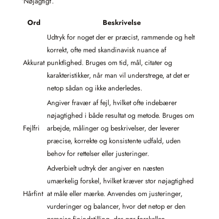
‘Nøjagtigt’.
Ord
Beskrivelse
Udtryk for noget der er præcist, rammende og helt
korrekt, ofte med skandinavisk nuance af
Akkurat
punktlighed. Bruges om tid, mål, citater og
karakteristikker, når man vil understrege, at det er
netop sådan og ikke anderledes.
Angiver fravær af fejl, hvilket ofte indebærer
nøjagtighed i både resultat og metode. Bruges om
Fejlfri
arbejde, målinger og beskrivelser, der leverer
præcise, korrekte og konsistente udfald, uden
behov for rettelser eller justeringer.
Adverbielt udtryk der angiver en næsten
umærkelig forskel, hvilket kræver stor nøjagtighed
Hårfint
at måle eller mærke. Anvendes om justeringer,
vurderinger og balancer, hvor det netop er den
præcise finindstilling, der gør forskellen.