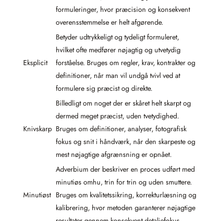
formuleringer, hvor præcision og konsekvent
overensstemmelse er helt afgørende.
Betyder udtrykkeligt og tydeligt formuleret,
hvilket ofte medfører nøjagtig og utvetydig
Eksplicit
forståelse. Bruges om regler, krav, kontrakter og
definitioner, når man vil undgå tvivl ved at
formulere sig præcist og direkte.
Billedligt om noget der er skåret helt skarpt og
dermed meget præcist, uden tvetydighed.
Knivskarp
Bruges om definitioner, analyser, fotografisk
fokus og snit i håndværk, når den skarpeste og
mest nøjagtige afgrænsning er opnået.
Adverbium der beskriver en proces udført med
minutiøs omhu, trin for trin og uden smuttere.
Minutiøst
Bruges om kvalitetssikring, korrekturlæsning og
kalibrering, hvor metoden garanterer nøjagtige
resultater gennem konsekvent detaljefokus.