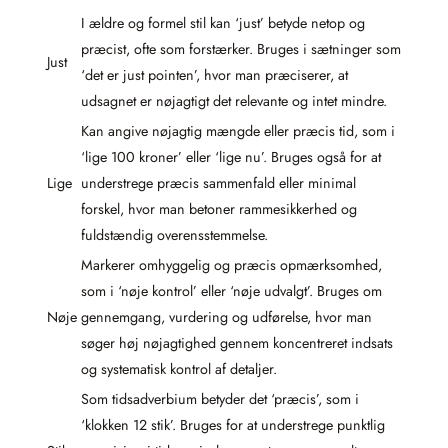
I ældre og formel stil kan ‘just’ betyde netop og
præcist, ofte som forstærker. Bruges i sætninger som
Just
‘det er just pointen’, hvor man præciserer, at
udsagnet er nøjagtigt det relevante og intet mindre.
Kan angive nøjagtig mængde eller præcis tid, som i
‘lige 100 kroner’ eller ‘lige nu’. Bruges også for at
Lige
understrege præcis sammenfald eller minimal
forskel, hvor man betoner rammesikkerhed og
fuldstændig overensstemmelse.
Markerer omhyggelig og præcis opmærksomhed,
som i ‘nøje kontrol’ eller ‘nøje udvalgt’. Bruges om
Nøje
gennemgang, vurdering og udførelse, hvor man
søger høj nøjagtighed gennem koncentreret indsats
og systematisk kontrol af detaljer.
Som tidsadverbium betyder det ‘præcis’, som i
‘klokken 12 stik’. Bruges for at understrege punktlig