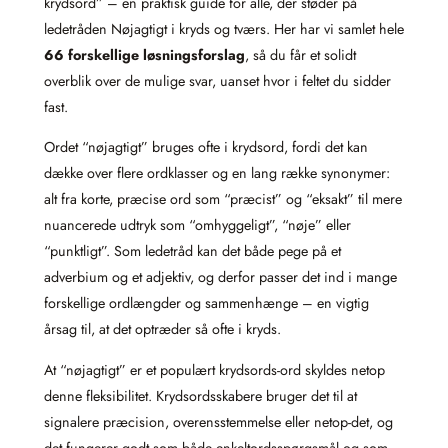
krydsord” – en praktisk guide for alle, der støder på
ledetråden Nøjagtigt i kryds og tværs. Her har vi samlet hele
66 forskellige løsningsforslag
, så du får et solidt
overblik over de mulige svar, uanset hvor i feltet du sidder
fast.
Ordet “nøjagtigt” bruges ofte i krydsord, fordi det kan
dække over flere ordklasser og en lang række synonymer:
alt fra korte, præcise ord som “præcist” og “eksakt” til mere
nuancerede udtryk som “omhyggeligt”, “nøje” eller
“punktligt”. Som ledetråd kan det både pege på et
adverbium og et adjektiv, og derfor passer det ind i mange
forskellige ordlængder og sammenhænge – en vigtig
årsag til, at det optræder så ofte i kryds.
At “nøjagtigt” er et populært krydsords‑ord skyldes netop
denne fleksibilitet. Krydsordsskabere bruger det til at
signalere præcision, overensstemmelse eller netop‑det, og
det fungerer godt som både enkeltordsspørgsmål og som