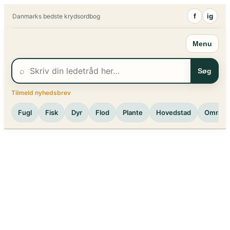
Spring
f
ig
Danmarks bedste krydsordbog
til
indhold
Menu
⌕
Søg
Tilmeld nyhedsbrev
Fugl
Fisk
Dyr
Flod
Plante
Hovedstad
Område