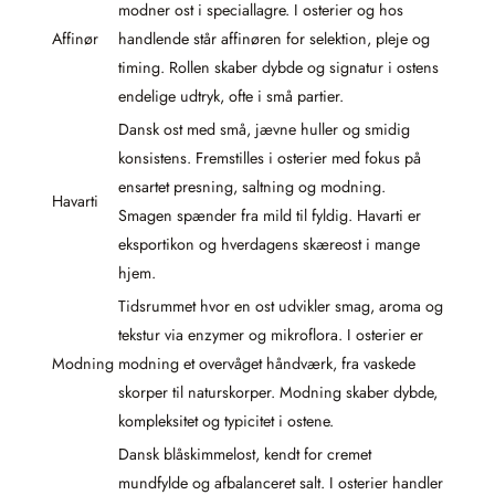
modner ost i speciallagre. I osterier og hos
Affinør
handlende står affinøren for selektion, pleje og
timing. Rollen skaber dybde og signatur i ostens
endelige udtryk, ofte i små partier.
Dansk ost med små, jævne huller og smidig
konsistens. Fremstilles i osterier med fokus på
ensartet presning, saltning og modning.
Havarti
Smagen spænder fra mild til fyldig. Havarti er
eksportikon og hverdagens skæreost i mange
hjem.
Tidsrummet hvor en ost udvikler smag, aroma og
tekstur via enzymer og mikroflora. I osterier er
Modning
modning et overvåget håndværk, fra vaskede
skorper til naturskorper. Modning skaber dybde,
kompleksitet og typicitet i ostene.
Dansk blåskimmelost, kendt for cremet
mundfylde og afbalanceret salt. I osterier handler