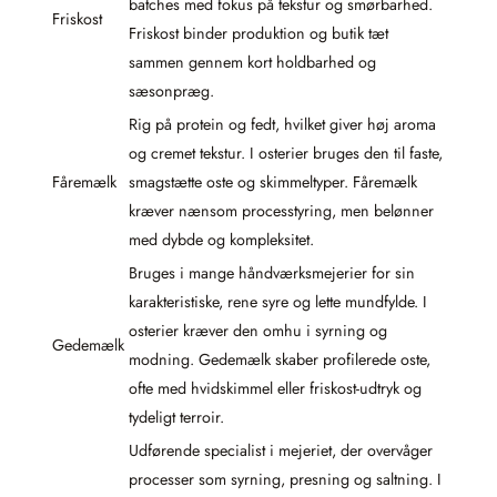
batches med fokus på tekstur og smørbarhed.
Friskost
Friskost binder produktion og butik tæt
sammen gennem kort holdbarhed og
sæsonpræg.
Rig på protein og fedt, hvilket giver høj aroma
og cremet tekstur. I osterier bruges den til faste,
Fåremælk
smagstætte oste og skimmeltyper. Fåremælk
kræver nænsom processtyring, men belønner
med dybde og kompleksitet.
Bruges i mange håndværksmejerier for sin
karakteristiske, rene syre og lette mundfylde. I
osterier kræver den omhu i syrning og
Gedemælk
modning. Gedemælk skaber profilerede oste,
ofte med hvidskimmel eller friskost-udtryk og
tydeligt terroir.
Udførende specialist i mejeriet, der overvåger
processer som syrning, presning og saltning. I