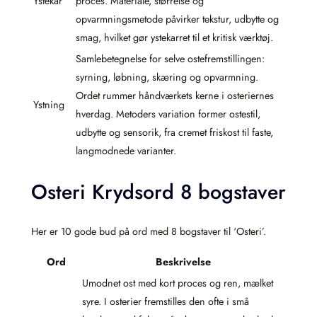
Ystekar
proces. Materiale, størrelse og
opvarmningsmetode påvirker tekstur, udbytte og
smag, hvilket gør ystekarret til et kritisk værktøj.
Samlebetegnelse for selve ostefremstillingen:
syrning, løbning, skæring og opvarmning.
Ordet rummer håndværkets kerne i osteriernes
Ystning
hverdag. Metoders variation former ostestil,
udbytte og sensorik, fra cremet friskost til faste,
langmodnede varianter.
Osteri Krydsord 8 bogstaver
Her er 10 gode bud på ord med 8 bogstaver til ‘Osteri’.
Ord
Beskrivelse
Umodnet ost med kort proces og ren, mælket
syre. I osterier fremstilles den ofte i små