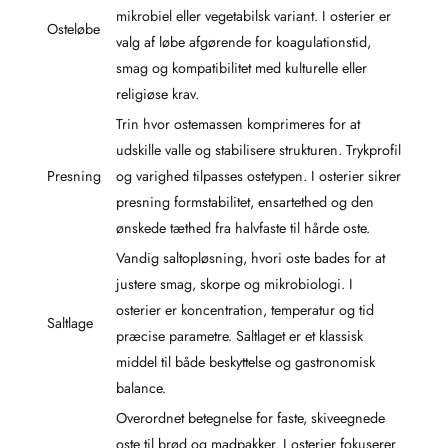
mikrobiel eller vegetabilsk variant. I osterier er
Osteløbe
valg af løbe afgørende for koagulationstid,
smag og kompatibilitet med kulturelle eller
religiøse krav.
Trin hvor ostemassen komprimeres for at
udskille valle og stabilisere strukturen. Trykprofil
Presning
og varighed tilpasses ostetypen. I osterier sikrer
presning formstabilitet, ensartethed og den
ønskede tæthed fra halvfaste til hårde oste.
Vandig saltopløsning, hvori oste bades for at
justere smag, skorpe og mikrobiologi. I
osterier er koncentration, temperatur og tid
Saltlage
præcise parametre. Saltlaget er et klassisk
middel til både beskyttelse og gastronomisk
balance.
Overordnet betegnelse for faste, skiveegnede
oste til brød og madpakker. I osterier fokuserer