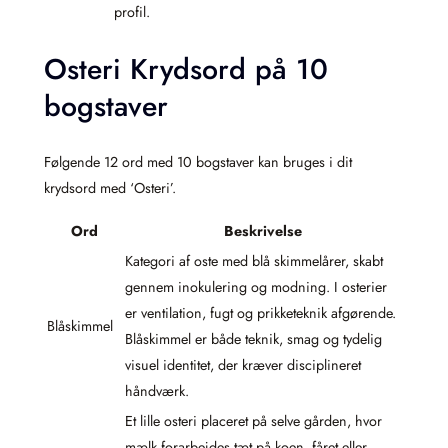
profil.
Osteri Krydsord på 10
bogstaver
Følgende 12 ord med 10 bogstaver kan bruges i dit
krydsord med ‘Osteri’.
Ord
Beskrivelse
Kategori af oste med blå skimmelårer, skabt
gennem inokulering og modning. I osterier
er ventilation, fugt og prikketeknik afgørende.
Blåskimmel
Blåskimmel er både teknik, smag og tydelig
visuel identitet, der kræver disciplineret
håndværk.
Et lille osteri placeret på selve gården, hvor
mælk forarbejdes tæt på koen, fåret eller