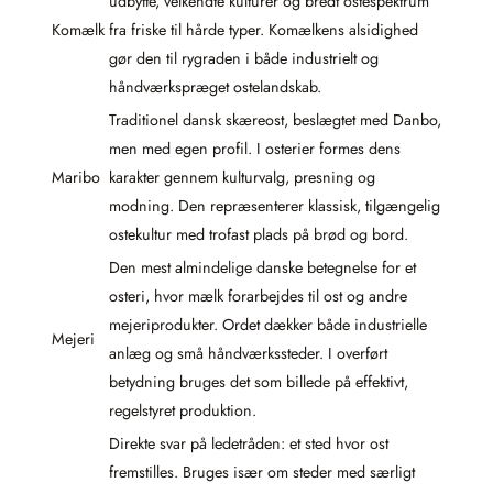
udbytte, velkendte kulturer og bredt ostespektrum
Komælk
fra friske til hårde typer. Komælkens alsidighed
gør den til rygraden i både industrielt og
håndværkspræget ostelandskab.
Traditionel dansk skæreost, beslægtet med Danbo,
men med egen profil. I osterier formes dens
Maribo
karakter gennem kulturvalg, presning og
modning. Den repræsenterer klassisk, tilgængelig
ostekultur med trofast plads på brød og bord.
Den mest almindelige danske betegnelse for et
osteri, hvor mælk forarbejdes til ost og andre
mejeriprodukter. Ordet dækker både industrielle
Mejeri
anlæg og små håndværkssteder. I overført
betydning bruges det som billede på effektivt,
regelstyret produktion.
Direkte svar på ledetråden: et sted hvor ost
fremstilles. Bruges især om steder med særligt