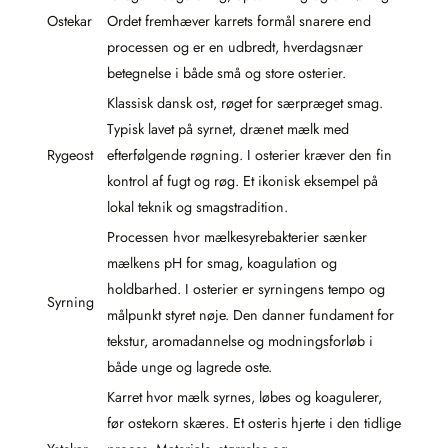
Ostekar
Ordet fremhæver karrets formål snarere end
processen og er en udbredt, hverdagsnær
betegnelse i både små og store osterier.
Klassisk dansk ost, røget for særpræget smag.
Typisk lavet på syrnet, drænet mælk med
Rygeost
efterfølgende røgning. I osterier kræver den fin
kontrol af fugt og røg. Et ikonisk eksempel på
lokal teknik og smagstradition.
Processen hvor mælkesyrebakterier sænker
mælkens pH for smag, koagulation og
holdbarhed. I osterier er syrningens tempo og
Syrning
målpunkt styret nøje. Den danner fundament for
tekstur, aromadannelse og modningsforløb i
både unge og lagrede oste.
Karret hvor mælk syrnes, løbes og koagulerer,
før ostekorn skæres. Et osteris hjerte i den tidlige