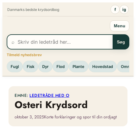
Spring
f
ig
Danmarks bedste krydsordbog
til
indhold
Menu
⌕
Søg
Tilmeld nyhedsbrev
Fugl
Fisk
Dyr
Flod
Plante
Hovedstad
Område
EMNE:
LEDETRÅDE MED O
Osteri Krydsord
oktober 3, 2025
Korte forklaringer og spor til din ordjagt