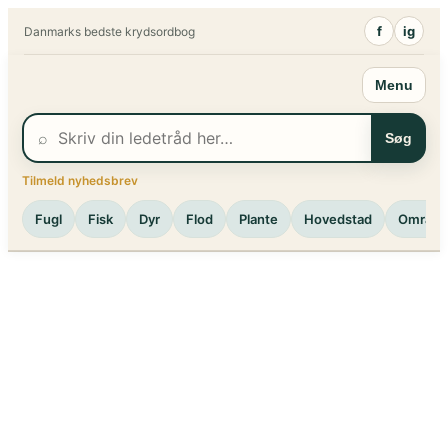
Spring
f
ig
Danmarks bedste krydsordbog
til
indhold
Menu
⌕
Søg
Tilmeld nyhedsbrev
Fugl
Fisk
Dyr
Flod
Plante
Hovedstad
Område