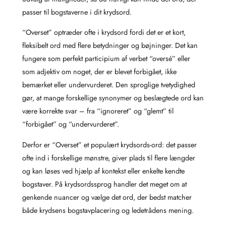
passer til bogstaverne i dit krydsord.
“Overset” optræder ofte i krydsord fordi det er et kort,
fleksibelt ord med flere betydninger og bøjninger. Det kan
fungere som perfekt participium af verbet “oversé” eller
som adjektiv om noget, der er blevet forbigået, ikke
bemærket eller undervurderet. Den sproglige tvetydighed
gør, at mange forskellige synonymer og beslægtede ord kan
være korrekte svar – fra “ignoreret” og “glemt” til
“forbigået” og “undervurderet”.
Derfor er “Overset” et populært krydsords-ord: det passer
ofte ind i forskellige mønstre, giver plads til flere længder
og kan løses ved hjælp af kontekst eller enkelte kendte
bogstaver. På krydsordssprog handler det meget om at
genkende nuancer og vælge det ord, der bedst matcher
både krydsens bogstavplacering og ledetrådens mening.