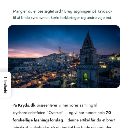
Mangler du et beslægtet ord? Brug søgningen på Kryds.dk
til at finde synonymer, korte forklaringer og andre veje ind.
→
Indhold
På
Kryds.dk
præsenterer vi her vores samling til
krydsordledetråden “Overset” – og vi har fundet hele
70
forskellige løsningsforslag
. I denne artikel får du et bredt
udvalg af muligheder, så du hurtigt kan finde det ord, der