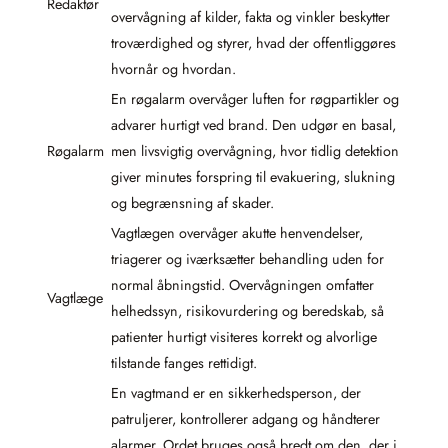
Redaktør
overvågning af kilder, fakta og vinkler beskytter
troværdighed og styrer, hvad der offentliggøres
hvornår og hvordan.
En røgalarm overvåger luften for røgpartikler og
advarer hurtigt ved brand. Den udgør en basal,
Røgalarm
men livsvigtig overvågning, hvor tidlig detektion
giver minutes forspring til evakuering, slukning
og begrænsning af skader.
Vagtlægen overvåger akutte henvendelser,
triagerer og iværksætter behandling uden for
normal åbningstid. Overvågningen omfatter
Vagtlæge
helhedssyn, risikovurdering og beredskab, så
patienter hurtigt visiteres korrekt og alvorlige
tilstande fanges rettidigt.
En vagtmand er en sikkerhedsperson, der
patruljerer, kontrollerer adgang og håndterer
alarmer. Ordet bruges også bredt om den, der i