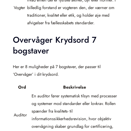
hvad enten det er fysiske aktiver, dyr eller normer. I
Vogter
billedlig forstand er vogteren den, der værner om
traditioner, kvalitet eller etik, og holder øje med
afvigelser fra fællesskabets standarder.
Overvåger Krydsord 7
bogstaver
Her er 8 muligheder på 7 bogstaver, der passer til
‘Overvåger’ i dit krydsord.
Ord
Beskrivelse
En auditor fører systematisk tilsyn med processer
og systemer mod standarder eller lovkrav. Rollen
spænder fra kvalitets- til
Auditor
informationssikkerhedsrevision, hvor objektiv
overvågning skaber grundlag for certificering,