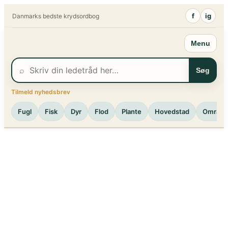
Spring
f
ig
Danmarks bedste krydsordbog
til
indhold
Menu
⌕
Søg
Tilmeld nyhedsbrev
Fugl
Fisk
Dyr
Flod
Plante
Hovedstad
Område