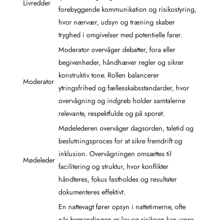
Livredder
forebyggende kommunikation og risikostyring,
hvor nærvær, udsyn og træning skaber
tryghed i omgivelser med potentielle farer.
Moderator overvåger debatter, fora eller
begivenheder, håndhæver regler og sikrer
konstruktiv tone. Rollen balancerer
Moderator
ytringsfrihed og fællesskabsstandarder, hvor
overvågning og indgreb holder samtalerne
relevante, respektfulde og på sporet.
Mødelederen overvåger dagsorden, taletid og
beslutningsproces for at sikre fremdrift og
inklusion. Overvågningen omsættes til
Mødeleder
facilitering og struktur, hvor konflikter
håndteres, fokus fastholdes og resultater
dokumenteres effektivt.
En nattevagt fører opsyn i nattetimerne, ofte
når bemandingen er lav og risikoen kan være