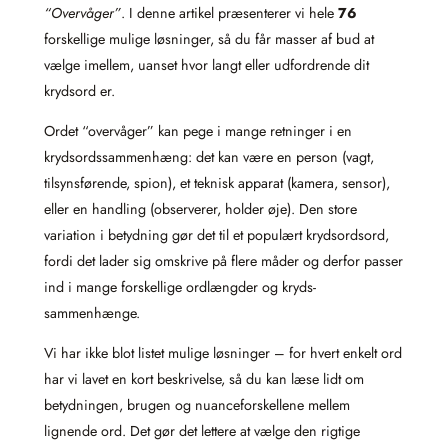
“Overvåger”
. I denne artikel præsenterer vi hele
76
forskellige mulige løsninger, så du får masser af bud at
vælge imellem, uanset hvor langt eller udfordrende dit
krydsord er.
Ordet “overvåger” kan pege i mange retninger i en
krydsordssammenhæng: det kan være en person (vagt,
tilsynsførende, spion), et teknisk apparat (kamera, sensor),
eller en handling (observerer, holder øje). Den store
variation i betydning gør det til et populært krydsordsord,
fordi det lader sig omskrive på flere måder og derfor passer
ind i mange forskellige ordlængder og kryds-
sammenhænge.
Vi har ikke blot listet mulige løsninger – for hvert enkelt ord
har vi lavet en kort beskrivelse, så du kan læse lidt om
betydningen, brugen og nuanceforskellene mellem
lignende ord. Det gør det lettere at vælge den rigtige