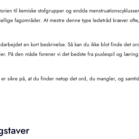
istorien til kemiske stofgrupper og endda menstruationscyklusse
llige fagområder. At mestre denne type ledetråd kræver ofte, 
darbejdet en kort beskrivelse. Så kan du ikke blot finde det or
r. På den måde forener vi det bedste fra puslespil og læring 
 er sikre på, at du finder netop det ord, du mangler, og samti
gstaver