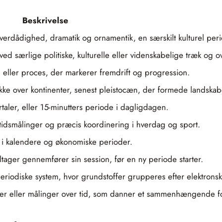
Beskrivelse
overdådighed, dramatik og ornamentik, en særskilt kulturel per
ed særlige politiske, kulturelle eller videnskabelige træk og 
se eller proces, der markerer fremdrift og progression.
e over kontinenter, senest pleistocæn, der formede landskab
artaler, eller 15-minutters periode i dagligdagen.
tidsmålinger og præcis koordinering i hverdag og sport.
t i kalendere og økonomiske perioder.
tager gennemfører sin session, før en ny periode starter.
eriodiske system, hvor grundstoffer grupperes efter elektronsk
er eller målinger over tid, som danner et sammenhængende fo