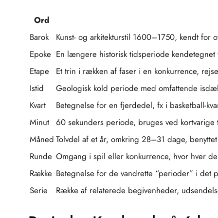
Ord
Barok
Kunst- og arkitekturstil 1600–1750, kendt for 
Epoke
En længere historisk tidsperiode kendetegnet v
Etape
Et trin i rækken af faser i en konkurrence, rej
Istid
Geologisk kold periode med omfattende isdækk
Kvart
Betegnelse for en fjerdedel, fx i basketball-kv
Minut
60 sekunders periode, bruges ved kortvarige 
Måned
Tolvdel af et år, omkring 28–31 dage, benytte
Runde
Omgang i spil eller konkurrence, hvor hver del
Række
Betegnelse for de vandrette “perioder” i det p
Serie
Række af relaterede begivenheder, udsendels