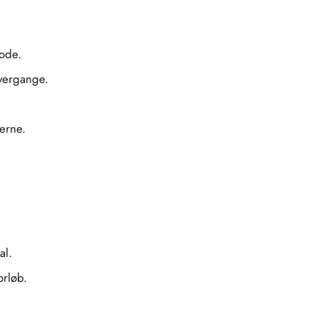
iode.
overgange.
erne.
al.
rløb.