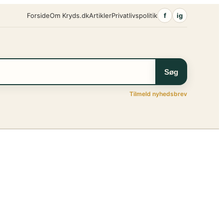
Forside
Om Kryds.dk
Artikler
Privatlivspolitik
f
ig
Søg
Tilmeld nyhedsbrev