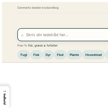
Spring
Danmarks bedste krydsordbog
til
indhold
⌕
Prøv fx:
fisk
,
græsk ø
,
forfatter
Fugl
Fisk
Dyr
Flod
Plante
Hovedstad
→
Indhold